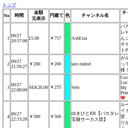
トップ
金額
チ
時間
円建て
色
チャンネル名
No
元表示
バ
レ
09/27
1
£5.00
￥757
AshExia
ん
20:57:08
チ
ト
が
09/27
2
￥200
￥200
taro midori
っ
21:59:27
様
Go
Luc
09/27
￥255
3
SEK20.00
Selo
My
22:08:09
Prin
ル
イ
ゆきひとRR【バカタレ
09/27
4
￥500
￥500
皆
22:33:28
宝鐘サーカス団】
り