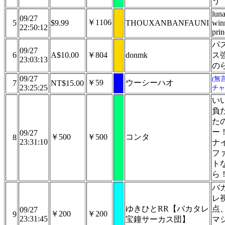
う
lun
09/27
￥1106
5
$9.99
THOUXANBANFAUNI
win
22:50:12
prin
パ
09/27
6
A$10.00
￥804
donmk
ス
23:03:13
の
09/27
(無
￥59
ウーシーハオ
7
NT$15.00
23:25:25
チャ
い
負
た
ー
09/27
￥500
￥500
コンタ
8
23:31:10
ナ
フ
ト
ら
バ
レ
ゆきひとRR【バカタレ
点
09/27
￥200
￥200
9
23:31:45
宝鐘サーカス団】
マ