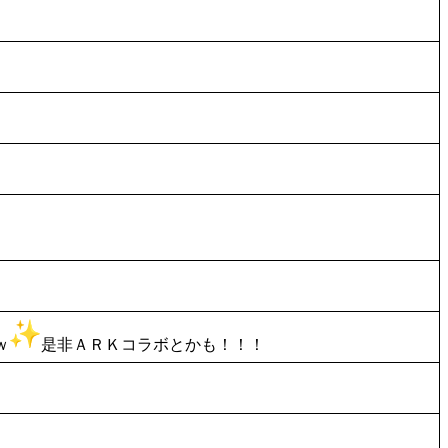
ｗ
是非ＡＲＫコラボとかも！！！