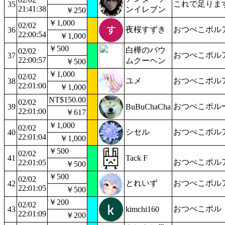
これで足りま
35
21:41:38
ンイレブン
￥250
￥1,000
02/02
夜桜すずき
おつぺこポル
36
22:00:54
￥1,000
￥500
白樺のバウ
02/02
おつぺこポル
37
22:00:57
ムクーヘン
￥500
￥1,000
02/02
ユメ
おつぺこポル
38
22:01:00
￥1,000
NT$150.00
02/02
おつぺこポル
39
BuBuChaCha
22:01:00
￥617
￥1,000
02/02
シセル
おつぺこポル
40
22:01:04
￥1,000
￥500
02/02
41
Tack F
おつぺこポル
22:01:05
￥500
￥500
02/02
とれいず
おつぺこポル
42
22:01:05
￥500
￥200
02/02
おつぺこポル
43
kimchi160
22:01:09
￥200