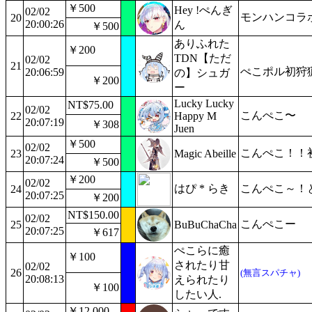
￥500
Hey !ぺんぎ
02/02
モンハンコラ
20
20:00:26
ん
￥500
ありふれた
￥200
TDN【ただ
02/02
21
ぺこポル初狩
20:06:59
の】シュガ
￥200
ー
Lucky Lucky
NT$75.00
02/02
こんぺこ〜
22
Happy M
20:07:19
￥308
Juen
￥500
02/02
こんぺこ！！
23
Magic Abeille
20:07:24
￥500
￥200
02/02
はぴ * らき
こんぺこ～！
24
20:07:25
￥200
NT$150.00
02/02
こんぺこー
25
BuBuChaCha
20:07:25
￥617
ぺこらに癒
￥100
されたり甘
02/02
26
(無言スパチャ)
20:08:13
えられたり
￥100
したい人.
￥12,000