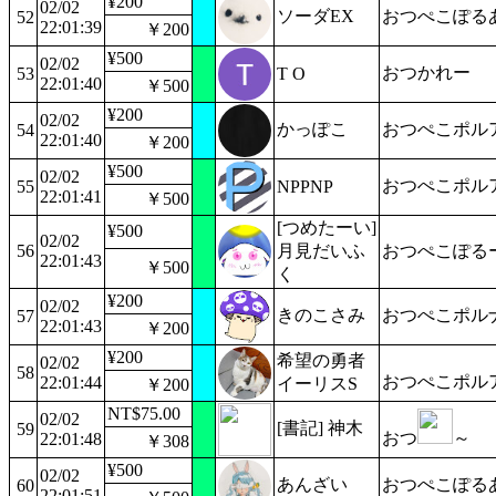
¥200
02/02
ソーダEX
おつぺこぽる
52
22:01:39
￥200
¥500
02/02
おつかれー
53
T O
22:01:40
￥500
¥200
02/02
かっぽこ
おつぺこポル
54
22:01:40
￥200
¥500
02/02
おつぺこポル
55
NPPNP
22:01:41
￥500
[つめたーい]
¥500
02/02
56
月見だいふ
おつぺこぽる
22:01:43
￥500
く
¥200
02/02
きのこさみ
おつぺこポル
57
22:01:43
￥200
¥200
希望の勇者
02/02
58
おつぺこポル
22:01:44
イーリスS
￥200
NT$75.00
02/02
[書記] 神木
59
おつ
～
22:01:48
￥308
¥500
02/02
あんざい
おつぺこぽる
60
22:01:51