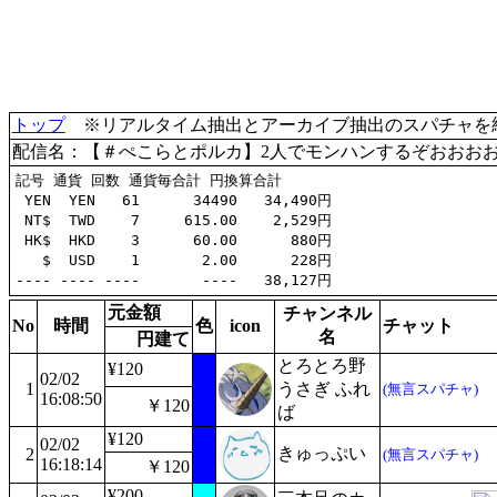
トップ
※リアルタイム抽出とアーカイブ抽出のスパチャを統合(
配信名：【＃ぺこらとポルカ】2人でモンハンするぞおおおお
記号 通貨 回数 通貨毎合計 円換算合計

 YEN  YEN   61      34490   34,490円

 NT$  TWD    7     615.00    2,529円

 HK$  HKD    3      60.00      880円

   $  USD    1       2.00      228円

元金額
チャンネル
No
時間
色
icon
チャット
名
円建て
とろとろ野
¥120
02/02
1
うさぎ ふれ
(無言スパチャ)
16:08:50
￥120
ば
¥120
02/02
きゅっぷい
2
(無言スパチャ)
16:18:14
￥120
¥200