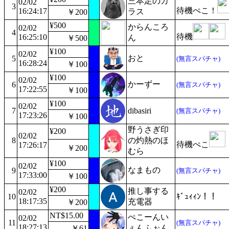
三本足のカ
02/02
3
待機ぺこ！
16:24:17
ラス
￥200
¥500
からんころ
02/02
4
待機
16:25:10
ん
￥500
¥100
02/02
おと
5
(無言スパチャ)
16:28:24
￥100
¥100
02/02
かーずー
6
(無言スパチャ)
17:22:55
￥100
¥100
02/02
7
dibasiri
(無言スパチャ)
17:23:26
￥100
野うさぎ印
¥200
02/02
8
の灼熱のほ
待機ぺこ
17:26:17
￥200
むら
¥100
02/02
なまもの
9
(無言スパチャ)
17:33:00
￥100
¥200
推し事する
02/02
10
ｷﾞｭｨｨﾝ！！
18:17:35
充電器
￥200
NT$15.00
ぺこーんい
02/02
11
(無言スパチャ)
18:27:13
ぇんふぉん
￥61