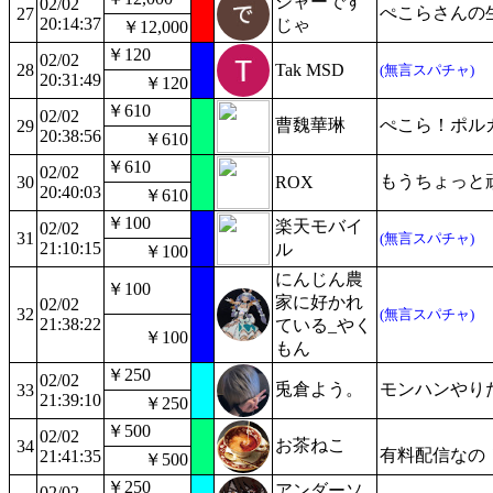
シャーです
02/02
ぺこらさんの
27
20:14:37
じゃ
￥12,000
￥120
02/02
28
Tak MSD
(無言スパチャ)
20:31:49
￥120
￥610
02/02
曹魏華琳
ぺこら！ポル
29
20:38:56
￥610
￥610
02/02
もうちょっと
30
ROX
20:40:03
￥610
￥100
楽天モバイ
02/02
31
(無言スパチャ)
21:10:15
ル
￥100
にんじん農
￥100
家に好かれ
02/02
32
(無言スパチャ)
21:38:22
ている_やく
￥100
もん
￥250
02/02
兎倉よう。
モンハンやり
33
21:39:10
￥250
￥500
02/02
お茶ねこ
34
有料配信なの
21:41:35
￥500
￥250
アンダーソ
02/02