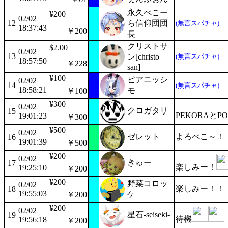
永久ぺこー
¥200
02/02
12
ら信仰団団
(無言スパチャ)
18:37:43
￥200
長
クリストサ
$2.00
02/02
13
ン[christo
(無言スパチャ)
18:57:50
￥228
san]
¥100
ピアニッシ
02/02
14
(無言スパチャ)
18:58:21
モ
￥100
¥300
02/02
クロガタリ
15
PEKORAと
19:01:23
￥300
¥500
02/02
ゼレット
よろぺこ～！
16
19:01:39
￥500
¥200
02/02
きゅー
17
楽しみー！
19:25:10
￥200
¥200
野菜コロッ
02/02
楽しみー！！
18
19:55:03
ケ
￥200
¥200
02/02
星石-seiseki-
19
待機
19:56:18
￥200