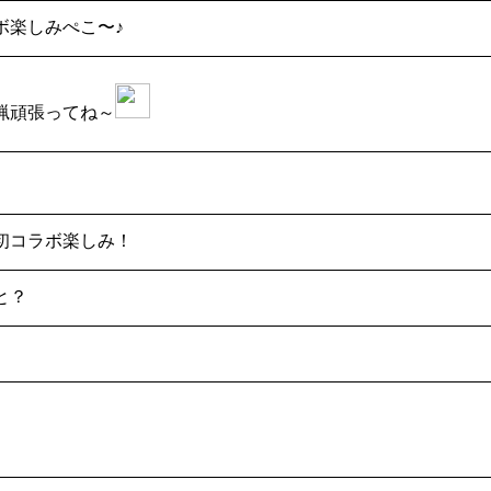
ボ楽しみぺこ〜♪
猟頑張ってね～
初コラボ楽しみ！
と？