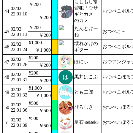
もしもし常
￥200
習犯「ウサ
02/02
おつぺこポル
44
22:01:10
ギとカメ」
￥200
のカメ
￥200
たんとけー
02/02
おつぺこ～
45
22:01:13
ね
￥200
¥1,000
壊れかけの
02/02
おつぺこポル
46
22:01:24
ギター
￥1,000
¥200
02/02
ぽにぃ
おつアンジャ
47
22:01:26
￥200
¥200
02/02
黒井はこぶ
おつぺこぽる
48
22:01:31
￥200
¥1,000
02/02
とも二郎
おつぺこポル
49
22:01:32
￥1,000
¥500
02/02
ぴろしき
おつぺこぽる
50
22:01:36
￥500
¥500
02/02
星石-seiseki-
おつぺこぽる
51
22:01:39
￥500