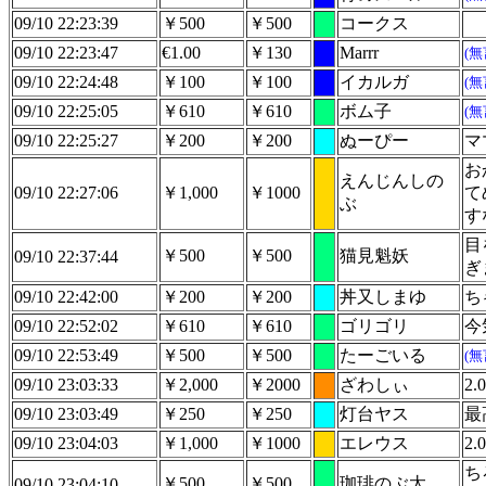
09/10 22:23:39
￥500
￥500
コークス
09/10 22:23:47
€1.00
￥130
Marrr
(
09/10 22:24:48
￥100
￥100
イカルガ
(
09/10 22:25:05
￥610
￥610
ボム子
(
09/10 22:25:27
￥200
￥200
ぬーぴー
マ
お
えんじんしの
09/10 22:27:06
￥1,000
￥1000
て
ぶ
す
目
￥500
￥500
猫見魁妖
09/10 22:37:44
ぎ
09/10 22:42:00
￥200
￥200
丼又しまゆ
ち
09/10 22:52:02
￥610
￥610
ゴリゴリ
今
09/10 22:53:49
￥500
￥500
たーごいる
(
09/10 23:03:33
￥2,000
￥2000
ざわしぃ
2
09/10 23:03:49
￥250
￥250
灯台ヤス
最
09/10 23:04:03
￥1,000
￥1000
エレウス
2
ち
￥500
￥500
珈琲のぶ太
09/10 23:04:10