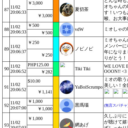
どんな時も
￥3,000
オちゃんの
11/02
夏切茶
87
20:06:33
す！いつも
￥3,000
喉、お大事
￥500
11/02
ミオしゃの
88
vdW
20:06:33
￥500
ミオちゃん
￥250
メンバーに
11/02
ノピノピ
89
20:06:37
年になりま
￥250
りがとう！
PHP125.00
11/02
WE LOVE 
90
Tiki Tiki
20:06:52
OOON!! <3 
￥282
ミオの歌う
$10.00
11/02
美しい！全
91
YaBoiScrumpo
20:06:52
￥1,141
￥1,000
11/02
黒瑪瑙
92
(無言スパチャ
20:07:00
￥1,000
久しぶりに
￥1,000
が聴けて嬉
11/02
網あげ
93
20:07:03
ずしっかり