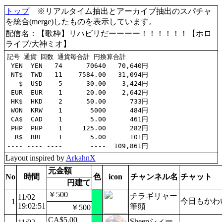
トップ
※リアルタイム抽出とアーカイブ抽出のスパチャ
を統合(merge)したものを表示しています。
配信名：【歌枠】リハビリだーーーー！！！！！！【ホロ
ライブ/大神ミオ】
記号 通貨 回数 通貨毎合計 円換算合計

 YEN  YEN   74      70640   70,640円

 NT$  TWD   11    7584.00   31,094円

   $  USD    5      30.00    3,424円

 EUR  EUR    1      20.00    2,642円

 HK$  HKD    2      50.00      733円

 WON  KRW    1       5000      484円

 CA$  CAD    1       5.00      461円

 PHP  PHP    1     125.00      282円

  R$  BRL    1       5.00      101円

Layout inspired by
ArkahnX
元金額
No
時間
色
icon
チャンネル名
チャット
円建て
￥500
チラギリャー
11/02
今日もかわ
1
19:02:51
筆頭
￥500
CA$5.00
Sheepシィー