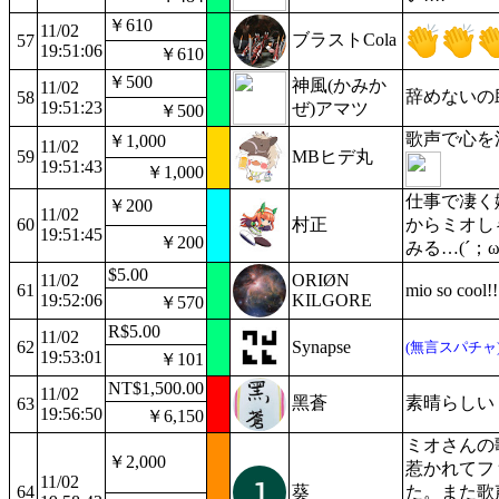
￥610
11/02
ブラストCola
57
19:51:06
￥610
￥500
神風(かみか
11/02
辞めないの
58
19:51:23
ぜ)アマツ
￥500
歌声で心を
￥1,000
11/02
59
MBヒデ丸
19:51:43
￥1,000
仕事で凄く
￥200
11/02
60
村正
からミオし
19:51:45
￥200
みる…(´；
$5.00
11/02
ORIØN
61
mio so cool!!
19:52:06
KILGORE
￥570
R$5.00
11/02
62
Synapse
(無言スパチャ
19:53:01
￥101
NT$1,500.00
11/02
黑蒼
素晴らしい
63
19:56:50
￥6,150
ミオさんの
￥2,000
惹かれてフ
11/02
64
葵
た。また歌