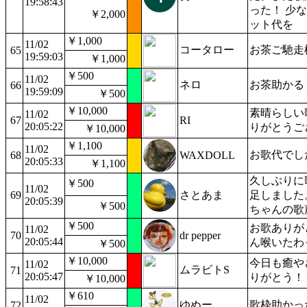
19:58:43
った！ 少
￥2,000
ット代を
￥1,000
11/02
コータロー
お茶ご馳走
65
19:59:03
￥1,000
￥500
11/02
ネロ
お茶助かる
66
19:59:09
￥500
￥10,000
素晴らしい
11/02
67
RI
20:05:22
りがとうご
￥10,000
￥1,100
11/02
お歌代でし
68
WAXDOLL
20:05:33
￥1,100
久しぶりに
￥500
11/02
69
さとあま
足しました
20:05:39
￥500
ちゃんの歌
￥500
お歌ありが
11/02
70
dr pepper
20:05:44
ん喉いたわ
￥500
￥10,000
今日も癒や
11/02
ムラビトS
71
20:05:47
りがとう！
￥10,000
￥610
11/02
ゆぬー
歌枠助かっ
72