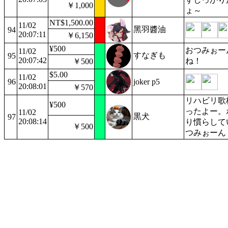
￥1,000
ょ～
NT$1,500.00
11/02
黑羽醬油
94
20:07:11
￥6,150
¥500
おつみぉー
11/02
すなぎも
95
20:07:42
ね！
￥500
$5.00
11/02
96
joker p5
20:08:01
￥570
リハビリ歌
¥500
ったよー。
11/02
黒犬
97
20:08:14
り慣らして
￥500
つみぉーん