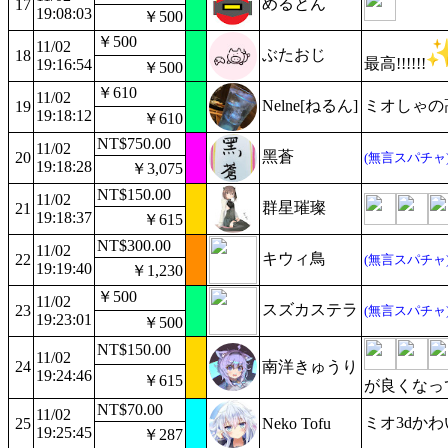
めるとん
17
19:08:03
￥500
￥500
11/02
ぶたおじ
18
最高!!!!!!
19:16:54
￥500
￥610
11/02
Nelne[ねるん]
ミオしゃの
19
19:18:12
￥610
NT$750.00
11/02
黑蒼
20
(無言スパチャ
19:18:28
￥3,075
NT$150.00
11/02
群星璀璨
21
19:18:37
￥615
NT$300.00
11/02
キウィ鳥
22
(無言スパチャ
19:19:40
￥1,230
￥500
11/02
スズカステラ
23
(無言スパチャ
19:23:01
￥500
NT$150.00
11/02
24
南洋きゅうり
19:24:46
￥615
が良くなっ
NT$70.00
11/02
ミオ3dかわ
25
Neko Tofu
19:25:45
￥287