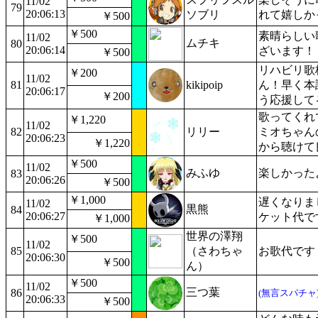
11/02
79
20:06:13
ソブリ
れて嬉しか
￥500
￥500
素晴らしい
11/02
ムチキ
80
20:06:14
ざいます！
￥500
リハビリ歌
￥200
11/02
81
kikipoip
ん！早く本
20:06:17
￥200
う応援して
歌ってく
￥1,220
11/02
82
リリー
ミオちゃん
20:06:23
￥1,220
から聴けて
￥500
11/02
みふゆ
楽しかった
83
20:06:26
￥500
￥1,000
遅くなりま
11/02
黒熊
84
20:06:27
ケット代で
￥1,000
世界の澤翔
￥500
11/02
85
（さわちゃ
お歌代です
20:06:30
￥500
ん）
￥500
11/02
三つ葉
86
(無言スパチャ
20:06:33
￥500