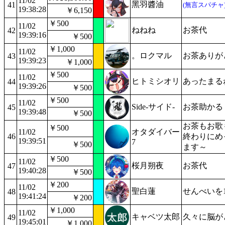
11/02
黑羽醬油
41
(無言スパチャ
19:38:28
￥6,150
￥500
11/02
ねねね
お茶代
42
19:39:16
￥500
￥1,000
11/02
。ロクマル
お茶ありが
43
19:39:23
￥1,000
￥500
11/02
ヒトミシオリ
あったまる
44
19:39:26
￥500
￥500
11/02
Side-サイド-
お茶助かる
45
19:39:48
￥500
お茶もお歌
￥500
11/02
オタダイバー
46
終わりにめ
19:39:51
7
￥500
ます～
￥500
11/02
桜月朔夜
お茶代
47
19:40:28
￥500
￥200
11/02
聖白蓮
せんべいを
48
19:41:24
￥200
￥1,000
11/02
キャベツ太郎
久々に脳が
49
19:45:01
￥1,000