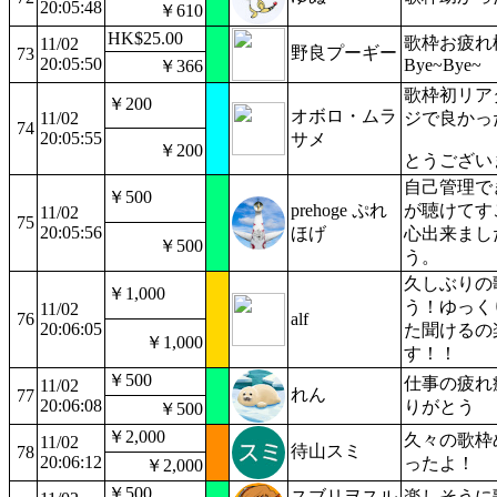
20:05:48
￥610
HK$25.00
歌枠お疲れ
11/02
野良プーギー
73
20:05:50
Bye~Bye~
￥366
歌枠初リア
￥200
オボロ・ムラ
11/02
ジで良かっ
74
20:05:55
サメ
￥200
とうござい
自己管理で
￥500
prehoge ぷれ
が聴けてす
11/02
75
20:05:56
ほげ
心出来まし
￥500
う。
久しぶりの
￥1,000
う！ゆっく
11/02
76
alf
20:06:05
た聞けるの
￥1,000
す！！
￥500
仕事の疲れ
11/02
れん
77
20:06:08
りがとう
￥500
￥2,000
久々の歌枠
11/02
待山スミ
78
20:06:12
ったよ！
￥2,000
￥500
スブリヲスル
楽しそうに