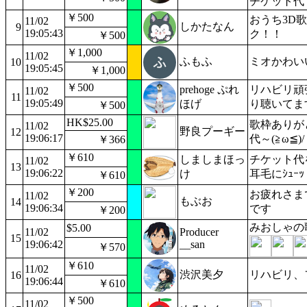
チケット代
￥500
おうち3D
11/02
しかたなん
9
19:05:43
ク！！
￥500
￥1,000
11/02
ふもふ
ミオかわい
10
19:05:45
￥1,000
￥500
prehoge ぷれ
リハビリ頑
11/02
11
19:05:49
ほげ
り聴いてま
￥500
HK$25.00
歌枠ありが
11/02
野良プーギー
12
19:06:17
代～(≧ω≦)/
￥366
￥610
しましまほっ
チケット代
11/02
13
19:06:22
け
耳毛にｼｭｰｯ
￥610
￥200
お疲れさま
11/02
もぶお
14
19:06:34
です
￥200
みおしゃの
$5.00
11/02
Producer
15
19:06:42
__san
￥570
￥610
11/02
渋沢美夕
リハビリ、
16
19:06:44
￥610
￥500
11/02