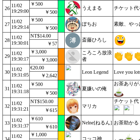
￥500
11/02
うえまる
チケット代を
26
19:29:00
￥500
￥500
11/02
ぽちお
素敵、やっ
27
19:29:14
￥500
NT$14.00
11/02
斎藤ひろし
28
19:30:01
￥57
￥3,000
ころころ放浪
11/02
29
19:30:17
者
￥3,000
€20.00
11/02
30
Leon Legend
Love you lot
19:31:05
￥2,642
お茶ありが
￥500
11/02
31
夏嫌いの俺
19:31:18
￥500
チケット代
NT$150.00
11/02
32
マリカ
19:31:21
￥615
￥610
11/02
Nelne[ねるん]
お茶助かる
33
19:31:37
￥610
￥1,000
11/02
コッコ神
34