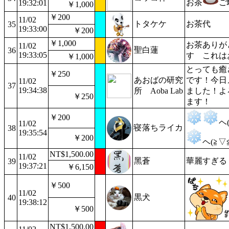
お茶
ご
19:32:01
￥1,000
￥200
11/02
トタケケ
お茶代
35
19:33:00
￥200
￥1,000
お茶ありが
11/02
聖白蓮
36
19:33:05
す これは
￥1,000
とっても癒
￥250
あおばの研究
です！今日
11/02
37
19:34:38
所 Aoba Lab
ました！よ
￥250
ます！
￥200
ヘ
11/02
寝落ちライカ
38
19:35:54
￥200
ヘ(≧▽
NT$1,500.00
11/02
黑蒼
華麗すぎる
39
19:37:21
￥6,150
￥500
11/02
黒犬
40
19:38:12
￥500
NT$1,500.00