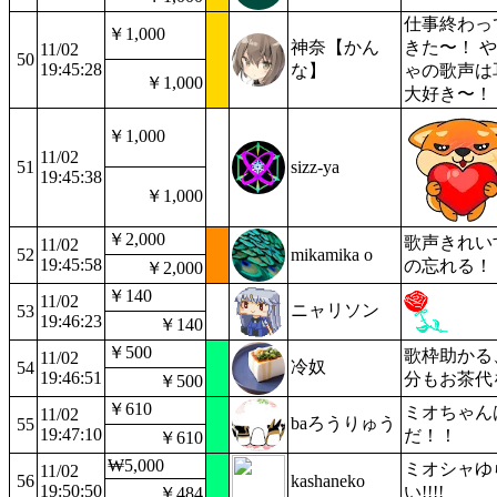
仕事終わっ
￥1,000
神奈【かん
きた〜！ 
11/02
50
19:45:28
な】
ゃの歌声は
￥1,000
大好き〜！
￥1,000
11/02
51
sizz-ya
19:45:38
￥1,000
￥2,000
歌声きれい
11/02
52
mikamika o
19:45:58
の忘れる！
￥2,000
￥140
11/02
ニャリソン
53
19:46:23
￥140
￥500
歌枠助かる
11/02
冷奴
54
19:46:51
分もお茶代
￥500
￥610
ミオちゃん
11/02
baろうりゅう
55
19:47:10
だ！！
￥610
₩5,000
ミオシャゆ
11/02
56
kashaneko
19:50:50
い!!!!
￥484