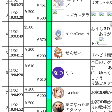
11/02
ミオしゃの
2
19:03:23
プ
￥461
￥500
11/02
スズカステラ
3
19:03:28
￥500
$5.00
おうち３D
11/02
4
AlphaCentauri
！！ありが
19:03:49
￥570
ト代
￥200
11/02
せんせい,
5
リハビリ頑
19:04:12
￥200
本日のチケ
￥610
す！！！ 
11/02
6
なつ
に、ゆっく
19:04:20
しょう！！
￥610
り過ごさせ
￥200
11/02
お家3D助
7
tea choco
19:04:23
￥200
お家3D助
￥500
鳥になった島
11/02
8
りの歌枠楽
19:04:52
のタツヤ
￥500