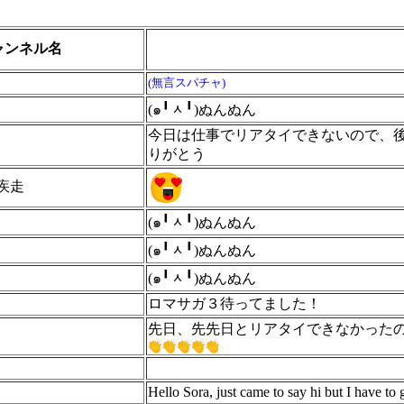
ャンネル名
(無言スパチャ)
(๑╹ᆺ╹)ぬんぬん
今日は仕事でリアタイできないので、後
りがとう
疾走
​(๑╹ᆺ╹)ぬんぬん
(๑╹ᆺ╹)ぬんぬん
(๑╹ᆺ╹)ぬんぬん
ロマサガ３待ってました！
先日、先先日とリアタイできなかったの
Hello Sora, just came to say hi but I have to