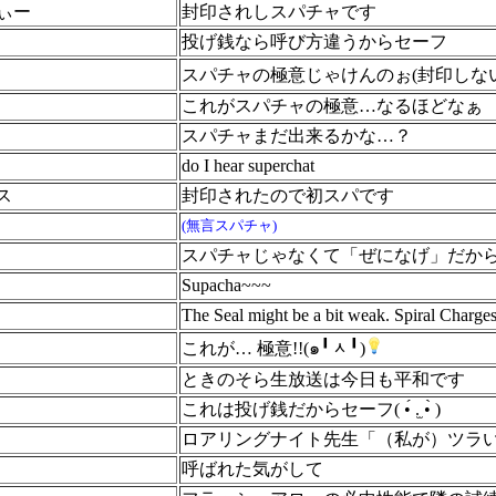
ぃー
封印されしスパチャです
投げ銭なら呼び方違うからセーフ
スパチャの極意じゃけんのぉ(封印しないで
これがスパチャの極意…なるほどなぁ
スパチャまだ出来るかな…？
do I hear superchat
ス
封印されたので初スパです
(無言スパチャ)
スパチャじゃなくて「ぜになげ」だか
Supacha~~~
The Seal might be a bit weak. Spiral Charges 
これが… 極意!!(๑╹ᆺ╹)
ときのそら生放送は今日も平和です
これは投げ銭だからセーフ( •́ .̫ •̀ )
ロアリングナイト先生「（私が）ツラ
呼ばれた気がして