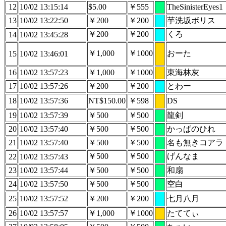
12
10/02 13:15:14
$5.00
￥555
TheSinisterEyes1
13
10/02 13:22:50
￥200
￥200
芋洗坂ボリス
￥200
￥200
くろ
14
10/02 13:45:28
￥1,000
￥1000
おーた
15
10/02 13:46:01
16
10/02 13:57:23
￥1,000
￥1000
東海林灰
17
10/02 13:57:26
￥200
￥200
とわー
18
10/02 13:57:36
NT$150.00
￥598
DS
19
10/02 13:57:39
￥500
￥500
龍剣
20
10/02 13:57:40
￥500
￥500
かっぱのひれ
21
10/02 13:57:40
￥500
￥500
名も無きコアラ
￥500
￥500
げんなま
22
10/02 13:57:43
23
10/02 13:57:44
￥500
￥500
和扇
24
10/02 13:57:50
￥500
￥500
空白
25
10/02 13:57:52
￥200
￥200
七月八月
26
10/02 13:57:57
￥1,000
￥1000
たててぃ