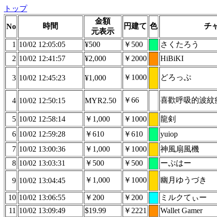
トップ
金額
時間
円建て
色
チ
No
元表示
1
10/02 12:05:05
¥500
￥500
さくたろう
2
10/02 12:41:57
¥2,000
￥2000
HiBiKI
￥1000
どろっぷ
3
10/02 12:45:23
¥1,000
￥66
喜歡呼吸的波紋
4
10/02 12:50:15
MYR2.50
5
10/02 12:58:14
￥1,000
￥1000
龍剣
6
10/02 12:59:28
￥610
￥610
yuiop
7
10/02 13:00:36
￥1,000
￥1000
神風扇風機
8
10/02 13:03:31
￥500
￥500
ーぷはー
￥1,000
￥1000
幽月ゆうづき
9
10/02 13:04:45
10
10/02 13:06:55
￥200
￥200
ミルクてぃー
11
10/02 13:09:49
$19.99
￥2221
Wallet Gamer