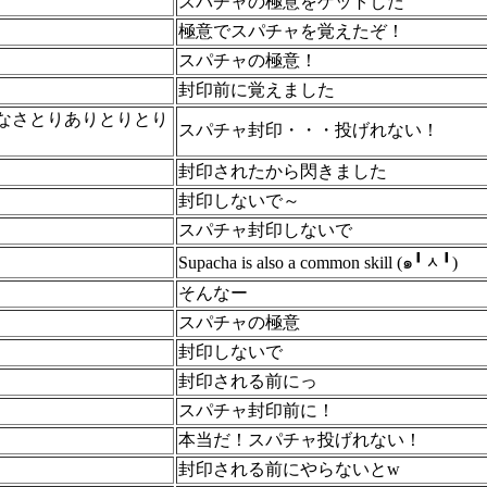
スパチャの極意をゲットした
極意でスパチャを覚えたぞ！
スパチャの極意！
封印前に覚えました
なさとりありとりとり
スパチャ封印・・・投げれない！
封印されたから閃きました
封印しないで～
スパチャ封印しないで
Supacha is also a common skill (๑╹ᆺ╹)
そんなー
スパチャの極意
封印しないで
封印される前にっ
スパチャ封印前に！
本当だ！スパチャ投げれない！
封印される前にやらないとw