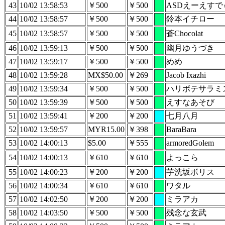
43
10/02 13:58:53
￥500
￥500
ASDえーえすで
44
10/02 13:58:57
￥500
￥500
鈴本イチロー
45
10/02 13:58:57
￥500
￥500
蒼Chocolat
46
10/02 13:59:13
￥500
￥500
幽月ゆうづき
47
10/02 13:59:17
￥500
￥500
めめ
48
10/02 13:59:28
MX$50.00
￥269
Jacob Ixazhi
49
10/02 13:59:34
￥500
￥500
ハリボテサラミ
50
10/02 13:59:39
￥500
￥500
えすなあそび
51
10/02 13:59:41
￥200
￥200
七月八月
52
10/02 13:59:57
MYR15.00
￥398
BaraBara
53
10/02 14:00:13
$5.00
￥555
armoredGolem
54
10/02 14:00:13
￥610
￥610
よっこら
55
10/02 14:00:23
￥200
￥200
芋洗坂ボリス
56
10/02 14:00:34
￥610
￥610
ワタル
57
10/02 14:02:50
￥200
￥200
ミラアカ
58
10/02 14:03:50
￥500
￥500
残念な玄武