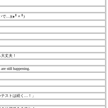
…)(๑╹ᆺ╹)
ら大丈夫！
are still happening.
いテストは続く…！」