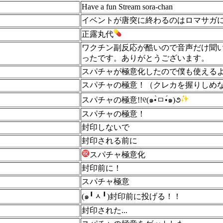
Have a fun Stream sora-chan
イベントが唐突に終わるのはロマサガ
正露丸代
ワクチン副反応が酷いので音声だけ聞
ったです。ありがとうございます。
スパチャが極意化したので僕も使える
スパチャの極意！（クレカを握りしめ
スパチャの極意!!୧(๑•̀ㅁ•́๑)૭
スパチャの極意！
封印しないで
封印される前に
スパチャ極意化
封印前に！
スパチャ極意
(๑╹ᆺ╹)封印前に投げる！！
封印された...