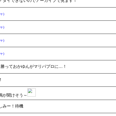
アタイできないのでアーカイブで見ます！
ャ)
ャ)
ャ)
ャ)
に勝っておかゆんがマリパプロに…！
！
鳴が聞けそう～
しみー！待機