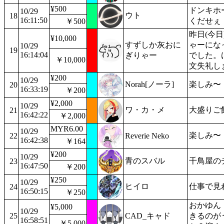
¥500
ドンキホ
10/29
ウト
18
16:11:50
くだせぇ
￥500
昨日(今
¥10,000
すずしか灰おに
ゃーにな
10/29
19
16:14:04
ぎりゃー
でした。
￥10,000
文失礼し
¥200
10/29
Norah[ノーラ]
楽しみ〜
20
16:33:19
￥200
¥2,000
10/29
ワ・カ・メ
大盛りご
21
16:42:22
￥2,000
MYR6.00
10/29
楽しみ〜
22
Reverie Neko
16:42:38
￥164
¥200
10/29
青のスバル
千鳥屋の
23
16:47:50
￥200
¥250
10/29
ヒイロ
仕事で見
24
16:50:15
￥250
おかゆん
¥5,000
10/29
25
CAD_キャド
きるのが
16:58:51
￥5,000