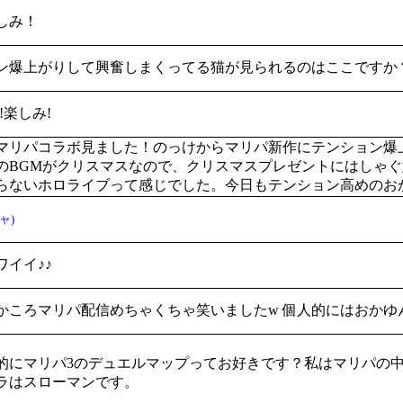
しみ！
ン爆上がりして興奮しまくってる猫が見られるのはここですか
!楽しみ!
マリパコラボ見ました！のっけからマリパ新作にテンション爆
のBGMがクリスマスなので、クリスマスプレゼントにはしゃ
らないホロライブって感じでした。今日もテンション高めのお
ャ)
ワイイ♪♪
かころマリパ配信めちゃくちゃ笑いましたw 個人的にはおかゆ
的にマリパ3のデュエルマップってお好きです？私はマリパの中
ラはスローマンです。