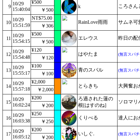
¥500
10/29
ころさん
9
k
15:40:04
￥500
NT$75.00
10/29
RainLove雨雨
サムネ可
10
15:51:59
￥306
¥500
10/29
エレウス
昨日の配
11
15:54:15
￥500
¥120
10/29
はやたま
12
(無言スパチ
15:54:48
￥120
¥100
10/29
青のスバル
13
(無言スパチ
15:55:17
￥100
¥2,000
10/29
とらきち
大興奮お
14
15:57:18
￥2,000
¥200
ろ過された蓮の
10/29
ソロマリ
15
16:02:24
根[はすのね]
￥200
¥250
10/29
くりべる
達人にお
16
16:03:38
￥250
¥200
10/29
いしぐ.
17
(無言スパチ
16:05:12
￥200