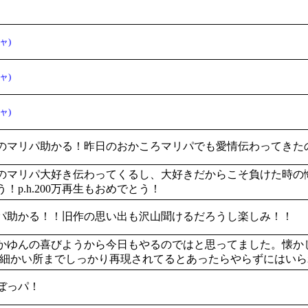
ャ)
ャ)
ャ)
のマリパ助かる！昨日のおかころマリパでも愛情伝わってきた
のマリパ大好き伝わってくるし、大好きだからこそ負けた時の
！p.h.200万再生もおめでとう！
パ助かる！！旧作の思い出も沢山聞けるだろうし楽しみ！！
かゆんの喜びようから今日もやるのではと思ってました。懐か
ど細かい所までしっかり再現されてるとあったらやらずにはい
ぼっパ！