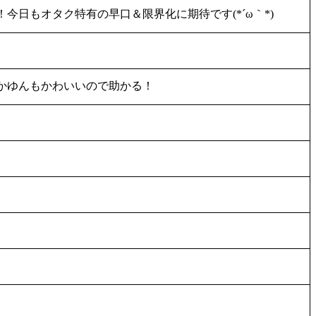
日もオタク特有の早口＆限界化に期待です(*´ω｀*)
かゆんもかわいいので助かる！