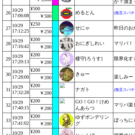
か？溜ま
¥500
10/29
めるとん
26
(無言スパチ
17:06:08
￥500
¥250
10/29
せにゃ
昨日のお
27
17:12:25
￥250
¥200
10/29
おにぎしれい
マリパ！
28
17:16:42
￥200
¥200
10/29
楼守[ろうす]
限界化す
29
17:20:13
￥200
¥200
10/29
きゅー
30
楽しみー
17:28:00
￥200
¥200
10/29
ナガト
31
(無言スパチ
17:32:28
￥200
¥200
GO！GO！けめ
10/29
マリパ楽
32
17:40:15
んあらつ
￥200
¥200
ゆずポンデリン
10/29
ぼっちに
33
17:41:02
グ
￥200
¥200
10/29