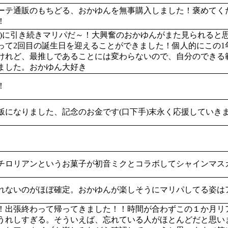
ーテ通販のもちどる、おかゆんを無事購入しました！褒めてく
！
日)に引き続きマリパだ～！大興奮のおかゆんがまた見られると
って2回目の誕生日を迎えることができました！個人的にこの1
けれど、最推しであることには変わらないので、自分のできる
ました。おかゆん大好き
！
飯になりました、記念のお金です(口下手)末永く応援していき
チロリアンというお菓子が初音ミクとコラボしてシャインマス
れないのがほぼ確定。おかゆんが楽しそうにマリパしてる姿は
！出張終わって帰ってきました！！時間が合わずこの１か月リ
うれしすぎる。そういえば、忘れている人がほとんどだと思い