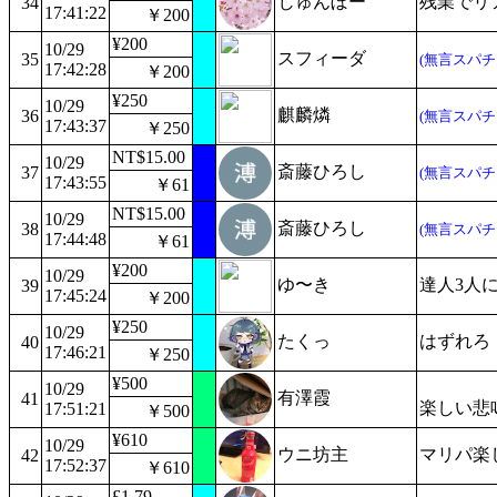
じゅんぼー
残業でリ
34
17:41:22
￥200
¥200
10/29
スフィーダ
35
(無言スパチ
17:42:28
￥200
¥250
10/29
麒麟燐
36
(無言スパチ
17:43:37
￥250
NT$15.00
10/29
斎藤ひろし
37
(無言スパチ
17:43:55
￥61
NT$15.00
10/29
斎藤ひろし
38
(無言スパチ
17:44:48
￥61
¥200
10/29
ゆ〜き
達人3人
39
17:45:24
￥200
¥250
10/29
たくっ
はずれろ
40
17:46:21
￥250
¥500
10/29
有澤霞
41
楽しい悲
17:51:21
￥500
¥610
10/29
ウニ坊主
マリパ楽
42
17:52:37
￥610
£1.79