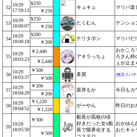
¥250
10/29
キュキュ
マリパ楽
52
17:59:13
￥250
¥250
10/29
たくむん
テンショ
53
18:00:07
￥250
¥200
10/29
ナリタポン
マリパだ!
54
18:00:18
￥200
おかころ
￥2,440
10/29
55
アキラっちょ
ろさん枠
18:03:23
￥2,440
ぇが止ま
￥500
10/29
多賀
56
(無言スパチ
18:03:37
￥500
￥200
10/29
坂井もか
今日もカ
57
18:04:29
￥200
￥1,220
10/29
がーやん
昨日のお
58
18:04:52
￥1,220
船長が高校の頃
￥500
好きだった女x船
おかゆん
10/29
59
18:05:50
長で限界化する
おたキャ
￥500
コステロ