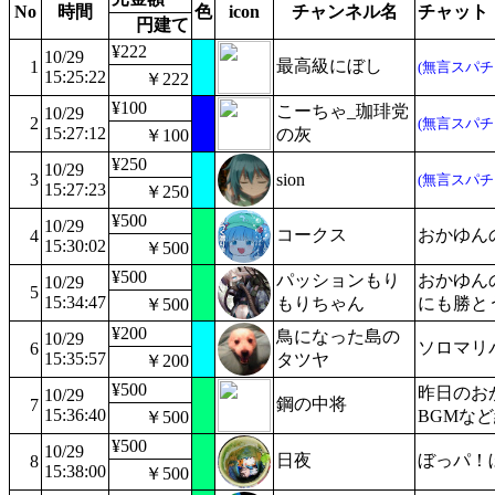
No
時間
色
icon
チャンネル名
チャット
円建て
¥222
10/29
最高級にぼし
1
(無言スパチ
15:25:22
￥222
¥100
こーちゃ_珈琲党
10/29
2
(無言スパチ
15:27:12
の灰
￥100
¥250
10/29
3
sion
(無言スパチ
15:27:23
￥250
¥500
10/29
コークス
おかゆん
4
15:30:02
￥500
¥500
パッションもり
おかゆん
10/29
5
15:34:47
もりちゃん
にも勝とう
￥500
¥200
鳥になった島の
10/29
ソロマリ
6
15:35:57
タツヤ
￥200
¥500
昨日のお
10/29
鋼の中将
7
15:36:40
BGMな
￥500
¥500
10/29
日夜
ぼっパ！
8
15:38:00
￥500