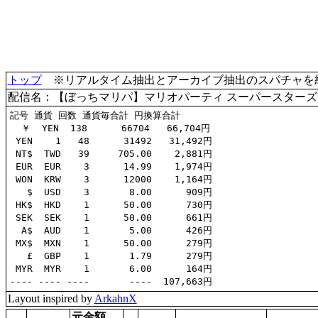
トップ
※リアルタイム抽出とアーカイブ抽出のスパチャを統合(
配信名：【ぼっちマリパ】マリオパーティ スーパースターズ
記号 通貨 回数 通貨毎合計 円換算合計

  ￥  YEN  138      66704   66,704円

 YEN    1   48      31492   31,492円

 NT$  TWD   39     705.00    2,881円

 EUR  EUR    3      14.99    1,974円

 WON  KRW    3      12000    1,164円

   $  USD    3       8.00      909円

 HK$  HKD    1      50.00      730円

 SEK  SEK    1      50.00      661円

  A$  AUD    1       5.00      426円

 MX$  MXN    1      50.00      279円

   £  GBP    1       1.79      279円

 MYR  MYR    1       6.00      164円

Layout inspired by
ArkahnX
元金額