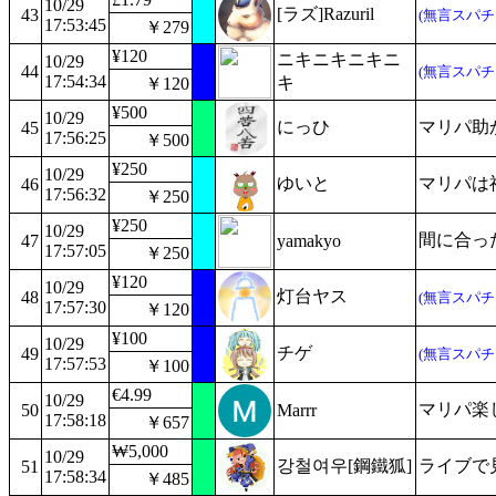
10/29
[ラズ]Razuril
43
(無言スパチ
17:53:45
￥279
¥120
ニキニキニキニ
10/29
44
(無言スパチ
17:54:34
キ
￥120
¥500
10/29
にっひ
マリパ助
45
17:56:25
￥500
¥250
10/29
ゆいと
マリパは
46
17:56:32
￥250
¥250
10/29
間に合っ
47
yamakyo
17:57:05
￥250
¥120
10/29
灯台ヤス
48
(無言スパチ
17:57:30
￥120
¥100
10/29
チゲ
49
(無言スパチ
17:57:53
￥100
€4.99
10/29
マリパ楽
50
Marrr
17:58:18
￥657
₩5,000
10/29
강철여우[鋼鐵狐]
ライブで
51
17:58:34
￥485