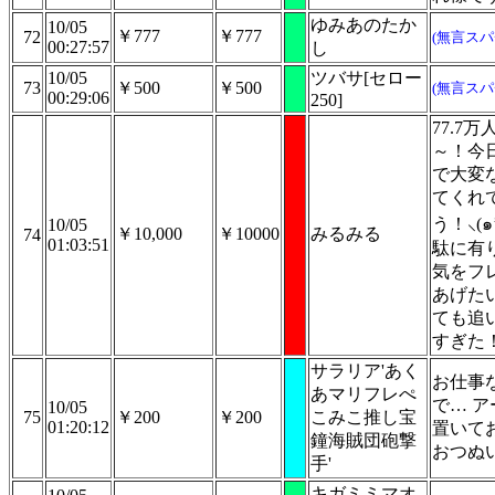
ゆみあのたか
10/05
￥777
￥777
72
(無言スパ
00:27:57
し
10/05
ツバサ[セロー
73
￥500
￥500
(無言スパ
00:29:06
250]
77.7
～！今
で大変
てくれ
う！⸜(๑
10/05
￥10,000
￥10000
みるみる
74
01:03:51
駄に有
気をフ
あげた
ても追
すぎた
サラリア'あく
お仕事
あマリフレぺ
で… 
10/05
75
￥200
￥200
こみこ推し宝
01:20:12
置いて
鐘海賊団砲撃
おつぬ
手'
キガミミマオ