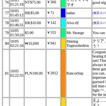
10/05
￥300
76
NT$75.00
good nig
01:21:18
マオ
10/05
￥71
77
HK$5.00
naitac
(無言スパ
01:45:12
10/05
￥142
78
HK$10.00
Alva elf
(無言スパ
01:46:31
10/05
￥555
79
$5.00
Mr. Strange
You can d
01:50:24
クリア
10/05
Shining
￥941
80
₩10,000
02:21:34
Trapezohedron
う！
Congratu
beating 
san! Tha
always tr
these ga
10/05
￥2812
81
PLN100.00
RancorSnp
you can.
02:22:35
impresse
guessed 
tall man 
fight ^^
for the s
王よ…
王よ…