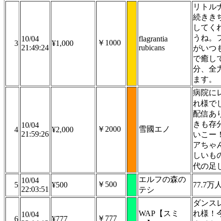
リトル
続きき
してく
うね。
10/04
flagrantia
￥1000
3
¥1,000
21:49:24
rubicans
がいつ
で癒し
分、全
ます。
病院に
れ様で
配信あ
きも存
10/04
￥2000
雪國エノ
4
¥2,000
21:59:26
いこー
アちゃ
しいも
代の足
エルフの森の
10/04
￥500
5
¥500
77.7
22:03:51
テシ
ダンス
WAP【スミ
れ様！
10/04
￥777
6
¥777