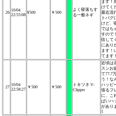
ます！
けてく
よく寝落ちす
10/04
26
¥500
￥500
最近流
22:55:08
る一般ネギ
トバグ
けど、
ではち
すので
信して
にあり
ます！
てます
近頃は
スンお
て77.
う！な
10/04
トキツネ V-
ハッピ
27
￥500
￥500
22:58:27
Clipper
張るフ
に、こ
ぱいハ
があり
ﾐ