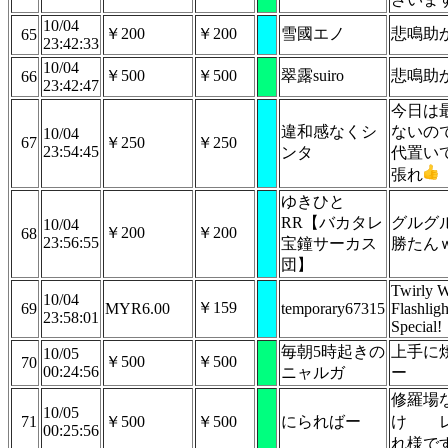
10/04
￥200
￥200
雪國エノ
悲鳴助
65
23:42:33
10/04
￥500
￥500
翠露suiro
悲鳴助
66
23:42:47
今日は
違和感なくシ
ないの
10/04
67
￥250
￥250
23:54:45
ンタ
代置い
張れ
ゆきひと
RR【バカタレ
グルグ
10/04
￥200
￥200
68
23:56:55
宝鐘サーカス
勝たん
団】
Twirly W
10/04
￥159
69
MYR6.00
temporary67315
Flashlig
23:58:01
Special!
毎朝5時起きの
上手に
10/05
￥500
￥500
70
00:24:56
ニャルガ
ー
修羅場
10/05
71
￥500
￥500
にらればー
け
レ
00:25:56
れ様で