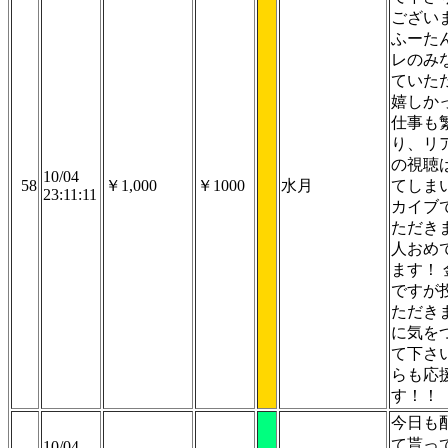
ござい
ふーた
レのみ
ていた
嬉しか
仕事も
り、リ
の視聴
10/04
58
￥1,000
￥1000
水月
てしま
23:11:11
カイブ
ただきま
人おめ
ます！
ですが
ただき
に気を
て下さ
らも応
す！！
今日も
て貰っ
10/04