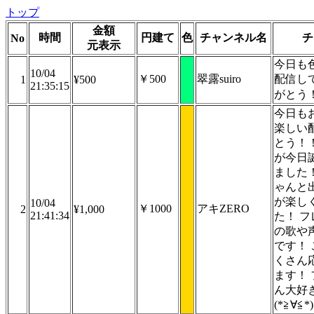
トップ
金額
時間
円建て
色
チャンネル名
チ
No
元表示
今日も
10/04
￥500
翠露suiro
配信し
1
¥500
21:35:15
がとう
今日も
楽しい
とう！
が今日
ました
ゃんと
が楽し
10/04
￥1000
アキZERO
2
¥1,000
21:41:34
た！ 
の歌や
です！
くさん
ます！
ん大好
(*≧∀≦*)