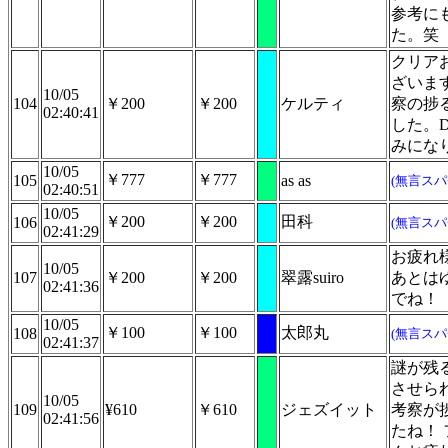
参考に
た。笑
クリア
ざいま
10/05
104
￥200
￥200
ケルティ
察の捗
02:40:41
した。
みにな
10/05
￥777
￥777
105
as as
(無言スパ
02:40:51
10/05
￥200
￥200
田科
106
(無言スパ
02:41:29
お疲れ
10/05
107
￥200
￥200
翠露suiro
あとは
02:41:36
でね！
10/05
￥100
￥100
太郎丸
108
(無言スパ
02:41:37
謎が残
させら
10/05
109
¥610
￥610
ジェズイット
考察が
02:41:56
たね！