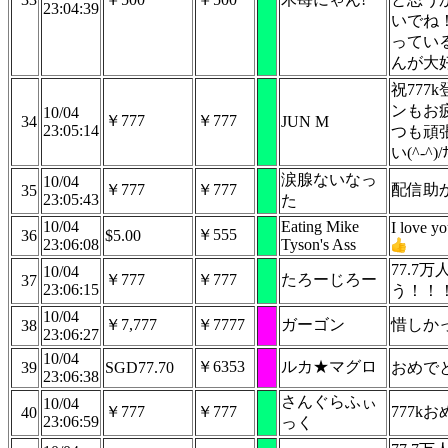
23:04:39
いでね
ってい
んが大
祝777
ンもお
10/04
￥777
￥777
34
JUN M
23:05:14
つも頑
い(^-^)/
涙腺ないなっ
10/04
￥777
￥777
配信助
35
23:05:43
た
10/04
Eating Mike
I love y
￥555
36
$5.00
23:06:08
Tyson's Ass
77.7
10/04
￥777
￥777
たろーじろー
37
23:06:15
う！！
10/04
￥7,777
￥7777
ガーゴン
惜しか
38
23:06:27
10/04
￥6353
ルカ★マグロ
39
SGD77.70
おめで
23:06:38
さんぐらふぃ
10/04
￥777
￥777
777k
40
23:06:59
っく