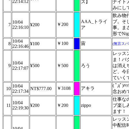
22:14:12
ス】
ナイト
みにし
飲み物
AAA_トライ
ブ。そ
10/04
￥200
7
¥200
22:16:10
ア
事。ま
形でNig
10/04
￥100
宙
8
¥100
(無言スパ
22:16:46
レッス
ま！バ
10/04
9
¥500
￥500
ろう
は消え
22:17:07
ど、今
ていく
( ﾟдﾟ)
10/04
￥3108
アキラ
10
NT$777.00
22:17:34
念おめ
仕事な
10/04
11
¥200
￥200
zippo
ブ楽し
22:19:30
ます！
レッス
中配信
10/04