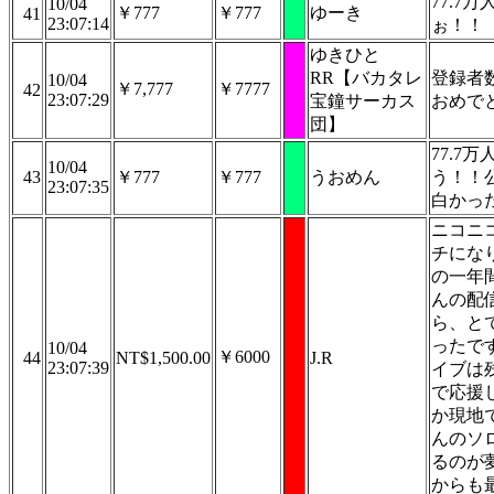
77.7
10/04
￥777
￥777
ゆーき
41
23:07:14
ぉ！！
ゆきひと
RR【バカタレ
登録者数7
10/04
￥7,777
￥7777
42
23:07:29
宝鐘サーカス
おめで
団】
77.7
10/04
43
￥777
￥777
うおめん
う！！
23:07:35
白かっ
ニコニ
チにな
の一年
んの配
ら、と
ったで
10/04
￥6000
44
NT$1,500.00
J.R
23:07:39
イブは
で応援
か現地
んのソ
るのが
からも