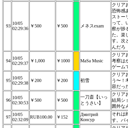
クリア
恐怖感
ストー
って、
10/05
93
￥500
￥500
メネスexam
02:29:36
察が捗
た。楽
す。次
んだろ
クリア
10/05
94
￥1,000
￥1000
MaSa Music
考察は
02:29:37
ゲーム
クリア
10/05
95
￥200
￥200
初雪
う〜！
02:29:38
容だっ
クリア
一刀斎【いっ
10/05
96
￥500
￥500
結局シ
02:30:53
とうさい】
囲外な
それは
10/05
Дмитрий
97
RUB100.00
￥152
02:32:09
Консур
す。パ
クリア