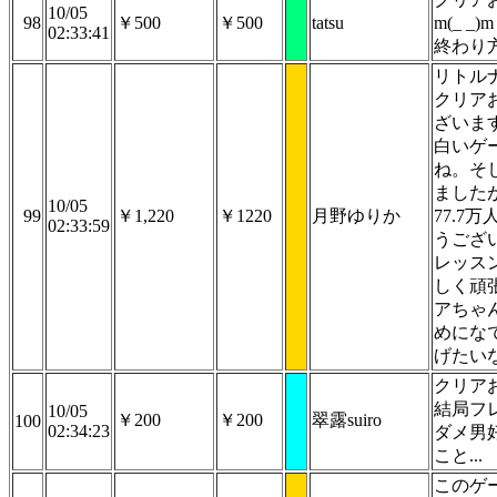
10/05
98
￥500
￥500
tatsu
m(_ _
02:33:41
終わり
リトル
クリア
ざいま
白いゲ
ね。そ
ました
10/05
99
￥1,220
￥1220
月野ゆりか
77.7
02:33:59
うござ
レッス
しく頑
アちゃ
めにな
げたい
クリア
結局フ
10/05
￥200
￥200
翠露suiro
100
02:34:23
ダメ男
こと...
このゲ