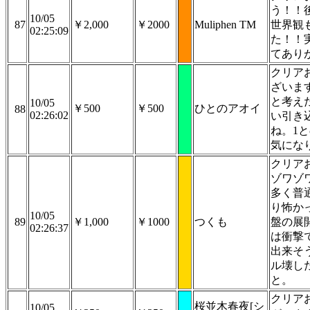
う！！
10/05
87
￥2,000
￥2000
Muliphen TM
世界観
02:25:09
た！！
てあり
クリア
ざいま
と考え
10/05
￥500
￥500
ひとのアオイ
88
02:26:02
い引き
ね。1
気にな
クリア
ゾワゾ
多く普
り怖か
10/05
89
￥1,000
￥1000
つくも
盤の展
02:26:37
は衝撃
出来そ
ル壊し
と。
クリア
桜並木春夜[シ
10/05