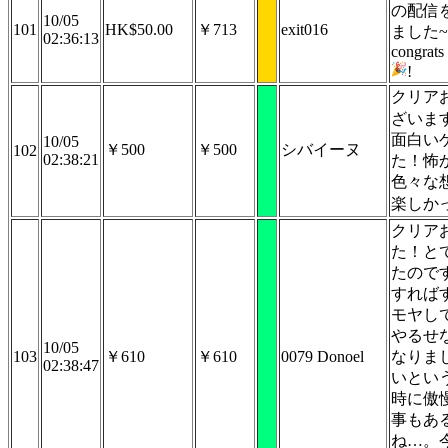
の配信
10/05
101
HK$50.00
￥713
exit016
ました~!
02:36:13
congrats
!
クリア
ざいま
面白い
10/05
￥500
￥500
シバイーヌ
102
02:38:21
た！怖
色々な
楽しか
クリア
た！と
たので
すれば
モヤし
やるせ
10/05
103
￥610
￥610
0079 Donoel
なりま
02:38:47
いとい
時に傲
事もあ
ね…。