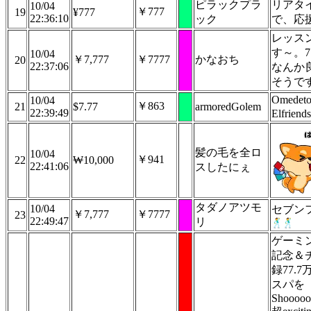
ピラックプラ
リアタ
10/04
￥777
19
¥777
22:36:10
ック
で、応
レッス
す～。7
10/04
￥7,777
￥7777
かなおち
20
22:37:06
なんか
そうで
Omedeto
10/04
￥863
21
$7.77
armoredGolem
22:39:49
Elfriends
髪の毛を全ロ
10/04
￥941
22
₩10,000
22:41:06
スしたにぇ
タダノアツモ
10/04
セブン
￥7,777
￥7777
23
22:49:47
リ
ゲーミ
記念＆
録77.
スパを
Shoooooo