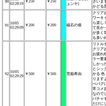
￥250
￥250
90
ざいま
02:28:19
ュンヤ]
かどる
クリア
ワーキ
ら楽し
10/05
￥200
￥200
磁石の俊
91
02:29:09
て良か
が多く
も多い
リトル
クリア
お疲れ
ラー要
しかっ
とシッ
10/05
92
￥500
￥500
荒焔希由
かる 
02:29:29
ります
べバグ
常コメ
なので
パチャ
だけに