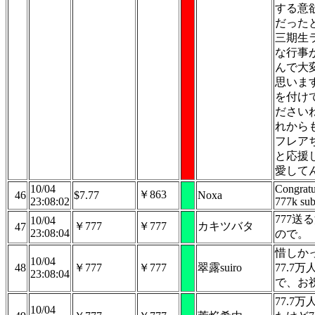
する意
だった
三期生
な行事
んで大
思いま
を付け
ださい
れから
フレア
と応援
愛して
10/04
Congratu
￥863
46
$7.77
Noxa
23:08:02
777k sub
777送
10/04
￥777
￥777
カキツバタ
47
23:08:04
ので。
惜しか
10/04
48
￥777
￥777
翠露suiro
77.7
23:08:04
で、お
77.7
10/04