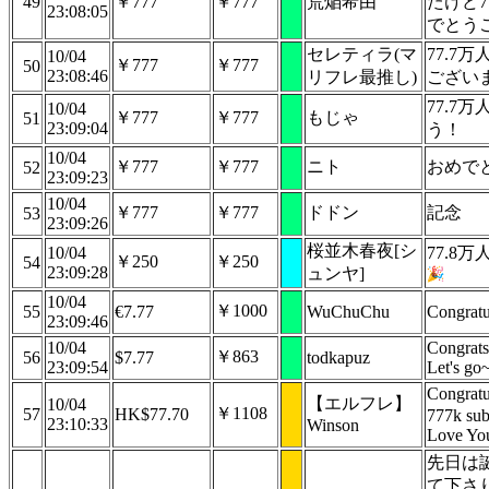
49
￥777
￥777
荒焔希由
たけど7
23:08:05
でとう
セレティラ(マ
77.7
10/04
￥777
￥777
50
23:08:46
リフレ最推し)
ござい
77.7
10/04
￥777
￥777
もじゃ
51
23:09:04
う！
10/04
￥777
￥777
ニト
おめで
52
23:09:23
10/04
￥777
￥777
ドドン
記念
53
23:09:26
桜並木春夜[シ
10/04
77.8
￥250
￥250
54
23:09:28
ュンヤ]
10/04
￥1000
55
€7.77
WuChuChu
Congratu
23:09:46
10/04
Congrat
￥863
56
$7.77
todkapuz
23:09:54
Let's go
Congratu
【エルフレ】
10/04
￥1108
57
HK$77.70
777k sub
23:10:33
Winson
Love You
先日は
て下さ