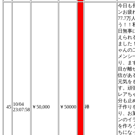
今日も
ンお疲
77.7
う！！
日無事
えられ
ました
ゃんの
メンシ
り、ま
目が離
信があ
元気を
す。頑
レアち
分も止
10/04
45
￥50,000
￥50000
禅
子作り
23:07:58
り、お
ンのイ
を作ろ
ちにな