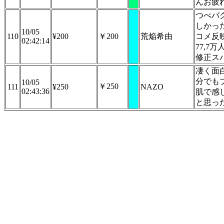
んお疲
つべバ
しかっ
10/05
110
¥200
￥200
荒焔希由
コメ反
02:42:14
77,7
修正ス
凄く面
分でも
10/05
￥250
111
¥250
NAZO
02:43:36
肌で感
と思っ