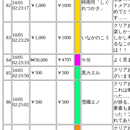
時雨司「しぐ
10/05
82
￥1,000
￥1000
トメア
02:23:17
れつかさ」
めでと
す……
クリア
楽しか
10/05
83
￥1,000
￥1000
いなかのこう
しかし
02:23:29
るなこ
は！！
10/05
￥4705
누보
よく見
84
₩50,000
02:23:33
クリア
10/05
￥500
￥500
黒カエル
85
02:23:50
ざいま
クリア
これは
った…
10/05
86
￥500
￥500
雪國エノ
が捗る
02:25:02
要素も
った！
れてあ
クリア