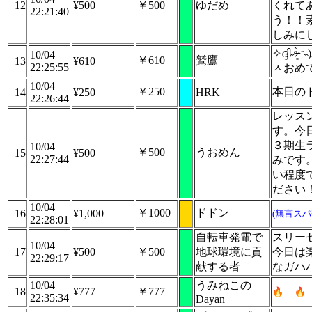
12
¥500
￥500
ゆだめ
くれて
22:21:40
う！！
しみに
✧︎ദ്ദി˶ᵒ̴̶
10/04
￥610
鷲鷹
13
¥610
22:25:55
ㅅおめで
10/04
￥250
本日の
14
¥250
HRK
22:26:44
レッス
す。今
３期生
10/04
￥500
うおめん
15
¥500
22:27:44
みです
い程度
ださい
10/04
￥1000
ドドン
16
¥1,000
(無言スパ
22:28:01
自転車発電で
スリー
10/04
17
¥500
￥500
地球環境に貢
今日は
22:29:17
献する者
なガハ
10/04
うみねこの
18
¥777
￥777
22:35:34
Dayan