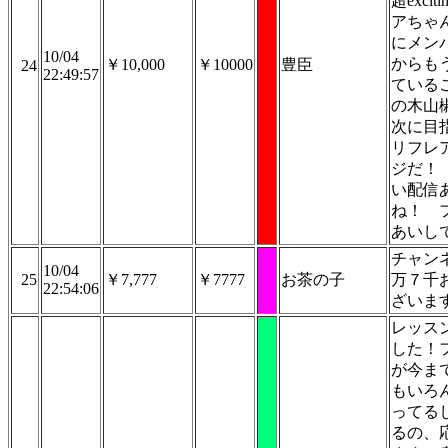
超excit
アちゃ
にメン
10/04
からも
￥10,000
￥10000
豊臣
24
22:49:57
ている
の木山
次に目
リフレ
ジだ！
い配信
ね！ 
あいし
チャン
10/04
25
￥7,777
￥7777
お茶の子
万７千
22:54:06
ざいま
レッス
した！
が今ま
もいろ
ってる
るの、