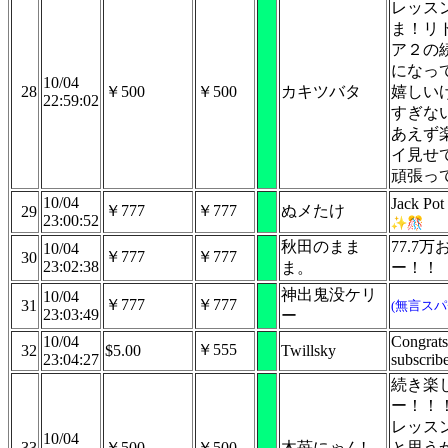
レッス
ま！リ
ア２の
になっ
10/04
28
￥500
￥500
カキツバタ
嬉しい
22:59:02
すぎな
あえず
イ見せ
頑張っ
10/04
Jack Po
￥777
￥777
ぬメたけ
29
23:00:52
秋田のまま
77.7
10/04
￥777
￥777
30
23:02:38
ま。
ー！！
神出鬼没ケリ
10/04
￥777
￥777
31
(無言スパ
23:03:49
ー
10/04
Congrats
￥555
32
$5.00
Twillsky
23:04:27
subscribe
続き楽
ー！！！(
レッス
10/04
33
￥500
￥500
木苺にゃん!
と思う