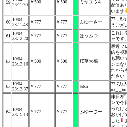
￥500
￥500
ミヤユウキ
59
23:11:39
配信あ
います
77．8
10/04
60
￥777
￥777
ふゆーさー
23:11:48
うござ
これは
10/04
￥777
￥777
ほうふつ
61
23:12:20
ャです
最近フ
信を視
も聴い
10/04
￥500
￥500
桜華大福
62
23:13:16
ンにな
れから
ださい
10/04
77.7
63
￥777
￥777
tatsu
23:13:37
m(_ _)m
昨日2
ンで今
ったけ
10/04
￥777
￥777
ふゆーさー
64
23:15:13
おかげ
した
ざいま