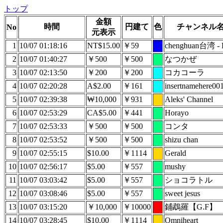
トップ
金額
時間
円建て
色
チャンネル
No
元表示
1
10/07 01:18:16
NT$15.00
￥59
chenghuan台湾 -
2
10/07 01:40:27
￥500
￥500
なつかぜ
3
10/07 02:13:50
￥200
￥200
コカコーラ
4
10/07 02:20:28
A$2.00
￥161
insertnamehere00
5
10/07 02:39:38
₩10,000
￥931
Aleks' Channel
6
10/07 02:53:29
CA$5.00
￥441
Horayo
7
10/07 02:53:33
￥500
￥500
コンタ
8
10/07 02:53:52
￥500
￥500
shizu chan
9
10/07 02:55:15
$10.00
￥1114
Gerald
10
10/07 02:56:17
$5.00
￥557
mushy
11
10/07 03:03:42
$5.00
￥557
ショコラトル
12
10/07 03:08:46
$5.00
￥557
sweet jesus
13
10/07 03:15:20
￥10,000
￥10000
鋪鵡羅【G.F】
14
10/07 03:28:45
$10.00
￥1114
Omniheart