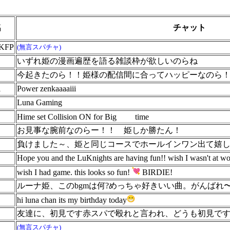
名
チャット
 KFP
(無言スパチャ)
いずれ姫の漫画遍歴を語る雑談枠が欲しいのらね
今起きたのら！！姫様の配信間に合ってハッピーなのら
1
Power zenkaaaaiii
Luna Gaming
Hime set Collision ON for Big
time
お見事な腕前なのらー！！ 姫しか勝たん！
負けました～、姫と同じコースでホールインワン出て嬉
Hope you and the LuKnights are having fun!! wish I wasn't at w
wish I had game. this looks so fun!
BIRDIE!
ルーナ姫、このbgmは何?めっちゃ好きいい曲。がんばれ
hi luna chan its my birthday today
友達に、初見です赤スパで殴れと言われ、どうも初見で
(無言スパチャ)