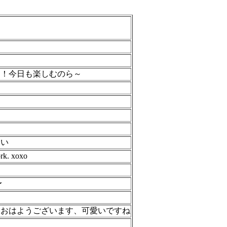
！！今日も楽しむのら～
しい
ork. xoxo
〜
すおはようございます、可愛いですね