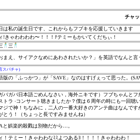
チャッ
日は私の誕生日です、これからもフブキを応援していきます
ィ!きゃわわわわ〜！！！ﾅテミーもかいてくだちぃ！
三
三
おまえ、サイアクなめにあわされたいか？」を英語でなんと言
言スパチャ)
語版の「ふっかつ」が「SAVE」なのはすげぇって思った。(S
ガバガバ日本語ごめんなさい，海外ニキです）フブちゃんとフ
ストラ ·コンサート聴きましたか？僕は６周年の時にも一回聴
マジで神！ちなみに，二人の一番大好きのアンテ曲はなんですか？（
がとう！（ちょっと長ですみませんね）
TAと娯楽的殺戮は別物だから…。
ィ！テミー！きゃわわなﾐﾐよつあるﾖ！！！！きゃわわわ！