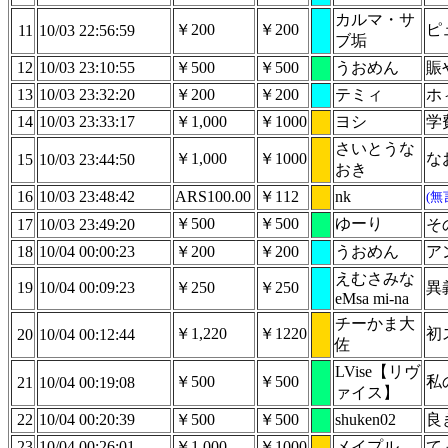
カルマ・サ
￥200
￥200
ピ
11
10/03 22:56:59
ブ垢
12
10/03 23:10:55
￥500
￥500
うおめん
賑
13
10/03 23:32:20
￥200
￥200
テミィ
ホ
14
10/03 23:33:17
￥1,000
￥1000
ヨシ
学
さいとうな
￥1,000
￥1000
な
15
10/03 23:44:50
おき
16
10/03 23:48:42
ARS100.00
￥112
nk
(無
￥500
￥500
ゆーり
17
10/03 23:49:20
そ
18
10/04 00:00:23
￥200
￥200
うおめん
ア
えむさみな
19
10/04 00:09:23
￥250
￥250
異
eMsa mi-na
チーかま大
￥1,220
￥1220
初
20
10/04 00:12:44
佐
LVise【リヴ
￥500
￥500
私
21
10/04 00:19:08
ァイス】
22
10/04 00:20:39
￥500
￥500
shuken02
良
23
10/04 00:26:01
￥1,000
￥1000
メイプル
て