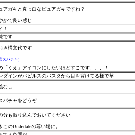
ュアガキと真っ白なピュアガキですね？
やかで良い感じ
ィ！
費です
おき構文代です
言スパチャ)
の「くえ」アイコンにしたいほどすこです、、、！
ンダインがパピルスのパスタから目を背けてる様で草
義なし
スパチャをどうぞ
の分も振り込んでおいてください
きこのUndertaleの尊い場に。
ぇてぇ空間だ…