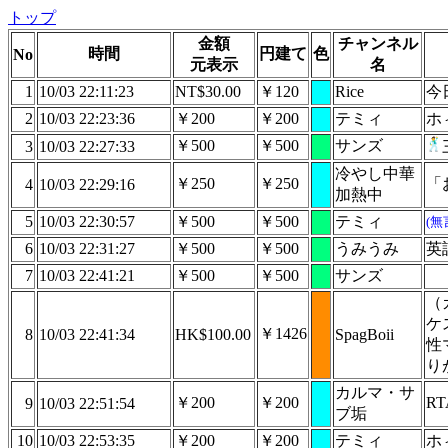
トップ
金額
チャンネル
時間
円建て
色
No
元表示
名
1
10/03 22:11:23
NT$30.00
￥120
Rice
今
2
10/03 22:23:36
￥200
￥200
テミィ
ホ
￥500
￥500
サンズ
3
10/03 22:27:33
冷やし中華
￥250
￥250
「
4
10/03 22:29:16
加熱中
5
10/03 22:30:57
￥500
￥500
テミィ
(無
6
10/03 22:31:27
￥500
￥500
うみうみ
英
7
10/03 22:41:21
￥500
￥500
サンズ
（
ケ
￥1426
8
10/03 22:41:34
HK$100.00
SpagBoii
性
り
カルマ・サ
￥200
￥200
R
9
10/03 22:51:54
ブ垢
10
10/03 22:53:35
￥200
￥200
テミィ
ホ