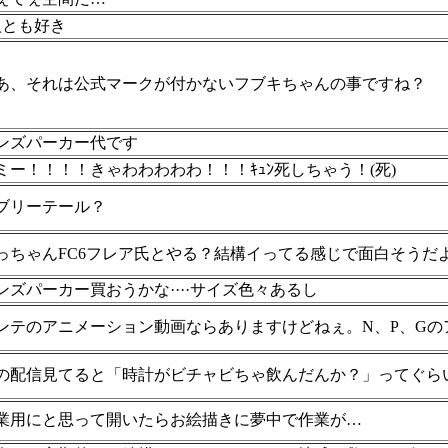
人とも好き
あ、それは公式マークが付かないフブキちゃんの事ですね？
ンズパーカー代です
ミー！！！！きゃわわわわわ！！！ｷｭﾝ死しちゃう！(死)
ブリーテール？
っちゃんFC6フレア氏とやる？結構イってる感じで面白そうだ
ンズパーカー買おうかな····サイズ色々あるし
ンテのアニメーション動画ならありますけどねぇ。N、P、Gの
の配信見てると「時計がビチャビちゃ飲んだんか？」ってぐら
業用にと思って開いたらお絵描きに夢中で作業が…