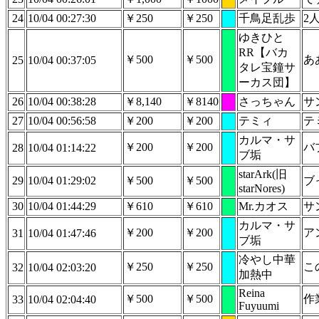
24
10/04 00:27:30
￥250
￥250
千鳥足乱歩
2
ゆきひと
RR【バカ
￥500
￥500
あ
25
10/04 00:37:05
タレ宝鐘サ
ーカス団】
26
10/04 00:38:28
￥8,140
￥8140
さっちゃん
サ
27
10/04 00:56:58
￥200
￥200
テミィ
テ
カルマ・サ
￥200
￥200
バ
28
10/04 01:14:22
ブ垢
starArk(旧
29
10/04 01:29:02
￥500
￥500
ブ
starNores)
30
10/04 01:44:29
￥610
￥610
Mr.カオス
サ
カルマ・サ
￥200
￥200
ア
31
10/04 01:47:46
ブ垢
冷やし中華
￥250
￥250
こ
32
10/04 02:03:20
加熱中
Reina
￥500
￥500
作
33
10/04 02:04:40
Fuyuumi