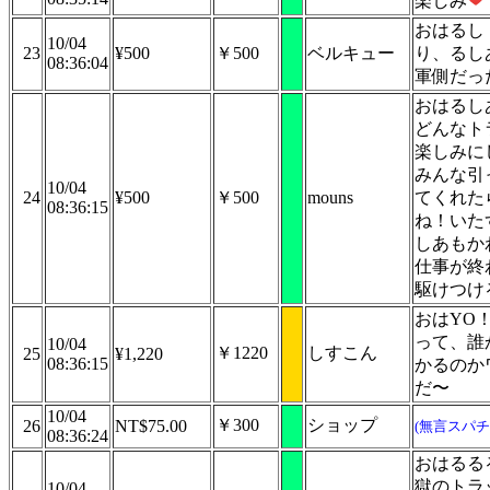
楽しみ
おはるし
10/04
23
¥500
￥500
ベルキュー
り、るし
08:36:04
軍側だっ
おはるし
どんなト
楽しみに
みんな引
10/04
24
¥500
￥500
mouns
てくれた
08:36:15
ね！いた
しあもか
仕事が終
駆けつけ
おはYO
って、誰
10/04
￥1220
しすこん
25
¥1,220
08:36:15
かるのか
だ〜
10/04
￥300
ショップ
26
NT$75.00
(無言スパチ
08:36:24
おはるる
獄のトラッ
10/04