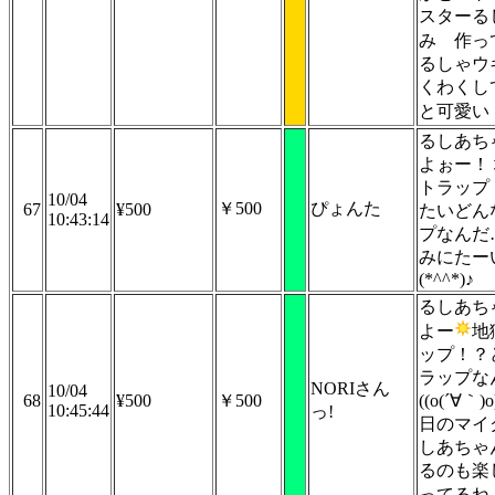
スターる
み
作っ
るしゃウ
くわくし
と可愛い
るしあち
よぉー！
トラップ
10/04
￥500
ぴょんた
67
¥500
たいどん
10:43:14
プなんだ
みにたー
(*^^*)♪
るしあち
よー
地
ップ！？
ラップな
NORIさん
10/04
68
¥500
￥500
((o(´∀｀)
10:45:44
っ!
日のマイ
しあちゃ
るのも楽
ってるね