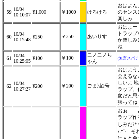
おはよん
10/04
59
¥1,000
￥1000
けろけろ
のセンス
10:10:07
楽しみ！
おはよー
トラップ
10/04
￥250
あいりす
60
¥250
10:15:48
か楽しみ
ね！
ニノニノち
10/04
￥100
61
¥100
(無言スパチ
10:25:05
ゃん
おはよう
会えるな
しいよ 
10/04
￥200
ごま油2号
62
¥200
10:27:27
ラップ、
変だと思
張ってね
おぉ！！
ラップ作
しみだ꒰* 
꒱.*˚‧ 
は人と会