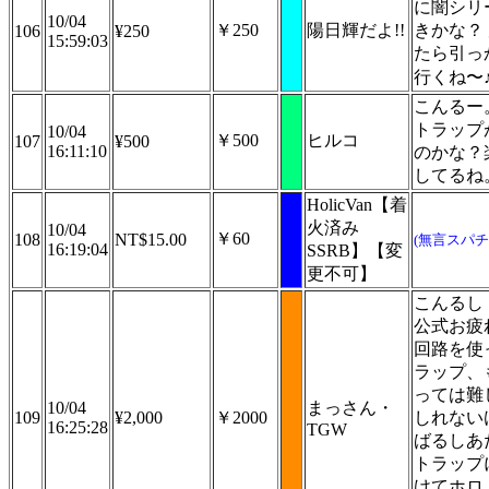
に闇シリ
10/04
￥250
陽日輝だよ!!
きかな？
106
¥250
15:59:03
たら引っ
行くね〜
こんるー
トラップ
10/04
￥500
ヒルコ
107
¥500
16:11:10
のかな？
してるね
HolicVan【着
火済み
10/04
￥60
108
NT$15.00
(無言スパチ
16:19:04
SSRB】【変
更不可】
こんるし
公式お疲
回路を使
ラップ、
っては難
10/04
まっさん・
109
¥2,000
￥2000
しれない
16:25:28
TGW
ばるしあ
トラップ
けてホロ