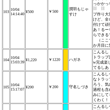
っかかっ
潤羽もじゃ
10/04
￥500
103
¥500
14:14:40
すけ
プ作り大
けど、全
付けて頑
あ！るー
らできる
（ここ
か月目に
こんるし
トラップ
10/04
￥1220
ハガネ
104
¥1,220
15:03:39
w完成楽
てるしあ
こんるし
なトラッ
ろう、気
10/04
￥200
守名しづき
105
¥200
15:17:07
過程も含
みにして
くわく！
こんるし