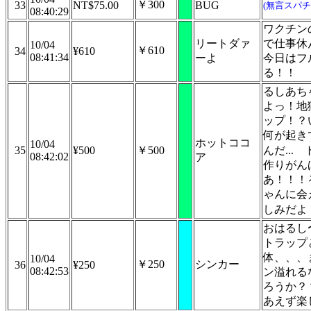
￥300
33
NT$75.00
BUG
(無言スパチ
08:40:29
ワクチン
リートダァ
で仕事休
10/04
￥610
34
¥610
08:41:34
ーよ
今日はフ
る！！
るしあち
よっ！地
ップ！？
何が起き
ホットココ
10/04
35
¥500
￥500
んだ...
08:42:02
ア
作りがん
あ！！！
ゃんに会
しみだよ
おはるし
トラップ
体、、、
10/04
￥250
シンカー
36
¥250
08:42:53
ン溢れる
ろうか？
あえず楽