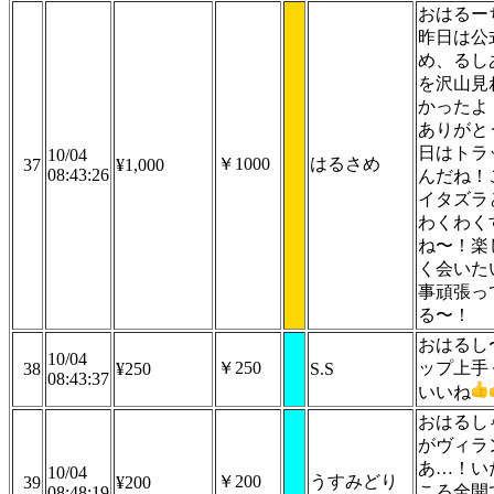
おはるー
昨日は公
め、るし
を沢山見
かったよ
ありがと
日はトラ
10/04
￥1000
はるさめ
37
¥1,000
08:43:26
んだね！
イタズラ
わくわく
ね〜！楽
く会いた
事頑張っ
る〜！
おはるし
10/04
￥250
ップ上手
38
¥250
S.S
08:43:37
いいね
おはるし
がヴィラ
あ…！い
10/04
￥200
うすみどり
39
¥200
ころ全開
08:48:19