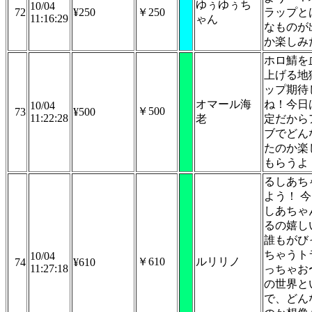
ゆぅゆぅち
10/04
72
¥250
￥250
ラップと
11:16:29
ゃん
なものが
か楽しみ
ホロ鯖を
上げる地
ップ期待
オマール海
ね！今日
10/04
￥500
73
¥500
11:22:28
老
定だから
ブでどん
たのか楽
もらうよ
るしあち
よう！ 
しあちゃ
るの嬉し
誰もがび
ちゃうト
10/04
￥610
ルリリノ
74
¥610
11:27:18
っちゃお
の世界と
で、どん