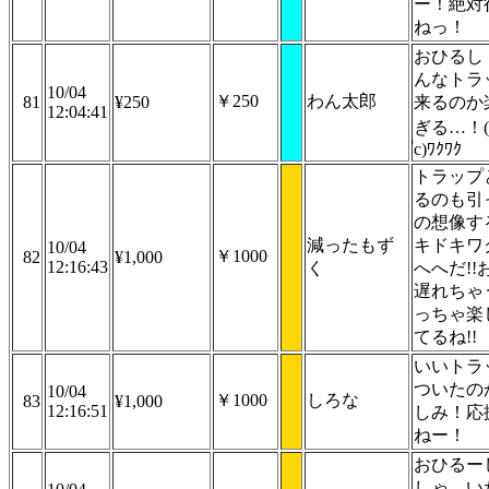
ー！絶対
ねっ！
おひるし
んなトラ
10/04
￥250
わん太郎
81
¥250
来るのか
12:04:41
ぎる…！(
॑c)ﾜｸﾜｸ
トラップと
るのも引
の想像す
減ったもず
キドキワ
10/04
￥1000
82
¥1,000
12:16:43
く
へへだ!!
遅れちゃ
っちゃ楽
てるね!!
いいトラ
ついたの
10/04
￥1000
しろな
83
¥1,000
12:16:51
しみ！応
ねー！
おひるー
しゃ、い