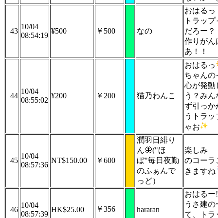
おはるっ
トラップ
10/04
43
¥500
￥500
なの
だろー？
08:54:19
作りがん
あ！！
おはるっ
ちゃんの
心が発動
10/04
44
¥200
￥200
猫乃わんこ
う？みん
08:55:02
ず引っか
うトラッ
ゃお
潤羽日緋り
ん🦋("ほ
楽しみ
10/04
45
NT$150.00
￥600
ぼ"毎日夜勤
のコーラ
08:57:36
のふぁんで
きますね
っど）
おはるー!
うさ建の
10/04
￥356
46
HK$25.00
hararan
08:57:39
て、トラ