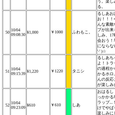
う。楽し
る。
るしあお
お！！！
んな素敵
プが出来
10/04
￥1000
ふわもこ。
50
¥1,000
09:08:30
しみ、17
会おう！
にならな
'ᵕ' )☆
るしあち
よ！トラ
の過程か
10/04
￥1220
タニシ
51
¥1,220
09:15:39
かるホロ
んの反応
が楽しみ
おはるし
っかかる
ラップ..
10/04
￥610
しあ
52
¥610
09:23:09
けでやばそ
楽しみに