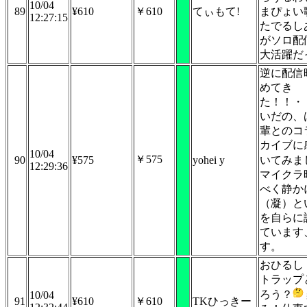
10/04
89
¥610
￥610
てぃもて!
まぴょい
12:27:15
たでるし
がソロ配
大活躍だ
逆に配信
めてき
た！！・
いだの、
輩とのコ
カイブに
10/04
￥575
90
¥575
yohei y
いてみま
12:29:36
マイクラ
べく静か
（凝）と
を自らに
ています
す。
おひるし
トラップ
ろう？
10/04
91
¥610
￥610
TKひっきー