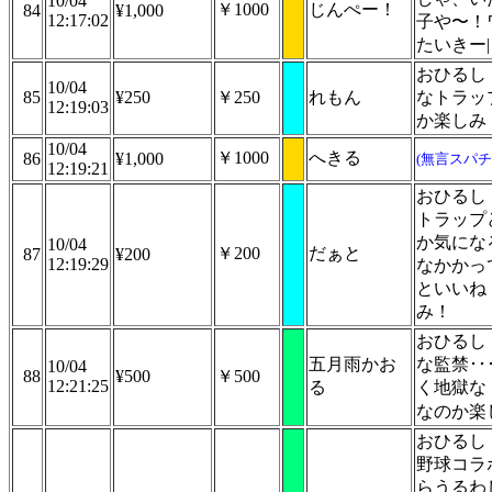
10/04
￥1000
じんぺー！
84
¥1,000
12:17:02
子や〜！
たいきー| 
おひるし
10/04
85
¥250
￥250
れもん
なトラッ
12:19:03
か楽しみ
10/04
￥1000
へきる
86
¥1,000
(無言スパチ
12:19:21
おひるし
トラップ
か気にな
10/04
￥200
だぁと
87
¥200
12:19:29
なかかっ
といいね
み！
おひるし
五月雨かお
な監禁･･
10/04
88
¥500
￥500
12:21:25
る
く地獄な
なのか楽
おひるし
野球コラ
らうるわ