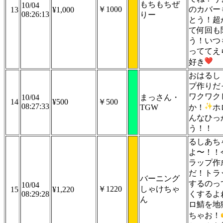
もちもちぜ
10/04
￥1000
のカバー
13
¥1,000
08:26:13
りー
とう！超
て何回も
う！いつ
っててえ
好き
おはるし
プ作りだ
ワクワク
10/04
まっさん・
14
¥500
￥500
08:27:33
TGW
か！
ホ
んなひっ
う！！
るしあち
よ〜！！
ラップ作
だ！トラ
バーニング
するのっ
10/04
￥1220
しゃけちゃ
15
¥1,220
08:29:28
くするよ
ん
ロ鯖を地
ちゃお！