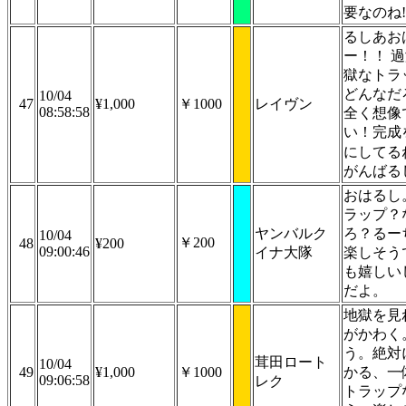
要なのね!
るしあお
ー！！ 
獄なトラ
どんなだろ
10/04
47
¥1,000
￥1000
レイヴン
08:58:58
全く想像
い！完成
にしてる
がんばる
おはるし
ラップ？
ヤンバルク
ろ？るー
10/04
￥200
48
¥200
09:00:46
イナ大隊
楽しそう
も嬉しい
だよ。
地獄を見
がかわく
う。絶対
茸田ロート
10/04
49
¥1,000
￥1000
かる、一
09:06:58
レク
トラップ