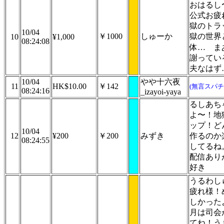
おはるし
公式お疲
獄のトラ
10/04
￥1000
しゅーか
獄の世界
10
¥1,000
08:24:08
体…
ま
謝ってい
夫なはず
10/04
やや十六夜
11
HK$10.00
￥142
(無言スパチ
08:24:16
_izayoi-yaya
るしあち
よ〜！地
ップ！ど
10/04
12
¥200
￥200
みずき
作るのか
08:24:55
してるね
配信あり
好き
うるわし
疲れ様！
しかった
月は司会
てね！う