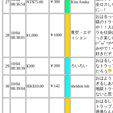
￥300
27
NT$75.00
Kira Asuka
08:36:54
全ロスし
に...！
おはるっ~
獄のトラ
や！！人
青空・エデ
ラを仕掛
10/04
￥1000
28
¥1,000
08:38:01
ィション
っさ楽し
(=ﾟωﾟ=)
みやで！
好きだぞ
おはるしー
10/04
￥200
ろいろい
なトラッ
29
¥200
08:38:39
だろう
おはよう
ぎるしあ
10/04
￥142
30
HK$10.00
sheldon loh
08:39:04
地獄トラ
ないと思
おはるし
トラップ
過激なん