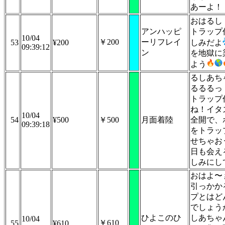
あーよ！
おはるし
アンハッピ
トラップ
10/04
￥200
ーリフレイ
53
¥200
しみだよ
09:39:12
ン
を地獄に
よう
るしあち
るるるっ
トラップ
ね！イタ
10/04
54
¥500
￥500
月面着陸
全開で、
09:39:18
をトラッ
せちゃお
日も会え
しみにし
おはよ〜
引っかか
プとはど
でしょう
ひよこのひ
しあちゃ
10/04
￥610
55
¥610