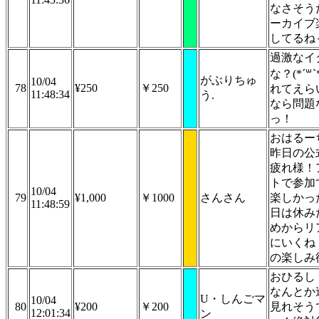
なさそう
ーカイブ
してるね
過激なイ
な？(*´꒳
がぶりちゅ
10/04
78
¥250
￥250
れてえら
11:48:34
う.
なら問題
っ！
おはるー
昨日の公
疲れ様！
トで参加
10/04
79
¥1,000
￥1000
さんさん
楽しかっ
11:48:59
日は休み
めからリ
にいくね
の楽しみ
おひるし
なんとか
U・しんごマ
10/04
80
¥200
￥200
見れそう
12:01:34
ン