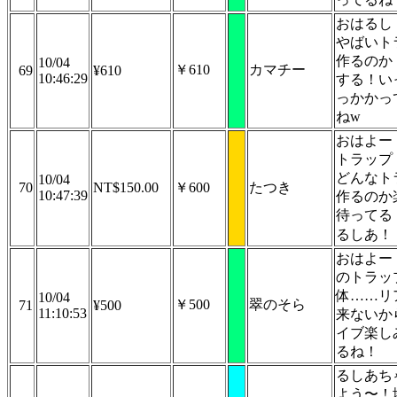
おはるし
やばいト
作るのか
10/04
￥610
カマチー
69
¥610
10:46:29
する！い
っかかっ
ねw
おはよー
トラップ
どんなト
10/04
70
NT$150.00
￥600
たつき
10:47:39
作るのか
待ってる
るしあ！
おはよー
のトラッ
体……リ
10/04
￥500
翠のそら
71
¥500
11:10:53
来ないか
イブ楽し
るね！
るしあち
よう〜！