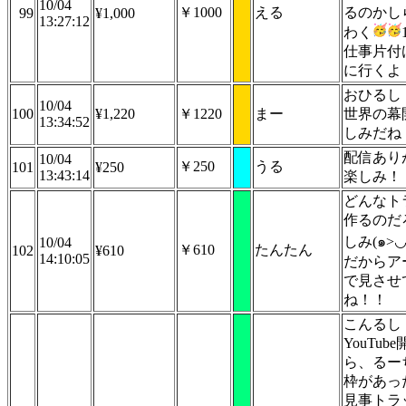
10/04
￥1000
える
るのかし
99
¥1,000
13:27:12
わく
仕事片付
に行くよ
おひるし
10/04
100
¥1,220
￥1220
まー
世界の幕
13:34:52
しみだね
配信あり
10/04
￥250
うる
101
¥250
13:43:14
楽しみ！
どんなト
作るのだ
しみ(๑>◡
10/04
￥610
たんたん
102
¥610
14:10:05
だからア
で見させ
ね！！
こんるし
YouTub
ら、るー
枠があっ
見事トラ