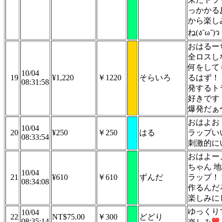
っかかる
から楽し
ね(ง˘ω˘)ว
おはるー
全ロスし
何をして
10/04
19
¥1,220
￥1220
そらいろ
るはず！
08:31:58
発するト
好きです
爆発だぁ
おはよお
10/04
20
¥250
￥250
はる
ラップい
08:33:54
刺激的に
おはよー
ちゃん 
10/04
21
¥610
￥610
ずんだ
ラップ！
08:34:08
作るんだ
楽しみに
ゆっくり
10/04
22
NT$75.00
￥300
どどり
08:35:14