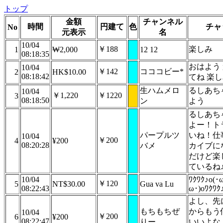
トップ
金額
チャンネル
時間
円建て
色
チャ
No
元表示
名
10/04
￥188
楽しみ
1
₩2,000
12 12
08:18:35
おはよう
10/04
￥142
コココビー*
2
HK$10.00
08:18:42
てね 楽
生ハムメロ
るしあち
10/04
￥1,220
￥1220
3
08:18:50
ン
よう
るしあち
よー！ト
パープルツ
いね！仕
10/04
￥200
4
¥200
08:20:28
バメ
カイブに
だけど楽
ているね
10/04
ﾜｸﾜｸ♪o(･ω
￥120
5
NT$30.00
Gua va Lu
08:22:43
ω･)oﾜｸﾜｸ
よし、先
もちもちぜ
からもう
10/04
￥200
6
¥200
08:22:47
りー
いいよな