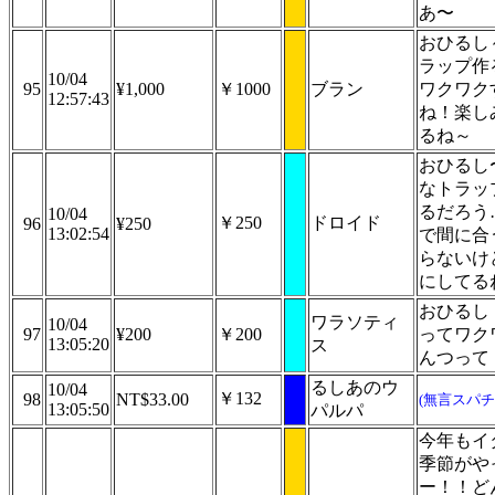
あ〜
おひるし
ラップ作
10/04
95
¥1,000
￥1000
ブラン
ワクワク
12:57:43
ね！楽し
るね～
おひるし
なトラッ
るだろう
10/04
￥250
ドロイド
96
¥250
13:02:54
で間に合
らないけ
にしてる
おひるし
ワラソティ
10/04
97
¥200
￥200
ってワク
13:05:20
ス
んつって
るしあのウ
10/04
￥132
98
NT$33.00
(無言スパチ
13:05:50
パルパ
今年もイ
季節がや
ー！！ど