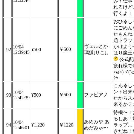
12:32:44
み！仕事
れるけど
行くよ！
おひるし
にごめん
たもんね
題トラッ
ヴェルとか
かけよう
10/04
￥500
92
¥500
12:39:45
璃狐[りこ]。
はり魔王
公式配
疲れ様でし
>ω<)ヾ(`ω
ｼｬ
こんるし
ント出来
10/04
￥500
ファピアノ
93
¥500
12:42:39
たからス
来るかテ
待機〜！
るしあ！
あめみや あ
10/04
94
¥1,220
￥1220
ラップ…
12:46:01
めだみゃ〜
きだね！