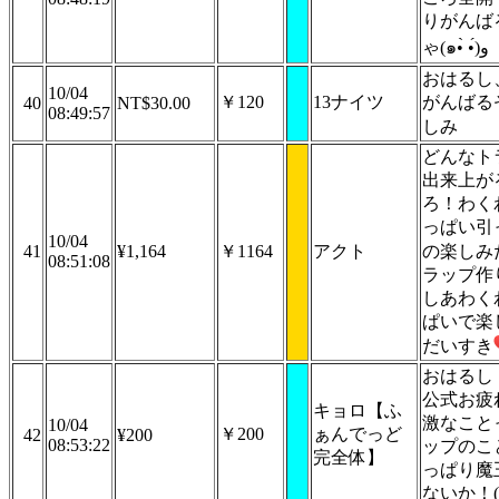
りがんば
ゃ(๑•̀ •́)و
おはるし
10/04
￥120
13ナイツ
がんばる
40
NT$30.00
08:49:57
しみ
どんなト
出来上が
ろ！わく
っぱい引
10/04
41
¥1,164
￥1164
アクト
の楽しみ
08:51:08
ラップ作
しあわく
ぱいで楽
だいすき
おはるし
公式お疲
キョロ【ふ
激なこと
10/04
￥200
ぁんでっど
42
¥200
08:53:22
ップのこ
完全体】
っぱり魔
ないか！(