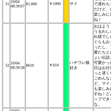
10/04
￥1000
サイ
31
¥1,000
で遅れち
08:39:07
だけど、
楽しみに
ね！
おはよう
うるわし
れ様でし
ぐらもお
ったし、
輩たちと
ょい伝説
ハチワレ猫
可愛かっ
10/04
￥610
32
¥610
08:39:58
好き
日はお仕
っと遅く
ごめんな
ど、マイ
も楽しみ
すね！ど
ップでき
な。
10/04