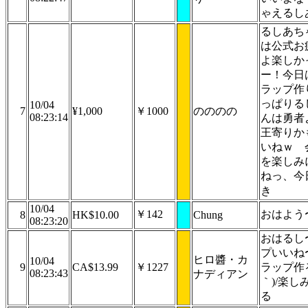
ゃえるし
るしあち
は公式お
よ楽しか
ー！今日
ラップ作
っぱりる
10/04
7
¥1,000
￥1000
のののの
08:23:14
んは勇者
王寄りか
いねｗ 
を楽しみ
ねっ、今
き
10/04
￥142
おはよう
8
HK$10.00
Chung
08:23:20
おはるし
プいいね
ヒロ醬・カ
10/04
9
CA$13.99
￥1227
ラップ作る
08:23:43
ナディアン
｀)/楽し
る