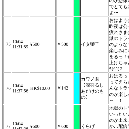
のか想像
でとても
よ〜
おはよう(
昨夜は公
疲れさま(•ᵕ
獄のトラ
10/04
75
¥500
￥500
イタ獅子
のような
11:31:59
楽しみに♪
をるっ！
上げちゃ
٩(^^)੭
おはるっ
カワノ君
ってえら
【潤羽るし
10/04
￥142
んなトラ
76
HK$10.00
11:37:56
あだけのも
のか楽し
の】
～！！
地獄のト
いったい
のが出来
10/04
77
¥600
￥600
くらげ
か…配信
11:43:36