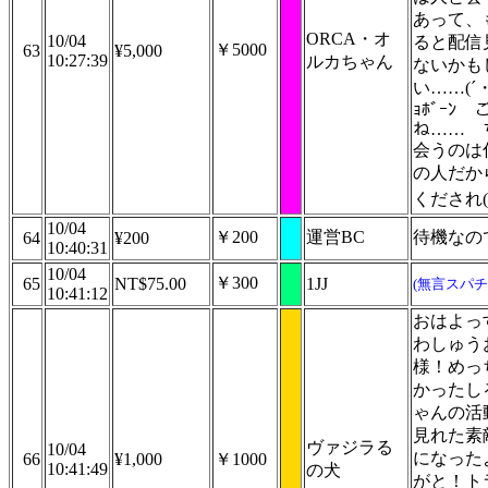
あって、
ORCA・オ
10/04
ると配信
￥5000
63
¥5,000
10:27:39
ルカちゃん
ないかも
い……(´
ｮﾎﾞｰﾝ
ね…… 
会うのは
の人だか
くだされ(
10/04
￥200
運営BC
待機なの
64
¥200
10:40:31
10/04
￥300
65
NT$75.00
1JJ
(無言スパチ
10:41:12
おはよっ
わしゅう
様！めっ
かったし
ゃんの活
見れた素
ヴァジラる
10/04
になった
66
¥1,000
￥1000
10:41:49
の犬
がと！ト