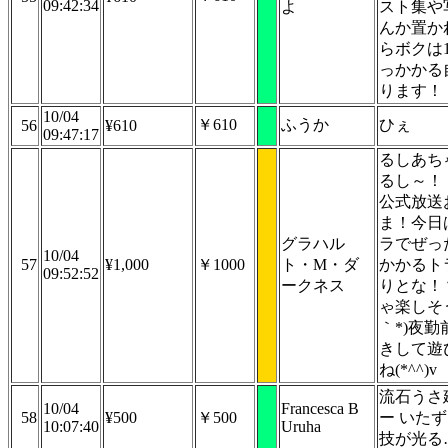
09:42:34
よ
スト集や
んか置か
らボクは1
っかかる
ります！
10/04
￥610
ふうか
ひぇ
56
¥610
09:47:17
るしあち
るし～！
公式放送
ま！今日
グラハル
ラでぜっ
10/04
57
¥1,000
￥1000
ト・M・ダ
かかるト
09:52:52
ークネス
りとな！
ゃ楽しそう
｀*)夜
きして遊
ね(*^^)v
流石うさ
10/04
Francesca B
58
¥500
￥500
ー いた
10:07:40
Uruha
技が光る