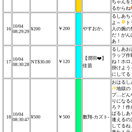
ちゃんを
るからね
るしあち
よ～
ト
10/04
￥200
やすおか。
16
¥200
人の腕の
08:29:29
だ！がん
あ！
るしあお
ラップ作
【潤羽❤️】
10/04
￥120
ね！ホロ
17
NT$30.00
08:30:28
佳苗
掛けよう
にしてる
おはるし
地獄の
プ…どん
りになる
ろ？！作
ばるしあ
10/04
18
¥500
￥500
數翔-カズト-
08:30:47
逢えるの
してるね
来たトラ