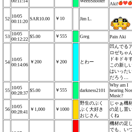
00:11:14
WeebShooter
Aki!
10/05
￥10
52
SAR10.00
Jim L.
00:11:20
10/05
￥555
53
$5.00
Greg
Pain Aki
00:12:22
凹んでる
ロゼちゃ
ドキドキ
10/05
￥200
￥200
とわー
54
00:14:06
この新し
はいった
だろう…
Why am I
10/05
￥555
55
$5.00
darkness2101
hearing No
00:28:37
Music?
野生のぶく
じゃぁ機
10/05
56
￥1,000
￥1000
ぶく大好き
の足し置
00:28:41
おじさん
くね
機材の足
でも、い