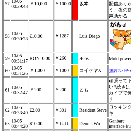
10/05
57
￥10,000
￥10000
坂本
配信あり
00:29:48
う。夜の
声助かる
10/05
￥1287
58
€10.00
Luis Diego
00:30:28
10/05
￥260
59
RON10.00
Æios
Muki powe
00:31:17
10/05
￥1,000
￥1000
コイケヤX
60
(無言スパチャ
00:31:26
頑張って
い!!続き
10/05
￥200
￥200
とも
61
00:32:47
カイブで
す
ロッキン
10/05
62
£2.00
￥301
Resident Steve
00:33:49
キ
10/05
Ganbare
￥1111
63
$10.00
Dennis Wu
00:44:20
interface-ku