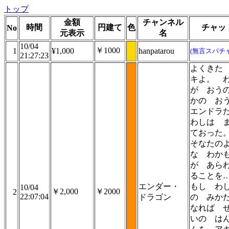
トップ
金額
チャンネル
時間
円建て
色
チャッ
No
元表示
名
10/04
￥1000
1
¥1,000
hanpatarou
(無言スパチャ
21:27:23
よくきた
キよ。 
が おう
かの 
エンドラ
わしは 
ておっ
そなたの
な わか
が あら
ることを
エンダー・
もし わ
10/04
￥2,000
￥2000
2
22:07:04
ドラゴン
の みか
なれば 
いの は