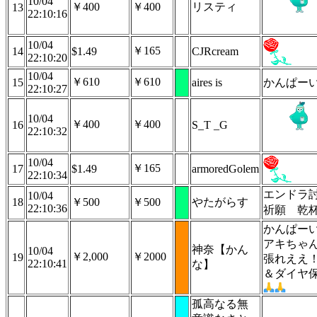
10/04
￥400
￥400
リスティ
13
22:10:16
10/04
￥165
14
$1.49
CJRcream
22:10:20
10/04
￥610
￥610
15
aires is
かんぱー
22:10:27
10/04
￥400
￥400
16
S_T _G
22:10:32
10/04
￥165
17
$1.49
armoredGolem
22:10:34
エンドラ
10/04
18
￥500
￥500
やたがらす
22:10:36
祈願 乾
かんぱー
アキちゃ
神奈【かん
10/04
￥2,000
￥2000
19
張れええ
22:10:41
な】
＆ダイヤ
孤高なる無