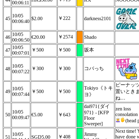
00:06:11
10/05
￥222
45
$2.00
darkness2101
00:06:40
10/05
￥2574
46
€20.00
Shado
00:06:50
10/05
￥500
￥500
坂本
47
00:07:01
10/05
￥300
￥300
コバっち
48
00:07:22
ピーナッ
Tokiyo《トキ
10/05
49
￥500
￥500
置いとき
00:07:44
ヨ》
ね…
dai971{ダイ
zen loss
10/05
971} - [KFP
consolation
50
€5.00
￥643
00:09:47
Floor
(head 
Sweeper]
Next time! 
10/05
Jimmy
￥408
have done w
51
SGD5.00