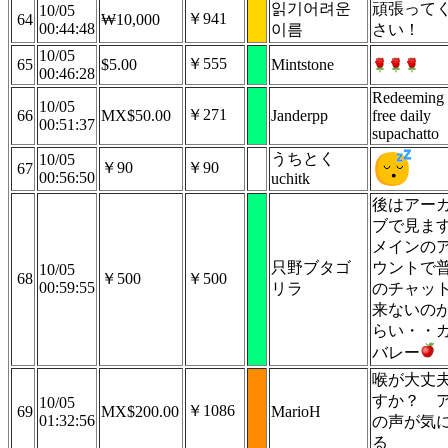
읽기어려운
頑張って
10/05
￥941
64
₩10,000
00:44:48
이름
さい！
10/05
￥555
65
$5.00
Mintstone
00:46:28
Redeeming
10/05
￥271
66
MX$50.00
Janderpp
free daily
00:51:37
supachatto
うちとく
10/05
￥90
￥90
67
00:56:50
uchitk
後はアー
ブで見ま
メインの
只野ブタゴ
ウントで
10/05
68
￥500
￥500
00:59:55
リラ
のチャッ
来ないの
らい・・
バレー
喉が大丈
すか？ 
10/05
￥1086
69
MX$200.00
MarioH
01:32:56
の声が気
る