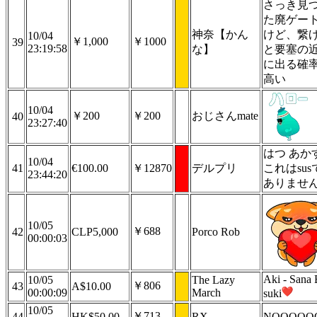
さっき見
た廃ゲー
神奈【かん
けど、繋
10/04
￥1,000
￥1000
39
23:19:58
な】
と要塞の
に出る確
高い
10/04
￥200
￥200
おじさんmate
40
23:27:40
はつ あか
10/04
41
€100.00
￥12870
デルプリ
これはsus
23:44:20
ありませ
10/05
￥688
42
CLP5,000
Porco Rob
00:00:03
Aki - Sana 
10/05
The Lazy
￥806
43
A$10.00
00:00:09
March
suki
10/05
￥713
44
HK$50.00
RX
NOOOOOO