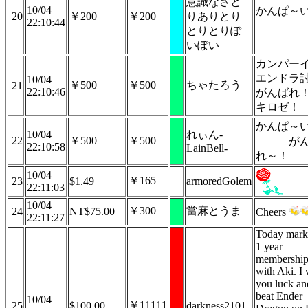
意識なさと
10/04
かんぱ～
20
￥200
￥200
りありとり
22:10:44
とりとりぽ
いぽい
カンパー
エンドラ
10/04
￥500
￥500
ちゃたろう
21
22:10:46
がんばれ
キロゼ！
かんぱ～
10/04
れぃん-
22
￥500
￥500
がん
22:10:58
LainBell-
れ～！
10/04
￥165
23
$1.49
armoredGolem
22:11:03
10/04
￥300
當麻とうま
24
NT$75.00
Cheers
22:11:27
Today mark
1 year
membershi
with Aki. I
you luck an
beat Ender
10/04
￥11111
25
$100.00
darkness2101