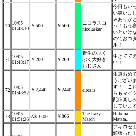
今日もい
い笑いま
ｗありが
10/05
ニコラスコ
70
￥500
￥500
う！もう
01:48:10
nicolaskar
いといけ
のでおつ
ル！
野生のぶく
生きてて
10/05
71
￥200
￥200
ぶく大好き
01:48:17
い！
おじさん
生還おめ
うござい
す！！こ
10/05
￥2,440
￥2440
72
aires is
01:48:52
らもマイ
配信楽し
していま
10/05
The Lazy
Hakuna
￥806
73
A$10.00
01:51:26
March
Matata...
アキロゼ
頑張った