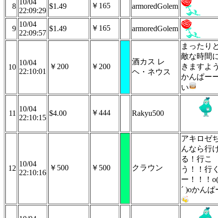
10/04
￥165
8
$1.49
armoredGolem
22:09:29
10/04
￥165
9
$1.49
armoredGolem
22:09:57
まったり
敵な時間
酒カス レ
10/04
￥200
￥200
きますよう
10
22:10:01
ヘ・ネウス
かんぱー
い
10/04
￥444
11
$4.00
Rakyu500
22:10:15
アキロゼ
んなら行
る！行こ
10/04
￥500
￥500
クラウン
12
う！！行
22:10:16
ー！！！o
´ )oかん