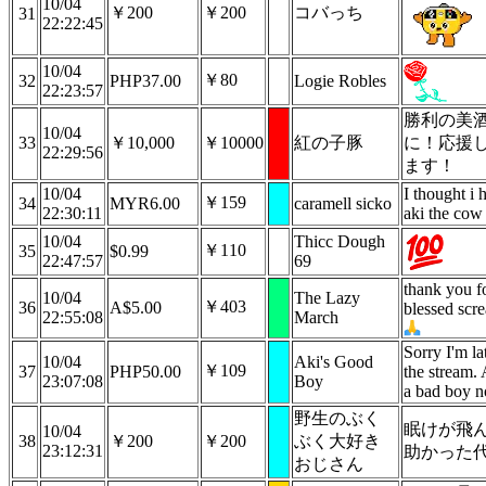
10/04
￥200
￥200
コバっち
31
22:22:45
10/04
￥80
32
PHP37.00
Logie Robles
22:23:57
勝利の美
10/04
33
￥10,000
￥10000
紅の子豚
に！応援
22:29:56
ます！
10/04
I thought i 
￥159
34
MYR6.00
caramell sicko
22:30:11
aki the cow
10/04
Thicc Dough
￥110
35
$0.99
22:47:57
69
thank you f
10/04
The Lazy
￥403
36
A$5.00
blessed scr
22:55:08
March
Sorry I'm la
10/04
Aki's Good
￥109
37
PHP50.00
the stream.
23:07:08
Boy
a bad boy 
野生のぶく
眠けが飛
10/04
38
￥200
￥200
ぶく大好き
23:12:31
助かった
おじさん