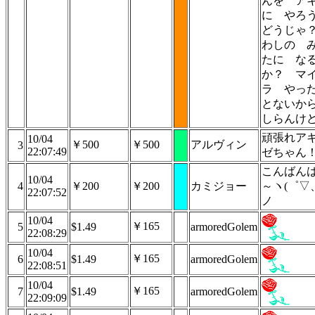
んを ア
に やろ
どうじ
わしの 
たに な
か？ マ
ラ やっ
とない
しらんけ
頑張れア
10/04
￥500
￥500
アルヴィン
3
22:07:49
ゼちゃん
こんばん
10/04
4
￥200
￥200
カミジョー
～ヽ(゜▽
22:07:52
ノ
10/04
￥165
5
$1.49
armoredGolem
22:08:29
10/04
￥165
6
$1.49
armoredGolem
22:08:51
10/04
￥165
7
$1.49
armoredGolem
22:09:09