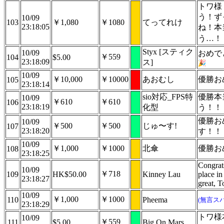
トワ様
う！ず
10/09
103
￥1,080
￥1080
てってれけ
23:18:05
ね！本
う…！
Styx [スティク
10/09
おめで
￥559
104
$5.00
23:18:09
ス]
10/09
￥10,000
￥10000
あおむし
優勝お
105
23:18:14
sio対応_FPS特
優勝本
10/09
￥610
￥610
106
23:18:19
化型
う！！
優勝お
10/09
￥500
￥500
じゅ〜す!
107
23:18:20
す！！
10/09
￥1,000
￥1000
北傘
優勝お
108
23:18:25
Congrats
10/09
￥718
109
HK$50.00
Kinney Lau
place i
23:18:27
great, 
10/09
￥1,000
￥1000
110
Pheema
(無言ス
23:18:29
トワ様
10/09
￥559
111
$5.00
Big On Mars