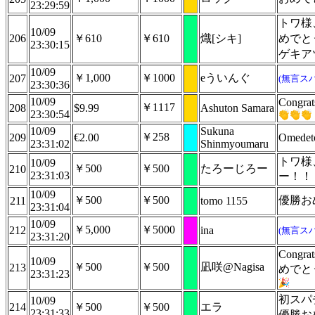
23:29:59
トワ様
10/09
206
￥610
￥610
熾[シキ]
めでと
23:30:15
ゲキア
10/09
￥1,000
￥1000
eういんぐ
207
(無言ス
23:30:36
10/09
Congrat
￥1117
208
$9.99
Ashuton Samara
23:30:54
10/09
Sukuna
￥258
209
€2.00
Omedet
23:31:02
Shinmyoumaru
トワ様
10/09
￥500
￥500
たろーじろー
210
23:31:03
ー！！
10/09
￥500
￥500
優勝お
211
tomo 1155
23:31:04
10/09
￥5,000
￥5000
212
ina
(無言ス
23:31:20
Cong
10/09
￥500
￥500
凪咲@Nagisa
213
めでと
23:31:23
初スパ
10/09
214
￥500
￥500
エラ
23:31:33
優勝お