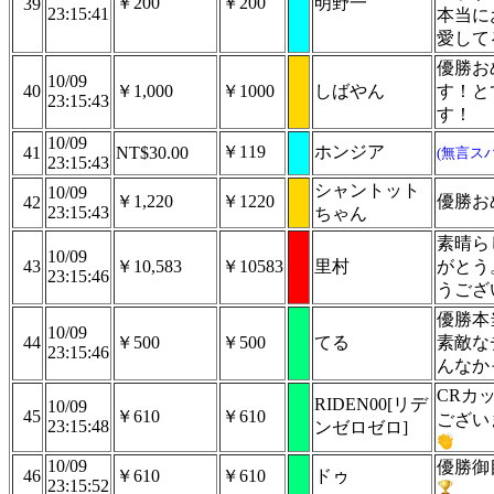
￥200
￥200
明野一
39
23:15:41
本当に
愛して
優勝お
10/09
40
￥1,000
￥1000
しばやん
す！と
23:15:43
す！
10/09
￥119
ホンジア
41
NT$30.00
(無言ス
23:15:43
シャントット
10/09
￥1,220
￥1220
優勝お
42
23:15:43
ちゃん
素晴ら
10/09
43
￥10,583
￥10583
里村
がとう
23:15:46
うござ
優勝本
10/09
44
￥500
￥500
てる
素敵な
23:15:46
んなか
CRカ
RIDEN00[リデ
10/09
45
￥610
￥610
ござい
23:15:48
ンゼロゼロ]
10/09
優勝御
46
￥610
￥610
ドゥ
23:15:52