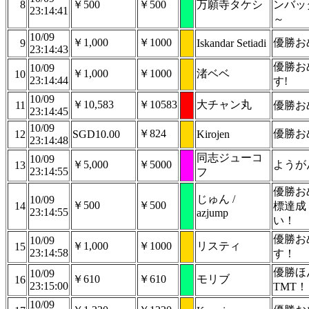
8
￥500
￥500
万願寺タケシ
ンバッ
23:14:41
～
10/09
￥1,000
￥1000
優勝お
9
Iskandar Setiadi
23:14:43
優勝お
10/09
￥1,000
￥1000
渚ベベ
10
23:14:44
す!
10/09
￥10,583
￥10583
大チャン丸
11
優勝お
23:14:45
10/09
￥824
優勝お
12
SGD10.00
Kirojen
23:14:48
同志ジューコ
10/09
￥5,000
￥5000
ようが
13
23:14:55
フ
優勝お
じゅん /
10/09
￥500
￥500
14
標達成
23:14:55
azjump
い！
優勝お
10/09
￥1,000
￥1000
リスティ
15
23:14:58
す！
優勝ほ
10/09
￥610
￥610
モリブ
16
23:15:00
TMT！
10/09