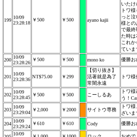
いたけ
トワ様
っと泣
10/09
￥500
￥500
199
ayano kajii
23:28:18
様との
で最終
た時は
これか
ていま
10/09
￥500
￥500
優勝お
200
mono ko
23:28:26
【切り抜き】
10/09
201
NT$75.00
￥299
活著就是為了
トワ様
23:28:36
常闇永遠
トワ様
10/09
202
￥500
￥500
こーしるあ
23:28:45
う！Can
トワ様
10/09
203
￥2,000
￥2000
サイトウ専務
23:29:04
ざいま
10/09
￥610
￥610
優勝お
204
Cody
23:29:24
10/09
￥1,000
￥1000
ロック
おめで
205