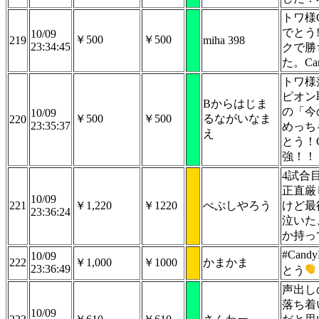
トワ様
でとう
10/09
￥500
￥500
219
miha 398
23:34:45
クで勝
た。Can
トワ様
ピオン
Bからはじま
の「今
10/09
￥500
￥500
るながいなま
220
23:35:37
めっち
え
とう！C
強！！
4試合
正直厳
10/09
221
￥1,220
￥1220
ぺぷしやろう
けど最
23:36:24
泣いた
か持っ
#Can
10/09
222
￥1,000
￥1000
かまかま
23:36:49
とう
声出し
落ち着
10/09