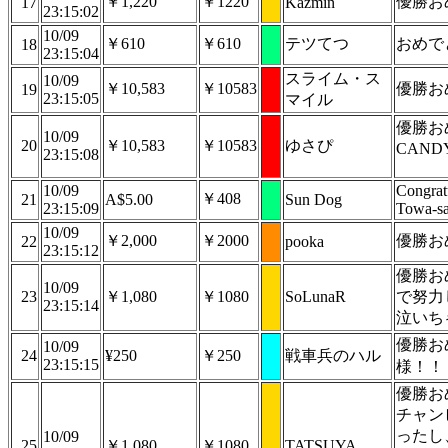
￥1,220
￥1220
優勝お
17
Kazmin
23:15:02
10/09
￥610
￥610
テツてつ
おめで
18
23:15:04
スライム・ス
10/09
￥10,583
￥10583
優勝お
19
23:15:05
マイル
優勝お
10/09
20
￥10,583
￥10583
ゆさぴ
CAN
23:15:08
10/09
Congrat
￥408
21
A$5.00
Sun Dog
23:15:09
Towa-sa
10/09
￥2,000
￥2000
優勝お
22
pooka
23:15:12
優勝お
10/09
23
￥1,080
￥1080
SoLunaR
で努力
23:15:14
泣いち
優勝お
10/09
24
¥250
￥250
戦車兵のハル
23:15:15
様！！
優勝お
チャン
ったし
10/09
25
￥1,080
￥1080
TATSUYA