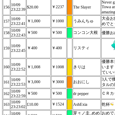
Never g
10/09
￥2237
Towa an
156
$20.00
The Slayer
23:22:39
amazing
大会お
10/09
￥1,000
￥1000
うみんちゅ
157
23:22:41
めでと
10/09
￥500
￥500
コンコン大根
158
優勝お
23:22:43
10/09
￥400
￥400
リスティ
159
23:22:45
優勝本
10/09
160
￥1,008
￥1008
きりは
います！
23:22:52
ていい
3人で
10/09
￥3,000
￥3000
おおにし
161
23:22:53
タルの
10/09
￥500
￥500
ＣＲカ
162
dr pepper
23:22:59
10/09
￥1524
163
£10.00
AshExia
乾杯
23:23:02
芽々ノ圭_めめ
おめで
10/09