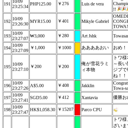
10/09
￥276
Champi
191
PHP125.00
Luis de vera
23:25:34
!!
OMED
10/09
￥401
192
MYR15.00
Mikyle Gabriel
CONG
23:26:30
TOWA!
10/09
￥280
193
₩3,000
Art Jshk
Towasa
23:27:07
10/09
￥1,000
￥1000
ああああおい
おめ！
194
23:27:09
トワ様
俺が雪花ラミ
～長い
10/09
￥200
￥200
195
23:27:10
ィ本物
ジブで
ね！！
10/09
Congrat
￥408
196
A$5.00
Jakklin
23:27:26
Towa-s
10/09
￥412
優勝お
197
SGD5.00
Xantavia
23:27:41
10/09
￥15207
198
HK$1,058.30
Parco CPU
23:27:47
トワ様
ざいま