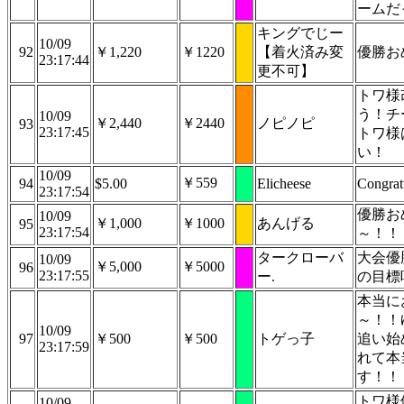
ームだ
キングでじー
10/09
92
￥1,220
￥1220
【着火済み変
優勝お
23:17:44
更不可】
トワ様
う！チ
10/09
￥2,440
￥2440
ノピノピ
93
23:17:45
トワ様
い！
10/09
￥559
94
$5.00
Elicheese
Congrat
23:17:54
優勝お
10/09
￥1,000
￥1000
あんげる
95
23:17:54
～！！
タークローバ
大会優
10/09
￥5,000
￥5000
96
23:17:55
ー.
の目標
本当に
～！！
10/09
97
￥500
￥500
トゲっ子
追い始
23:17:59
れて本
す！！
トワ様
10/09