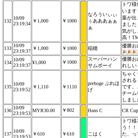
トワ様
います
なろういぃぃ
葉が出
10/09
132
￥1,000
￥1000
ぅあああぁぁ
23:19:34
ました
ぁ
気がし
高！T
10/09
優勝お
133
￥1,000
￥1000
稲穂
23:19:37
スーパーハン
優勝お
10/09
￥1000
134
¥1,000
23:19:37
サムボーイ
れしい
ちゃく
される
prehoge ぷれほ
10/09
135
￥1,110
￥1110
です。
23:19:52
げ
チーム
しまし
10/09
￥802
136
MYR30.00
Hans C
CR Cup 
23:19:53
トワ様
う！！
10/09
137
￥610
￥610
こはく
た、っ
23:19:53