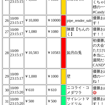
23:15:15
くちゃ
標の一
#Cand
優勝お
10/09
￥10,000
￥10000
26
pipe_render_sub
23:15:17
す！
陳臆【ちんの
優勝お
10/09
￥1,080
￥1080
27
23:15:17
く】
す！！
初優勝
の大会
ただけ
10/09
￥10,583
￥10583
如月白兎
28
23:15:17
本当に
週間だ
CAND
優勝お
10/09
29
￥1,000
￥1000
壁
標の一
23:15:17
ね！
ニコライ・コ
10/09
優勝お
￥610
￥610
30
23:15:20
メダワラ
サイレントマ
優勝お
10/09
￥500
￥500
31
23:15:20
ンドリル
す！！