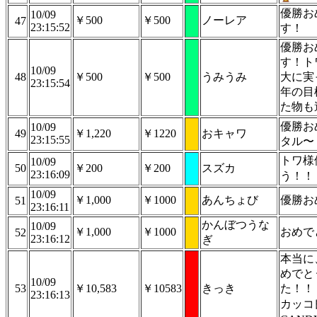
優勝お
10/09
￥500
￥500
ノーレア
47
23:15:52
す！
優勝お
す！ト
10/09
48
￥500
￥500
うみうみ
大に実
23:15:54
年の目
た物も
優勝お
10/09
49
￥1,220
￥1220
おキャワ
23:15:55
タル〜
トワ様
10/09
50
￥200
￥200
スズカ
23:16:09
う！！
10/09
￥1,000
￥1000
あんちょび
優勝お
51
23:16:11
かんぼつうな
10/09
￥1,000
￥1000
おめで
52
23:16:12
ぎ
本当に
めでと
10/09
53
￥10,583
￥10583
きっき
た！！
23:16:13
カッコ