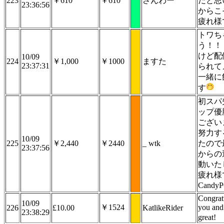
223
￥610
￥610
さんわー
だと思
23:36:56
からこ
疲れ様
トワち
う！！
けど配
10/09
224
￥1,000
￥1000
ますた
23:37:31
られて
一緒に
す
初スパ
ップ優
ござい
努力す
10/09
225
￥2,440
￥2440
_ wtk
たので
23:37:56
からの
動いた
疲れ様
Cand
Congrat
10/09
￥1524
you and
226
£10.00
KatlikeRider
23:38:29
great!