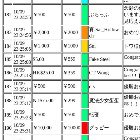
念願の
10/09
182
￥500
￥500
ぶらっふ
います
23:24:55
見応え
10/09
賽.Sai_Hollow
183
￥2,000
￥2000
おめで
23:24:56
ch
10/09
￥1,000
￥1000
184
Sui
トワ様
23:25:05
10/09
Congrat
￥559
185
$5.00
Fake Steel
23:25:08
Congratu
10/09
186
HK$25.00
￥359
CT Wong
23:25:13
best
10/09
￥500
￥500
187
d s
優勝お
23:25:14
優勝お
10/09
188
NT$75.00
￥299
魔法少女蛋蛋
23:25:17
杯！！
10/09
￥500
￥500
転寝
189
おめで
23:25:23
10/09
￥10,000
￥10000
グッピー
優勝お
190
23:25:31
Congrat