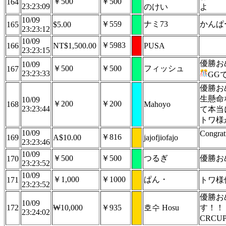
￥500
￥500
164
23:23:09
のけい
よ
10/09
￥559
ナミ73
かんぱ
165
$5.00
23:23:12
10/09
￥5983
166
NT$1,500.00
PUSA
23:23:15
優勝お
10/09
￥500
￥500
フィッシュ
167
23:23:33
GG
優勝お
生懸命
10/09
￥200
￥200
168
Mahoyo
23:23:44
て本当
トワ様
10/09
Congrat
￥816
169
A$10.00
jajofjiofajo
23:23:46
10/09
￥500
￥500
つるぎ
優勝お
170
23:23:52
10/09
￥1,000
￥1000
ぱん・
171
トワ様
23:23:52
優勝お
10/09
172
₩10,000
￥935
호수 Hosu
す！！
23:24:02
CRC