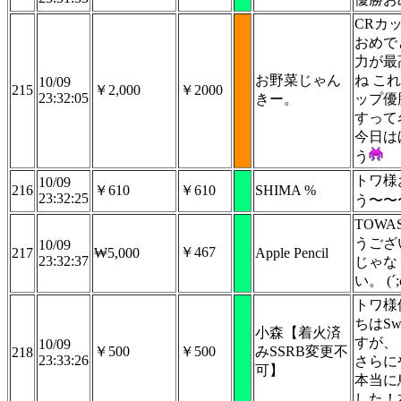
CRカ
おめで
力が最
お野菜じゃん
ね こ
10/09
215
￥2,000
￥2000
23:32:05
きー。
ップ優
すって
今日は
う
トワ様
10/09
216
￥610
￥610
SHIMA %
23:32:25
う〜〜
TOW
うござ
10/09
￥467
217
₩5,000
Apple Pencil
23:32:37
じゃな
い。 (´;
トワ様
ちはSw
小森【着火済
すが、
10/09
￥500
￥500
みSSRB変更不
218
23:33:26
さらに
可】
本当に
した！