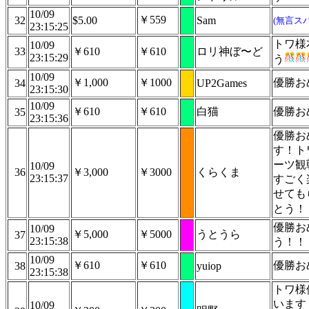
10/09
￥559
32
$5.00
Sam
(無言ス
23:15:25
トワ様
10/09
33
￥610
￥610
ロリ神ぼ〜ど
23:15:29
う
10/09
￥1,000
￥1000
優勝お
34
UP2Games
23:15:30
10/09
￥610
￥610
白猫
優勝お
35
23:15:36
優勝お
す！ト
ーツ観
10/09
36
￥3,000
￥3000
くらくま
23:15:37
すごく
せても
とう！
優勝お
10/09
￥5,000
￥5000
うとうら
37
23:15:38
う！！
10/09
￥610
￥610
優勝お
38
yuiop
23:15:38
トワ様
います！(
10/09