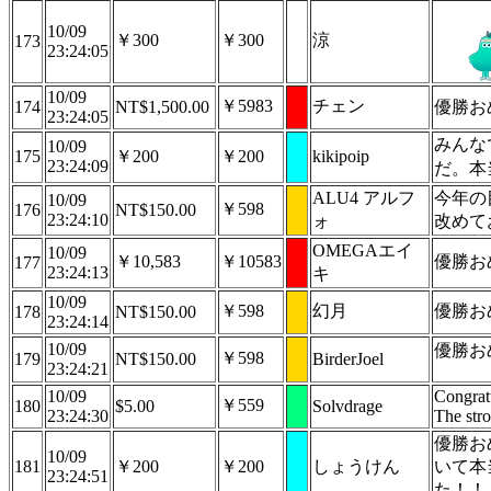
10/09
￥300
￥300
涼
173
23:24:05
10/09
￥5983
チェン
174
NT$1,500.00
優勝お
23:24:05
みんな
10/09
175
￥200
￥200
kikipoip
23:24:09
だ。本
ALU4 アルフ
今年の
10/09
￥598
176
NT$150.00
23:24:10
ォ
改めて
OMEGAエイ
10/09
￥10,583
￥10583
優勝お
177
23:24:13
キ
10/09
￥598
幻月
優勝おめ
178
NT$150.00
23:24:14
10/09
優勝お
￥598
179
NT$150.00
BirderJoel
23:24:21
10/09
Congrat
￥559
180
$5.00
Solvdrage
23:24:30
The stro
優勝お
10/09
181
￥200
￥200
しょうけん
いて本
23:24:51
た！！