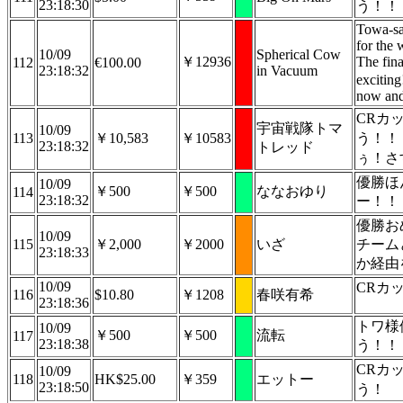
23:18:30
う！！
Towa-sa
for the
10/09
Spherical Cow
￥12936
The fin
112
€100.00
23:18:32
in Vacuum
excitin
now and
CRカ
宇宙戦隊トマ
10/09
113
￥10,583
￥10583
う！！
23:18:32
トレッド
ぅ！さ
優勝ほ
10/09
￥500
￥500
ななおゆり
114
23:18:32
ー！！
優勝お
10/09
115
￥2,000
￥2000
いざ
チーム
23:18:33
か経由
10/09
CRカ
116
$10.80
￥1208
春咲有希
23:18:36
トワ様
10/09
￥500
￥500
流転
117
23:18:38
う！！
CRカ
10/09
118
HK$25.00
￥359
エットー
23:18:50
う！