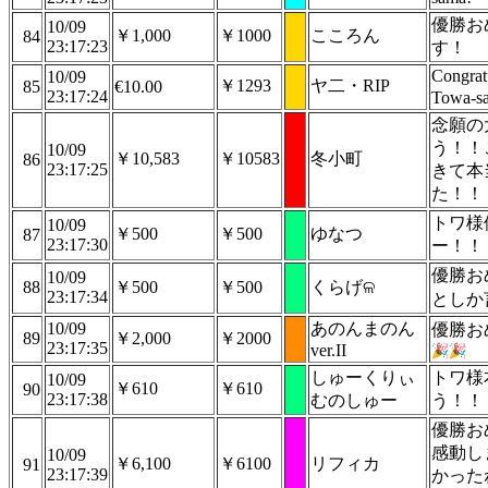
優勝お
10/09
￥1,000
￥1000
こころん
84
23:17:23
す！
Congratu
10/09
￥1293
ヤ二・RIP
85
€10.00
23:17:24
Towa-s
念願の
う！！
10/09
￥10,583
￥10583
冬小町
86
23:17:25
きて本
た！！
トワ様
10/09
￥500
￥500
ゆなつ
87
23:17:30
ー！！
優勝お
10/09
88
￥500
￥500
くらげଳ
23:17:34
としか
10/09
あのんまのん
優勝お
89
￥2,000
￥2000
23:17:35
ver.II
しゅーくりぃ
トワ様
10/09
￥610
￥610
90
23:17:38
むのしゅー
う！！
優勝お
感動し
10/09
￥6,100
￥6100
リフィカ
91
23:17:39
かった