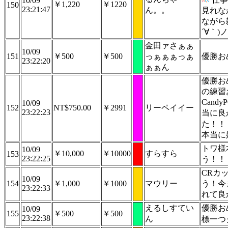
10/09
￥1,220
￥1220
150
23:21:47
ん。。
見れな
ながら
´∀｀)ノ
金田ァさぁぁ
10/09
151
￥500
￥500
っぁぁぁっぁ
優勝お
23:22:20
ぁぁん
優勝お
の練習
Cand
10/09
152
NT$750.00
￥2991
リーペイイー
23:22:23
当に良
た！！
本当に
トワ様
10/09
￥10,000
￥10000
すらすら
153
23:22:25
う！！
CRカ
10/09
154
￥1,000
￥1000
マウリー
う！今
23:22:33
れて良
えるしすてい
優勝お
10/09
155
￥500
￥500
23:22:38
ん
標一つ