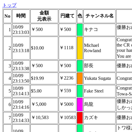
トップ
金額
時間
円建て
色
チャンネル名
No
元表示
10/09
優勝お
￥500
￥500
キナコ
1
23:13:03
Congrat
the CR 
10/09
Michael
￥1118
2
$10.00
your ha
23:13:18
Rowland
You are 
10/09
￥500
￥500
部長
優勝お
3
23:13:38
10/09
￥2236
4
$19.99
Yukata Sugata
Congrat
23:13:50
Congrat
10/09
￥559
5
$5.00
Fake Steel
23:14:13
Towa-S
優勝お
10/09
￥5,000
￥5000
烏龍
6
23:14:16
しかっ
10/09
￥10,583
￥10583
カズキ
優勝お
7
23:14:33
トワ様
10/09