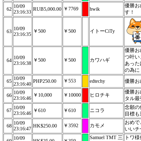
優勝お
10/09
￥7769
62
RUB5,000.00
hwik
23:16:33
す！
10/09
￥500
￥500
イトーCiTy
63
23:16:35
優勝お
つ叶い
10/09
￥500
￥500
カワハギ
64
23:16:38
あった
の為に
10/09
￥553
65
PHP250.00
edtechy
優勝お
23:16:40
優勝お
10/09
￥10,000
￥10000
ヒロチキ
66
23:16:46
タル最
念願の
10/09
67
￥610
￥610
ニコラ
23:16:46
目標も
おめで
10/09
￥3592
カモメ
68
HK$250.00
23:16:47
いいチ
Samuel TMT 三
トワ様
10/09
69
HK$25.00
￥359