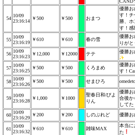
CAND
優勝お
す！チ
10/09
54
￥500
￥500
おまつ
23:16:14
勝、ホ
す！感
優勝お
10/09
￥610
￥610
春の雪
55
23:16:19
りがと
10/09
優勝おめで
56
￥12,000
￥12000
テテ
23:16:23
優勝お
10/09
￥500
￥500
くろまめ
57
23:16:25
す！Ca
10/09
￥500
￥500
せまひろ
omede
58
23:16:26
優勝お
聖春日和/びよ
10/09
59
￥1,000
￥1000
合後か
23:16:28
りん
してた
10/09
￥200
￥200
しのぶれど
優勝お
60
23:16:29
本当に
10/09
￥610
￥610
雑味MAX
61
23:16:32
た