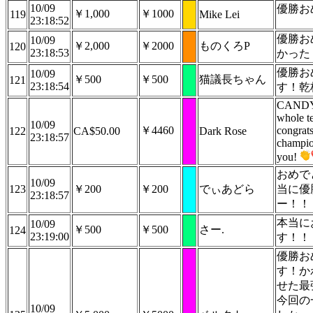
10/09
優勝お
￥1,000
￥1000
119
Mike Lei
23:18:52
優勝お
10/09
￥2,000
￥2000
ものくろP
120
23:18:53
かった
優勝お
10/09
￥500
￥500
猫議長ちゃん
121
23:18:54
す！乾
CANDY
whole te
10/09
￥4460
congrats
122
CA$50.00
Dark Rose
23:18:57
champio
you!
おめで
10/09
123
￥200
￥200
でぃあどら
当に優
23:18:57
ー！！
本当に
10/09
￥500
￥500
さー.
124
23:19:00
す！！
優勝お
す！か
せた最
今回の
10/09