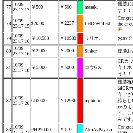
優勝お
10/09
77
￥500
￥500
masaki
23:17:13
す！！
Congrat
10/09
￥2237
78
$20.00
LetDownLad
the cr 
23:17:15
10/09
￥10,583
￥10583
リリオ。
おめで
79
23:17:16
10/09
￥2,000
￥2000
80
Sinker
優勝お
23:17:16
CRカ
10/09
￥5,000
￥5000
コウGX
う！ホ
81
23:17:18
う！！
優勝祝
回CR
うござ
10/09
82
€100.00
￥12936
rephirairis
誇らし
23:17:20
かのよ
す。こ
みです
10/09
Congrat
￥110
83
PHP50.00
AkoAyPayaso
23:17:23
sama!