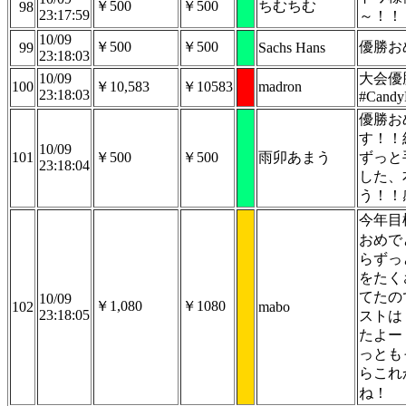
￥500
￥500
ちむちむ
98
23:17:59
～！！
10/09
￥500
￥500
優勝お
99
Sachs Hans
23:18:03
10/09
大会優
100
￥10,583
￥10583
madron
23:18:03
#Cand
優勝お
す！！
10/09
101
￥500
￥500
雨卯あまう
ずっと
23:18:04
した、
う！！
今年目
おめで
らずっ
をたく
てたの
10/09
￥1,080
￥1080
102
mabo
23:18:05
ストは
たよー
っとも
らこれ
ね！