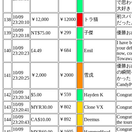
で思わ
大好き
初スパ
10/09
￥12,000
￥12000
トラ猫
138
23:20:10
だった
10/09
￥299
子傑
優勝お
139
NT$75.00
23:20:18
I have 
10/09
your deb
￥684
140
£4.49
Emil
23:20:23
now, co
Towaw
優勝お
の瞬間
10/09
￥2,000
￥2000
雪戌
141
23:20:25
かった
Cand
10/09
￥559
142
$5.00
Hayden K
Congrat
23:20:34
10/09
￥802
143
MYR30.00
Clone VX
Congratz
23:20:41
10/09
Congrat
￥892
144
CA$10.00
Deemus
23:20:43
the tou
10/09
Congrat
￥1605
145
MYR60.00
HammerHead