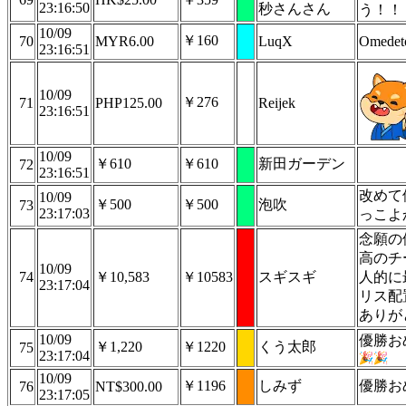
23:16:50
秒さんさん
う！！
10/09
￥160
70
MYR6.00
LuqX
Omedet
23:16:51
10/09
￥276
71
PHP125.00
Reijek
23:16:51
10/09
￥610
￥610
新田ガーデン
72
23:16:51
改めて
10/09
￥500
￥500
泡吹
73
23:17:03
っこよ
念願の
高のチ
10/09
74
￥10,583
￥10583
スギスギ
人的に
23:17:04
リス配
ありが
10/09
優勝お
￥1,220
￥1220
くう太郎
75
23:17:04
10/09
￥1196
しみず
優勝お
76
NT$300.00
23:17:05