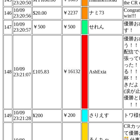
23:20:50
the CR 
10/09
Congrat
￥2237
ナミ73
146
$20.00
23:20:56
win!!!
優勝お
10/09
￥500
￥500
せれん
147
23:20:57
す！
優勝お
う！！
配信で
張って
った！
10/09
￥16132
る！！
148
£105.83
AshExia
23:21:07
杯！！
きだよ
(涙が
優勝と
！！
10/09
￥200
さりえす
トワ様
149
¥200
23:21:28
CRカ
て優勝
るんちゃ
仕事