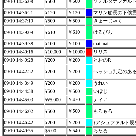
￥500
クォルタナフガル
09/10 14:36:08
¥500
09/10 14:36:21
¥120
￥120
マリン船長の下僕
09/10 14:37:19
¥500
￥500
きょーじゃく
￥610
けるびむ
09/10 14:39:09
¥610
09/10 14:39:38
¥100
￥100
mai mai
09/10 14:40:16
¥10,000
￥10000
リリス
09/10 14:40:28
¥200
￥200
とおのR
09/10 14:42:52
¥200
￥200
ヘッショ判定のあ
09/10 14:43:49
¥200
￥200
うれい
09/10 14:44:38
¥500
￥500
いぼじ
￥470
ティア
09/10 14:45:03
₩5,000
￥500
もろもろ
09/10 14:46:02
¥500
09/10 14:46:42
¥200
￥200
†アシュファルト硬
09/10 14:49:55
$5.00
￥549
ろたる