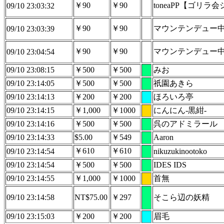
￥90
￥90
toneaPP【ゴリラ
09/10 23:03:32
￥90
￥90
マウンテンデュー中毒( 
09/10 23:03:39
￥90
￥90
マウンテンデュー中毒( 
09/10 23:04:54
09/10 23:08:15
￥500
￥500
みお
09/10 23:14:05
￥500
￥500
祇園あきら
09/10 23:14:13
￥200
￥200
ほろいろ亭
09/10 23:14:15
￥1,000
￥1000
にんにん‐黒紺‐
09/10 23:14:16
￥500
￥500
呉のアドミラール
09/10 23:14:33
$5.00
￥549
Aaron
￥610
￥610
09/10 23:14:54
nikuzukinootoko
09/10 23:14:54
￥500
￥500
IDES IDS
09/10 23:14:55
￥1,000
￥1000
首無
09/10 23:14:58
NT$75.00
￥297
そこら辺の妖精
09/10 23:15:03
￥200
￥200
眉毛