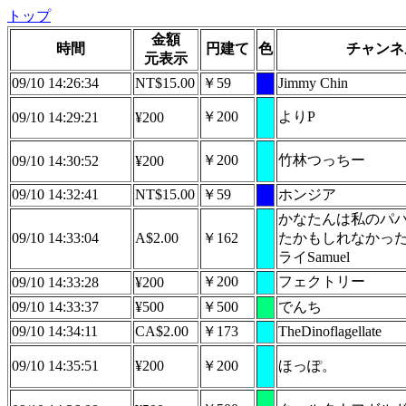
トップ
金額
時間
円建て
色
チャンネ
元表示
09/10 14:26:34
NT$15.00
￥59
Jimmy Chin
￥200
よりP
09/10 14:29:21
¥200
￥200
竹林つっちー
09/10 14:30:52
¥200
09/10 14:32:41
NT$15.00
￥59
ホンジア
かなたんは私のパ
09/10 14:33:04
A$2.00
￥162
たかもしれなかっ
ライSamuel
￥200
フェクトリー
09/10 14:33:28
¥200
09/10 14:33:37
¥500
￥500
でんち
09/10 14:34:11
CA$2.00
￥173
TheDinoflagellate
09/10 14:35:51
¥200
￥200
ほっぽ。