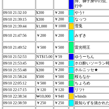
掃、獅子身中の虫
行中
09/10 21:32:10
¥200
￥200
やう†
￥200
なっつ
09/10 21:39:15
¥200
￥1000
雪兎
09/10 21:39:44
¥1,000
09/10 21:47:56
￥200
￥200
みずき
09/10 21:49:52
￥500
￥500
雷光明王
09/10 21:52:53
NT$15.00
￥59
ゆうーちん
09/10 21:53:45
¥200
￥200
ホロ酔いソーラン
￥200
ホルニッセ★
09/10 21:55:48
¥200
09/10 21:58:24
¥500
￥500
桜もなか
09/10 22:05:12
￥500
￥500
ちょろめ
09/10 22:17:15
￥120
￥120
リツ†
09/10 22:38:34
₩10,000
￥940
whindn
09/10 22:38:59
￥250
￥250
親知らずを抜かれ