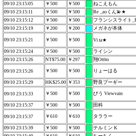
09/10 23:15:05
￥500
￥500
ねこえもん
09/10 23:15:11
￥500
￥500
Re _aoくん💫★
09/10 23:15:12
￥500
￥500
フランシスライト_Fran
09/10 23:15:19
￥200
￥200
メガネが本体
09/10 23:15:21
￥500
￥500
Vi ta★
09/10 23:15:24
￥500
￥500
ライシン
09/10 23:15:26
NT$75.00
￥297
翔Otōto
￥500
￥500
りょーはる
09/10 23:15:26
09/10 23:15:29
HK$25.00
￥353
野良プーギー
￥500
￥500
びう Viewvain
09/10 23:15:33
09/10 23:15:37
￥500
￥500
田科
￥610
￥610
タララー
09/10 23:15:37
09/10 23:15:39
￥500
￥500
テルミン K
09/10 23:15:40
￥610
￥610
ちーちく