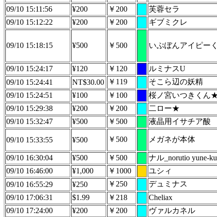
09/10 15:11:56
¥200
￥200
芙蓉セラ
09/10 15:12:22
¥200
￥200
ギブミクレ
09/10 15:18:15
¥500
￥500
いぷぼんアイピー
09/10 15:24:17
¥120
￥120
ルミナスU
￥119
そこら辺の妖精
09/10 15:24:41
NT$30.00
09/10 15:24:51
¥100
￥100
桜ノ宮いつきくん
09/10 15:29:38
¥200
￥200
二ロー★
09/10 15:32:47
¥500
￥500
液晶用イサチア酸
￥500
メガネが本体
09/10 15:33:55
¥500
09/10 16:30:04
¥500
￥500
ナル_norutio yune-ku
09/10 16:46:00
¥1,000
￥1000
ユシィ
￥250
デュミナス
09/10 16:55:29
¥250
09/10 17:06:31
$1.99
￥218
Cheliax
09/10 17:24:00
¥200
￥200
ヴァルカネル