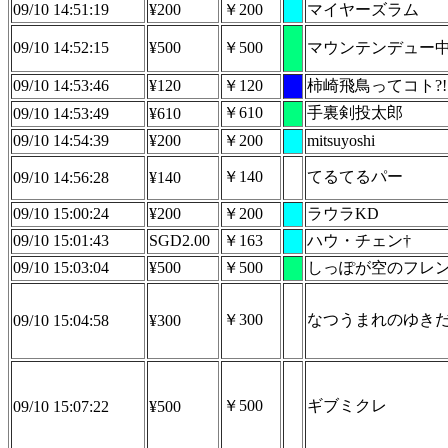
09/10 14:51:19
¥200
￥200
マイヤーズラム
09/10 14:52:15
¥500
￥500
マウンテンデュー中毒( 
09/10 14:53:46
¥120
￥120
柿崎飛鳥ってコト?!
￥610
手裏剣投太郎
09/10 14:53:49
¥610
09/10 14:54:39
¥200
￥200
mitsuyoshi
￥140
てるてるパー
09/10 14:56:28
¥140
09/10 15:00:24
¥200
￥200
ラウラKD
09/10 15:01:43
SGD2.00
￥163
ハウ・チェン†
09/10 15:03:04
¥500
￥500
しっぽが空のフレ
￥300
なつうまれのゆき
09/10 15:04:58
¥300
￥500
ギブミクレ
09/10 15:07:22
¥500