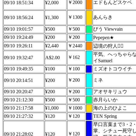
￥2000
エドもんどスケベ
09/10 18:51:34
¥2,000
￥1300
あんらき
09/10 18:56:24
¥1,300
09/10 19:01:57
¥500
￥500
びう Viewvain
09/10 19:24:49
¥200
￥200
Pepepen★
09/10 19:26:11
¥2,440
￥2440
辺境の狩人🏴‍☠️
平気、へっちゃら
￥162
09/10 19:32:47
A$2.00
イSamuel
09/10 19:49:35
¥100
￥100
ミズオトコウイチ
￥200
ミネ
09/10 20:14:51
¥200
09/10 20:20:47
¥200
￥200
アオサキリュウ
09/10 21:12:30
¥500
￥500
赤月らいか
09/10 21:17:58
¥1,000
￥1000
海の上のひよこ
09/10 21:27:32
¥120
￥120
TEN Spring
早口言葉まで3・2
掌、シチュー死守
￥120
09/10 21:28:02
¥120