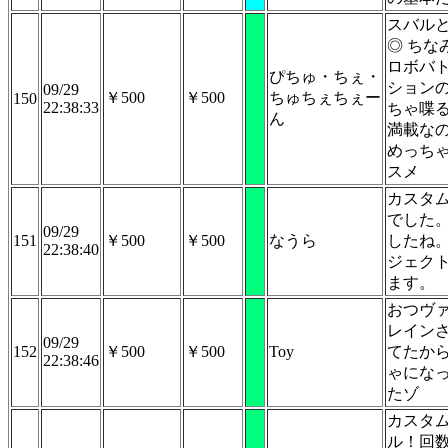
スバル
◎ ちな
ロボバ
ぴちゅ・ちぇ・
ション
09/29
￥500
￥500
ちゅちぇちぇー
150
22:38:33
ちゃ喋
ん
満載な
めっち
スメ
カスタ
でした
09/29
151
￥500
￥500
なうら
したね
22:38:40
ジェク
ます。
おつヴ
レイン
09/29
152
￥500
￥500
Toy
てたか
22:38:46
ゃにな
たゾ
カスタ
ル！回