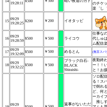
￥500
暗い夜道のカド
14
¥500
19:28:11
のチケ
楽゛し
09/29
￥200
イオタッピ
15
¥200
19:28:25
仕事な
09/29
16
¥500
￥500
ライコウ
代しゅば
19:28:59
ム配信
09/29
￥500
めるとん
17
¥500
(無言スパ
19:32:09
夜勤終
ブラック白石-
09/29
18
¥500
￥500
ー！！
BLACK
19:32:22
Shiraishi-
と！お
ソロ配
る！ス
で倒れ
ど、何
ーカイ
推し
返事がないただ
09/29
￥500
19
¥500
アムも