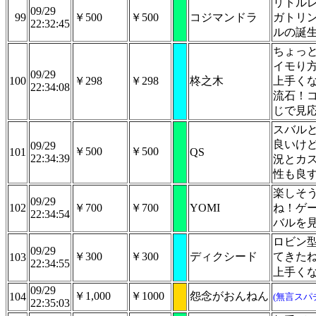
リトル
09/29
99
￥500
￥500
コジマンドラ
ガトリ
22:32:45
ルの誕
ちょっ
イモり
09/29
100
￥298
￥298
柊之木
上手く
22:34:08
流石！コ
じで見
スバル
良いけ
09/29
￥500
￥500
101
QS
22:34:39
況とカ
性も良
楽しそ
09/29
102
￥700
￥700
YOMI
ね！ゲ
22:34:54
バルを
ロビン
09/29
￥300
￥300
ディクシード
てきた
103
22:34:55
上手く
09/29
￥1,000
￥1000
怨念がおんねん
104
(無言スパ
22:35:03