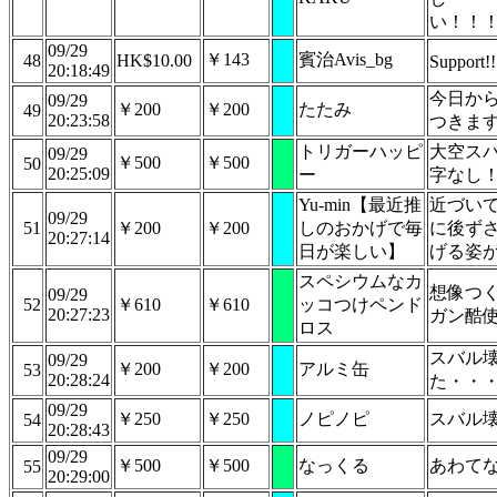
い！！
09/29
￥143
賓治Avis_bg
48
HK$10.00
Support!
20:18:49
今日か
09/29
￥200
￥200
たたみ
49
20:23:58
つきま
トリガーハッピ
大空ス
09/29
￥500
￥500
50
20:25:09
ー
字なし
Yu-min【最近推
近づい
09/29
51
￥200
￥200
しのおかげで毎
に後ず
20:27:14
日が楽しい】
げる姿
スペシウムなカ
想像つく
09/29
52
￥610
￥610
ッコつけペンド
20:27:23
ガン酷
ロス
スバル
09/29
￥200
￥200
アルミ缶
53
20:28:24
た・・
09/29
￥250
￥250
ノピノピ
スバル
54
20:28:43
09/29
￥500
￥500
なっくる
あわて
55
20:29:00