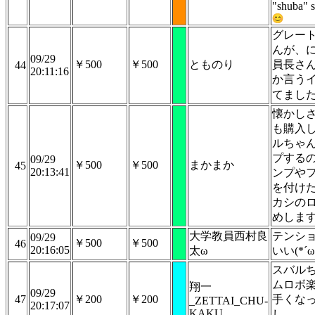
"shuba" s
グレー
んが、
09/29
￥500
￥500
とものり
員長さ
44
20:11:16
か言う
てまし
懐かし
も購入
ルちゃ
プする
09/29
￥500
￥500
まかまか
45
20:13:41
ンプや
を付け
カシの
めしま
大学教員西村良
テンシ
09/29
￥500
￥500
46
20:16:05
太ω
いい(*´ω
スバル
ムロボ
翔一
09/29
47
￥200
￥200
手くな
_ZETTAI_CHU-
20:17:07
KAKU
し