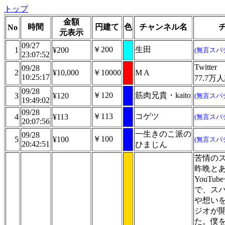
トップ
金額
時間
円建て
色
チャンネル名
No
元表示
09/27
￥200
生田
1
¥200
(無言スパ
23:07:52
Twitt
09/28
2
¥10,000
￥10000
M A
10:25:17
77.7万
09/28
￥120
筋肉兄貴・kaito
3
¥120
(無言スパ
19:49:02
09/28
￥113
コゲツ
4
¥113
(無言スパ
20:07:56
一生きのこ派の
09/28
￥100
5
¥100
(無言スパ
20:42:51
ひまじん
苦情の
昨晩と
YouTu
で、ス
や想い
ジオが
た。僕