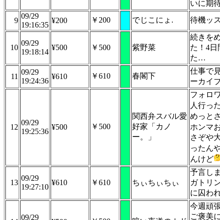
いに期
09/29
￥200
でじこにょ.
待機ッ
9
¥200
19:16:35
続きを
09/29
10
¥500
￥500
紫野菜
た！4日
19:18:14
た…
仕事で
09/29
￥610
春閣下
11
¥610
19:24:36
ーカイ
フォロワー
人行っ
関西弁スバル愛
めっと
09/29
￥500
好家「カノ
12
¥500
ホンマ
19:25:36
ー。」
さぞや
ったん
んけど
予言し
09/29
13
¥610
￥610
ちぃちぃちぃ
ガトリ
19:27:10
に囚わ
今週頑
ご褒美
09/29