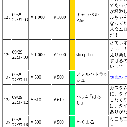
てあっ
が経過
09/29
キャラベル
125
￥1,000
￥1000
ルちゃ
22:37:03
P2nd
なって
スタム
だ！
さてぃす
ょい！！
09/29
126
￥1,000
￥1000
sheep Lec
えり楽
22:37:03
すばる
い”い”
メタルパトラッ
09/29
￥500
￥500
127
(無言スパ
22:37:11
シュ
カスタ
に、タ
ハラ4「はら
09/29
128
￥610
￥610
したく
22:37:12
し」
は、タ
ありが
今日も
09/29
￥500
￥500
かくまる
129
22:37:16
～