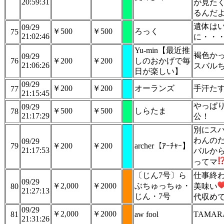
20:59:31
が見た
るんだ
遺体は
09/29
￥500
￥500
ろっく
75
21:02:46
に・・
Yu-min【最近推
褐色か
09/29
76
￥200
￥200
しのおかげで毎
21:06:26
スバル
日が楽しい】
09/29
￥200
￥200
オーランズ
手汗た
77
21:15:45
やっぱ
09/29
￥500
￥500
しらたま
78
21:17:29
公！
別にス
わんの
09/29
79
￥200
￥200
archer【ｱｰﾁｬｰ】
21:17:53
バルか
ってマ
〔じん7号〕ら
仕事終
09/29
￥2,000
￥2000
ぶちゅっちゅ・
80
美味い
21:27:13
じん・7号
代収め
09/29
￥2,000
￥2000
81
aw fool
TAMAR
21:31:26