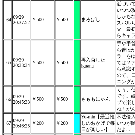
近づい
いつつ
しがち
09/29
￥500
￥500
まろばし
64
20:37:52
スバル
ｗ 最
らキャ
手や手
ら普段
ラーを
09/29
再入荷した
65
￥500
￥500
ては？
20:38:34
iguana
ら意識
ので、
ニング
くぅ、
です。
09/29
￥500
￥500
もももにゃん
66
20:45:33
ブで楽
ね！が
Yu-min【最近推
不法侵
09/29
67
￥200
￥200
しのおかげで毎
いつが
20:46:25
日が楽しい】
だよ...