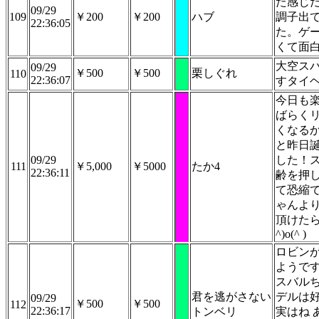
た感じ
09/29
109
￥200
￥200
ハブ
調子出
22:36:05
た。ゲ
くて面
大空ス
09/29
￥500
￥500
栗しぐれ
110
22:36:07
すタイ
今日も
ばらく
くなる
と昨日
09/29
した！
111
￥5,000
￥5000
たか4
22:36:11
齢を押
て恐縮
ゃんよ
頂けたら
^)o(^ )
ロビン
ようで
スバル
君を逃がさない
デルは
09/29
￥500
￥500
112
22:36:17
トンベリ
実はね 