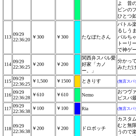
よ 昔
ビンの
ひとつ
バトル
るしう
09/29
113
￥300
￥300
たなぼたさん
バルち
22:36:20
トーリ
で神ゲ
関西弁スバル愛
分かっ
09/29
114
￥200
￥200
好家「カノ
22:36:25
みただ
ー。」
09/29
￥1,500
￥1500
ときりす
115
(無言スパ
22:36:25
おつヴ
09/29
￥610
￥610
116
Nemo
22:36:28
ビスバ
09/29
￥100
￥100
117
Ria
(無言スパ
22:36:38
カスタ
むと無
09/29
￥200
￥200
ドロボッチ
118
22:36:38
うので