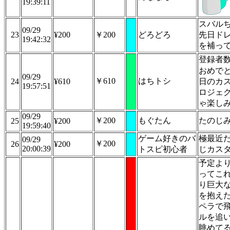
19:39:11
スバル
09/29
23
¥200
￥200
どろどろ
先日ド
19:42:32
を補っ
登録者数
おめで
09/29
￥610
はちトシ
24
¥610
日のカ
19:57:51
ロジェ
ゃ楽し
09/29
￥200
もぐたん
たのじ
25
¥200
19:59:40
ゲーム好きのバ
極最近
09/29
￥200
26
¥200
20:00:39
トスピ初心者
じカス
予定よ
ってこれ
り巨大
を抱え
ペラで
ルを追
眺めて