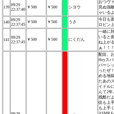
おつヴ
09/29
139
￥500
￥500
シヨウ
見ぬ強
22:37:40
ゃいる
今日も
09/29
￥500
￥500
うさ
140
22:37:45
ロビン
一緒に
いると
09/29
￥500
￥500
にくだん
141
22:37:45
ね上が
ぁ！！
配信、
Heyス
バーシ
ったぜ
める地
たあの
イドル
んて2年
残酷だ
信も上
も上手
ASMR
09/29