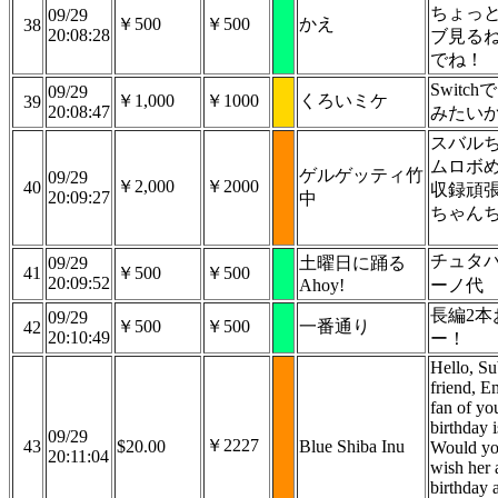
ちょっ
09/29
￥500
￥500
かえ
38
20:08:28
ブ見る
でね！
Switc
09/29
￥1,000
￥1000
くろいミケ
39
20:08:47
みたい
スバル
ムロボ
ゲルゲッティ竹
09/29
￥2,000
￥2000
40
収録頑
20:09:27
中
ちゃん
チュタ
09/29
土曜日に踊る
41
￥500
￥500
20:09:52
Ahoy!
ーノ代
長編2本
09/29
￥500
￥500
一番通り
42
20:10:49
ー！
Hello, S
friend, E
fan of yo
birthday 
09/29
￥2227
43
$20.00
Blue Shiba Inu
Would you
20:11:04
wish her 
birthday 