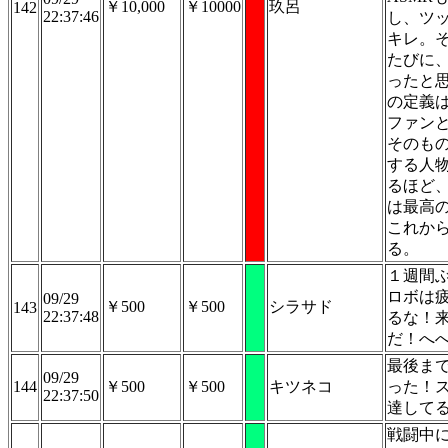
￥10,000
￥10000
玖呂
142
22:37:46
し、ツ
キレ。
たびに
ったと
の定義
ファン
そのも
する人
るほど
は最高
これか
る。
１週間
ロボは
09/29
￥500
￥500
シラサド
143
22:37:48
るな！
だ！へ
最後ま
09/29
144
￥500
￥500
キツネコ
った！
22:37:50
達して
戦闘中