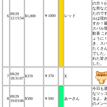
の方々
な所な
たので
09/29
￥1000
レッド
6
¥1,000
12:13:54
ルは現
すか！
スバル
歓喜 こ
ょうに
き、ス
たくさ
でした
れた皆
した。
09/29
￥370
7
¥370
X
18:31:07
今日も
なツッ
09/29
8
¥500
￥500
あーさん
るよ。
19:03:06
のメンヘ