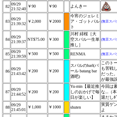
09/29
￥90
￥90
よんきー
82
21:32:40
今宵のジェレミ
09/29
83
￥2,000
￥2000
ア・ゴットバル
(無言スパ
21:39:32
ト
川村 緋桜［大
09/29
84
NT$75.00
￥300
空スバル一生単
(無言スパ
21:39:37
推し］
09/29
￥500
￥500
85
RENMA
(無言スパ
21:39:59
このト
スバルのbarl(バ
も苦戦
09/29
￥200
￥200
ール batang bar
86
21:43:42
だった
酒吧)
が最強
Yu-min【最近推
今回は
09/29
87
￥200
￥200
しのおかげで毎
な...
21:44:52
日が楽しい】
退だしﾎﾞ
実質ゲ
09/29
￥1,000
￥1000
88
shuten
21:45:01
よ
まさか