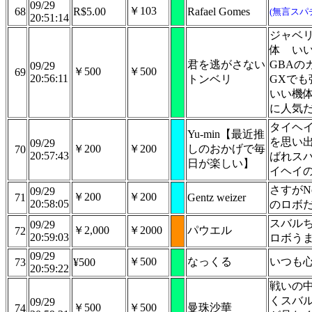
09/29
￥103
68
R$5.00
Rafael Gomes
(無言スパ
20:51:14
ジャベ
体 い
君を逃がさない
GBAの
09/29
￥500
￥500
69
20:56:11
トンベリ
GXでも
いい機
に人気
タイヘ
Yu-min【最近推
を思い
09/29
￥200
￥200
しのおかげで毎
70
20:57:43
ばれス
日が楽しい】
イヘイの
さすがN
09/29
￥200
￥200
71
Gentz weizer
20:58:05
のロボ
スバル
09/29
￥2,000
￥2000
パウエル
72
20:59:03
ロボう
09/29
￥500
なっくる
いつも
73
¥500
20:59:22
戦いの
くスバ
09/29
￥500
￥500
曼珠沙華
74