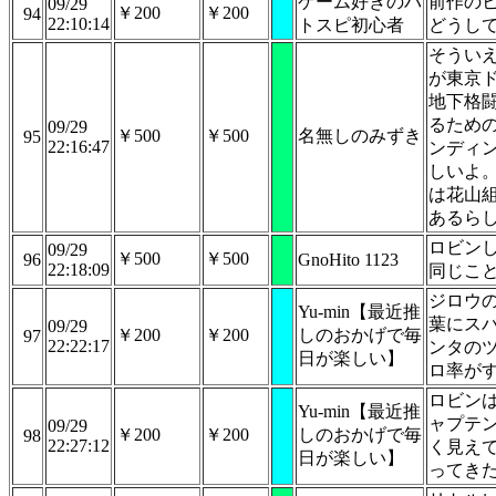
ゲーム好きのバ
前作の
09/29
￥200
￥200
94
22:10:14
トスピ初心者
どうし
そうい
が東京
地下格
るため
09/29
￥500
￥500
名無しのみずき
95
22:16:47
ンディ
しいよ
は花山
あるら
ロビン
09/29
￥500
￥500
96
GnoHito 1123
22:18:09
同じこ
ジロウ
Yu-min【最近推
葉にス
09/29
￥200
￥200
しのおかげで毎
97
22:22:17
ンタの
日が楽しい】
ロ率が
ロビン
Yu-min【最近推
ャプテ
09/29
￥200
￥200
しのおかげで毎
98
22:27:12
く見え
日が楽しい】
ってき