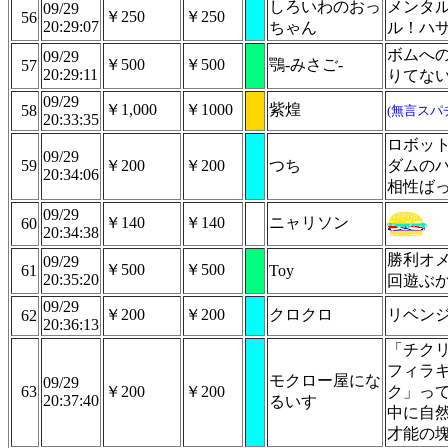
しろいわのおっ
メンタ
09/29
￥250
￥250
56
20:29:07
ちゃん
ル！ハ
ボムへ
09/29
￥500
￥500
鶚-みさご-
57
20:29:11
りてな
09/29
￥1,000
￥1000
紫煌
58
(無言スパ
20:33:35
ロボッ
09/29
59
￥200
￥200
つち
ダムのハ
20:34:06
相性ば
09/29
￥140
￥140
ニャリソン
60
20:34:38
勝利オ
09/29
￥500
￥500
61
Toy
20:35:20
回遊ぶ
09/29
￥200
￥200
クロクロ
リベン
62
20:36:13
「チク
フィラ
モクロー屋にな
09/29
63
￥200
￥200
ク」っ
20:37:40
るいすゞ
中に自
才能の