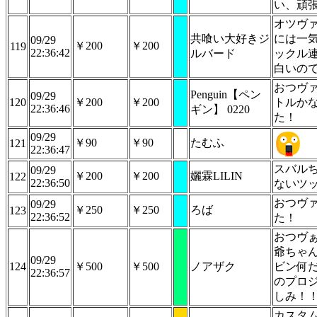
い、頑
オツヴ
共喰い大好きジ
には一
09/29
￥200
￥200
119
22:36:42
ルバード
ックル
白いの
おつヴ
Penguin【ペン
09/29
120
￥200
￥200
トルか
22:36:46
ギン】 0220
た！
09/29
￥90
￥90
たむふ
121
22:36:47
スバル
09/29
￥200
￥200
孋霖LILIN
122
22:36:50
ないツ
おつヴ
09/29
￥250
￥250
ろば
123
22:36:52
た！
おつヴ
爺ちゃ
09/29
124
￥500
￥500
ノアザク
ビン何
22:36:57
のプロ
しみ！
カスタ