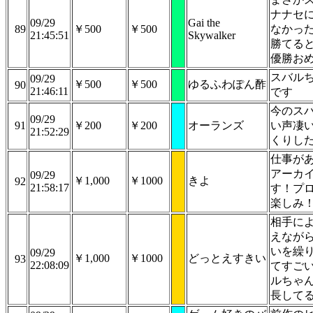
ナナセ
09/29
Gai the
89
￥500
￥500
なかっ
21:45:51
Skywalker
勝てる
優勝お
スバル
09/29
￥500
￥500
ゆるふわぽん酢
90
21:46:11
です
今のス
09/29
91
￥200
￥200
オーランズ
い声凄
21:52:29
くりし
仕事が
アーカ
09/29
￥1,000
￥1000
きよ
92
21:58:17
す！プ
楽しみ
相手に
えなが
いを繰
09/29
￥1,000
￥1000
どっとえすきい
93
22:08:09
てすご
ルちゃ
長して