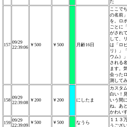
た
ここで
の名前
を。ロ
ごとに
がされ
して、
09/29
157
￥500
￥500
月齢16日
は「ロ
22:39:06
リ）」
ウム）
される
ます。
会った
測して
カスタ
白い！
09/29
158
￥200
￥200
にしたま
いう間
22:39:08
ね。あ
かわい
１１３
09/29
￥500
￥500
なうら
159
22:39:09
うござ