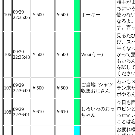
相手が
ちにい
09/29
105
￥500
￥500
ポーキー
使わな
22:35:06
なるよ
す。言
見るた
び、ス
手くな
09/29
106
￥500
￥500
Woo(うー)
かって
22:35:48
もいろ
を試し
くださ
わいも S
ご当地Tシャツ
09/29
107
￥500
￥500
ラン来
22:36:00
収集おじさん
ボやる
今日も
しろいわのおっ
ロビン
09/29
￥610
￥610
108
22:36:01
ちゃん
ったw 
ことは
お疲れ