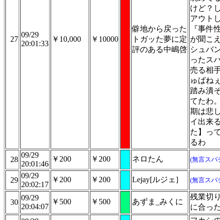
けど？
アウト
僻地から戻った
『事件
09/29
27
￥10,000
￥10000
トガッた夢に定
が聞こ
20:01:33
評のある中嶋啓
シュバ
ったス
売る相
ゅばねぇ
踏み潰
てたわ
期は悲
イ出来
た】っ
るわ
09/29
￥200
￥200
ネロたん
28
(無言スパ
20:01:46
09/29
￥200
￥200
Lejay[ルジェ]
29
(無言スパ
20:02:17
残業切
09/29
￥500
￥500
あずま_みくに
30
20:04:07
に合っ