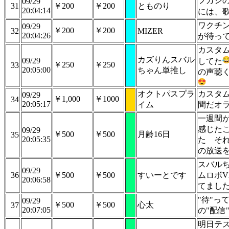
フカシ
09/29
31
￥200
￥200
とものり
20:04:14
には、
ワクチン
09/29
￥200
￥200
32
MIZER
20:04:26
が待っ
カスタ
カズりんスバル
09/29
してた
￥250
￥250
33
20:05:00
ちゃん単推し
の声聴
オクトパスプラ
カスタム
09/29
￥1,000
￥1000
34
20:05:17
イム
間だオ
一週間
感じた
09/29
￥500
￥500
月齢16日
35
20:05:35
た そ
の放送
スバル
09/29
36
￥500
￥500
すいーとです
ムロボV
20:06:58
てまし
"待"って
09/29
￥500
￥500
心太
37
20:07:05
の"配信"
明日テ