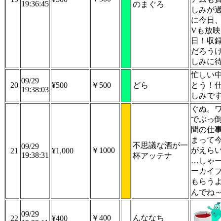
19:36:45
のまぐろ
しみが
に今日
Vも放
日！収
だろう
しみに
忙しい
09/29
20
¥500
￥500
どら
とう！
19:38:03
しみで
ぐぬ。
でぶっ
間の仕
まって
不思議な酒が一
09/29
￥1000
がえらいこ
21
¥1,000
19:38:31
杯アッテナ
…しゃ
ーカイ
もらう
んでね
09/29
￥400
んななち
22
¥400