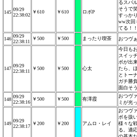
るスバ
そうで笑
09/29
￥610
￥610
ロボP
145
22:38:02
すっか
ww次回
てる！
09/29
￥500
￥500
まったり喫茶
146
おつヴ
22:38:11
今日も
スイッ
ボが出
09/29
147
￥500
￥500
心太
たら、
22:38:11
とトー
ガチ勝
面白そ
おつヴ
09/29
￥500
￥500
有澤霞
148
22:38:16
ミが光
おつヴ
ボを扱
09/29
149
￥200
￥200
アムロ・レイ
様々な
22:38:17
る。適
の基本