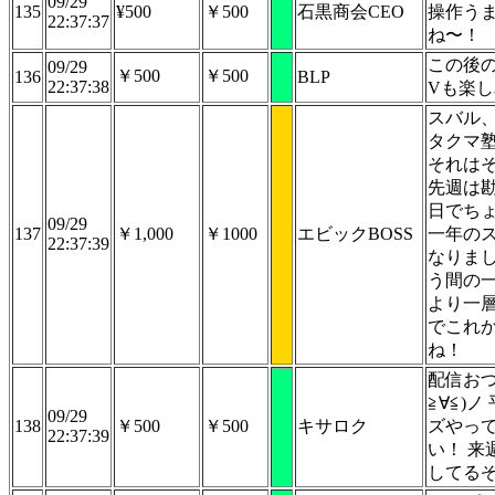
09/29
135
¥500
￥500
石黒商会CEO
操作う
22:37:37
ね〜！
この後
09/29
￥500
￥500
136
BLP
22:37:38
Vも楽
スバル
タクマ
それは
先週は
日でち
09/29
137
￥1,000
￥1000
エビックBOSS
一年の
22:37:39
なりま
う間の
より一
でこれ
ね！
配信おつ
≧∀≦)
09/29
138
￥500
￥500
キサロク
ズやっ
22:37:39
い！ 来
してる