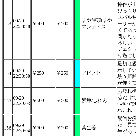
操作が
びっく
スバル
すや饅頭[すや
09/29
153
￥500
￥500
ーリー
22:38:48
マンティス]
くてあ
間がた
ろしい.
ジェク
り過ご
最初は
示して
09/29
￥250
￥250
ノピノピ
154
22:38:58
段々距
が怖く
お疲れ
るだけ
09/29
￥500
￥500
紫煉/しれん
155
22:39:03
switc
わこれ
配信お
た。見
09/29
￥500
￥500
葉生姜
156
22:39:04
半があ