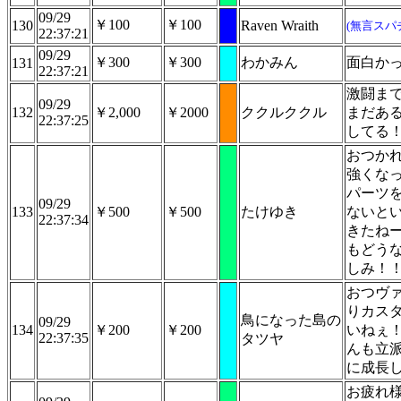
09/29
￥100
￥100
130
Raven Wraith
(無言スパ
22:37:21
09/29
￥300
￥300
わかみん
面白か
131
22:37:21
激闘ま
09/29
132
￥2,000
￥2000
ククルククル
まだあ
22:37:25
してる
おつか
強くな
パーツ
09/29
133
￥500
￥500
たけゆき
ないと
22:37:34
きたね
もどう
しみ！
おつヴ
りカス
鳥になった島の
09/29
134
￥200
￥200
いねぇ
22:37:35
タツヤ
んも立
に成長
お疲れ