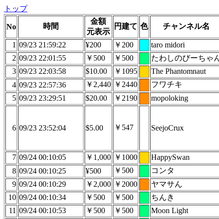
トップ
金額
時間
円建て
色
チャンネル名
No
元表示
1
09/23 21:59:22
¥200
￥200
taro midori
2
09/23 22:01:55
￥500
￥500
たわしのびーちゃ
3
09/23 22:03:58
$10.00
￥1095
The Phantomnaut
￥2,440
￥2440
フワチキ
4
09/23 22:57:36
5
09/23 23:29:51
$20.00
￥2190
mopoloking
￥547
6
09/23 23:52:04
$5.00
SeejoCrux
7
09/24 00:10:05
￥1,000
￥1000
HappySwan
￥500
コンタ
8
09/24 00:10:25
¥500
9
09/24 00:10:29
￥2,000
￥2000
ヤマサん
10
09/24 00:10:34
￥500
￥500
ちんき
11
09/24 00:10:53
￥500
￥500
Moon Light