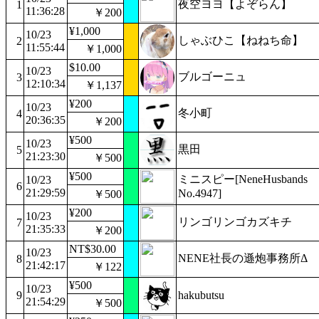
夜空ヨヨ【よぞらん】
1
11:36:28
￥200
¥1,000
10/23
しゃぶひこ【ねねち命】
2
11:55:44
￥1,000
$10.00
10/23
ブルゴーニュ
3
12:10:34
￥1,137
¥200
10/23
冬小町
4
20:36:35
￥200
¥500
10/23
黒田
5
21:23:30
￥500
¥500
ミニスピー[NeneHusbands
10/23
6
21:29:59
No.4947]
￥500
¥200
10/23
リンゴリンゴカズキチ
7
21:35:33
￥200
NT$30.00
10/23
NENE社長の遜炮事務所Δ
8
21:42:17
￥122
¥500
10/23
9
hakubutsu
21:54:29
￥500