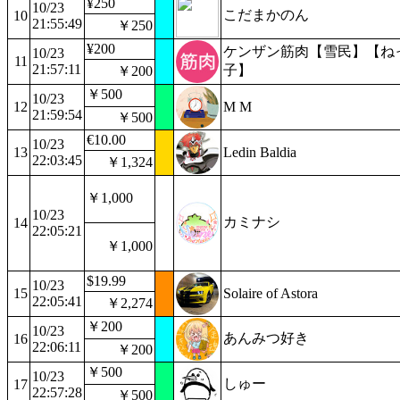
¥250
10/23
こだまかのん
10
21:55:49
￥250
¥200
ケンザン筋肉【雪民】【ね
10/23
11
21:57:11
子】
￥200
￥500
10/23
12
M M
21:59:54
￥500
€10.00
10/23
13
Ledin Baldia
22:03:45
￥1,324
￥1,000
10/23
カミナシ
14
22:05:21
￥1,000
$19.99
10/23
15
Solaire of Astora
22:05:41
￥2,274
￥200
10/23
あんみつ好き
16
22:06:11
￥200
￥500
10/23
しゅー
17
22:57:28
￥500