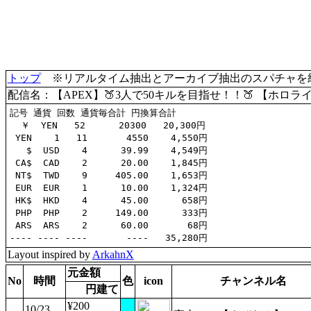
トップ
※リアルタイム抽出とアーカイブ抽出のスパチャを統合(
配信名：【APEX】🍑3人で50キルを目指せ！！🍑 【ホロラ
記号 通貨 回数 通貨毎合計 円換算合計

  ￥  YEN   52      20300   20,300円

 YEN    1   11       4550    4,550円

   $  USD    4      39.99    4,549円

 CA$  CAD    2      20.00    1,845円

 NT$  TWD    9     405.00    1,653円

 EUR  EUR    1      10.00    1,324円

 HK$  HKD    4      45.00      658円

 PHP  PHP    2     149.00      333円

 ARS  ARS    2      60.00       68円

Layout inspired by
ArkahnX
元金額
No
時間
色
icon
チャンネル名
円建て
¥200
10/23