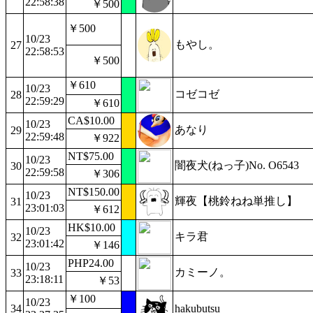
22:58:38
￥500
￥500
10/23
もやし。
27
22:58:53
￥500
￥610
10/23
コゼコゼ
28
22:59:29
￥610
CA$10.00
10/23
あなり
29
22:59:48
￥922
NT$75.00
10/23
闇夜犬(ねっ子)No. O6543
30
22:59:58
￥306
NT$150.00
10/23
輝夜【桃鈴ねね単推し】
31
23:01:03
￥612
HK$10.00
10/23
キラ君
32
23:01:42
￥146
PHP24.00
10/23
カミーノ。
33
23:18:11
￥53
￥100
10/23
34
hakubutsu