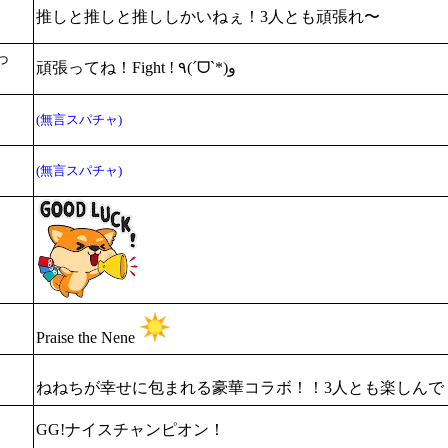
推しと推しと推ししかいねぇ！3人とも頑張れ〜
っ
頑張ってね！Fight ! ٩(ˊᗜˋ*)و
(無言スパチャ)
(無言スパチャ)
Praise the Nene
ねねちが幸せに包まれる豪華コラボ！！3人とも楽しんで
GG!ナイスチャンピオン！