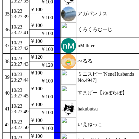
23:27:35
￥100
￥100
10/23
アガパンサス
35
23:27:39
￥100
￥100
10/23
くろくろむーじ
36
23:27:41
￥100
￥100
10/23
37
nM three
23:27:42
￥100
￥120
10/23
べるる
38
23:27:43
￥120
￥100
ミニスピー[NeneHusbands
10/23
39
23:27:44
No.4947]
￥100
￥100
10/23
すまげー【ねぽらぼ】
40
23:27:45
￥100
￥100
10/23
41
hakubutsu
23:27:49
￥100
￥100
10/23
いえねっこ
42
23:27:50
￥100
￥100
10/23