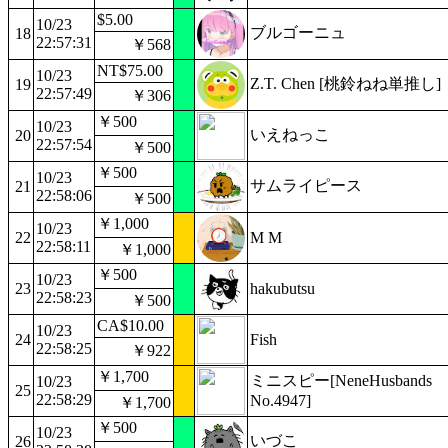
$5.00
10/23
ブルゴーニュ
18
22:57:31
￥568
NT$75.00
10/23
Z.T. Chen [桃鈴ねね単推し]
19
22:57:49
￥306
￥500
10/23
いえねっこ
20
22:57:54
￥500
￥500
10/23
サムライピース
21
22:58:06
￥500
￥1,000
10/23
22
M M
22:58:11
￥1,000
￥500
10/23
23
hakubutsu
22:58:23
￥500
CA$10.00
10/23
24
Fish
22:58:25
￥922
￥1,700
ミニスピー[NeneHusbands
10/23
25
22:58:29
No.4947]
￥1,700
￥500
10/23
いづこ
26