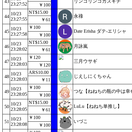
リンゴリンゴカズキチ
43
23:27:52
￥100
NT$15.00
10/23
永祿
44
23:27:55
￥61
￥100
10/23
Date Erisha ダテ-エリシャ
45
23:27:58
￥100
NT$15.00
10/23
月詠嵐
46
23:28:02
￥61
￥120
10/23
三月ウサギ
47
23:28:03
￥120
ARS10.00
10/23
じえしにくちゃん
48
23:28:03
￥11
￥100
10/23
つな【ねねちの瓶の中は幸
49
23:28:05
￥100
NT$15.00
10/23
LuLu【ねねち単推し】
50
23:28:05
￥61
￥100
10/23
いづこ
51
23:28:08
￥100