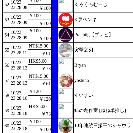
￥100
10/23
くろくろむーじ
52
23:28:08
￥100
￥100
10/23
K泉ペンキ
53
23:28:09
￥100
￥100
10/23
Prächtig【プレヒ】
54
23:28:09
￥100
NT$15.00
10/23
突擊之刃
55
23:28:11
￥61
HK$5.00
10/23
56
Bryan
23:28:12
￥73
NT$15.00
10/23
57
yoshino
23:28:13
￥61
￥120
10/23
すいすい
58
23:28:16
￥120
HK$5.00
10/23
緋の創作室 [ねね単推し]
59
23:28:18
￥73
￥100
10/23
10年連続三振王のシャウラ
60
23:28:18
￥100