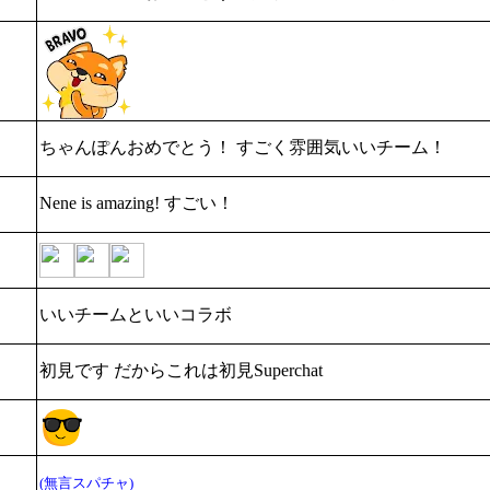
ちゃんぽんおめでとう！ すごく雰囲気いいチーム！
Nene is amazing! すごい！
いいチームといいコラボ
初見です だからこれは初見Superchat
(無言スパチャ)