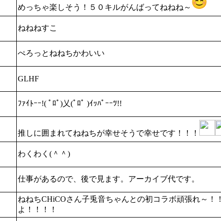
めっちゃ楽しそう！５０キルがんばってねねね～
ねねねすこ
ぺろっとねねちかわいい
GLHF
ﾌｧｲﾄｰｰ!( ﾟﾛﾟ)乂(ﾟﾛﾟ )ｲｯﾊﾟｰｰﾂ!!
推しに囲まれてねねちが幸せそうで幸せです！！！
わくわく(＾＾)
仕事があるので、後で見ます。アーカイブ代です。
ねねちCHiCOさん子兎音ちゃんとの初コラボ頑張れ～
よ！！！！