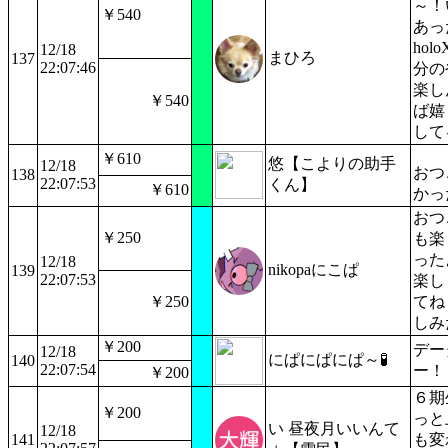
～！
￥540
あっ
ho
12/18
まひろ
137
22:07:46
分の
楽し
￥540
ば嬉
して
￥610
悠【こよりの助手
12/18
おつ
138
22:07:53
くん】
￥610
かっ
おつ
￥250
も楽
った
12/18
nikopaにこぱ
139
22:07:53
楽し
￥250
てね
しみ
￥200
デー
12/18
にぱにぱにぱ～🧪
140
22:07:54
ー！
￥200
６期
￥200
っと
い 昼夜月いいんて
12/18
141
も変