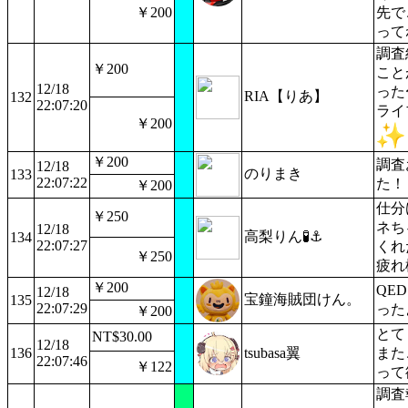
￥200
先で
って
調査
￥200
こと
12/18
った
RIA【りあ】
132
22:07:20
ライ
￥200
￥200
調査
12/18
のりまき
133
22:07:22
た！
￥200
仕分
￥250
ネち
12/18
高梨りん🧪⚓️
134
22:07:27
くれ
￥250
疲れ
￥200
QE
12/18
宝鐘海賊団けん。
135
22:07:29
った
￥200
とて
NT$30.00
12/18
136
tsubasa翼
また
22:07:46
￥122
って
調査