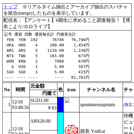
トップ
※リアルタイム抽出とアーカイブ抽出のスパチャ
を統合(merge)したものを表示しています。
配信名：【アンケート】6期生に求めること調査報告！【博
衣こより/ホロライブ】
記号 通貨 回数 通貨毎合計 円換算合計

 YEN  YEN  192      76746   76,746円

 HK$  HKD    4     100.00    1,454円

 ARS  ARS    5    1110.00    1,236円

 NT$  TWD    5     165.00      673円

 WON  KRW    2       7000      670円

   $  USD    1       5.00      567円

 SGD  SGD    3       5.00      415円

元金額
No
時間
色
icon
チャンネル名
チャ
円建て
SGD1.00
12/18
1
spontaneouspotato
(無言
03:48:34
￥83
待機
ARS20.00
ビュ
ート
12/18
酋長 YmKai
2