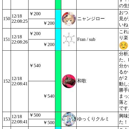
の生
おつ
￥200
12/18
150
ニャンジロー
見が
22:08:25
￥200
いね
これ
￥200
12/18
り楽
151
Fran / sub
22:08:26
￥200
分析
た、
￥540
分か
るか
が２
12/18
和歌
152
22:08:41
動し
勝手
￥540
まっ
落と
です
￥500
興味
12/18
ゆっくりクルミ
153
22:08:41
た！
￥500