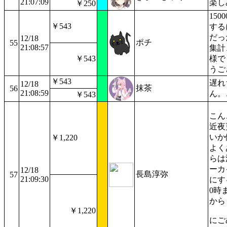
21:07:09
楽し
￥250
15
￥543
する
だっ
12/18
ポチ
55
21:08:57
集計
￥543
様で
うご
￥543
遅れ
12/18
抹茶
56
21:08:59
ん。
￥543
こん
近夜
いか
￥1,220
よく
らは
ーカ
12/18
長島淳弥
57
21:09:30
にす
0時
から
￥1,220
にご