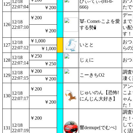
おつ
ひぃ-てぃ-(Hi-ti-
12/18
125
22:07:04
666)
たです
￥200
デー
￥200
👿- Comet-こよを愛
まで
12/18
126
22:07:10
する勢🧪
い配
￥200
す！
￥1,000
おつ
12/18
いとと
127
22:07:12
らの
￥1,000
￥250
12/18
じぇに
おつ
128
22:07:14
￥250
￥200
調査
12/18
こーきちO2
129
22:07:15
凄く
￥200
アン
￥200
じゅいのん【恐怖!
こよ
12/18
130
22:07:17
にんじん大好き】
ゃん
￥200
た！
調査
￥200
た！
して
12/18
響demupe[でむぺ]
131
22:07:19
く活