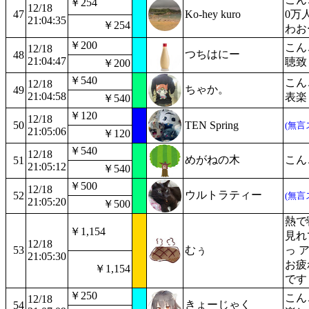
￥254
12/18
47
Ko-hey kuro
0万
21:04:35
￥254
わお
￥200
こん
12/18
つちはにー
48
21:04:47
聴致
￥200
￥540
こん
12/18
ちゃか。
49
21:04:58
表楽
￥540
￥120
12/18
50
TEN Spring
(無言
21:05:06
￥120
￥540
12/18
めがねの木
こん
51
21:05:12
￥540
￥500
12/18
ウルトラティー
52
(無言
21:05:20
￥500
熱で
￥1,154
見れ
12/18
53
むぅ
っ 
21:05:30
お疲
￥1,154
です
￥250
こん
12/18
きょーじゃく
54