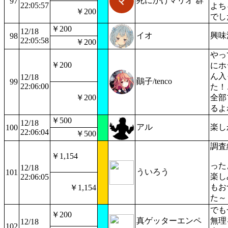
死にかけマリオ 群
97
22:05:57
よち
￥200
でし
￥200
12/18
イオ
興味
98
22:05:58
￥200
やっ
￥200
にホ
ん入
12/18
鷆子/tenco
99
22:06:00
た！
￥200
全部
るよ
￥500
12/18
アル
楽し
100
22:06:04
￥500
調査
￥1,154
った
12/18
ういろう
101
楽し
22:06:05
もお
￥1,154
た～
でも
￥200
真ゲッターエンペ
無理
12/18
102