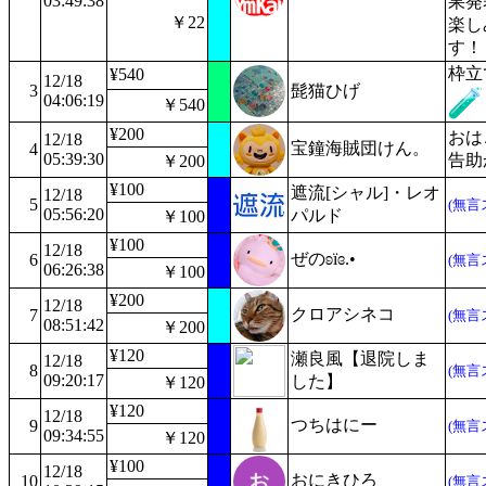
03:49:38
果発
￥22
楽し
す！
枠立
¥540
12/18
3
髭猫ひげ
04:06:19
￥540
¥200
おは
12/18
宝鐘海賊団けん。
4
05:39:30
告助
￥200
¥100
遮流[シャル]・レオ
12/18
5
(無言
05:56:20
パルド
￥100
¥100
12/18
ぜのʚïɞ.•
6
(無言
06:26:38
￥100
¥200
12/18
クロアシネコ
7
(無言
08:51:42
￥200
¥120
瀬良風【退院しま
12/18
8
(無言
09:20:17
した】
￥120
¥120
12/18
つちはにー
9
(無言
09:34:55
￥120
¥100
12/18
おにきひろ
10
(無言