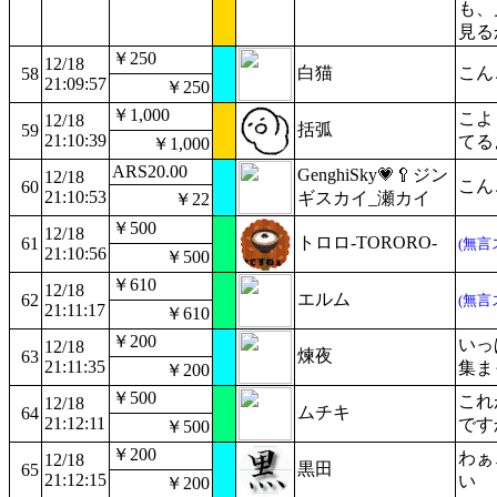
も、
見る
￥250
12/18
白猫
こん
58
21:09:57
￥250
￥1,000
こよ
12/18
括弧
59
21:10:39
てる
￥1,000
ARS20.00
GenghiSky💗🥄ジン
12/18
こん
60
21:10:53
ギスカイ_瀬カイ
￥22
￥500
12/18
トロロ-TORORO-
61
(無言
21:10:56
￥500
￥610
12/18
エルム
62
(無言
21:11:17
￥610
￥200
いっ
12/18
煉夜
63
21:11:35
集ま
￥200
￥500
これ
12/18
ムチキ
64
21:12:11
です
￥500
￥200
わぁ
12/18
黒田
65
21:12:15
い
￥200