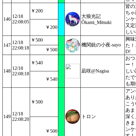
皆の
￥200
ちゃ
12/18
大狼光記
146
ンケ
22:08:05
Ôkami_Mitsuki
又定
￥200
しい
興味
￥500
12/18
機関銃の小夜-sayo
147
た！
22:08:18
￥500
D!
おつ
￥540
ー！
12/18
148
凪咲@Nagisa
しい
22:08:18
たで
￥540
も期待
アン
あり
￥500
こう
あま
12/18
149
トロン
深く
22:08:20
きま
ンケ
￥500
す！