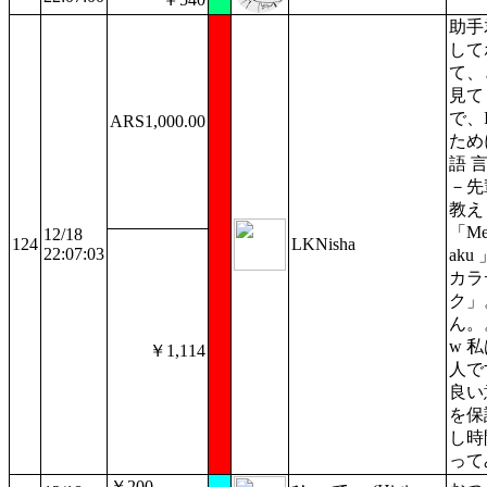
助手
して
て、
見て
で、
ARS1,000.00
ため
語 
－先
教え
「Men
12/18
124
LKNisha
22:07:03
ak
カラ
ク」
ん。
w 
￥1,114
人で
良い
を保
し時
って
￥200