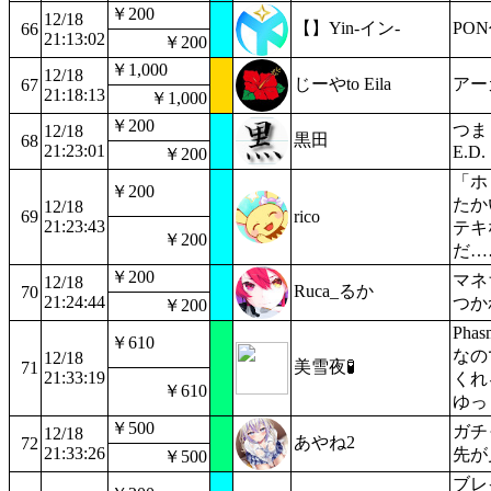
￥200
12/18
【】Yin-イン-
PO
66
21:13:02
￥200
￥1,000
12/18
じーやto Eila
アー
67
21:18:13
￥1,000
￥200
つま
12/18
黒田
68
21:23:01
E.D.
￥200
「ホ
￥200
たか
12/18
69
rico
21:23:43
テキ
￥200
だ…
￥200
マネ
12/18
Ruca_るか
70
21:24:44
つか
￥200
Pha
￥610
なの
12/18
美雪夜🧪
71
21:33:19
くれ
￥610
ゆっ
￥500
ガチ
12/18
あやね2
72
21:33:26
先が
￥500
ブレ