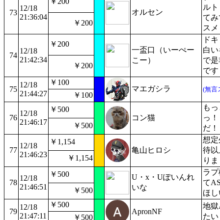
￥200
ルト
12/18
オルセン
73
21:36:04
てみ
￥200
スメ
ドキ
￥200
一盃口（いーぺー
白い
12/18
74
21:42:34
こー）
で是
￥200
です
￥100
12/18
マエガシラ
75
(無言
21:44:27
￥100
もっ
￥500
12/18
76
コン猫
っ！
21:46:17
￥500
だ！
想定
￥1,154
12/18
77
亀山ヒロシ
待以
21:46:23
￥1,154
りま
ラプ
￥500
U・x・Uぽいんれ
12/18
78
てA
21:46:51
いな
￥500
ほし
￥500
地獄
12/18
79
ApronNF
21:47:11
たい
￥500