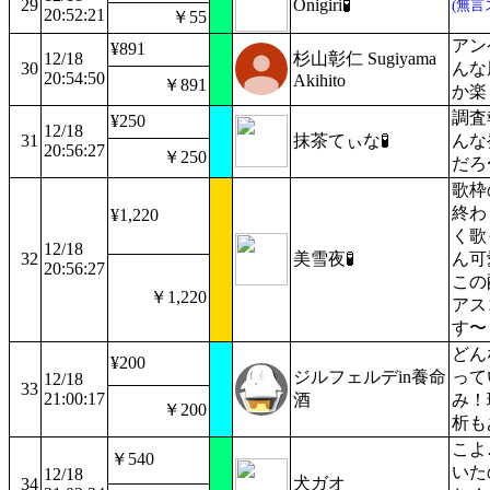
29
Onigiri🧪
(無言
20:52:21
￥55
アン
¥891
12/18
杉山彰仁 Sugiyama
30
んな
20:54:50
Akihito
￥891
か楽
調査
¥250
12/18
31
抹茶てぃな🧪
んな
20:56:27
￥250
だろ
歌枠
終わ
¥1,220
く歌
12/18
32
美雪夜🧪
ん可
20:56:27
この
￥1,220
アス
す〜
どん
¥200
ジルフェルデin養命
って
12/18
33
21:00:17
酒
み！
￥200
析も
こよ
￥540
いた
12/18
犬ガオ
34