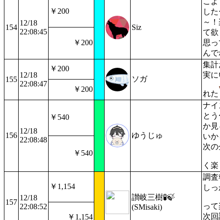
こよ
￥200
した
～！
12/18
154
Siz
22:08:45
て欲
￥200
思っ
んで
集計
￥200
12/18
実に
ソガ
155
22:08:47
￥200
れた
ナイ
とう
￥540
か見
12/18
156
ゆうじゅ
いか
22:08:48
次の
￥540
く楽
調査
￥1,154
しっ
讃岐三樹🧪🍃
12/18
157
って
22:08:52
(SMisaki)
次回
￥1,154