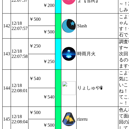
22:07:57
ょ【雪民】
～！
￥200
しみ
こよ
￥500
ゃん
12/18
142
Slash
22:07:57
す！
￥500
石で
調査
￥250
す〜
12/18
143
時雨月火
次回
22:07:58
るの
￥250
ます
こよ
￥540
気に
いこ
12/18
りょしゅや🧪
144
22:08:01
ね！
￥540
てこ
～！
色ん
￥500
て面
12/18
145
rizeru
22:08:04
回の
￥500
して