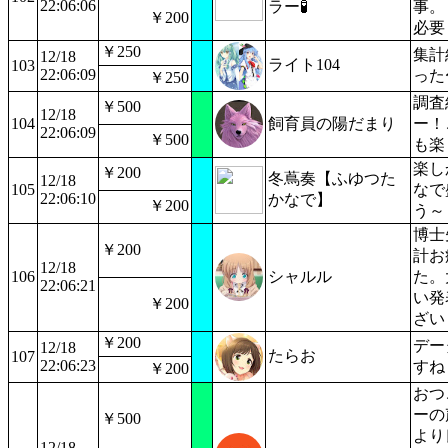
22:06:06
ラー🧪
事。
￥200
必要
￥250
集計
12/18
ライト104
103
22:06:09
った
￥250
調査
￥500
12/18
104
飼育員の陽だまり
ー！
22:06:09
￥500
も楽
楽し
￥200
冬蔦奏【ふゆつた
12/18
105
なで
22:06:10
かなで】
￥200
う～
博士
￥200
計お
12/18
106
シャルル
た。
22:06:21
い発
￥200
ざい
￥200
デー
12/18
たらお
107
22:06:23
すね
￥200
おつ
ーの
￥500
より
12/18