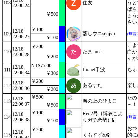
108
住友
うと
22:06:24
ばら
￥500
ょう
さい
￥100
12/18
蒸しウニsenjyu
109
(無言
22:06:27
￥100
こよ
￥200
12/18
110
たまtama
白か
22:06:28
￥200
すが
NT$75.00
12/18
Lionel千波
ちゅ
111
22:06:34
￥306
￥200
12/18
あるすた
楽し
112
22:06:36
￥200
￥500
たの
12/18
海の上のひよこ
113
22:06:37
～！
￥500
￥100
Ren2号（博衣こよ
12/18
114
(無言
22:06:38
りガチ恋勢）🧪
￥100
おつ
￥200
12/18
115
くもすずめ🧪
的に
22:06:44