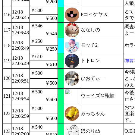
￥200
人狼
￥500
とて
12/18
Pコイケヤ X
116
22:06:45
タで
￥500
￥546
調査
12/18
ななしの
117
22:06:48
よー
￥546
￥250
12/18
モッチ2
ホラ
118
22:06:49
￥250
￥610
12/18
トトロン
119
(無言
22:06:49
￥610
今6
￥500
12/18
120
ひおてぃー
と…
22:06:51
￥500
ねぇ
￥500
今後
12/18
ウェイズ＠鞄鯖
121
22:06:54
ださ
￥500
おつ
￥500
12/18
122
みっちゃん
査楽
22:06:59
￥500
す。
￥540
12/18
ほのり凸
Q.E
123
22:07:00
￥540