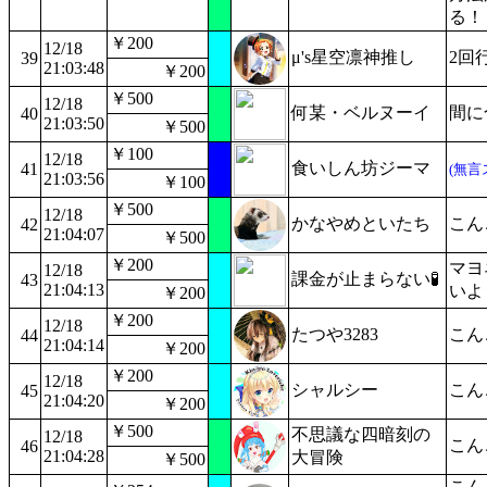
る！
￥200
12/18
μ's星空凛神推し
2回
39
21:03:48
￥200
￥500
12/18
何某・ベルヌーイ
間に
40
21:03:50
￥500
￥100
12/18
食いしん坊ジーマ
41
(無言
21:03:56
￥100
￥500
12/18
かなやめといたち
こん
42
21:04:07
￥500
￥200
マヨ
12/18
課金が止まらない🧪
43
21:04:13
いよ
￥200
￥200
12/18
たつや3283
こん
44
21:04:14
￥200
￥200
12/18
シャルシー
こん
45
21:04:20
￥200
￥500
不思議な四暗刻の
12/18
こん
46
21:04:28
大冒険
￥500
こんこ