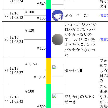
21:02:34
おく
￥540
ダイ
￥100
12/18
ぶるーそーだ
35
(無言
21:03:12
￥100
3・2・1・Qラバか
ロバかロバかラバ
￥120
か分からないの
12/18
36
で、ラバとロバを
(無言
21:03:24
比べたらロバかラ
￥120
バか分からなかっ
た
フォ
￥1,154
めで
12/18
37
タッセル🧪
も応
21:03:37
日の
￥1,154
み
こん
￥500
査結
腐りかけのみるく
な？
12/18
38
21:03:43
せーき
が世
￥500
方法