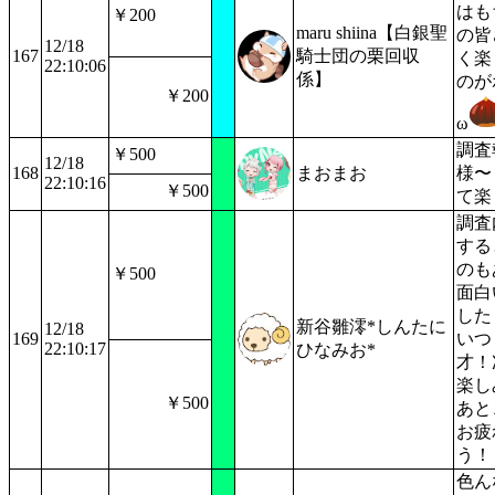
はも
￥200
maru shiina【白銀聖
の皆
12/18
167
騎士団の栗回収
く楽
22:10:06
係】
のが
￥200
ω
調査
￥500
12/18
168
まおまお
様〜
22:10:16
￥500
て楽
調査
する
のも
￥500
面白
した
新谷雛澪*しんたに
12/18
169
いつ
22:10:17
ひなみお*
才！
楽し
￥500
あと
お疲
う！
色ん