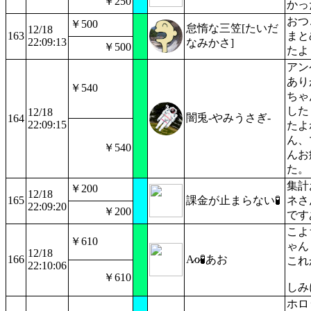
￥250
かっ
おつ
￥500
怠惰な三笠[たいだ
12/18
163
まと
22:09:13
なみかさ]
￥500
たよ
アン
あり
￥540
ちゃ
した
12/18
闇兎-やみうさぎ-
164
22:09:15
たよ
ん、
￥540
んお
た。
集計
￥200
12/18
165
課金が止まらない🧪
ネさ
22:09:20
￥200
です
こよ
￥610
ゃん
12/18
166
A̷o̷🧪あお
これ
22:10:06
￥610
しみ
ホロ