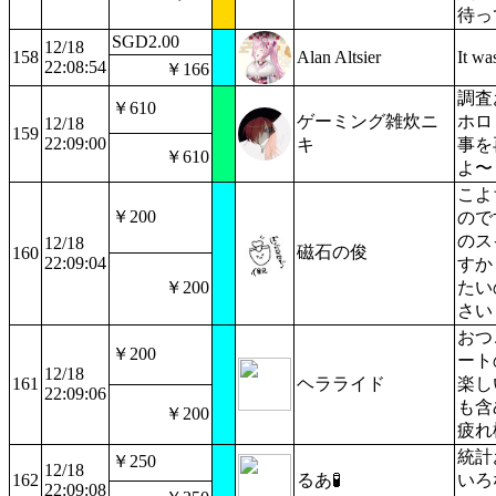
待っ
SGD2.00
12/18
158
Alan Altsier
It wa
22:08:54
￥166
調査
￥610
ゲーミング雑炊ニ
ホロ
12/18
159
22:09:00
キ
事を
￥610
よ〜
こよ
￥200
ので
のス
12/18
磁石の俊
160
22:09:04
すか
￥200
たい
さい
おつ
￥200
ート
12/18
161
ヘラライド
楽し
22:09:06
も含
￥200
疲れ
統計
￥250
12/18
162
るあ🧪
いろ
22:09:08