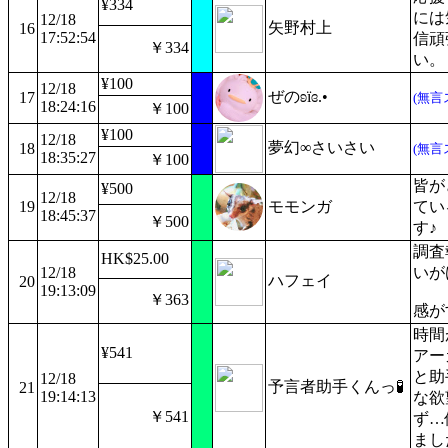
¥334
には
12/18
矢野村上
16
17:52:54
信頑
￥334
い。
¥100
12/18
ぜのʚïɞ.•
17
(無言
18:24:16
￥100
¥100
12/18
夢幻∞さいさい
18
(無言
18:35:27
￥100
皆が
¥500
12/18
19
モモンガ
てい
18:45:37
￥500
す♪
調査
HK$25.00
12/18
いが
ハフェイ
20
19:13:09
￥363
感が
時間
¥541
アー
と助
12/18
予言者助手くんっ🧪
21
19:14:13
な欲
￥541
ず…
まし