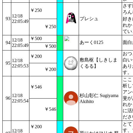
さす
￥250
ろん
12/18
93
プレシュ
好き
22:05:49
れか
￥250
てい
￥500
12/18
あーく0125
面白
94
22:05:49
￥500
おつ
￥200
敷島枢【しきしま
白い
12/18
95
22:05:53
くるる】
あり
￥200
す。
ここ
析し
￥546
アン
12/18
杉山彰仁 Sugiyama
96
斐が
22:05:54
Akihito
れか
￥546
に活
ださ
とて
￥200
す、
12/18