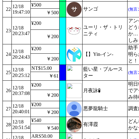
¥500
12/18
サンゴ
22
(無言
19:47:10
￥500
アン
¥200
ユーリ・ザ・トリ
どう
12/18
23
20:23:47
ニティ
か…
￥200
しみ
助手
¥200
12/18
24
【】Yin-イン-
明ら
20:24:43
￥200
と！
NT$15.00
藍い星・ブルース
12/18
25
(無言
20:25:12
ター
￥61
明日
¥200
12/18
26
月夜詠🧪
でア
20:37:08
￥200
み待
¥200
12/18
悪夢龍騎士
調査
27
20:40:01
￥200
¥540
どん
12/18
有澤霞
28
20:51:54
かな
￥540
ARS50.00
12/18