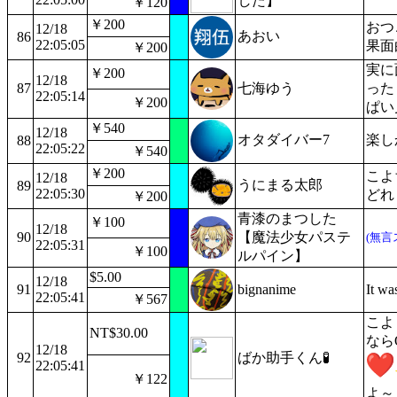
した】
￥120
￥200
おつ
12/18
あおい
86
22:05:05
果面
￥200
実に
￥200
12/18
87
七海ゆう
った
22:05:14
￥200
ぱい
￥540
12/18
オタダイバー7
楽し
88
22:05:22
￥540
￥200
こよ
12/18
うにまる太郎
89
22:05:30
どれ
￥200
青漆のまつした
￥100
12/18
90
【魔法少女パステ
(無言
22:05:31
￥100
ルパイン】
$5.00
12/18
91
bignanime
It was
22:05:41
￥567
こよ
NT$30.00
なら
12/18
92
ばか助手くん🧪
22:05:41
￥122
よ～