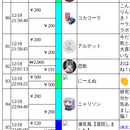
こん
￥200
りん
12/18
80
コカコーラ
き！
21:50:40
ーラ
￥200
ラボ
今だ
￥200
歌と
12/18
アルテット
81
21:58:45
大喜
￥200
いな
₩2,000
おは
12/18
恋歌
82
22:01:13
ね！( 
￥191
￥500
12/18
にーえぬ
83
22:04:22
￥500
研究
￥200
分か
12/18
84
ニャリソン
告あ
22:04:40
まし
￥200
脳！
￥120
瀬良風【退院しま
12/18
85
(無言
22:05:00