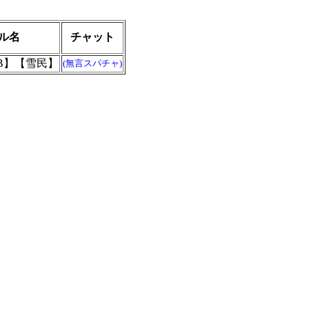
ル名
チャット
RB】【雪民】
(無言スパチャ)