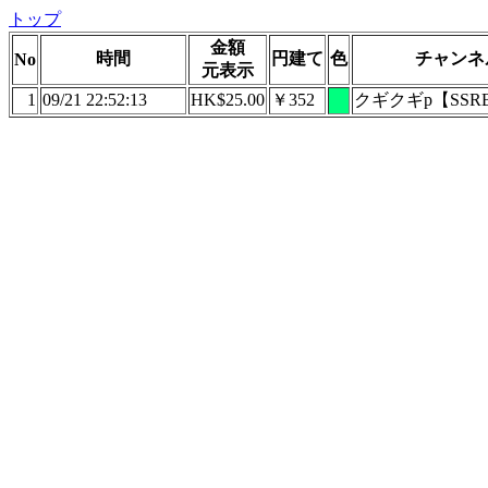
トップ
金額
時間
円建て
色
チャンネ
No
元表示
1
09/21 22:52:13
HK$25.00
￥352
クギクギp【SS