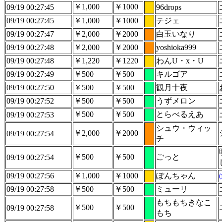
￥1,000
￥1000
09/19 00:27:45
96drops
09/19 00:27:45
￥1,000
￥1000
テジェ
09/19 00:27:47
￥2,000
￥2000
白玉いなり
09/19 00:27:48
￥2,000
￥2000
yoshioka999
09/19 00:27:48
￥1,220
￥1220
わんU・x・U
09/19 00:27:49
￥500
￥500
キルゴア
09/19 00:27:50
￥500
￥500
観月十夜
09/19 00:27:52
￥500
￥500
うずメロン
￥500
￥500
とらべるえあ
09/19 00:27:53
シュウ・ウィッ
￥2,000
￥2000
09/19 00:27:54
チ
￥500
￥500
ごっと
09/19 00:27:54
09/19 00:27:56
￥1,000
￥1000
ぽんちゃん
09/19 00:27:58
￥500
￥500
ミューリ
もちもちきなこ
￥500
￥500
09/19 00:27:58
もち