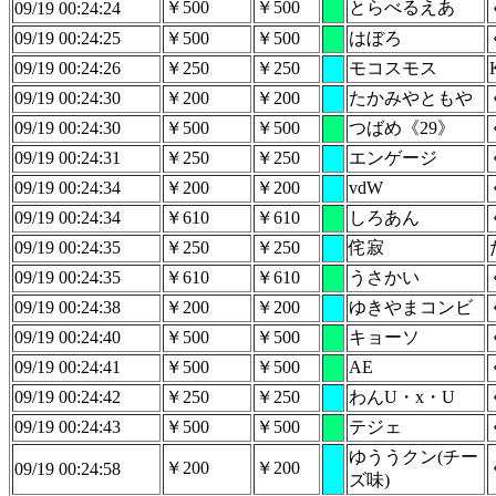
￥500
￥500
とらべるえあ
09/19 00:24:24
09/19 00:24:25
￥500
￥500
はぼろ
09/19 00:24:26
￥250
￥250
モコスモス
09/19 00:24:30
￥200
￥200
たかみやともや
09/19 00:24:30
￥500
￥500
つばめ《29》
09/19 00:24:31
￥250
￥250
エンゲージ
09/19 00:24:34
￥200
￥200
vdW
09/19 00:24:34
￥610
￥610
しろあん
09/19 00:24:35
￥250
￥250
侘寂
09/19 00:24:35
￥610
￥610
うさかい
09/19 00:24:38
￥200
￥200
ゆきやまコンビ
09/19 00:24:40
￥500
￥500
キョーソ
09/19 00:24:41
￥500
￥500
AE
09/19 00:24:42
￥250
￥250
わんU・x・U
09/19 00:24:43
￥500
￥500
テジェ
ゆううクン(チー
￥200
￥200
09/19 00:24:58
ズ味)