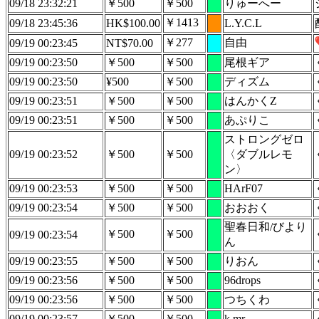
09/18 23:32:21
￥500
￥500
りゅーへー
￥1413
09/18 23:45:36
HK$100.00
L.Y.C.L
￥277
自由
09/19 00:23:45
NT$70.00
09/19 00:23:50
￥500
￥500
尾根ギア
09/19 00:23:50
¥500
￥500
ディズム
09/19 00:23:51
￥500
￥500
はんかくZ
09/19 00:23:51
￥500
￥500
あぷりこ
ストロングゼロ
09/19 00:23:52
￥500
￥500
〈ダブルレモ
ン〉
09/19 00:23:53
￥500
￥500
HArF07
09/19 00:23:54
￥500
￥500
おおおく
聖春日和/びより
￥500
￥500
09/19 00:23:54
ん
09/19 00:23:55
￥500
￥500
りおん
09/19 00:23:56
￥500
￥500
96drops
09/19 00:23:56
￥500
￥500
つちくわ
09/19 00:23:57
￥500
￥500
k mr