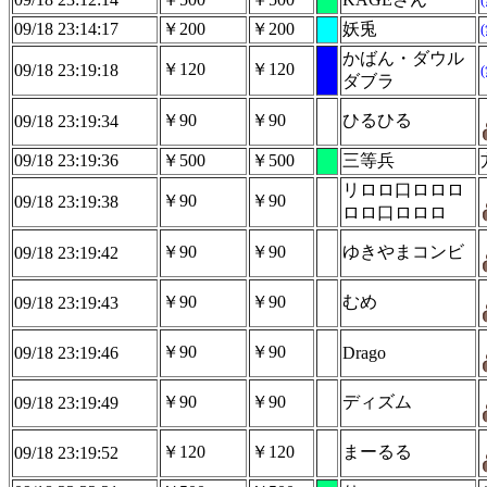
09/18 23:14:17
￥200
￥200
妖兎
かばん・ダウル
￥120
￥120
09/18 23:19:18
ダブラ
￥90
￥90
ひるひる
09/18 23:19:34
09/18 23:19:36
￥500
￥500
三等兵
リロロ口ロロロ
￥90
￥90
09/18 23:19:38
ロロ口ロロロ
￥90
￥90
ゆきやまコンビ
09/18 23:19:42
￥90
￥90
むめ
09/18 23:19:43
￥90
￥90
09/18 23:19:46
Drago
￥90
￥90
ディズム
09/18 23:19:49
￥120
￥120
まーるる
09/18 23:19:52