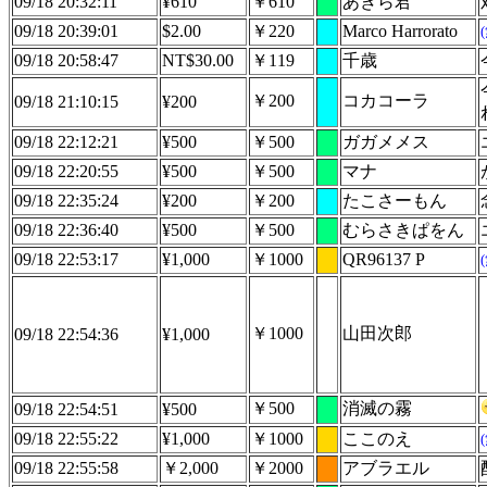
09/18 20:32:11
¥610
￥610
あきら君
09/18 20:39:01
$2.00
￥220
Marco Harrorato
09/18 20:58:47
NT$30.00
￥119
千歳
￥200
コカコーラ
09/18 21:10:15
¥200
09/18 22:12:21
¥500
￥500
ガガメメス
09/18 22:20:55
¥500
￥500
マナ
09/18 22:35:24
¥200
￥200
たこさーもん
09/18 22:36:40
¥500
￥500
むらさきぱをん
09/18 22:53:17
¥1,000
￥1000
QR96137 P
￥1000
山田次郎
09/18 22:54:36
¥1,000
￥500
消滅の霧
09/18 22:54:51
¥500
09/18 22:55:22
¥1,000
￥1000
ここのえ
09/18 22:55:58
￥2,000
￥2000
アブラエル