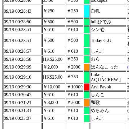
09/19 00:28:40
$5.00
￥550
todkapuz
￥250
￥250
白狐
09/19 00:28:43
09/19 00:28:50
￥500
￥500
hdbひでぶ
09/19 00:28:51
￥610
￥610
シン壱
￥500
￥500
09/19 00:28:51
Today G.G
09/19 00:28:57
￥610
￥610
しんこ
￥353
おら
09/19 00:28:58
HK$25.00
09/19 00:29:09
￥2,000
￥2000
ぱんなこった
Luke [
￥353
09/19 00:29:10
HK$25.00
AQUACREW ]
09/19 00:29:30
￥10,000
￥10000
Arsi Pavok
09/19 00:30:47
￥610
￥610
しんこ
￥3,000
￥3000
和歌
09/19 00:31:21
09/19 00:31:31
￥610
￥610
めらみん
(
09/19 00:33:07
￥610
￥610
しんこ