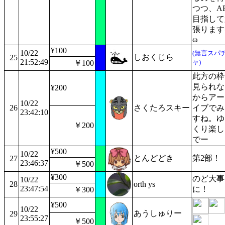
つつ、A
目指して
張ります
ω
¥100
10/22
(無言スパ
しおくじら
25
21:52:49
ャ)
￥100
此方の枠
見られな
¥200
からアー
10/22
26
さくたろスキー
イブでみ
23:42:10
すね。ゆ
￥200
くり楽し
でー
¥500
10/22
とんどどき
第2部！
27
23:46:37
￥500
¥300
のど大事
10/22
28
orth ys
23:47:54
に！
￥300
¥500
10/22
あうしゅりー
29
23:55:27
￥500