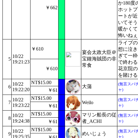
か180度
￥662
ホットプ
ートが近
いてそう
暖かくて..
怖いねぇ
ライブの
￥610
想に泣き
宴会太政大臣＠
ぎて一枠
10/22
宝鐘海賊団の非
5
19:21:23
で終わる
常食
￥610
花京院の
を賭ける
NT$15.00
10/22
(無言スパ
大蒲
6
19:22:20
ャ)
￥61
NT$15.00
10/22
(無言スパ
7
Weilo
19:23:22
ャ)
￥61
NT$15.00
マリン船長の従
10/22
(無言スパ
8
19:24:38
者_ACHI
ャ)
￥61
NT$15.00
10/22
(無言スパ
めいじょう
9
19:25:35
ャ)
￥61