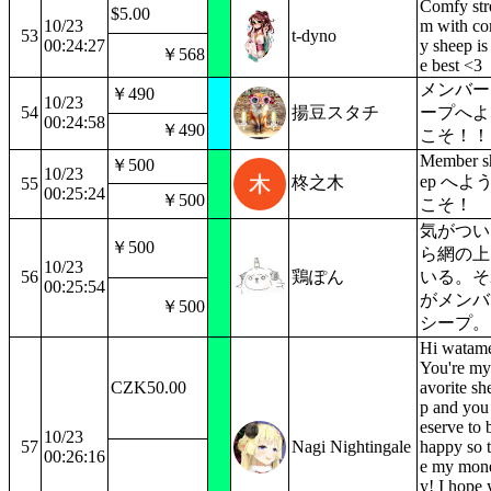
Comfy str
$5.00
10/23
m with c
53
t-dyno
00:24:27
y sheep is
￥568
e best <3
メンバー
￥490
10/23
54
揚豆スタチ
ープへよ
00:24:58
￥490
こそ！！
Member s
￥500
10/23
ep へよ
柊之木
55
00:25:24
￥500
こそ！
気がつい
￥500
ら網の上
10/23
56
鶏ぽん
いる。そ
00:25:54
がメンバ
￥500
シープ。
Hi watam
You're my
CZK50.00
avorite sh
p and you
eserve to 
10/23
57
Nagi Nightingale
happy so 
00:26:16
e my mon
y! I hope 