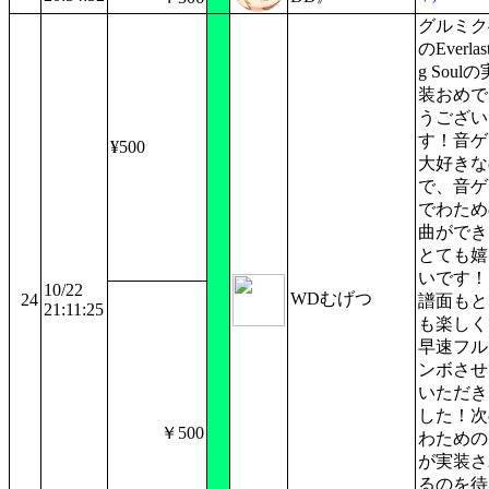
グルミク
のEverlast
g Soulの
装おめで
うござい
す！音ゲ
¥500
大好きな
で、音ゲ
でわため
曲ができ
とても嬉
いです！
10/22
WDむげつ
24
譜面もと
21:11:25
も楽しく
早速フル
ンボさせ
いただき
した！次
￥500
わための
が実装さ
るのを待