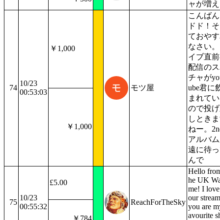
ャが増え
こんばん
ドド！そ
ておやす
なさい。
￥1,000
イブ直前
配信のス
チャがyou
10/23
74
モツ屋
ube君に
00:53:03
まれてい
ので投げ
しときま
￥1,000
ねー。2n
アルバム
遠に待っ
んで
Hello from
he UK Wa
£5.00
me! I love
10/23
our stream
75
ReachForTheSky
00:55:32
you are m
avourite s
￥784