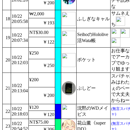
チャ読み
￥200
な
サムネえ
₩2,000
10/22
18
ふしぎなキャル
20:05:58
￥193
ち
NT$30.00
SeihoのHololive
10/22
19
20:07:34
活Wata帳
￥122
お仕事な
¥250
でアーカ
10/22
ポケット
20
20:12:03
ブでゆっ
￥250
り観ます
スパチャ
¥200
みはわた
10/22
21
ぶしどー
ぇのペー
20:13:04
で大丈夫
￥200
からねー
¥120
沈黙のWDメイ
10/22
(無言スパ
22
20:18:03
ビス
ャ)
￥120
NT$75.00
花山薰《super
10/22
(無言スパ
23
20:54:52
DD》
ャ)
￥306