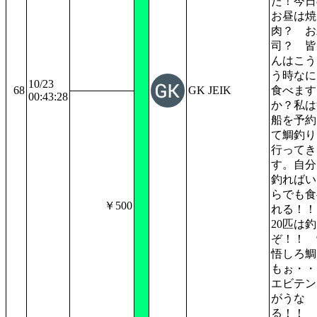
た！今日
お昼は焼
肉？ お
司？ 皆
んはこう
う時なに
10/23
68
GK JEIK
食べます
00:43:28
か？私は
船を予約
て鯛釣り
行ってき
す。自分
釣ればい
らでも食
￥500
れる！
20匹は
ぞ！！ 
悟しろ鯛
もぉ・・
エビテン
がうな
る！！