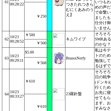
61
いつもわ
00:28:22
つきたれつきら
めの声だ
むにくあみのう
で命繋い
え】
￥250
ましたも
仕分け御
いません
そろそろ
￥500
10/23
62
キムワイプ
SMRあ
00:28:52
￥500
のかな？
私は今テ
$5.00
トのため
10/23
63
BrassxNerfy
00:29:11
勉強して
￥568
るはずで
そろそろ
日の戦争
￥610
(ドンキ)
行くため
10/23
お先に寝
23羅針盤
64
00:33:27
せてもら
ます。お
￥610
すみなさ