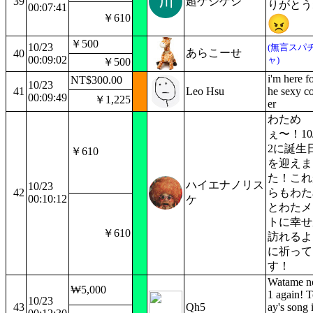
39
超ゲジゲジ
りがとう
00:07:41
￥610
￥500
10/23
(無言スパ
あらこーせ
40
00:09:02
ャ)
￥500
i'm here fo
NT$300.00
10/23
41
Leo Hsu
he sexy c
00:09:49
￥1,225
er
わため
ぇ〜！10/
2に誕生
￥610
を迎えま
た！これ
ハイエナノリス
10/23
42
らもわた
00:10:12
ケ
とわたメ
トに幸せ
￥610
訪れるよ
に祈って
す！
Watame n
₩5,000
1 again! 
10/23
43
Qh5
ay's song 