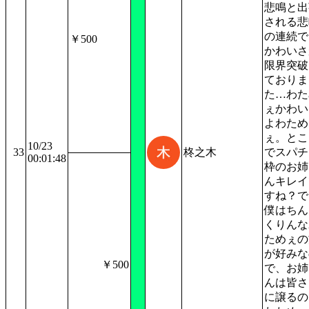
悲鳴と出
される悲
の連続で
￥500
かわいさ
限界突破
ておりま
た…わた
ぇかわい
よわため
ぇ。とこ
10/23
33
柊之木
でスパチ
00:01:48
枠のお姉
んキレイ
すね？で
僕はちん
くりんな
ためぇの
が好みな
￥500
で、お姉
んは皆さ
に譲るの