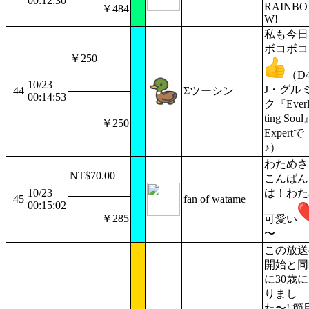
00:12:30
RAINBO
￥484
W!
私も今日
ボコボコ
￥250
（D
10/23
J・グル
44
Σツーシン
00:14:53
ク『Everl
ting Sou
￥250
Expertで
♪）
わためさ
NT$70.00
こんばん
10/23
は！わた
45
fan of watame
00:15:02
￥285
可愛い
〜
この放送
開始と同
に30歳
りまし
た〜! 節