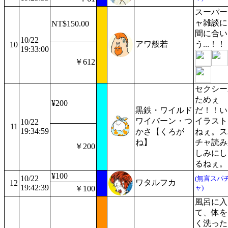
スーパー
ャ雑談に
NT$150.00
間に合い
10/22
アワ般若
う...！！
10
19:33:00
￥612
セクシー
ためぇ
¥200
黒鉄・ワイルド
だ！！い
ワイバーン・つ
イラスト
10/22
11
19:34:59
かさ【くろが
ねぇ。ス
ね】
チャ読み
￥200
しみにし
るねぇ。
¥100
10/22
(無言スパ
ワタルフカ
12
19:42:39
ャ)
￥100
風呂に入
て、体を
く洗った