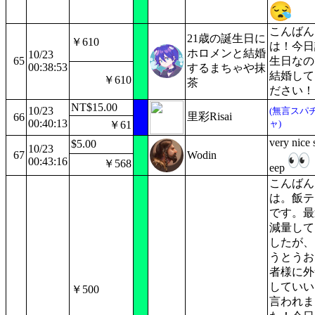
こんばん
21歳の誕生日に
￥610
は！今日
ホロメンと結婚
10/23
65
生日なの
00:38:53
するまちゃや抹
結婚して
￥610
茶
ださい！
NT$15.00
10/23
(無言スパ
里彩Risai
66
00:40:13
ャ)
￥61
very nice 
$5.00
10/23
67
Wodin
00:43:16
￥568
eep
こんばん
は。飯テ
です。最
減量して
したが、
うとうお
者様に外
していい
￥500
言われま