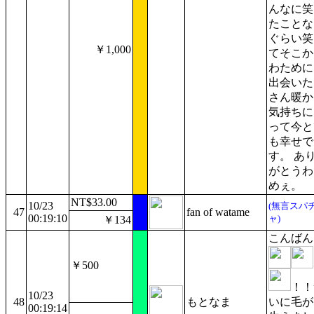
んなに笑
たことな
ぐらい笑
￥1,000
てそこか
わために
出会いた
さん暖か
気持ちに
って今と
も幸せで
す。 あ
がとうわ
めぇ。
NT$33.00
10/23
(無言スパ
47
fan of watame
00:19:10
ャ)
￥134
こんばん
￥500
！！
10/23
48
もとなま
いに毛が
00:19:14