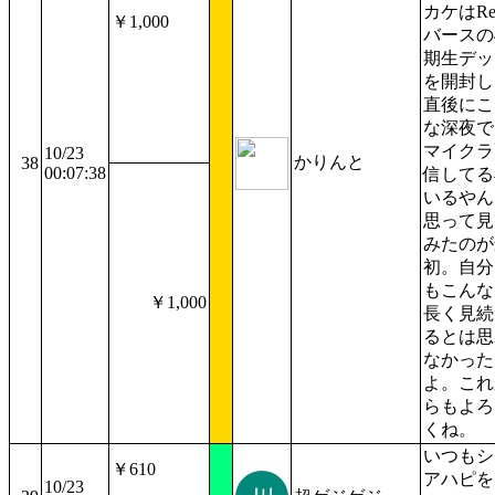
カケはR
￥1,000
バースの
期生デッ
を開封し
直後にこ
な深夜で
マイクラ
10/23
かりんと
38
00:07:38
信してる
いるやん
思って見
みたのが
初。自分
もこんな
￥1,000
長く見続
るとは思
なかった
よ。これ
らもよろ
くね。
いつもシ
￥610
アハピを
10/23