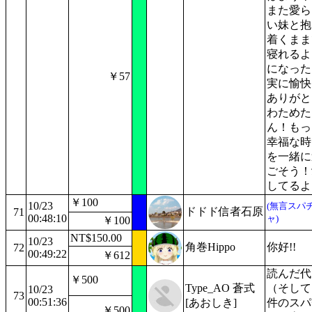
また愛ら
い妹と抱
着くまま
寝れるよ
になった
￥57
実に愉快
ありがと
わためた
ん！もっ
幸福な時
を一緒に
ごそう！
してるよ
￥100
10/23
(無言スパ
ドドド信者石原
71
00:48:10
ャ)
￥100
NT$150.00
10/23
角巻Hippo
你好!!
72
00:49:22
￥612
読んだ代
￥500
Type_AO 蒼式
（そして
10/23
73
00:51:36
[あおしき]
件のスパ
￥500