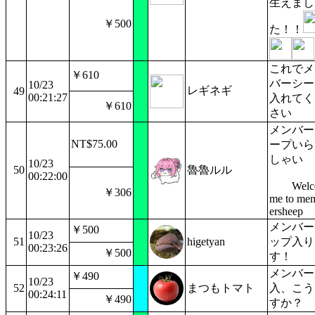
生えまし
￥500
た！！
これでメ
￥610
バーシー
10/23
レギネギ
49
00:21:27
入れてく
￥610
さい
メンバー
NT$75.00
ープいら
しゃ
10/23
50
魯魯ルル
00:22:00
Welc
￥306
me to me
ersheep
メンバー
￥500
10/23
51
higetyan
ップ入り
00:23:26
￥500
す！
メンバー
￥490
10/23
52
まつもトマト
入、こう
00:24:11
￥490
すか？