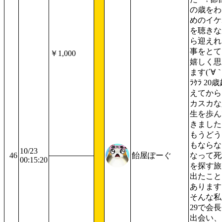
の歳をわ
めのイケ
を聴きな
ら迎えれ
事をとて
￥1,000
嬉しく思
ます(´∀｀
ﾗｹﾗ 20
えてから
カスカな
生を歩ん
きました
もうどう
もならな
10/23
46
飴屋ぽーぐ
なって死
00:15:20
を探す旅
出たこと
あります
そんな私
29で会
出会い、