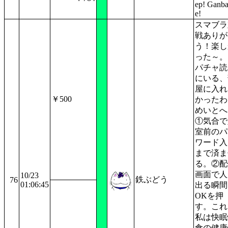
ep! Ganba
e!
スマブラ
戦ありが
う！楽し
った～。
パチャ読
にいる、
屋に入れ
￥500
かったわ
めいとへ
①気合で
室前のパ
ワード入
まで済ま
る。②配
画面で人
10/23
鉄ぶどう
76
01:06:45
出る瞬間
OKを押
す。これ
私は快眠
食の健康