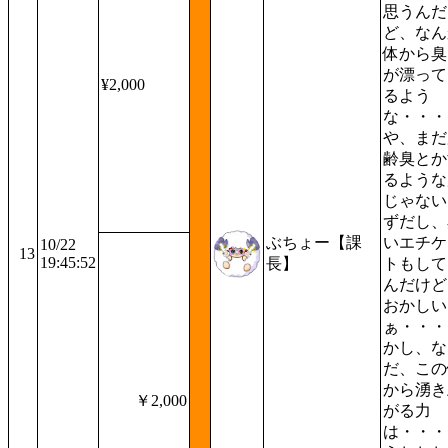
思うんだ
ど、なん
体から臭
が漂って
¥2,000
るよう
な・・・
や、まだ
齢臭とか
るような
じゃない
ずだし、
ぶちょー【課
いエチケ
10/22
13
19:45:52
長】
トもして
んだけど
おかしい
ぁ・・・
かし、な
だ、この
から湧き
￥2,000
がる力
は・・・