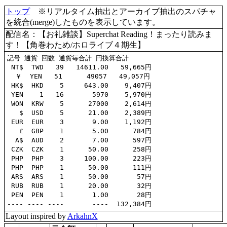
トップ
※リアルタイム抽出とアーカイブ抽出のスパチャ
を統合(merge)したものを表示しています。
配信名：【お礼雑談】Superchat Reading！まったり読みま
す！【角巻わため/ホロライブ４期生】
記号 通貨 回数 通貨毎合計 円換算合計

 NT$  TWD   39   14611.00   59,665円

  ￥  YEN   51      49057   49,057円

 HK$  HKD    5     643.00    9,407円

 YEN    1   16       5970    5,970円

 WON  KRW    5      27000    2,614円

   $  USD    5      21.00    2,389円

 EUR  EUR    3       9.00    1,192円

   £  GBP    1       5.00      784円

  A$  AUD    2       7.00      597円

 CZK  CZK    1      50.00      258円

 PHP  PHP    3     100.00      223円

 PHP  PHP    1      50.00      111円

 ARS  ARS    1      50.00       57円

 RUB  RUB    1      20.00       32円

 PEN  PEN    1       1.00       28円

Layout inspired by
ArkahnX