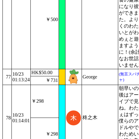
になり彼
ができま
￥500
た。より
くのわた
いとがわ
めぇと遊
ますよう
に！(余
なお世話
いません
HK$50.00
10/23
(無言スパ
77
George
01:13:24
ャ)
￥731
朝早いの
後はアー
￥298
イブで見
ね。わた
ぇはずっ
10/23
柊之木
78
01:14:01
僕らのア
ドルやで
￥298
わためい