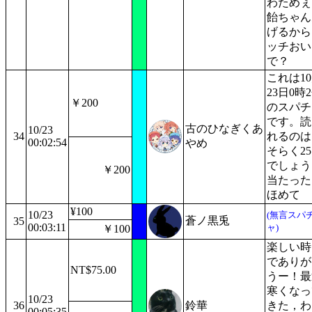
わためぇ
飴ちゃん
げるから
ッチおい
で？
これは1
23日0時
￥200
のスパチ
です。読
古のひなぎくあ
10/23
34
れるのは
00:02:54
やめ
そらく2
でしょう
￥200
当たった
ほめて
¥100
10/23
(無言スパ
蒼ノ黒兎
35
00:03:11
ャ)
￥100
楽しい時
でありが
NT$75.00
うー！最
寒くなっ
10/23
36
鈴華
きた，わ
00:05:35