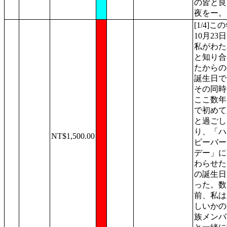
の皆と良
夜をー。
[1/4]こ
10月23
私がわた
と知り合
たからの
誕生日で
その同時
ここ数年
で初めて
と過ごし
り、「ハ
NT$1,500.00
ピーバー
デー」に
わらせた
の誕生日
った。数
前、私は
しいかの
族メンバ