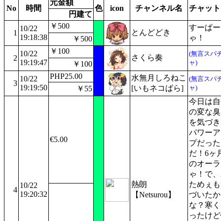
元金額
No
時間
色
icon
チャンネル名
チャット
円建て
￥500
すーぱー
10/22
とんどどき
1
19:18:38
ゃ！
￥500
￥100
10/22
(無言スパ
さくら奏
2
19:19:47
ャ)
￥100
PHP25.00
水無月しろねこ
10/22
(無言スパ
3
19:19:50
[いもネコぱら]
ャ)
￥55
今日は自
の変な臭
を気づき
パワーア
€5.00
プだった
だ！6ヶ
のオーラ
ゃ！で、
熱朗
ためぇも
10/22
4
19:20:32
【Netsurou】
づいたか
な？寒く
ったけど