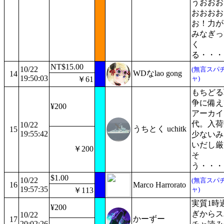
うおおお
おおおお
お！力が
みなぎっ
く
る・・・
NT$15.00
10/22
(無言スパ
WDなlao gong
14
19:50:03
ャ)
￥61
もちどる
争に備え
¥200
アーカイ
代。入荷
10/22
うちとく uchitk
15
19:55:42
少ないみ
いだし厳
￥200
そ
う・・・
$1.00
10/22
(無言スパ
16
Marco Harrorato
19:57:35
ャ)
￥113
実質1時
¥200
ぎからス
10/22
かーずー
17
20:02:26