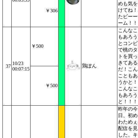
めも気を
けてね！
￥306
たビーー
ーム！！
こんなこ
もあろう
とコンビ
￥500
で桃のタ
トを買っ
きてある
10/23
鶏ぽん
37
00:07:15
だ！こん
こともあ
うかと！
￥500
こんなこ
もあろう
と！！！
昨年の今
日、初め
わためぇ
配信を見
した。キ