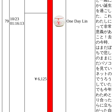
と一緒に
かい誕生
を過ごし
た、これ
10/23
79
One Day Lin
わたしに
01:16:13
って非常
意義があ
こと！去
の今時、
はまだぼ
ちで悲し
のままに
だパソコ
を見てい
ネットの
￥6,125
でうろう
していた
でも今年
わためと
り合った
らに立ち
がった自