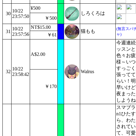
¥500
10/22
しろくろは
30
23:57:50
￥500
NT$15.00
10/22
(無言スパ
猫もも
31
23:57:56
ャ)
￥61
今週連続
ッスンと
A$2.00
色々お疲
様～いつ
すっごく
10/22
32
Walrus
23:58:42
張ってて
らい！明
￥170
早いけど
夜まった
しようね
スマブラ
n1ひたす
ら、わた
されてい
て、可愛