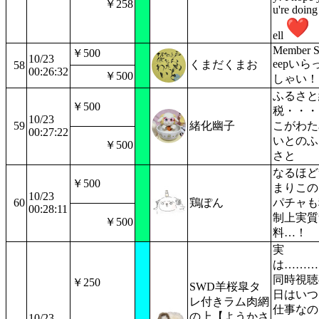
￥258
u're doin
ell
Member 
￥500
10/23
eepいら
くまだくまお
58
00:26:32
￥500
しゃい！
ふるさと
￥500
税・・・
10/23
59
緒化幽子
こがわた
00:27:22
いとのふ
￥500
さと
なるほど
￥500
まりこの
10/23
60
鶏ぽん
パチャも
00:28:11
制上実質
￥500
料…！
実
は………
同時視聴
￥250
SWD羊桜皐タ
日はいつ
レ付きラム肉網
仕事なの
の上【ようかさ
10/23