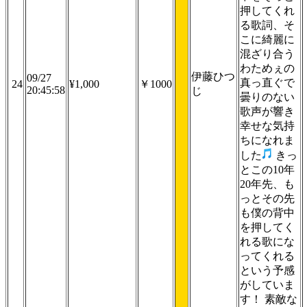
押してくれ
る歌詞、そ
こに綺麗に
混ざり合う
わためぇの
伊藤ひつ
09/27
真っ直ぐで
24
¥1,000
￥1000
20:45:58
じ
曇りのない
歌声が響き
幸せな気持
ちになれま
した
きっ
とこの10年
20年先、も
っとその先
も僕の背中
を押してく
れる歌にな
ってくれる
という予感
がしていま
す！ 素敵な