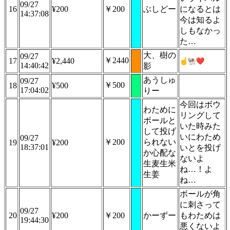
09/27
16
¥200
￥200
ぶしどー
になるとは
14:37:08
今は知るよ
しもなかっ
た…
大、樹の
09/27
￥2440
17
¥2,440
14:40:42
影
あうしゅ
09/27
￥500
18
¥500
17:04:02
りー
今回はボウ
わために
リングして
ボールと
いた時みた
して投げ
いにわため
09/27
￥200
られない
19
¥200
18:37:01
いとを投げ
か心配な
ないよ
生麦生米
ね…！よ
生姜
ね…
ボールが角
に刺さって
09/27
20
¥200
￥200
かーずー
もわためは
19:44:30
悪くないよ