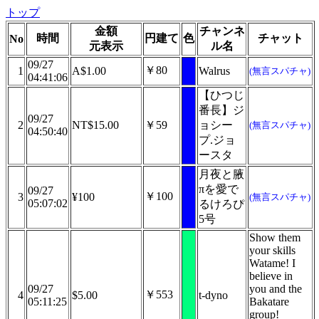
トップ
金額
チャンネ
時間
円建て
色
チャット
No
元表示
ル名
09/27
￥80
1
A$1.00
Walrus
(無言スパチャ)
04:41:06
【ひつじ
番長】ジ
09/27
2
NT$15.00
￥59
ョシー
(無言スパチャ)
04:50:40
プ.ジョ
ースタ
月夜と腋
πを愛で
09/27
￥100
3
¥100
(無言スパチャ)
05:07:02
るけろぴ
5号
Show them
your skills
Watame! I
believe in
09/27
you and the
￥553
4
$5.00
t-dyno
05:11:25
Bakatare
group!