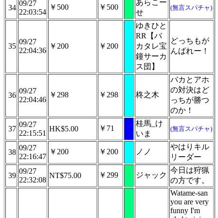
あらこー
09/27
￥500
￥500
34
(無言スパチャ)
22:03:54
せ
ゆきひと
RR【バ
どっちもが
09/27
35
￥200
￥200
カタレ宝
22:04:36
んばれー！
鐘サーカ
ス団】
バカとアホ
の対決はど
09/27
￥298
￥298
柊之木
36
22:04:46
っちが勝つ
のか！
桂馬_け
09/27
￥71
37
HK$5.00
(無言スパチャ)
22:15:51
いま
やはりキル
09/27
￥200
￥200
ノノ
38
22:16:47
リーダー
今日は狩猟
09/27
￥299
ジャック
39
NT$75.00
22:32:08
の方です。
Watame-san
you are very
funny I'm