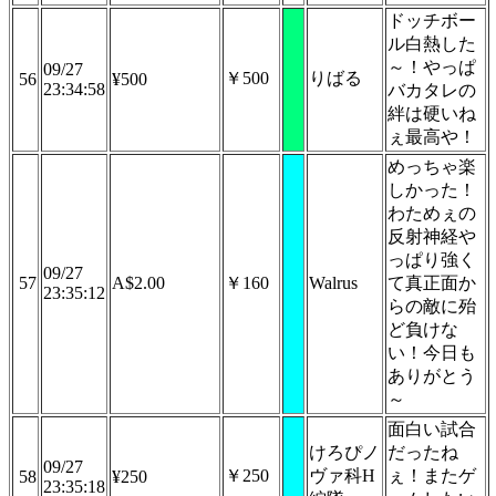
ドッチボー
ル白熱した
～！やっぱ
09/27
￥500
りばる
56
¥500
23:34:58
バカタレの
絆は硬いね
ぇ最高や！
めっちゃ楽
しかった！
わためぇの
反射神経や
っぱり強く
09/27
57
A$2.00
￥160
Walrus
て真正面か
23:35:12
らの敵に殆
ど負けな
い！今日も
ありがとう
～
面白い試合
けろぴノ
だったね
09/27
￥250
ヴァ科H
ぇ！またゲ
58
¥250
23:35:18