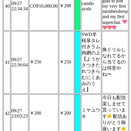
glad to join
09/27
camilo
￥288
40
COP10,000.00
my very first
22:34:34
ayala
membersheep
and my first
superchat.
SWD羊
桜皐タレ
付きラム
角ドリルし
肉網の上
なれてるか
【ようか
09/27
￥250
￥250
ら当てるの
41
22:36:04
さつきた
は得意や
れつきら
ね〜
むにくあ
みのう
え】
今日も配信
楽しませて
貰っていま
ミヤユウ
09/27
￥200
￥200
42
23:03:23
キ
す
配信あ
りがとう御
座います