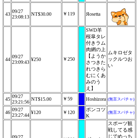
09/27
￥119
43
NT$30.00
Яosetta
23:08:13
SWD羊
桜皐タレ
付きラム
肉網の上
ムキロゼタ
【ようか
09/27
￥250
ックルつお
44
¥250
23:09:43
さつきた
い
れつきら
むにくあ
みのう
え】
09/27
￥59
45
NT$15.00
Hoshizora
(無言スパチャ)
23:21:56
09/27
ポンコツ
46
¥120
￥120
(無言スパチャ)
23:27:44
K
スポーツ観
戦してる感
じでめっち
09/27