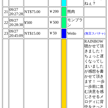
ねぇ？
09/27
￥299
熊肉
21
NT$75.00
20:27:28
モンブラ
09/27
￥500
22
¥500
20:28:38
ン
09/27
￥59
23
NT$15.00
Weilo
(無言スパチャ)
20:45:09
RAINBOW
聴かせて頂
きました！
ちょっと遅
くなってし
まいました
が感想を書
かせて頂き
ます！ 一歩
一歩前に進
む決意を感
じさせるメ
ロディに背
中をそっと