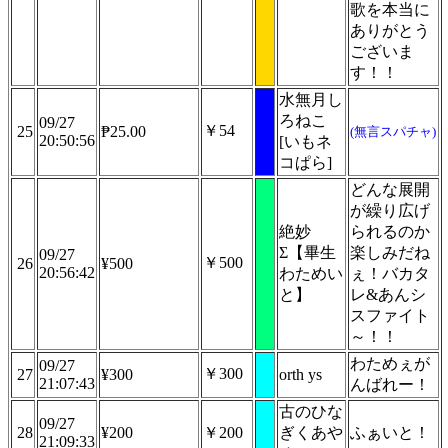
歌を本当に
ありがとう
ございま
す！！
水無月し
ろねこ
09/27
￥54
25
₱25.00
(無言スパチャ)
20:50:56
[いもネ
コぱら]
どんな展開
が繰り広げ
絶妙
られるのか
Σ【畢生
楽しみだね
09/27
￥500
26
¥500
20:56:42
わためい
ぇ！バカタ
と】
レ&あんシ
スファイト
～！！
わためぇが
09/27
￥300
27
¥300
orth ys
21:07:43
んばれー！
古のひな
09/27
28
¥200
￥200
ぎくあや
ふぁいと！
21:09:33