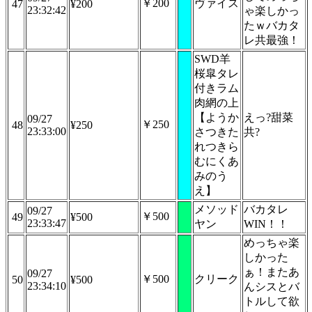
￥200
ヴァイス
47
¥200
23:32:42
ゃ楽しかっ
たｗバカタ
レ共最強！
SWD羊
桜皐タレ
付きラム
肉網の上
【ようか
えっ?甜菜
09/27
￥250
48
¥250
23:33:00
さつきた
共?
れつきら
むにくあ
みのう
え】
メソッド
バカタレ
09/27
￥500
49
¥500
23:33:47
ヤン
WIN！！
めっちゃ楽
しかった
ぁ！またあ
09/27
￥500
クリーク
50
¥500
23:34:10
んシスとバ
トルして欲