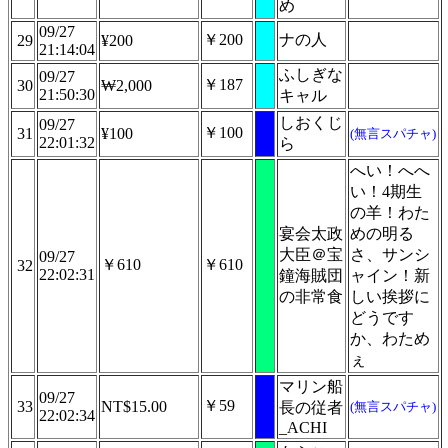
め
09/27
￥200
ナの人
29
¥200
21:14:04
ふしぎな
09/27
￥187
30
₩2,000
21:50:30
キャル
しおくじ
09/27
￥100
31
¥100
(無言スパチャ)
22:01:32
ら
へい！へへ
い！4期生
の羊！わた
宴会太政
めの明る
大臣＠宝
さ、サンシ
09/27
￥610
￥610
32
22:02:31
鐘海賊団
ャイン！新
の非常食
しい挨拶に
どうです
か、わため
ぇ
マリン船
09/27
￥59
33
NT$15.00
長の従者
(無言スパチャ)
22:02:34
_ACHI