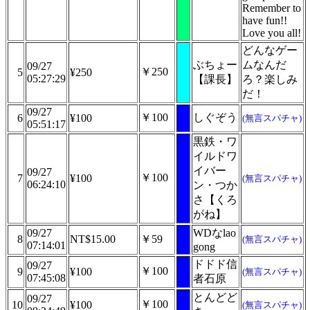
Remember to
have fun!!
Love you all!
どんなゲー
ぶちょー
ムなんだ
09/27
￥250
5
¥250
05:27:29
【課長】
ろ？楽しみ
だ！
09/27
￥100
しぐぞう
6
¥100
(無言スパチャ)
05:51:17
黒鉄・ワ
イルドワ
イバー
09/27
￥100
7
¥100
(無言スパチャ)
06:24:10
ン・つか
さ【くろ
がね】
09/27
WDなlao
8
NT$15.00
￥59
(無言スパチャ)
07:14:01
gong
ドドド信
09/27
￥100
9
¥100
(無言スパチャ)
07:45:08
者石原
とんどど
09/27
￥100
10
¥100
(無言スパチャ)