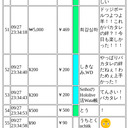
しい
ドッジボー
ルつよつよ
羊！！これ
09/27
がバカタレ
51
₩5,000
￥469
최강싱하
23:34:18
の絆？！今
日も楽しか
った！！！
やっぱりバ
カタレの絆
しきな
09/27
52
¥200
￥200
だねぇ！わ
23:34:40
み,WD
ためぇ上手
かった！
Seihoの
てんさい！
09/27
￥200
53
¥200
Hololive
23:34:43
バカタレ！
活Wata帳
09/27
￥500
とう
！
54
¥500
23:34:53
うちとく
09/27
￥90
55
¥90
23:34:58
uchitk