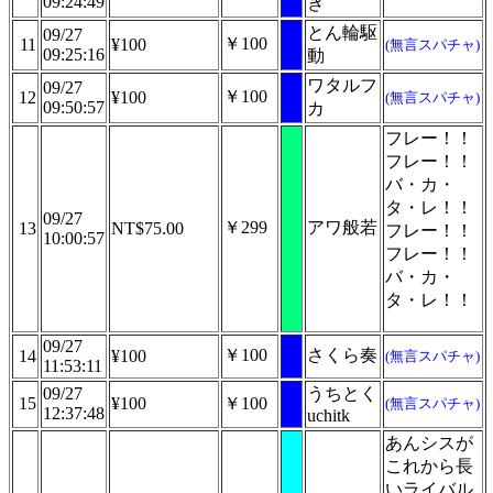
09:24:49
き
とん輪駆
09/27
￥100
11
¥100
(無言スパチャ)
09:25:16
動
ワタルフ
09/27
￥100
12
¥100
(無言スパチャ)
09:50:57
カ
フレー！！
フレー！！
バ・カ・
タ・レ！！
09/27
￥299
アワ般若
13
NT$75.00
フレー！！
10:00:57
フレー！！
バ・カ・
タ・レ！！
09/27
￥100
さくら奏
14
¥100
(無言スパチャ)
11:53:11
09/27
うちとく
15
¥100
￥100
(無言スパチャ)
12:37:48
uchitk
あんシスが
これから長
いライバル