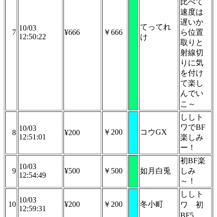
比べて
速度は
遅いか
てってれ
10/03
7
¥666
￥666
ら位置
12:50:22
け
取りと
射線切
りに気
を付け
て楽し
んでい
こ～
ししト
ワでBF
10/03
￥200
コウGX
8
¥200
12:51:01
楽しみ
ー！
初BF楽
10/03
9
¥500
￥500
如月白兎
しみ
12:54:49
～！
ししト
10/03
10
¥200
￥200
冬小町
ワ
初
12:59:31
BF5