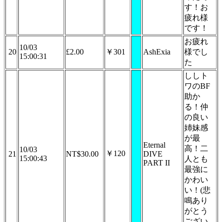
す！お
疲れ様
です！
お疲れ
10/03
20
£2.00
￥301
AshExia
様でし
15:00:31
た
ししト
ワのBF
助か
る！仲
の良い
姉妹感
が最
Eternal
高！二
10/03
￥120
21
NT$30.00
DIVE
15:00:43
人とも
PART II
最強に
かわい
い！(悲
鳴あり
がとう
ござい