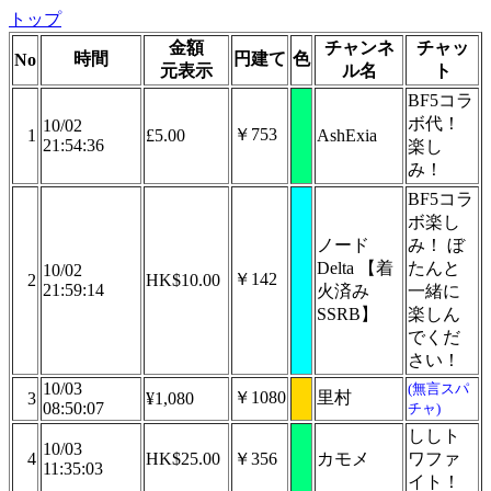
トップ
金額
チャンネ
チャッ
時間
円建て
色
No
元表示
ル名
ト
BF5コラ
ボ代！
10/02
￥753
1
£5.00
AshExia
21:54:36
楽し
み！
BF5コラ
ボ楽し
ノード
み！ ぼ
Delta 【着
たんと
10/02
￥142
2
HK$10.00
21:59:14
火済み
一緒に
SSRB】
楽しん
でくだ
さい！
10/03
(無言スパ
￥1080
里村
3
¥1,080
08:50:07
チャ)
ししト
10/03
4
HK$25.00
￥356
カモメ
ワファ
11:35:03
イト！