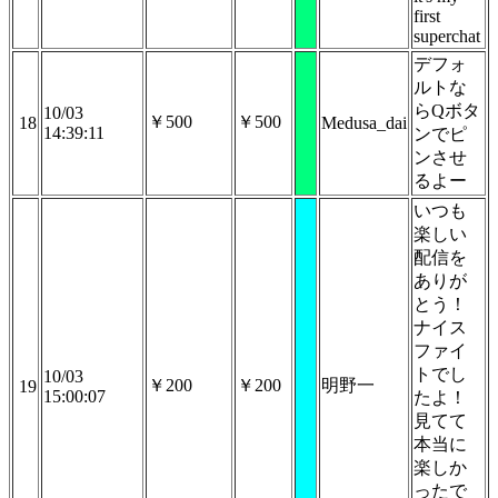
first
superchat
デフォ
ルトな
らQボタ
10/03
￥500
￥500
18
Medusa_dai
14:39:11
ンでピ
ンさせ
るよー
いつも
楽しい
配信を
ありが
とう！
ナイス
ファイ
トでし
10/03
￥200
￥200
明野一
19
15:00:07
たよ！
見てて
本当に
楽しか
ったで