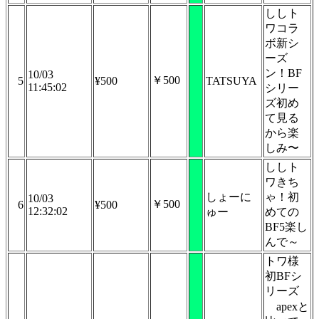
ししト
ワコラ
ボ新シ
ーズ
ン！BF
10/03
￥500
5
¥500
TATSUYA
11:45:02
シリー
ズ初め
て見る
から楽
しみ〜
ししト
ワきち
しょーに
ゃ！初
10/03
￥500
6
¥500
12:32:02
ゅー
めての
BF5楽し
んで～
トワ様
初BFシ
リーズ
apexと