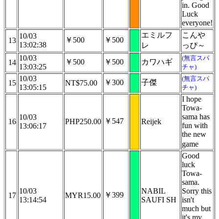
in. Good
Luck
everyone!
エミルフ
こんや
10/03
￥500
￥500
13
13:02:38
レ
っぴ～
10/03
(無言スパ
￥500
￥500
カワハギ
14
13:03:25
チャ)
10/03
(無言スパ
￥300
子傑
15
NT$75.00
13:05:15
チャ)
I hope
Towa-
sama has
10/03
￥547
16
PHP250.00
Reijek
fun with
13:06:17
the new
game
Good
luck
Towa-
sama.
10/03
NABIL
Sorry this
￥399
17
MYR15.00
13:14:54
SAUFI SH
isn't
much but
it's my