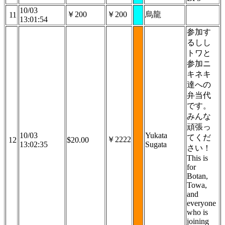
10/03
￥200
￥200
烏龍
11
13:01:54
参加す
るしし
トワと
参加ニ
キネキ
達への
弁当代
です。
みんな
頑張っ
10/03
Yukata
てくだ
￥2222
12
$20.00
13:02:35
Sugata
さい！
This is
for
Botan,
Towa,
and
everyone
who is
joining