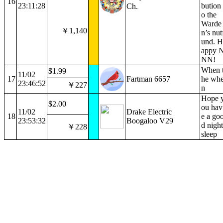
16
23:11:28
bution 
Ch.
o the
Warde
￥1,140
n’s nut
und. H
appy 
NN!
When 
$1.99
11/02
17
Fartman 6657
he wh
23:46:52
￥227
n
Hope 
$2.00
ou hav
11/02
Drake Electric
18
e a go
23:53:32
Boogaloo V29
d night
￥228
sleep