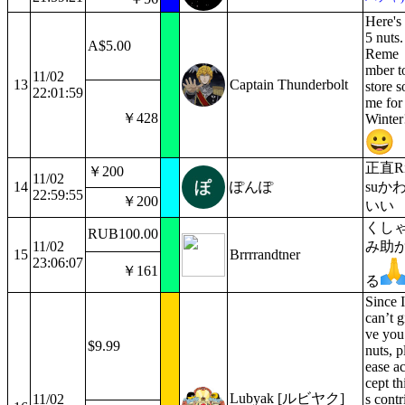
Here's
5 nuts.
A$5.00
Reme
mber t
11/02
13
Captain Thunderbolt
store s
22:01:59
me for
￥428
Winter
正直R
￥200
11/02
14
ぽんぽ
suか
22:59:55
￥200
いい
くし
RUB100.00
11/02
み助
15
Brrrrandtner
23:06:07
￥161
る
Since I
can’t g
ve you
$9.99
nuts, p
ease a
cept th
Lubyak [ルビヤク]
11/02
s contr