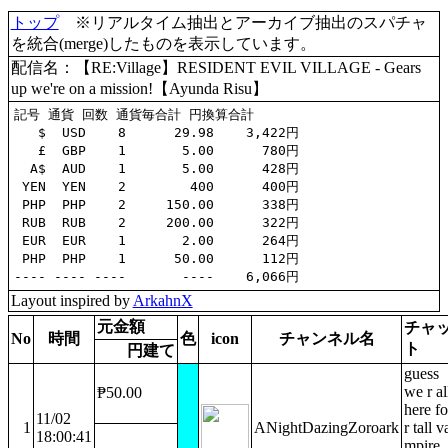
トップ
※リアルタイム抽出とアーカイブ抽出のスパチャ
を統合(merge)したものを表示しています。
配信名：【RE:Village】RESIDENT EVIL VILLAGE - Gears
up we're on a mission!【Ayunda Risu】
記号 通貨 回数 通貨毎合計 円換算合計

   $  USD    8      29.98    3,422円

   £  GBP    1       5.00      780円

  A$  AUD    1       5.00      428円

 YEN  YEN    2        400      400円

 PHP  PHP    2     150.00      338円

 RUB  RUB    2     200.00      322円

 EUR  EUR    1       2.00      264円

 PHP  PHP    1      50.00      112円

Layout inspired by
ArkahnX
元金額
チャ
No
時間
色
icon
チャンネル名
ト
円建て
guess
we r al
₱50.00
here fo
11/02
1
ANightDazingZoroark
r tall v
18:00:41
mpire