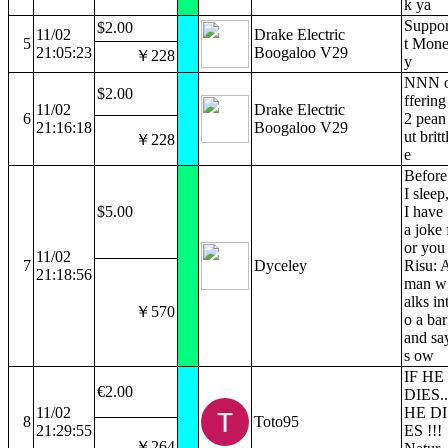
k ya
Suppo
$2.00
11/02
Drake Electric
5
t Mon
21:05:23
Boogaloo V29
￥228
y
NNN 
$2.00
ffering
11/02
Drake Electric
6
2 pean
21:16:18
Boogaloo V29
ut britt
￥228
e
Before
I sleep
$5.00
I have
a joke 
or you
11/02
7
Dyceley
Risu: 
21:18:56
man w
alks in
￥570
o a bar
and sa
s ow
IF HE
€2.00
DIES..
11/02
HE DI
8
Toto95
21:29:55
ES !!!
￥264