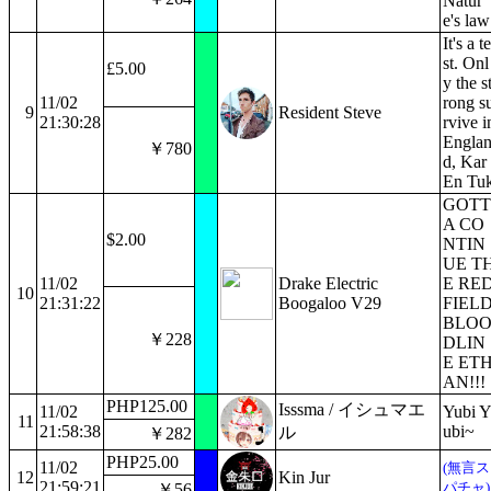
Natur
e's law
It's a te
st. Onl
£5.00
y the s
11/02
rong s
9
Resident Steve
21:30:28
rvive i
Engla
￥780
d, Kar
En Tu
GOTT
A CO
$2.00
NTIN
UE T
11/02
Drake Electric
E RE
10
21:31:22
Boogaloo V29
FIEL
BLO
￥228
DLIN
E ET
AN!!!
PHP125.00
Isssma / イシュマエ
11/02
Yubi 
11
21:58:38
ubi~
ル
￥282
PHP25.00
11/02
(無言ス
12
Kin Jur
21:59:21
パチャ)
￥56