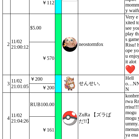
￥112
momm
y waif
Very e
xited t
$5.00
see yo
play th
s game
11/02
2
neostormfox
Risu! 
21:00:12
ope yo
u enjo
￥570
it alot
Hell
￥200
11/02
せんせい,
3
o…N
21:01:05
￥200
N
konbrr
rwa Rr
RUB100.00
rrisu!!!
mogu
ZuRa 【ズラば
11/02
4
mogu 
21:04:26
だ!!】
ummy.
menun
￥161
ya ena