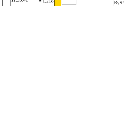
￥1,218
RyS!