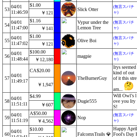
$1.00
04/01
(無言スパチ
53
Slick Otter
11:46:59
ャ)
￥121
$1.16
04/01
Vypur under the
(無言スパチ
54
11:47:00
Lemon Tree
ャ)
￥141
$1.00
04/01
(無言スパチ
55
Olive Boi
11:47:02
ャ)
￥121
$100.00
04/01
(無言スパチ
56
magpie
11:48:44
ャ)
￥12,180
Irys seemed
CA$20.00
kind of out
04/01
57
TheBurnerGuy
of it this stre
11:49:17
￥1,947
am...
Will Owl’s l
$4.99
04/01
58
Dugie555
ove you Iry
11:51:11
￥607
S!
A$50.00
04/01
(無言スパチ
59
Nop
11:51:19
ャ)
￥4,562
Happy Apri
$10.00
04/01
60
FalcomxTrails 💎
Fool's Day I
11:53:41