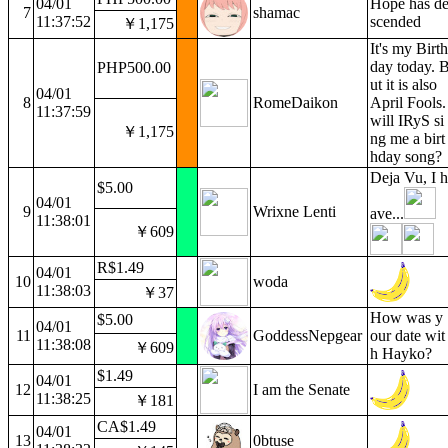
04/01
Hope has d
7
shamac
11:37:52
scended
￥1,175
It's my Birth
day today. 
PHP500.00
ut it is also
04/01
8
RomeDaikon
April Fools.
11:37:59
will IRyS si
￥1,175
ng me a birt
hday song?
Deja Vu, I h
$5.00
04/01
9
Wrixne Lenti
ave...
11:38:01
￥609
R$1.49
04/01
10
woda
11:38:03
￥37
How was y
$5.00
04/01
11
GoddessNepgear
our date wit
11:38:08
￥609
h Hayko?
$1.49
04/01
12
I am the Senate
11:38:25
￥181
CA$1.49
04/01
13
0btuse