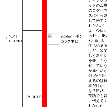
アインク
ッドの22
のログハ
スに引っ
して来て
れたんだ
よ。今日
ら4月、IR
265day・ポン
04/01
3
Sと新しい
10:12:03
RySクネヒト
生活始ま
けど、皆
しく新生
を楽しも
ぜ！てい
か新生活
4月から始
まるのは
本だけか
な？IRyS
英語でも
￥10,000
に伝えて
れないか