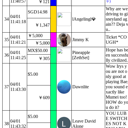
11:40:57
ャ)
￥121
Why are we
SGD14.98
driving to gi
04/01
34
lAngelingl💎
sneyland ag
11:41:18
ain?? Deja 
￥1,347
u..
￥5,000
04/01
Ticket *CO
35
Jimmy K
11:41:21
UGH*
￥5,000
Hope has b
MX$50.00
04/01
Pineapple
36
en successf
11:41:25
[ZethSet]
￥305
lly civilized.
Wow Irys y
ou are not o
$5.00
nly good at
playing Bae
04/01
37
Dawnlite
you sound e
11:43:30
xactly like
Mumei too!
￥609
HOW do y
u do it?
YOU LUB
$5.00
E SWITCH
04/01
Leave David
38
ES NOT K
11:43:32
Alone