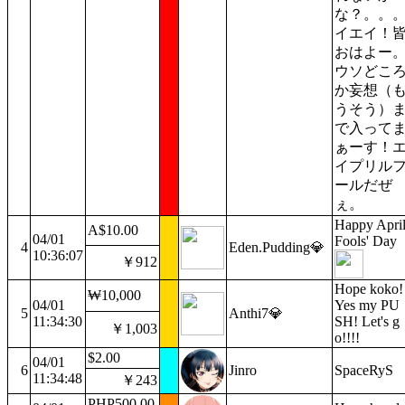
な？。。
イエイ！
おはよー
ウソどこ
か妄想（
うそう）
で入って
ぁーす！
イプリル
ールだぜ
ぇ。
Happy Apri
A$10.00
04/01
Fools' Day
4
Eden.Pudding💎
10:36:07
￥912
Hope koko!
₩10,000
04/01
Yes my PU
5
Anthi7💎
11:34:30
SH! Let's g
￥1,003
o!!!!
$2.00
04/01
6
Jinro
SpaceRyS
11:34:48
￥243
PHP500.00