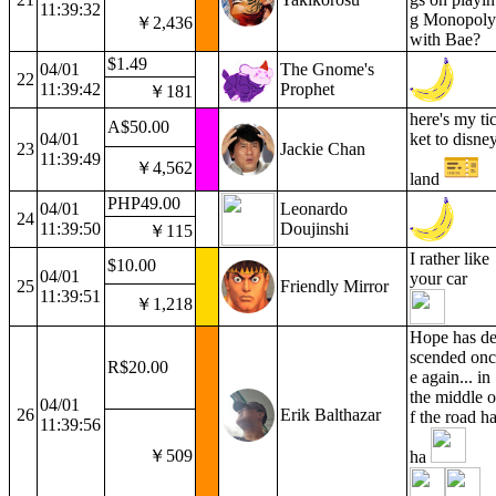
11:39:32
g Monopoly
￥2,436
with Bae?
$1.49
04/01
The Gnome's
22
11:39:42
Prophet
￥181
here's my ti
A$50.00
04/01
ket to disne
23
Jackie Chan
11:39:49
￥4,562
land
PHP49.00
04/01
Leonardo
24
11:39:50
Doujinshi
￥115
I rather like
$10.00
04/01
your car
25
Friendly Mirror
11:39:51
￥1,218
Hope has d
scended onc
R$20.00
e again... in
the middle o
04/01
26
Erik Balthazar
f the road h
11:39:56
￥509
ha