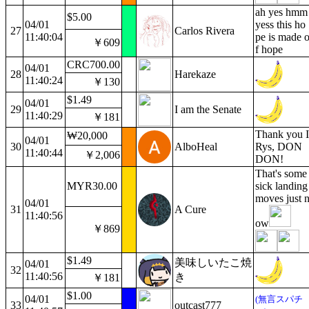
ah yes hmm
$5.00
04/01
yess this ho
27
Carlos Rivera
11:40:04
pe is made 
￥609
f hope
CRC700.00
04/01
28
Harekaze
11:40:24
￥130
$1.49
04/01
29
I am the Senate
11:40:29
￥181
Thank you I
₩20,000
04/01
30
AlboHeal
Rys, DON
11:40:44
￥2,006
DON!
That's some
MYR30.00
sick landing
moves just 
04/01
31
A Cure
11:40:56
ow
￥869
$1.49
美味しいたこ焼
04/01
32
11:40:56
き
￥181
$1.00
04/01
(無言スパチ
33
outcast777