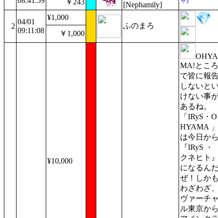
08:41:59
ャ)
￥243
[Nephamily]
¥1,000
04/01
ふのまろ
2
09:11:08
￥1,000
OHYA
MA!とこ
で皆に報
しないと
けない事
あるね。
「IRyS・O
HYAMA 
は今日か
『IRyS ・
クネヒト
¥10,000
になるん
ぜ！しか
わざわざ
ヴァーチ
ル東京か