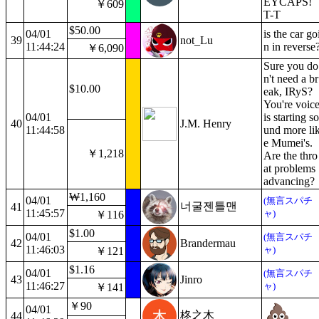
EYCAPS!
￥609
T-T
$50.00
04/01
is the car go
39
not_Lu
11:44:24
n in reverse
￥6,090
Sure you do
n't need a br
$10.00
eak, IRyS?
You're voic
04/01
is starting so
40
J.M. Henry
11:44:58
und more li
e Mumei's.
￥1,218
Are the thro
at problems
advancing?
₩1,160
04/01
(無言スパチ
너굴젠틀맨
41
11:45:57
ャ)
￥116
$1.00
04/01
(無言スパチ
42
Brandermau
11:46:03
ャ)
￥121
$1.16
04/01
(無言スパチ
43
Jinro
11:46:27
ャ)
￥141
￥90
04/01
柊之木
44