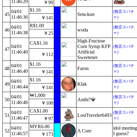
11:46:29
￥90
$1.16
04/01
(無言スパチ
45
Seta-kun
11:46:36
ャ)
￥141
R$1.00
04/01
(無言スパチ
46
woda
11:46:38
ャ)
￥25
High-Fructose
CA$1.16
04/01
Corn Syrup KFP
(無言スパチ
47
11:46:40
Artificial
ャ)
￥112
Sweetener
$1.16
04/01
(無言スパチ
48
Faron
11:46:40
ャ)
￥141
$1.16
04/01
(無言スパチ
49
Klak
11:46:44
ャ)
￥141
₩1,000
04/01
(無言スパチ
50
Anthi7💎
11:46:46
ャ)
￥100
CA$1.00
04/01
(無言スパチ
51
LostTraveler6493
11:46:47
ャ)
￥97
MYR6.00
04/01
idol meeting
52
A Cure
11:46:57
I guess?
￥173