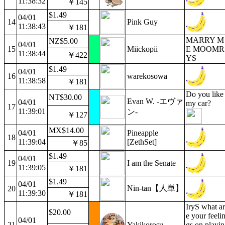
11:38:32
￥145
$1.49
04/01
14
Pink Guy
11:38:43
￥181
MARRY M
NZ$5.00
04/01
15
Miickopii
E MOOMR
11:38:44
￥422
YS
$1.49
04/01
16
warekosowa
11:38:58
￥181
Do you like
NT$30.00
Evan W. -エヴァ
04/01
my car?
17
11:39:01
ン-
￥127
MX$14.00
04/01
Pineapple
18
11:39:04
[ZethSet]
￥85
$1.49
04/01
19
I am the Senate
11:39:05
￥181
$1.49
04/01
Nin-tan【人単】
20
11:39:30
￥181
IryS what ar
$20.00
e your feeli
04/01
21
Yakikorosu
gs on playin