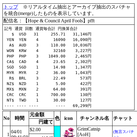
トップ
※リアルタイム抽出とアーカイブ抽出のスパチャ
を統合(merge)したものを表示しています。
配信名：【Hope & Council April Fools】pfft
記号 通貨 回数 通貨毎合計 円換算合計

   $  USD   31     255.71   31,146円

 YEN  YEN    4      16090   16,090円

  A$  AUD    3     110.00   10,036円

 WON  KRW    4      32160    3,227円

 PHP  PHP    3    1049.00    2,465円

 CA$  CAD    4      23.65    2,302円

 SGD  SGD    1      14.98    1,347円

 MYR  MYR    2      36.00    1,043円

  R$  BRL    3      22.49      573円

 NZ$  NZD    1       5.00      422円

 MX$  MXN    2      64.00      391円

 CRC  CRC    1     700.00      130円

 NT$  TWD    1      30.00      127円

元金額
No
時間
色
icon
チャンネル名
チャット
円建て
GrimCatnip
$2.00
04/01
(無言スパチ
1
[AoH]