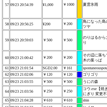
￥1000
夏雲氷雨
57
09/23 20:54:39
¥1,000
鳥になった島
￥200
58
09/23 20:56:25
¥200
ツヤ
のりはるから
59
09/23 20:59:03
￥500
￥500
り
その辺に落ち
￥200
￥200
60
09/23 21:00:42
木の葉っぱ
61
09/23 21:01:54
SGD2.00
￥161
spontaneouspot
62
09/23 21:02:06
￥120
￥120
ゴリゴリ
63
09/23 21:03:55
￥500
￥500
うにの森
コウ.exe【焼
￥250
￥250
64
09/23 21:03:56
にぎり 変更
65
09/23 21:04:28
￥610
￥610
shin