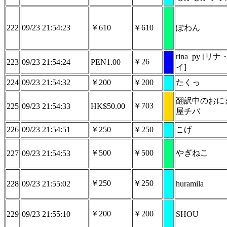
222
09/23 21:54:23
￥610
￥610
ぽわん
rina_py [リ
￥26
223
09/23 21:54:24
PEN1.00
イ]
224
09/23 21:54:32
￥200
￥200
たくっ
翻訳中のおに
￥703
225
09/23 21:54:33
HK$50.00
屋チバ
226
09/23 21:54:51
￥250
￥250
こげ
￥500
￥500
やぎねこ
227
09/23 21:54:53
￥250
￥250
228
09/23 21:55:02
huramila
￥200
￥200
229
09/23 21:55:10
SHOU