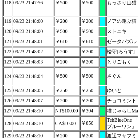
118
09/23 21:47:56
￥500
￥500
もっさり山猫
119
09/23 21:48:00
￥200
￥200
ノアの運ぶ猫
120
09/23 21:48:00
￥500
￥500
ストニキ
121
09/23 21:48:01
￥610
￥610
ゼータパズル
122
09/23 21:48:02
￥200
￥200
楼守[ろうす]
123
09/23 21:48:03
￥200
￥200
とりごもく
￥500
￥500
さぐん
124
09/23 21:48:04
125
09/23 21:48:05
￥250
￥250
ゆいと
126
09/23 21:48:07
￥200
￥200
チョコミント
127
09/23 21:48:10
NT$100.00
￥394
猫じゃらしMark
TehBlueOne
￥856
128
09/23 21:48:10
CA$10.00
ブルーワン」
129
09/23 21:48:10
￥200
￥200
渡辺マサフミ