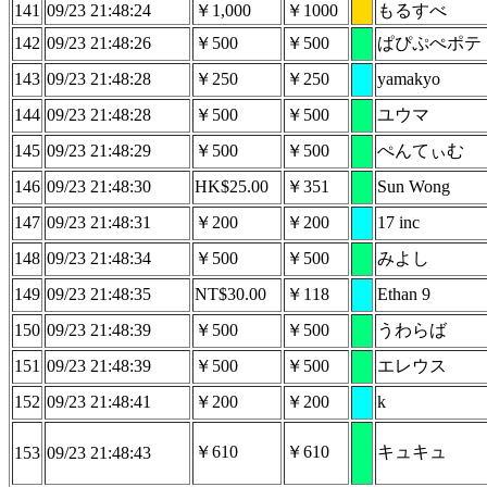
141
09/23 21:48:24
￥1,000
￥1000
もるすべ
142
09/23 21:48:26
￥500
￥500
ぱぴぷぺポテ
143
09/23 21:48:28
￥250
￥250
yamakyo
144
09/23 21:48:28
￥500
￥500
ユウマ
145
09/23 21:48:29
￥500
￥500
ぺんてぃむ
146
09/23 21:48:30
HK$25.00
￥351
Sun Wong
147
09/23 21:48:31
￥200
￥200
17 inc
148
09/23 21:48:34
￥500
￥500
みよし
149
09/23 21:48:35
NT$30.00
￥118
Ethan 9
150
09/23 21:48:39
￥500
￥500
うわらば
151
09/23 21:48:39
￥500
￥500
エレウス
152
09/23 21:48:41
￥200
￥200
k
￥610
￥610
キュキュ
153
09/23 21:48:43