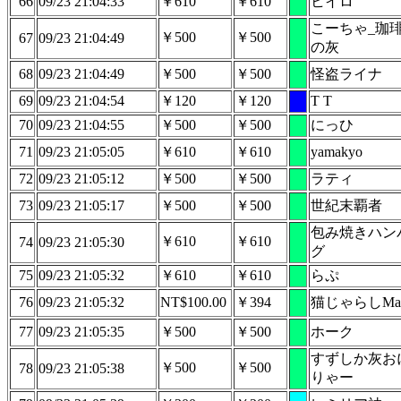
66
09/23 21:04:33
￥610
￥610
ヒイロ
こーちゃ_珈
￥500
￥500
67
09/23 21:04:49
の灰
68
09/23 21:04:49
￥500
￥500
怪盗ライナ
69
09/23 21:04:54
￥120
￥120
T T
70
09/23 21:04:55
￥500
￥500
にっひ
71
09/23 21:05:05
￥610
￥610
yamakyo
72
09/23 21:05:12
￥500
￥500
ラティ
73
09/23 21:05:17
￥500
￥500
世紀末覇者
包み焼きハン
￥610
￥610
74
09/23 21:05:30
グ
75
09/23 21:05:32
￥610
￥610
らぷ
76
09/23 21:05:32
NT$100.00
￥394
猫じゃらしMark
77
09/23 21:05:35
￥500
￥500
ホーク
すずしか灰お
￥500
￥500
78
09/23 21:05:38
りゃー