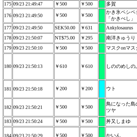
175
09/23 21:49:47
￥500
￥500
多賀
かき氷ペシペ
￥500
￥500
176
09/23 21:49:50
「かきぺし」
177
09/23 21:49:50
SEK50.00
￥631
Ankylosaurus
178
09/23 21:50:07
NT$75.00
￥295
南洋きゅうり
179
09/23 21:50:10
￥500
￥500
マスクonマス
180
09/23 21:50:13
￥610
￥610
しののめしの
￥200
￥200
ウト
181
09/23 21:50:18
鳥になった島
￥500
￥500
182
09/23 21:50:21
ツヤ
183
09/23 21:50:24
￥500
￥500
丼又しまゆ
￥500
￥500
かいん
184
09/23 21:50:29