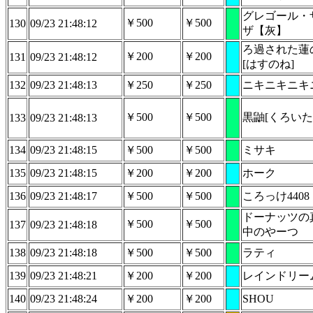
グレゴール・
￥500
￥500
130
09/23 21:48:12
ザ【灰】
ろ過された蓮
￥200
￥200
131
09/23 21:48:12
[はすのね]
132
09/23 21:48:13
￥250
￥250
ニキニキニキ
￥500
￥500
黒鼬[くろいた
133
09/23 21:48:13
134
09/23 21:48:15
￥500
￥500
ミサキ
135
09/23 21:48:15
￥200
￥200
ホーク
136
09/23 21:48:17
￥500
￥500
ころっけ4408
ドーナッツの
￥500
￥500
137
09/23 21:48:18
中のやーつ
138
09/23 21:48:18
￥500
￥500
ラティ
139
09/23 21:48:21
￥200
￥200
レインドリー
140
09/23 21:48:24
￥200
￥200
SHOU