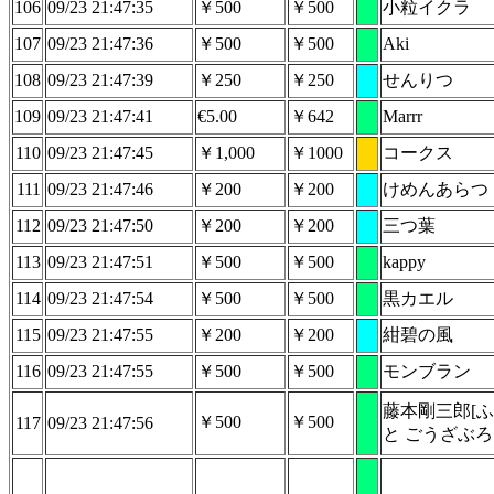
106
09/23 21:47:35
￥500
￥500
小粒イクラ
107
09/23 21:47:36
￥500
￥500
Aki
108
09/23 21:47:39
￥250
￥250
せんりつ
109
09/23 21:47:41
€5.00
￥642
Marrr
110
09/23 21:47:45
￥1,000
￥1000
コークス
111
09/23 21:47:46
￥200
￥200
けめんあらつ
112
09/23 21:47:50
￥200
￥200
三つ葉
113
09/23 21:47:51
￥500
￥500
kappy
114
09/23 21:47:54
￥500
￥500
黒カエル
115
09/23 21:47:55
￥200
￥200
紺碧の風
116
09/23 21:47:55
￥500
￥500
モンブラン
藤本剛三郎[
￥500
￥500
117
09/23 21:47:56
と ごうざぶろ