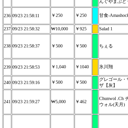
んぐやまぶど
￥250
￥250
甘食-Amashoc
236
09/23 21:58:11
237
09/23 21:58:32
₩10,000
￥925
Salad 1
238
09/23 21:58:37
￥500
￥500
ちぇる
￥1,040
￥1040
氷川翔
239
09/23 21:58:53
グレゴール・
￥500
￥500
240
09/23 21:59:16
ザ【灰】
Chunwol .Ch
241
09/23 21:59:27
₩5,000
￥462
ウォル(天月)