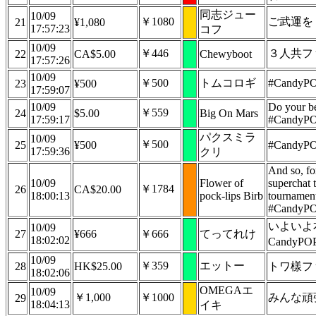
同志ジュー
10/09
￥1080
ご武運を
21
¥1,080
17:57:23
コフ
10/09
￥446
３人共フ
22
CA$5.00
Chewyboot
17:57:26
10/09
￥500
トムコロギ
#Candy
23
¥500
17:59:07
10/09
Do your be
￥559
24
$5.00
Big On Mars
17:59:17
#CandyP
パクスミラ
10/09
￥500
25
¥500
​#Candy
17:59:36
クリ
And so, for
10/09
Flower of
superchat 
￥1784
26
CA$20.00
18:00:13
pock-lips Birb
tournament
#CandyP
いよいよ
10/09
27
¥666
￥666
てってれけ
18:02:02
CandyPO
10/09
￥359
エットー
28
HK$25.00
トワ樣ファ
18:02:06
OMEGAエ
10/09
￥1,000
￥1000
みんな頑張
29
18:04:13
イキ