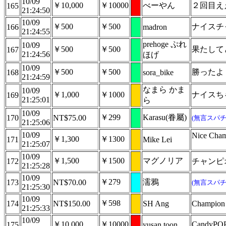
10/09
￥10,000
￥10000
べーやん
２回目え
165
21:24:50
10/09
￥500
￥500
ナイスチ
166
madron
21:24:55
prehoge ぷれ
10/09
￥500
￥500
果たして
167
21:24:56
ほげ
10/09
￥500
￥500
勝ったよ
168
sora_bike
21:24:59
なまら かま
10/09
￥1,000
￥1000
ナイスち
169
21:25:01
ら
10/09
￥299
Karasu(眷屬)
170
NT$75.00
(無言スパチ
21:25:06
10/09
Nice Ch
￥1,300
￥1300
171
Mike Lei
21:25:07
10/09
￥1,500
￥1500
マグノリア
172
チャンピ
21:25:28
10/09
￥279
濡鴉
173
NT$70.00
(無言スパチ
21:25:30
10/09
￥598
174
NT$150.00
SH Ang
Champion c
21:25:33
10/09
￥10,000
￥10000
Candy
175
yusan toon