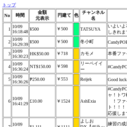
トップ
金額
チャンネル
時間
円建て
色
No
元表示
名
いよいよ
10/09
￥500
1
¥500
TATSUYA
16:18:48
しきれます
10/09
￥500
冬小町
2
¥500
CandyPO
16:29:39
10/09
￥718
カモメ
本番ファイ
3
HK$50.00
16:30:23
リーペイイ
10/09
￥598
4
NT$150.00
#CandyP
16:36:24
ー
10/09
￥553
5
₱250.00
Reijek
Good luc
16:36:26
#Cand
ャ！トワ
10/09
6
£10.00
￥1524
AshExia
！ファ
16:41:29
ト！！！
応援しま
よしお
練習の成
10/09
7
¥1,111
￥1111
DX【デラッ