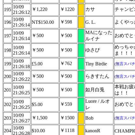
10/09
￥1,220
￥1220
カサ
チャンピ
195
21:26:12
10/09
￥598
よくやっ
196
NT$150.00
G. L.
21:26:14
MAになった
10/09
￥500
￥500
おめでと
197
21:26:14
ルイナ
めっちゃ
10/09
￥500
￥500
ゆさぴ
198
21:26:14
ま！！！
10/09
￥762
199
£5.00
Tiny Birdie
(無言スパチ
21:26:18
10/09
￥500
￥500
らきすたん
200
(無言スパチ
21:26:22
本戦お疲
10/09
￥500
￥500
如月白兎
201
21:26:25
は！！
Luore / ルオ
10/09
￥559
おめでと
202
$5.00
21:26:25
レ
10/09
￥1,500
￥1500
203
Bob
(無言スパチ
21:26:27
10/09
￥1118
204
$10.00
kanonR
CHAMPION
21:26:28