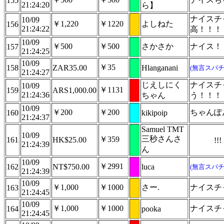
155
21:24:20
ら】
ナイスチ
10/09
￥1,220
￥1220
よしねた
156
21:24:22
高！！！
10/09
￥500
￥500
さかさか
ナイス！
157
21:24:25
10/09
￥35
158
ZAR35.00
Hlanganani
(無言スパチ
21:24:27
じえしにく
ナイスチ
10/09
￥1131
159
ARS1,000.00
21:24:36
ちゃん
う！！！
10/09
￥200
￥200
ちゃんぽ
160
kikipoip
21:24:37
Samuel TMT
10/09
三秒さんさ
￥359
161
HK$25.00
!!!
21:24:39
ん
10/09
￥2991
162
NT$750.00
luca
(無言スパチ
21:24:39
10/09
￥1,000
￥1000
さー.
ナイスチ
163
21:24:45
10/09
￥1,000
￥1000
ナイスチ
164
pooka
21:24:45