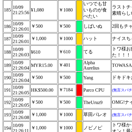
いつでも甘
ラストチ
10/09
185
¥1,080
￥1080
いものが食
21:25:56
素晴らし
べたい
10/09
￥500
￥500
しばいぬ
2回もチ
186
21:26:01
10/09
￥1,000
￥1000
ハット
ナイスち
187
21:26:01
トワ様お
10/09
￥610
てる
188
¥610
21:26:03
た！！！
10/09
Alpha
￥401
189
MYR15.00
TOWAS
21:26:04
Aurelius
10/09
￥500
￥500
ドキドキ
190
Yang
21:26:04
10/09
￥7184
191
HK$500.00
Parco CPU
(無言スパチ
21:26:05
10/09
￥500
￥500
OMG!
192
TheUruz9
21:26:05
10/09
￥1,000
￥1000
草田パレオ
193
(無言スパチ
21:26:08
トワ様か
10/09
￥1,000
￥1000
ノピノピ
194
21:26:11
オン！最