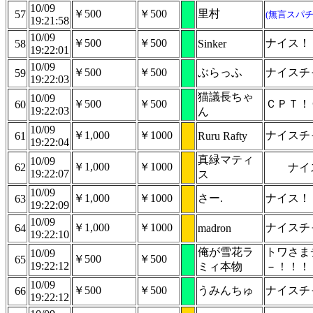
10/09
￥500
￥500
里村
57
(無言スパチ
19:21:58
10/09
￥500
￥500
ナイス！
58
Sinker
19:22:01
10/09
￥500
￥500
ぶらっふ
ナイスチ
59
19:22:03
猫議長ちゃ
10/09
￥500
￥500
ＣＰＴ！
60
19:22:03
ん
10/09
￥1,000
￥1000
ナイスチ
61
Ruru Rafty
19:22:04
真緑マティ
10/09
￥1,000
￥1000
62
ナイ
19:22:07
ス
10/09
￥1,000
￥1000
さー.
ナイス！
63
19:22:09
10/09
￥1,000
￥1000
ナイスチ
64
madron
19:22:10
俺が雪花ラ
トワさま
10/09
￥500
￥500
65
19:22:12
ミィ本物
－！！！
10/09
￥500
￥500
うみんちゅ
ナイスチ
66
19:22:12