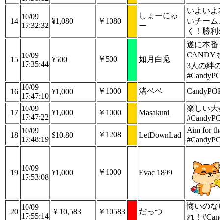
いよいよ
しょーにゅ
10/09
14
¥1,080
￥1080
いチーム
17:32:32
ー
く！勝利
遂に本番
CAND
10/09
￥500
如月白兎
15
¥500
17:35:44
3人の絆
#CandyP
10/09
￥1000
渚ベベ
CandyP
16
¥1,000
17:47:10
10/09
楽しい大
17
¥1,000
￥1000
Masakuni
17:47:22
#CandyP
Aim for th
10/09
￥1208
18
$10.80
LetDownLad
17:48:19
#CandyP
10/09
￥1000
19
¥1,000
Evac 1899
17:53:08
悔いのな
10/09
20
￥10,583
￥10583
だっつ
17:55:14
れ！#Can