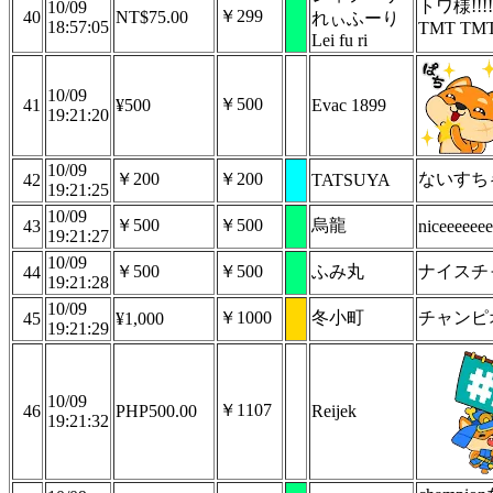
トワ様!!!!!
10/09
￥299
40
NT$75.00
れぃふーり
18:57:05
TMT TM
Lei fu ri
10/09
￥500
41
¥500
Evac 1899
19:21:20
10/09
￥200
￥200
ないすち
42
TATSUYA
19:21:25
10/09
￥500
￥500
烏龍
43
niceeeeeee
19:21:27
10/09
￥500
￥500
ふみ丸
ナイスチ
44
19:21:28
10/09
￥1000
冬小町
チャンピ
45
¥1,000
19:21:29
10/09
￥1107
46
PHP500.00
Reijek
19:21:32