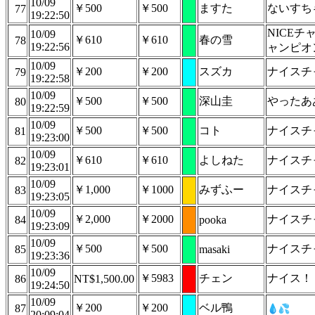
10/09
￥500
￥500
ますた
ないすち
77
19:22:50
NICE
10/09
￥610
￥610
春の雪
78
19:22:56
ャンピオ
10/09
￥200
￥200
スズカ
ナイスチ
79
19:22:58
10/09
￥500
￥500
深山圭
やったあ
80
19:22:59
10/09
￥500
￥500
コト
ナイスチ
81
19:23:00
10/09
￥610
￥610
よしねた
ナイスチ
82
19:23:01
10/09
￥1,000
￥1000
みずふー
ナイスチ
83
19:23:05
10/09
￥2,000
￥2000
ナイスチ
84
pooka
19:23:09
10/09
￥500
￥500
ナイスチ
85
masaki
19:23:36
10/09
￥5983
チェン
ナイス！！
86
NT$1,500.00
19:24:50
10/09
￥200
￥200
ベル鴨
87
20:09:04