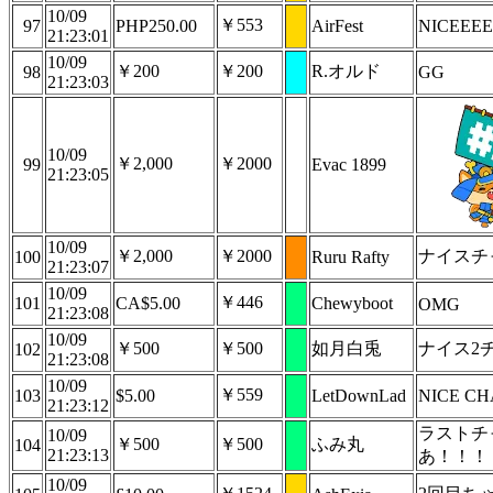
10/09
￥553
97
PHP250.00
AirFest
NICEEE
21:23:01
10/09
￥200
￥200
R.オルド
98
GG
21:23:03
10/09
￥2,000
￥2000
99
Evac 1899
21:23:05
10/09
￥2,000
￥2000
ナイスチ
100
Ruru Rafty
21:23:07
10/09
￥446
101
CA$5.00
Chewyboot
OMG
21:23:08
10/09
￥500
￥500
如月白兎
ナイス2
102
21:23:08
10/09
￥559
103
$5.00
LetDownLad
NICE C
21:23:12
ラストチ
10/09
￥500
￥500
ふみ丸
104
21:23:13
あ！！！
10/09