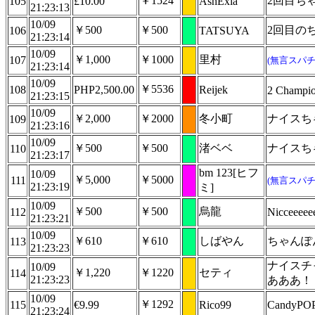
￥1524
2回目ち
105
£10.00
AshExia
21:23:13
10/09
￥500
￥500
2回目の
106
TATSUYA
21:23:14
10/09
￥1,000
￥1000
里村
107
(無言スパチ
21:23:14
10/09
￥5536
108
PHP2,500.00
Reijek
2 Champio
21:23:15
10/09
￥2,000
￥2000
冬小町
ナイスち
109
21:23:16
10/09
￥500
￥500
渚ベベ
ナイスち
110
21:23:17
bm 123[ヒフ
10/09
￥5,000
￥5000
111
(無言スパチ
21:23:19
ミ]
10/09
￥500
￥500
烏龍
112
Nicceeeee
21:23:21
10/09
￥610
￥610
しばやん
ちゃんぽ
113
21:23:23
ナイスチ
10/09
￥1,220
￥1220
セティ
114
21:23:23
あああ！
10/09
￥1292
115
€9.99
Rico99
CandyP
21:23:24