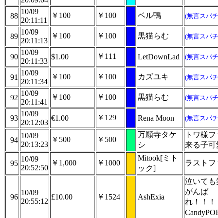
10/09
￥100
￥100
ベル鴨
88
(無言スパチ
20:11:11
10/09
￥100
￥100
黒猫らむ
89
(無言スパチ
20:11:13
10/09
￥111
90
$1.00
LetDownLad
(無言スパチ
20:11:33
10/09
￥100
￥100
カズユキ
91
(無言スパチ
20:11:34
10/09
￥100
￥100
黒猫らむ
92
(無言スパチ
20:11:41
10/09
￥129
93
€1.00
Rena Moon
(無言スパチ
20:12:03
万願寺タケ
トワ様フ
10/09
￥500
￥500
94
20:13:23
シ
来る子可
Mitook[ミト
10/09
￥1,000
￥1000
ラストファ
95
20:52:50
ック]
泣いても
がんば
10/09
96
£10.00
￥1524
AshExia
20:55:12
れ！！！
Candy