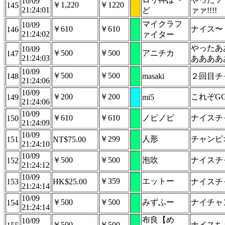
10/09
￥1,220
￥1220
145
21:24:01
ど
ァァ!!!!
マイクラフ
10/09
￥610
￥610
ナイス〜
146
21:24:02
ァイター
やったあ
10/09
￥500
￥500
アニチカ
147
21:24:03
ああああ
10/09
￥500
￥500
148
masaki
２回目チ
21:24:06
10/09
￥200
￥200
これぞG
149
mi5
21:24:06
10/09
￥610
￥610
ノピノピ
ナイスチ
150
21:24:09
10/09
￥299
人形
チャンピ
151
NT$75.00
21:24:10
10/09
￥500
￥500
泡吹
ナイスチ
152
21:24:12
10/09
￥359
エットー
153
HK$25.00
ナイスチャ
21:24:14
10/09
￥500
￥500
みずふー
ナイチャ
154
21:24:14
布良【め
10/09
￥500
￥500
ナイスち