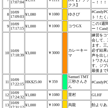
17:07:04
～！！！
クス】
#CandyP
10/09
￥1080
ゆさぴ
8
¥1,080
17:09:03
ト！たく
この1週
10/09
￥1000
コウGX
9
¥1,000
17:17:15
ー！Cand
練習をコ
会して、
ます。三
カレーキー
必ず結果
10/09
￥3000
10
¥3,000
17:18:39
マ
声を出
トワさん
す。ジブ
最後まで
Samuel TMT
10/09
三秒さんさ
￥359
11
HK$25.00
#CandyP
17:22:15
ん
10/09
￥1080
里村
12
¥1,080
GLHF
17:24:32
10/09
￥1000
烏龍
飴よりあま
13
¥1,000
17:31:12