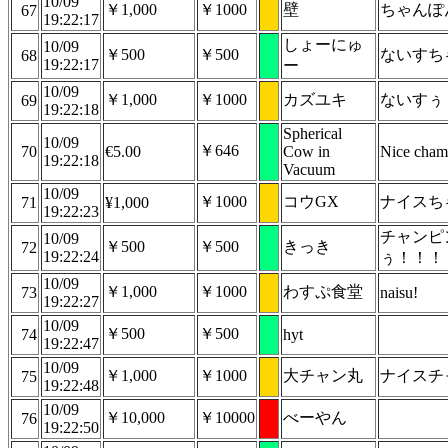
10/09
￥1,000
￥1000
壁
ちゃんぽ
67
19:22:17
しょーにゅ
10/09
￥500
￥500
ないすち
68
19:22:17
ー
10/09
￥1,000
￥1000
カズユキ
ないすぅ
69
19:22:18
Spherical
10/09
￥646
70
€5.00
Cow in
Nice ch
19:22:18
Vacuum
10/09
￥1000
コウGX
ナイスち
71
¥1,000
19:22:23
チャンピ
10/09
￥500
￥500
きっき
72
19:22:24
ぅ！！！
10/09
￥1,000
￥1000
わすぷ食堂
73
naisu!
19:22:27
10/09
￥500
￥500
74
hyt
19:22:47
10/09
￥1,000
￥1000
大チャン丸
ナイスチャ
75
19:22:48
10/09
￥10,000
￥10000
べーやん
76
19:22:50