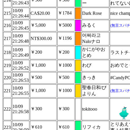
214
21:26:43
ー
れてない
10/09
￥1784
215
CA$20.00
Dark Rose
nice champ
21:26:44
10/09
￥5,000
￥5000
みるく
216
(無言スパチ
21:26:45
어쩌라고
10/09
￥1196
217
NT$300.00
21:26:48
Naloナロ
かにがやお
10/09
￥200
￥200
218
ラストチ
21:26:49
とめ
10/09
￥1,000
￥1000
わび
おめでと
219
21:26:52
10/09
￥500
￥500
きっき
220
#CandyP
21:26:53
聖春日和/び
10/09
￥1,000
￥1000
221
(無言スパチ
21:26:55
よりん
10/09
￥300
￥300
222
tokitooo
21:26:58
とりあえ
10/09
￥610
￥610
リフィカ
223
21:26:59