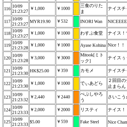
三食のりた
10/09
￥1,000
￥1000
ナイスチ
116
21:23:27
ま
10/09
￥532
117
MYR19.90
INORI Wan
NICEEEE
21:23:27
10/09
￥1,000
￥1000
わすぷ食堂
ナイス！
118
21:23:27
10/09
￥1,000
￥1000
Nice！
119
Ayase Kohina
21:23:28
Mitook[ミト
10/09
￥3,000
￥3000
ナイスぅ
120
21:23:28
ック]
10/09
￥359
カモメ
ナイスチ
121
HK$25.00
21:23:30
２回目の
10/09
￥1,000
￥1000
でぃあどら
122
21:23:30
止まらん
ぺぷしやろ
10/09
￥2,440
￥2440
さいこう
123
21:23:32
う
10/09
￥2,000
￥2000
リスティ
ナイス！
124
21:23:33
10/09
￥559
125
$5.00
Fake Steel
Nice Cha
21:23:33