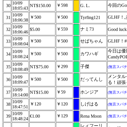
10/09
￥598
今回のGo
30
NT$150.00
G. L.
18:05:43
10/09
￥500
￥500
GLHF！
31
Tyrfing121
18:06:38
10/09
￥559
ナミ73
32
$5.00
Good luc
18:06:46
10/09
￥500
￥500
せばちゃん
GLHF！#
33
18:08:04
今日は優
10/09
￥500
￥500
カワハギ
34
18:08:24
CandyP
10/09
￥299
子傑
35
NT$75.00
(無言スパチ
18:08:49
メンタル
10/09
￥500
￥500
だってんし
36
18:09:47
る！頑張っ
10/09
￥59
ホンジア
37
NT$15.00
(無言スパチ
18:14:00
10/09
￥120
￥120
しげはる
38
(無言スパチ
18:47:51
10/09
￥129
39
€1.00
Rena Moon
(無言スパチ
18:48:24
レィフーリ