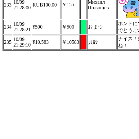
10/09
Михаил
￥155
233
RUB100.00
21:28:00
Полянцев
ホントに
10/09
234
¥500
￥500
おまつ
21:28:21
でとうご
ナイス！
10/09
235
¥10,583
￥10583
貝殻
21:29:10
ね！