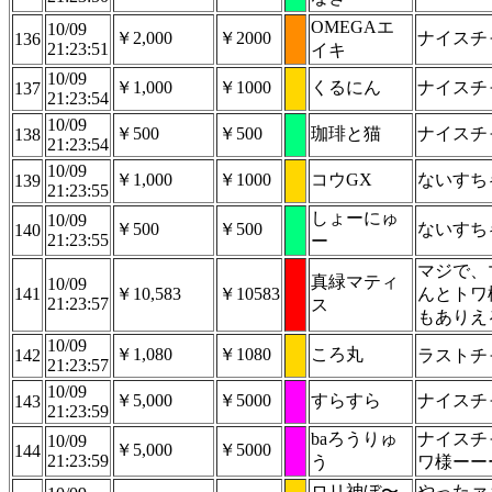
OMEGAエ
10/09
￥2,000
￥2000
ナイスチ
136
21:23:51
イキ
10/09
￥1,000
￥1000
くるにん
ナイスチ
137
21:23:54
10/09
￥500
￥500
珈琲と猫
ナイスチ
138
21:23:54
10/09
￥1,000
￥1000
コウGX
ないすち
139
21:23:55
しょーにゅ
10/09
￥500
￥500
ないすち
140
21:23:55
ー
マジで、
真緑マティ
10/09
141
￥10,583
￥10583
んとトワ
21:23:57
ス
もありえ
10/09
￥1,080
￥1080
ころ丸
142
ラストチ
21:23:57
10/09
￥5,000
￥5000
すらすら
ナイスチ
143
21:23:59
baろうりゅ
ナイスチ
10/09
￥5,000
￥5000
144
21:23:59
う
ワ様ーー
ロリ神ぼ〜
やったァ