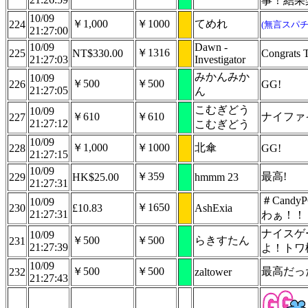
事！結果
10/09
￥1,000
￥1000
てめれ
224
(無言スパチ
21:27:00
10/09
Dawn -
￥1316
225
NT$330.00
Congrats 
21:27:03
Investigator
みかんみか
10/09
￥500
￥500
226
GG!
21:27:05
ん
こむぎどう
10/09
￥610
￥610
ナイファ
227
21:27:12
こむぎどう
10/09
￥1,000
￥1000
北傘
228
GG!
21:27:15
10/09
￥359
最高!
229
HK$25.00
hmmm 23
21:27:31
＃Cand
10/09
￥1650
230
£10.83
AshExia
21:27:31
わぁ！！
ナイスゲ
10/09
￥500
￥500
らきすたん
231
21:27:39
よ！トワ
10/09
￥500
￥500
最高だっ
232
zaltower
21:27:43