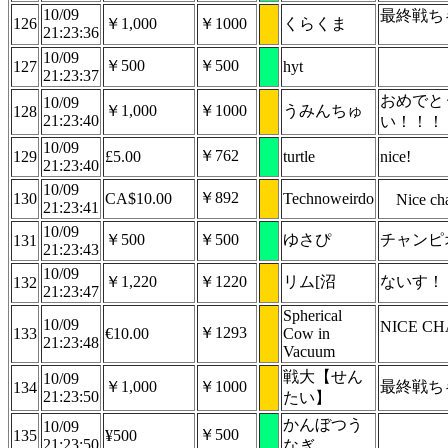
10/09
最終戦ち
126
￥1,000
￥1000
くらくま
21:23:36
10/09
￥500
￥500
127
hyt
21:23:37
おめでと
10/09
￥1,000
￥1000
うみんちゅ
128
21:23:40
い！！！
10/09
￥762
129
£5.00
turtle
nice!
21:23:40
10/09
￥892
130
CA$10.00
Technoweirdo
Nice ch
21:23:41
10/09
￥500
￥500
ゆさぴ
チャンピ
131
21:23:43
10/09
￥1,220
￥1220
リム[沼
ないす！
132
21:23:47
Spherical
10/09
NICE CH
￥1293
133
€10.00
Cow in
21:23:48
Vacuum
戦大【せん
10/09
￥1,000
￥1000
最終戦ち
134
21:23:50
たい】
かんぼつう
10/09
￥500
135
¥500
21:23:50
なぎ