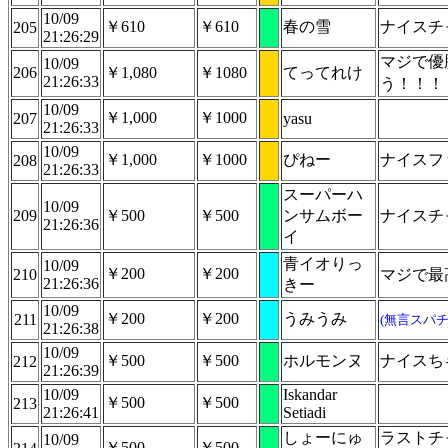
10/09
￥610
￥610
春の雪
ナイスチ
205
21:26:29
マジで優
10/09
206
￥1,080
￥1080
てってれけ
21:26:33
う！！！
10/09
￥1,000
￥1000
207
yasu
21:26:33
10/09
￥1,000
￥1000
ぴねー
ナイスフ
208
21:26:33
スーパーハ
10/09
209
￥500
￥500
ンサムボー
ナイスチ
21:26:36
イ
青イオりっ
10/09
￥200
￥200
210
マジで最
21:26:36
きー
10/09
￥200
￥200
うみうみ
211
(無言スパチ
21:26:38
10/09
￥500
￥500
ホルモンヌ
ナイスち
212
21:26:39
10/09
Iskandar
￥500
￥500
213
21:26:41
Setiadi
しょーにゅ
ラストチ
10/09
￥500
￥500