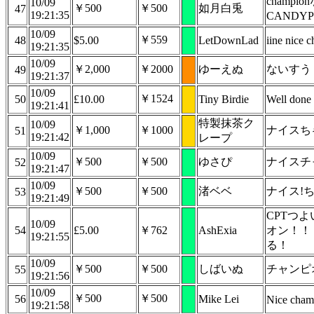
champ
10/09
￥500
￥500
如月白兎
47
19:21:35
CANDY
10/09
￥559
48
$5.00
LetDownLad
iine nice 
19:21:35
10/09
￥2,000
￥2000
ゆーえぬ
ないすう
49
19:21:37
10/09
￥1524
50
£10.00
Tiny Birdie
Well done 
19:21:41
特製抹茶ク
10/09
￥1,000
￥1000
ナイスち
51
19:21:42
レープ
10/09
￥500
￥500
ゆさぴ
ナイスチ
52
19:21:47
10/09
￥500
￥500
渚ベベ
ナイス!
53
19:21:49
CPTつ
10/09
54
£5.00
￥762
AshExia
オン！！
19:21:55
る！
10/09
￥500
￥500
しばいぬ
チャンピ
55
19:21:56
10/09
￥500
￥500
56
Mike Lei
Nice cham
19:21:58