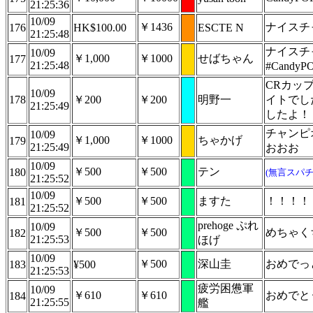
21:25:36
10/09
￥1436
ナイス
176
HK$100.00
ESCTE N
21:25:48
ナイスチ
10/09
￥1,000
￥1000
せばちゃん
177
21:25:48
#Candy
CRカッ
10/09
178
￥200
￥200
明野一
イトでし
21:25:49
したよ！
チャンピ
10/09
￥1,000
￥1000
ちゃかげ
179
21:25:49
おおお
10/09
￥500
￥500
テン
180
(無言スパチ
21:25:52
10/09
￥500
￥500
ますた
！！！！
181
21:25:52
prehoge ぷれ
10/09
￥500
￥500
めちゃく
182
21:25:53
ほげ
10/09
￥500
深山圭
おめでっ
183
¥500
21:25:53
疲労困憊軍
10/09
￥610
￥610
おめでと
184
21:25:55
艦