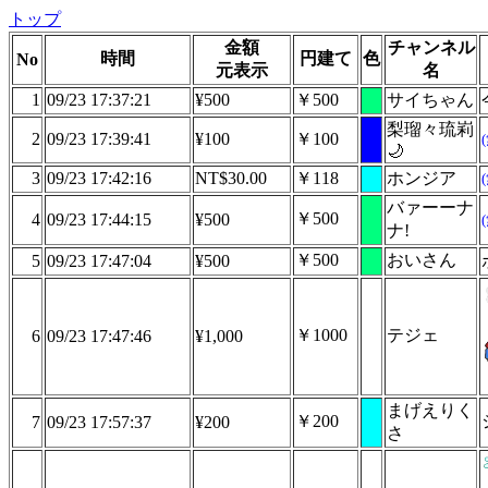
トップ
金額
チャンネル
時間
円建て
色
No
元表示
名
1
09/23 17:37:21
¥500
￥500
サイちゃん
梨瑠々琉峲
2
09/23 17:39:41
¥100
￥100
🌙
3
09/23 17:42:16
NT$30.00
￥118
ホンジア
バァーーナ
￥500
4
09/23 17:44:15
¥500
ナ!
￥500
おいさん
5
09/23 17:47:04
¥500
￥1000
テジェ
6
09/23 17:47:46
¥1,000
まげえりく
￥200
7
09/23 17:57:37
¥200
さ