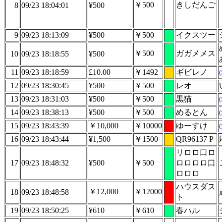
￥500
きしだんご
8
09/23 18:04:01
¥500
9
09/23 18:13:09
¥500
￥500
イクスツー
￥500
ガガメメス
10
09/23 18:18:55
¥500
11
09/23 18:18:59
£10.00
￥1492
ギビレノ
12
09/23 18:30:45
¥500
￥500
レオ
13
09/23 18:31:03
¥500
￥500
黒猫
14
09/23 18:38:13
¥500
￥500
めるとん
15
09/23 18:43:39
￥10,000
￥10000
ゆーすけ
16
09/23 18:43:44
¥1,500
￥1500
QR96137 P
リロロ口ロ
17
09/23 18:48:32
¥500
￥500
ロロロロ口
ロロロ
ハウスダス
￥12,000
￥12000
18
09/23 18:48:58
ト
19
09/23 18:50:25
¥610
￥610
春ハル