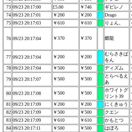
73
09/23 20:17:00
£5.00
￥746
ギビレノ
74
09/23 20:17:01
￥200
￥200
Drago
75
09/23 20:17:03
￥610
￥610
りょん。
￥370
￥370
郷龍
76
09/23 20:17:04
むらさきぱ
￥200
￥200
77
09/23 20:17:04
をん
78
09/23 20:17:04
￥500
￥500
ディズム
とらべるえ
￥500
￥500
79
09/23 20:17:07
あ
ホワイトグ
￥500
￥500
80
09/23 20:17:08
リント39
81
09/23 20:17:09
￥200
￥200
にくきゅう
82
09/23 20:17:09
￥500
￥500
クエン
83
09/23 20:17:09
￥610
￥610
かもとつ
84
09/23 20:17:11
￥500
￥500
はぼろ