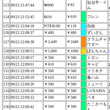
임성주・イ
￥83
123
09/23 21:47:44
₩900
ム
￥610
フレン
124
09/23 21:52:45
¥610
125
09/23 22:04:18
NT$30.00
￥118
自由
126
09/23 22:08:37
￥400
￥400
ずいざん
クラムチャ
￥2,440
￥2440
127
09/23 22:08:38
ウダー
128
09/23 22:08:53
￥1,000
￥1000
ぽんちゃん
129
09/23 22:08:57
￥500
￥500
トロン
130
09/23 22:09:01
￥610
￥610
キャビ
131
09/23 22:09:19
￥500
￥500
イリキチ
132
09/23 22:09:19
￥610
￥610
春ハル
133
09/23 22:09:20
￥500
￥500
ミューリ
134
09/23 22:09:20
￥500
￥500
LUNARIA
135
09/23 22:09:22
￥500
￥500
ペネ
たこさーも
￥500
￥500
136
09/23 22:09:42
ん