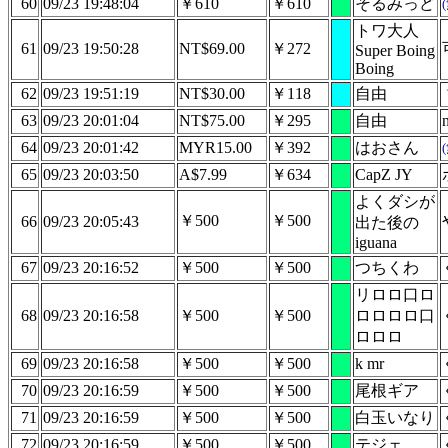
60
09/23 19:48:04
￥610
￥610
そるみっど
トワ大人
61
09/23 19:50:28
NT$69.00
￥272
Super Boing
Boing
62
09/23 19:51:19
NT$30.00
￥118
自由
63
09/23 20:01:04
NT$75.00
￥295
自由
n
64
09/23 20:01:42
MYR15.00
￥392
はおさん
65
09/23 20:03:50
A$7.99
￥634
CapZ JY
よくダシが
￥500
￥500
66
09/23 20:05:43
出た後の
iguana
67
09/23 20:16:52
￥500
￥500
つちくわ
リロロ口ロ
68
09/23 20:16:58
￥500
￥500
ロロロロ口
ロロロ
69
09/23 20:16:58
￥500
￥500
k mr
70
09/23 20:16:59
￥500
￥500
尾根ギア
71
09/23 20:16:59
￥500
￥500
白玉いなり
72
09/23 20:16:59
￥500
￥500
テジェ