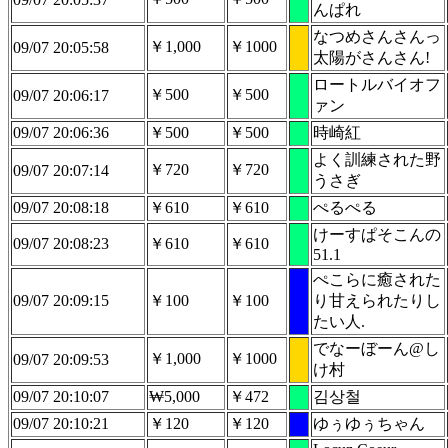
んぱれ
なつめさんさんっ
￥1,000
￥1000
09/07 20:05:58
太陽がさんさん!
ロートルバイオフ
￥500
￥500
09/07 20:06:17
ァン
09/07 20:06:36
￥500
￥500
時崎紅
よく訓練された野
￥720
￥720
09/07 20:07:14
うさぎ
09/07 20:08:18
￥610
￥610
ぺるぺる
けーすぱそこんの
09/07 20:08:23
￥610
￥610
51.1
ぺこらに癒された
09/07 20:09:15
￥100
￥100
り甘えられたりし
たい人.
でなーぼーん@し
￥1,000
￥1000
09/07 20:09:53
け村
09/07 20:10:07
₩5,000
￥472
김상철
09/07 20:10:21
￥120
￥120
ゆぅゆぅちゃん