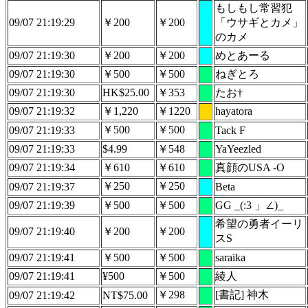
もしもし常習犯
09/07 21:19:29
￥200
￥200
「ウサギとカメ」
のカメ
09/07 21:19:30
￥200
￥200
めとあーる
09/07 21:19:30
￥500
￥500
ねぎとろ
09/07 21:19:30
HK$25.00
￥353
たお†
09/07 21:19:32
￥1,220
￥1220
hayatora
￥500
￥500
09/07 21:19:33
Tack F
09/07 21:19:33
$4.99
￥548
YaYeezled
09/07 21:19:34
￥610
￥610
真顔のUSA -O
￥250
￥250
09/07 21:19:37
Beta
09/07 21:19:39
￥500
￥500
GG _(:3 」∠)_
希望の勇者イーリ
09/07 21:19:40
￥200
￥200
スS
09/07 21:19:41
￥500
￥500
saraika
09/07 21:19:41
¥500
￥500
綾人
￥298
[書記] 神木
09/07 21:19:42
NT$75.00