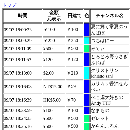
トップ
金額
時間
円建て
色
チャンネル名
元表示
夏に輝く常夏のう
￥100
￥100
09/07 18:09:23
んばぼ
09/07 18:09:29
￥250
￥250
つちはにー
￥500
みてぃ
09/07 18:11:09
¥500
とろとろ野うさぎ
￥120
09/07 18:11:53
¥120
ふれば
クリストサン
09/07 18:13:00
$2.00
￥219
[christo san]
カリカリ醤油せん
￥59
09/07 18:16:08
NT$15.00
べい
ぺこ虐大好きの
09/07 18:16:39
HK$5.00
￥70
Andy TTF
09/07 18:23:59
¥100
￥100
なまもの
09/07 18:24:33
¥500
￥500
ゼレット
￥500
からんころん
09/07 18:25:16
¥500