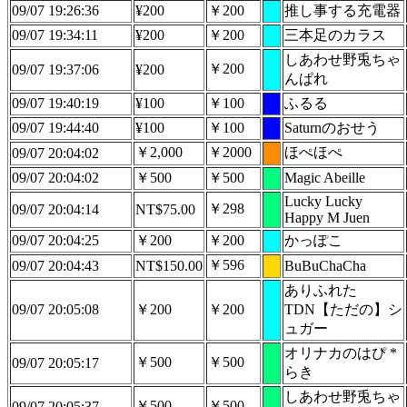
09/07 19:26:36
¥200
￥200
推し事する充電器
09/07 19:34:11
¥200
￥200
三本足のカラス
しあわせ野兎ちゃ
￥200
09/07 19:37:06
¥200
んぱれ
09/07 19:40:19
¥100
￥100
ふるる
09/07 19:44:40
¥100
￥100
Saturnのおせう
￥2,000
￥2000
ほぺほぺ
09/07 20:04:02
09/07 20:04:02
￥500
￥500
Magic Abeille
Lucky Lucky
￥298
09/07 20:04:14
NT$75.00
Happy M Juen
09/07 20:04:25
￥200
￥200
かっぽこ
￥596
09/07 20:04:43
NT$150.00
BuBuChaCha
ありふれた
09/07 20:05:08
￥200
￥200
TDN【ただの】シ
ュガー
オリナカのはぴ *
￥500
￥500
09/07 20:05:17
らき
しあわせ野兎ちゃ
￥500
￥500
09/07 20:05:37