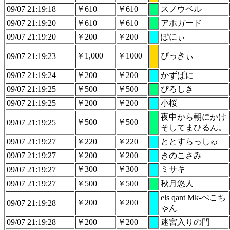
09/07 21:19:18
￥610
￥610
スノウベル
09/07 21:19:20
￥610
￥610
アホガード
09/07 21:19:20
￥200
￥200
ぽにぃ
￥1,000
￥1000
ぴっきぃ
09/07 21:19:23
09/07 21:19:24
￥200
￥200
かずぱに
09/07 21:19:25
￥500
￥500
ぴろしき
09/07 21:19:25
￥200
￥200
小桜
夜中から朝にかけ
￥500
￥500
09/07 21:19:25
そしてまひるん。
09/07 21:19:27
￥220
￥220
ととすらっしゅ
09/07 21:19:27
￥200
￥200
きのこさみ
￥300
￥300
ミサキ
09/07 21:19:27
09/07 21:19:27
￥500
￥500
秋月悠人
els qant Mk-ぺこち
￥200
￥200
09/07 21:19:28
ゃん
09/07 21:19:28
￥200
￥200
迷宮入りの門