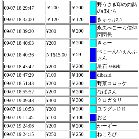
野うさぎ印の灼熱
￥200
￥200
09/07 18:29:47
のほむら
09/07 18:32:00
￥120
￥120
きゅっぷい
永久ぺこーら信仰
￥200
09/07 18:39:20
¥200
団団長
￥200
きゅー
09/07 18:40:03
¥200
ぺこーんいぇんふ
￥59
09/07 18:40:36
NT$15.00
ぉん
￥200
星石-seiseki-
09/07 18:43:42
¥200
09/07 18:47:29
¥100
￥100
dibasiri
09/07 18:51:43
¥200
￥200
野菜コロッケ
09/07 18:55:52
¥200
￥200
なばさん
￥300
クロガタリ
09/07 19:09:48
¥300
￥200
ユウグレD R
09/07 19:10:58
¥200
09/07 19:11:45
¥100
￥100
おと
09/07 19:24:06
¥200
￥200
かーずー
09/07 19:24:15
¥250
￥250
ねころび