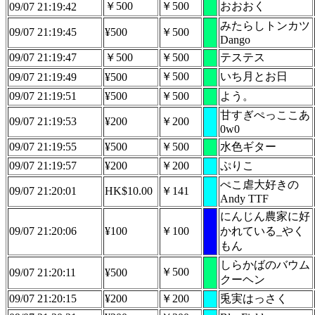
￥500
￥500
おおおく
09/07 21:19:42
みたらしトンカツ
09/07 21:19:45
¥500
￥500
Dango
09/07 21:19:47
￥500
￥500
テステス
￥500
いち月とお日
09/07 21:19:49
¥500
09/07 21:19:51
¥500
￥500
よう。
甘すぎぺっここあ
09/07 21:19:53
¥200
￥200
0w0
09/07 21:19:55
¥500
￥500
水色ギター
09/07 21:19:57
¥200
￥200
ぷりこ
ぺこ虐大好きの
09/07 21:20:01
HK$10.00
￥141
Andy TTF
にんじん農家に好
09/07 21:20:06
¥100
￥100
かれている_やく
もん
しらかばのバウム
￥500
09/07 21:20:11
¥500
クーヘン
09/07 21:20:15
¥200
￥200
兎実はっさく