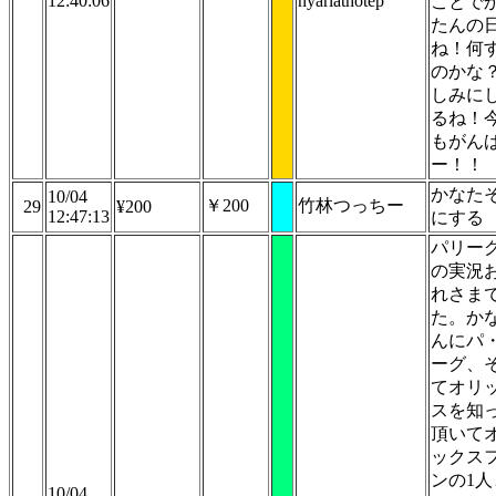
12:40:06
nyarlathotep
ことで
たんの
ね！何
のかな
しみに
るね！
もがん
ー！！
かなた
10/04
￥200
竹林つっちー
29
¥200
12:47:13
にする
パリーグ
の実況
れさま
た。か
んにパ
ーグ、
てオリ
スを知
頂いて
ックス
ンの1人
10/04