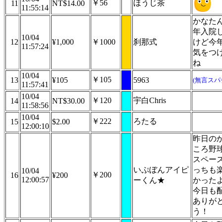
￥56
ほうじ茶
11
NT$14.00
11:55:14
かなた
年入院
10/04
12
¥1,000
￥1000
刹那式
けど今
11:57:24
気をつ
ね
10/04
￥105
13
¥105
5963
(無言スパ
11:57:41
10/04
￥120
宇白Chris
14
NT$30.00
11:58:56
10/04
￥222
ろたる
15
$2.00
12:00:10
昨日の
ころ野
スペー
いぷぼんアイピ
っちも
10/04
￥200
16
¥200
12:00:57
ーくん★
かった
今日も
ありが
う！