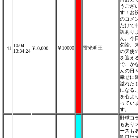
うござ
す！お
のコメ
だけで
訳あり
ん。今
勿論、
10/04
￥10000
雷光明王
41
¥10,000
13:34:24
の天使
を迎え
で、か
んの日
幸せに
溢れた
になる
を心よ
ってい
す。
野球コ
もあり
ースも
昨日は