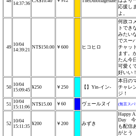
￥912
はより
48
CA$10.40
TheDinoflagellate
14:37:36
応援し
よ。
何故コ
トでき
みたい
でスー
10/04
49
NT$150.00
￥600
ヒコヒロ
チャッ
14:39:21
ます。
たん今
可愛く
好いい
本日の
10/04
50
¥250
￥250
【】Yin-イン-
チャレ
15:09:45
ジ！
10/04
￥60
ヴェールヌイ
51
NT$15.00
(無言スパ
15:11:06
Happy A
Day 
10/04
52
¥200
￥200
みずき
15:11:35
も配信
がとう