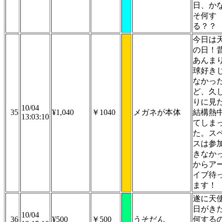
日、か
そ何す
る？？
今日は
の日！
あんま
球好き
なかっ
ど、久
りに見
10/04
35
¥1,040
￥1040
メガネが本体
結構熱
13:03:10
てしま
た。ス
スは参
きなか
からア
イブ待
ます！
遂に天
日がき
10/04
36
¥500
￥500
うそだん
何する