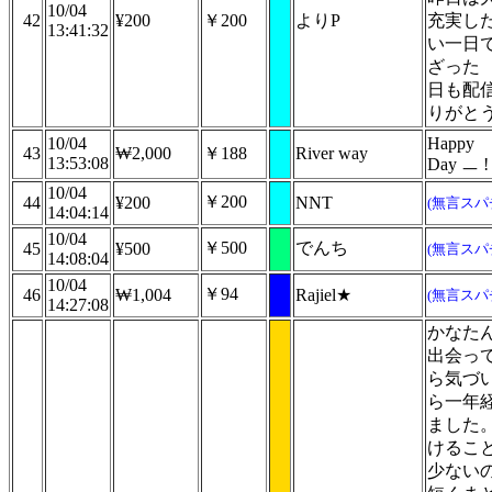
10/04
42
¥200
￥200
よりP
充実し
13:41:32
い一日
ざった
日も配
りがと
10/04
Happy
43
₩2,000
￥188
River way
13:53:08
Day ㅡ ! 
10/04
￥200
44
¥200
NNT
(無言スパ
14:04:14
10/04
￥500
でんち
45
¥500
(無言スパ
14:08:04
10/04
￥94
46
₩1,004
Rajiel★
(無言スパ
14:27:08
かなた
出会っ
ら気づ
ら一年
ました
けるこ
少ない