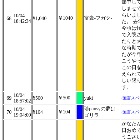
熱中し
しませ
らいま
10/04
￥1040
富嶽-フガク-
68
¥1,040
18:42:34
た。 去
今頃は
で入院
たりと
な時期
たが今
こうや
この日
えられ
しい限
す。
10/04
￥500
69
¥500
yuki
(無言スパ
18:57:02
珍pansyの夢は
10/04
￥104
70
¥104
(無言スパ
19:04:00
ゴリラ
かなた
日おめ
うござ