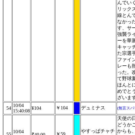
んでい
リック
線とん
なかっ
す、サ
強襲ラ
ーを華
キャッ
た宗選
ファイ
レーも
った。
て野球
ほんと
めでと
ざいま
10/04
￥104
デュミナス
54
¥104
(無言スパ
15:40:08
天使
どうか
やすっぱチャチ
からも
10/04
￥59
55
₹40.00