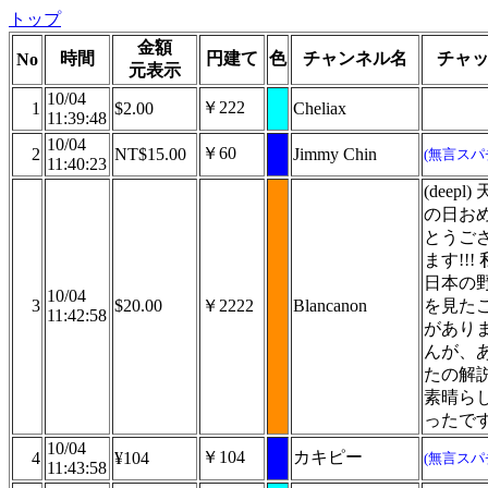
トップ
金額
時間
円建て
色
チャンネル名
チャ
No
元表示
10/04
￥222
1
$2.00
Cheliax
11:39:48
10/04
￥60
2
NT$15.00
Jimmy Chin
(無言スパ
11:40:23
(deepl)
の日お
とうご
ます!!!
日本の
10/04
3
$20.00
￥2222
Blancanon
を見た
11:42:58
があり
んが、
たの解
素晴ら
ったで
10/04
￥104
カキピー
4
¥104
(無言スパ
11:43:58