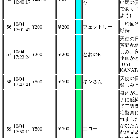
16:40:17
ャ
い民の
であり
ように
珍回
10/04
56
¥200
￥200
フェクトリー
17:01:47
期待
天使の
質問配
10/04
しみ、
57
¥200
￥200
とおのR
17:22:24
企画か
JUST
KANA
天使の
10/04
￥500
キンさん
58
¥500
17:47:41
楽しみ
身内が
ナに感
て二週
宅監禁
れまし
かなた
10/04
￥500
二ロー
59
¥500
17:50:11
配信見