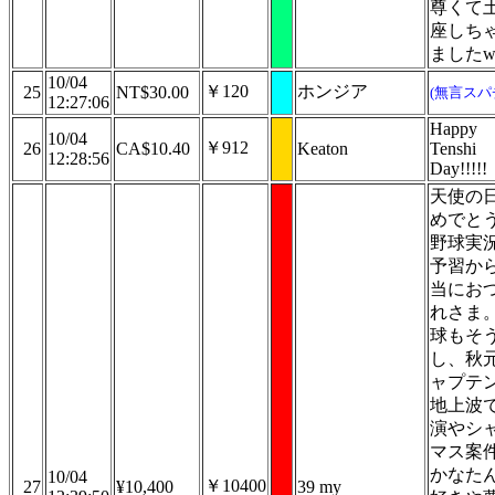
尊くて
座しち
ました
10/04
￥120
ホンジア
25
NT$30.00
(無言スパ
12:27:06
Happy
10/04
￥912
26
CA$10.40
Keaton
Tenshi
12:28:56
Day!!!!!
天使の
めでと
野球実
予習か
当にお
れさま
球もそ
し、秋
ャプテ
地上波
演やシ
マス案
かなた
10/04
￥10400
27
¥10,400
39 my