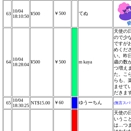
10/04
￥500
てぬ
63
¥500
18:10:50
天使の
ので少
ですが
めくだ
い。昨
10/04
64
¥500
￥500
m kaya
歳の数
18:28:04
つ増え
た。こ
らも、
ませて
だきま
10/04
￥60
ゆうーちん
65
NT$15.00
(無言スパ
18:30:25
天使の
いうこ
は…つ