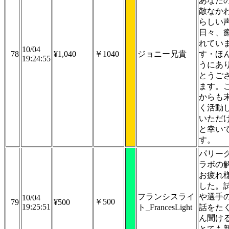
あなた
敵なか
らしい
日々、
れてい
10/04
78
¥1,040
￥1040
ジョニー兄貴
す・ほ
19:24:55
うにあ
とうご
ます。
からも
く活動
いただ
と幸い
す。
パリー
ラボの
お疲れ
した。
フランシスライ
や選手
10/04
￥500
79
¥500
19:25:51
ト_FrancesLight
話をた
ん聞け
とても