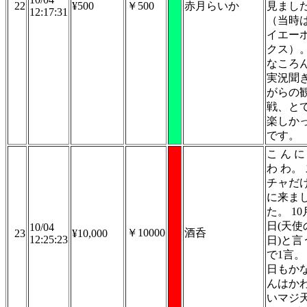
22
¥500
￥500
赤月らいか
見まし
12:17:31
（当時
イエー
クス）
なころ
実況聞
がらの
戦、と
楽しか
です。
こ ん に
わ わ。
チャだ
に来ま
た。 10
日(天使
10/04
￥10000
酒呑
23
¥10,000
12:25:23
日)と言
で1言。
日もか
んはか
いマジ