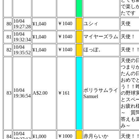
で楽し
たです
10/04
￥1040
ユシィ
天使
80
¥1,040
19:27:28
10/04
￥1040
マイヤーズラム
天使！
81
¥1,040
19:32:34
10/04
￥1040
ほっぽ。
天使！
82
¥1,040
19:35:52
天使の
つまり
たんの
おめで
う！！
10/04
ボリラサムライ
83
A$2.00
￥161
の野球
19:36:54
Samuel
とスペ
お疲れ
～ 質
答えも
み～
10/04
￥1000
赤月らいか
天使！
84
¥1,000