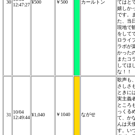
30
¥500
￥500
カールトン
てはと
12:47:27
嬉しか
です。
た、当
現地で
をして
ロライ
ラボが
かった
またコ
してほ
な！！
歌声も
さしさ
ときに
実主義
ところ
っくる
10/04
￥1040
ながせ
31
¥1,040
12:49:44
て、か
んは天
す。い