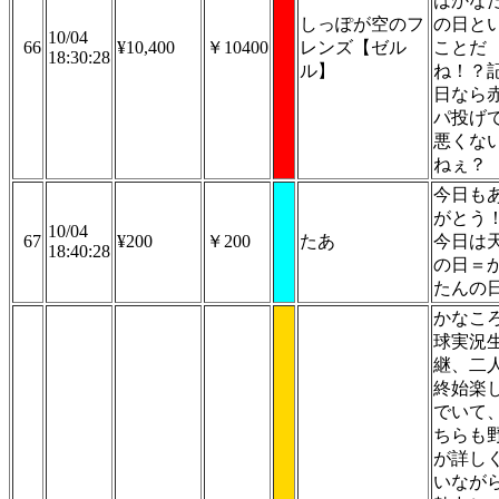
はかな
しっぽが空のフ
の日と
10/04
66
¥10,400
￥10400
レンズ【ゼル
ことだ
18:30:28
ル】
ね！？
日なら
パ投げ
悪くな
ねぇ？
今日も
がと
10/04
67
¥200
￥200
たあ
今日は
18:40:28
の日＝
たんの
かなこ
球実況
継、二
終始楽
でいて
ちらも
が詳し
いなが