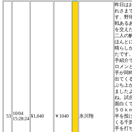
昨日は
れさま
す、野
戦ある
を交え
二人の
ほんと
晴らし
たです
手紹介
ロメン
手が同
出てく
ぶち上
ました
ね。試
面白く
５０ｋ
10/04
53
¥1,040
￥1040
氷川翔
半を投
15:28:24
くる千
手を打