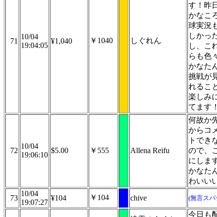
す！昨
かなこ
球実況
しかっ
10/04
￥1040
しぐれん
71
¥1,040
19:04:05
し、こ
らも色
かなた
挑戦が
れるこ
楽しみ
てます
何故か
からコ
トでき
10/04
72
$5.00
￥555
Allena Reifu
ので、
19:06:10
にしま
かなた
わいい
10/04
￥104
73
¥104
chive
(無言スパ
19:07:27
今日も