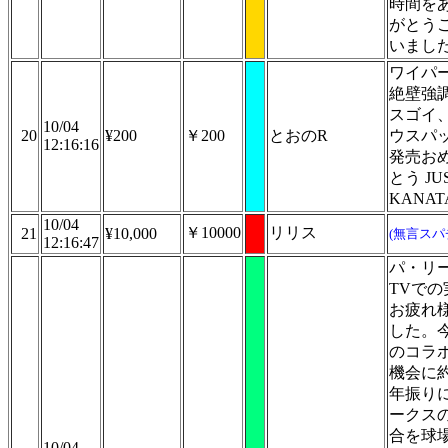
時間を
がとう
いまし
ワイパ
絶壁強
スゴイ
10/04
20
¥200
￥200
とおのR
ウスパ
12:16:16
発売お
とう JU
KANA
10/04
￥10000
リリス
21
¥10,000
(無言スパ
12:16:47
パ・リ
TVでの
お疲れ
した。
のコラ
機会に約
年振り
ークス
合を球
10/04