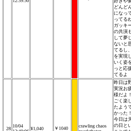
12:39:50
好きや
どんど
になっ
ってる
ガッキ
の共演
して夢
ないと
てるし
を実現
いく姿
っと応
てるよ
昨日は
実況お
様だよ
ごく楽
たよう
かった
今日は
の日と
10/04
crawling chaos
￥1040
28
¥1,040