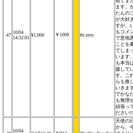
短くま
ます。
たんの
が大好
すが、
もコメ
10/04
￥1000
47
¥1,000
fts zero
14:32:01
で意地
ことを
てしま
います
も本当
援して
す。こ
らも推
いきま
でかな
も無理
頑張っ
ださい!!
天使の
から、
10/04