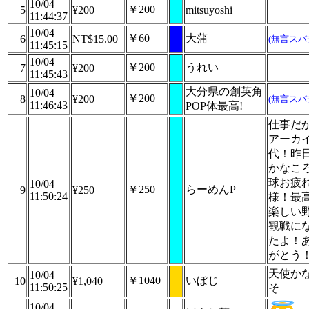
10/04
￥200
5
¥200
mitsuyoshi
11:44:37
10/04
￥60
大蒲
6
NT$15.00
(無言スパ
11:45:15
10/04
￥200
うれい
7
¥200
11:45:43
大分県の創英角
10/04
￥200
8
¥200
(無言スパ
11:46:43
POP体最高!
仕事だ
アーカ
代！昨
かなこ
球お疲
10/04
￥250
らーめんP
9
¥250
11:50:24
様！最
楽しい
観戦に
たよ！
がとう
天使か
10/04
￥1040
いぼじ
10
¥1,040
11:50:25
そ
10/04