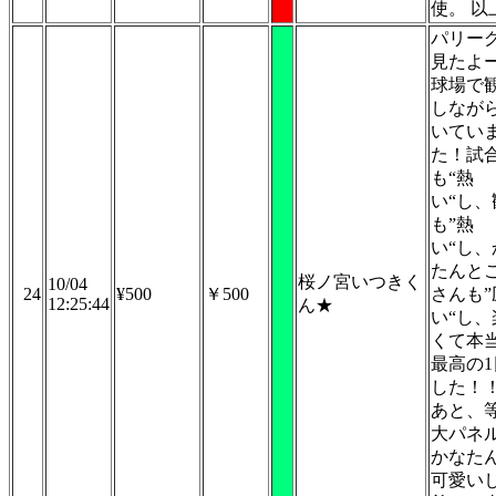
使。 以
パリーグ
見たよ
球場で
しなが
いてい
た！試
も“熱
い“し、
も”熱
い“し、
たんと
桜ノ宮いつきく
10/04
24
¥500
￥500
さんも”
12:25:44
ん★
い“し、
くて本
最高の1
した！
あと、
大パネ
かなた
可愛い