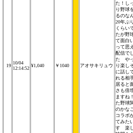
た！し
り野球
るのな
20年ぶ
くらい
たが野
て面白
って思
配信で
た や
10/04
19
¥1,040
￥1040
アオサキリュウ
り楽し
12:14:52
に話し
れる相
居ると
さも倍
ますね
た野球
のかな
コラボ
てみた
す 楽