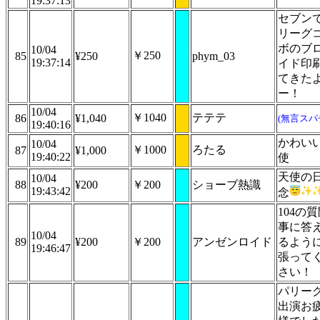
19:37:13
セブン
リーグ
ボのブ
10/04
￥250
85
¥250
phym_03
19:37:14
イド印
てきた
ー！
10/04
￥1040
テテテ
86
¥1,040
(無言スパ
19:40:16
かわい
10/04
￥1000
ろたる
87
¥1,000
19:40:22
使
天使の
10/04
88
¥200
￥200
ショーブ熱識
19:43:42
念
104の
事に答
10/04
89
¥200
￥200
アンゼンロイド
るよう
19:46:47
張って
さい！
パリーグ
出演お