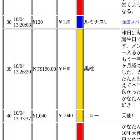
効くよ
なる。
10/04
￥120
ルミナスU
38
¥120
(無言スパ
13:20:03
昨日は
誕生日
す、メ
ー入る
もう一
ヶ月経
10/04
￥600
黒桃
39
NT$150.00
13:26:20
した。 
たんと
えて本
良かった
かなた
好き！
10/04
￥1040
二ロー
天使!!
40
¥1,040
13:33:37
かなた
10/4 
日おめ