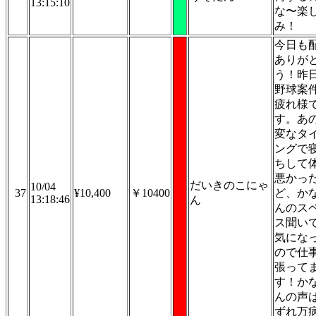
13:15:10
な〜楽
み！
今日も
ありが
う！昨
野球案
疲れ様
す。あ
変なタ
ングで
ちして
悪かっ
だいきのこにゃ
10/04
37
¥10,400
￥10400
ど、か
13:18:46
ん
んのス
ス聞い
気にな
ので仕
張って
す！か
んの声
ずれ万