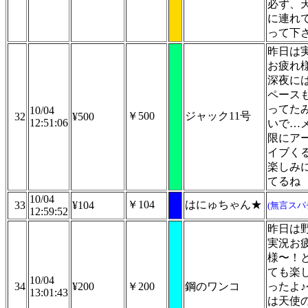
必ず、
に連れ
って下
昨日は
お疲れ
深夜に
ペース
ってた
10/04
￥500
ジャック11号
32
¥500
12:51:06
いで…
限にア
イブく
楽しみ
てるね
10/04
￥104
はにゅちゃん★
33
¥104
(無言スパ
12:59:52
昨日は
実況お
様〜！
ても楽
10/04
34
¥200
￥200
鋼のワンコ
ったよ♪
13:01:43
は天使