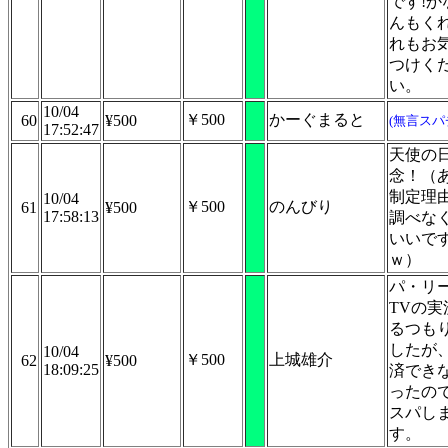
です!か
んもく
れもお
つけく
い。
10/04
￥500
かーぐまると
60
¥500
(無言スパ
17:52:47
天使の
念！（
制定理
10/04
￥500
のんびり
61
¥500
17:58:13
調べな
いいで
ｗ）
パ・リ
TVの実
るつも
したが
10/04
￥500
上城雄介
62
¥500
18:09:25
済でき
ったの
スパし
す。