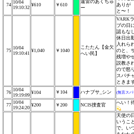
遠雷のあくちゅ
10/04
74
¥610
￥610
ありが
19:10:32
ー
と〜！
VARK
ブの日
認もな
休日出
入れら
こたたん【金欠
10/04
75
¥1,040
￥1040
のと、
19:10:41
へい民】
残増や
説教さ
ので怒
スパチ
ときま
10/04
￥104
ハナブサ_シン
76
¥104
(無言スパ
19:19:09
10/04
へい！
77
¥200
￥200
NCIS捜査官
19:24:20
天使の
いうこ
で。い