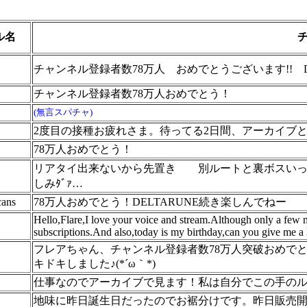
ル名
チャンネル登録者数78万人 おめでとうございます!! D
チャンネル登録者数78万人おめでとう！
(無言スパチャ)
2度目の接種お疲れさま。待ってる2日間、アーカイブ
78万人おめでとう！
リアタイ出来ないから先置き
別ルートと裏ボスいっ
しみﾀﾞｧ…
cans
78万人おめでとう！DELTARUNE続き楽しんでねー
Hello,Flare,I love your voice and stream.Although only a few
subscriptions.And also,today is my birthday,can you give me a 
フレアちゃん、チャンネル登録者数78万人突破おめで
キドキしました♪(*´ω｀*)
仕事なのでアーカイブで見ます！私は自分でこの手の
地味に昨日誕生日だったのでお裾分けです。昨日販売