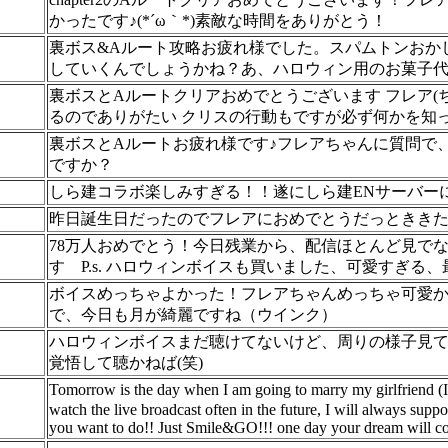
かったです♪(*´ω｀*)素敵な時間をありがとう！
裏ボス&Aルート攻略お疲れ様でした。スパムトンおか
していくんでしょうかね？あ、ハロウィン用のお菓子
裏ボスとAルートクリアおめでとうございます フレア(
るのでありがたい クリスの行動もですが必ず何かを知
裏ボスとAルートお疲れ様です♪フレアちゃんに質問で
ですか？
しら建コラボ楽しみすぎる！！遂にしら建ENサーバー
昨日誕生日だったのでフレアにおめでとうだっとききた
78万人おめでとう！今日残業から、配信ほとんど見で
す P.s. ハロウィンボイスも買いました、可愛すぎる
ボイスめっちゃよかった！フレアちゃんめっちゃ可愛
で、今日も月が綺麗ですね（ウインク）
ハロウィンボイスまだ聴けてないけど、周りの様子見
覚悟して聴かねば(笑)
Tomorrow is the day when I am going to marry my girlfriend 
watch the live broadcast often in the future, I will always sup
you want to do!! Just Smile&GO!!! one day your dream will co