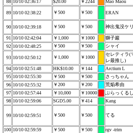
88
10/10 02:36:17
$20.00
￥2244
Mao Maou
￥500
￥500
89
10/10 02:38:22
ERAN
￥500
￥500
神出鬼没ケ
90
10/10 02:39:18
91
10/10 02:42:04
￥1,000
￥1000
獅子巖
￥500
￥500
シャイ
92
10/10 02:48:25
セレティラ(
￥1,000
￥1000
93
10/10 02:50:12
レ最推し)
94
10/10 02:51:48
HK$10.00
￥144
Arctium L
95
10/10 02:55:30
￥500
￥500
さっちゃん
￥200
￥200
荒焔希由
96
10/10 02:55:32
97
10/10 02:57:44
￥10,000
￥10000
ぶらっくる
98
10/10 02:59:06
SGD5.00
￥414
Kang
￥500
￥500
てる
99
10/10 02:59:51
100
10/10 02:59:59
￥500
￥500
rgv -trim