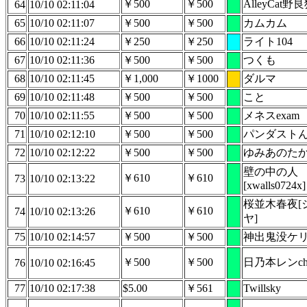
￥500
￥500
AlleyCat野
64
10/10 02:11:04
65
10/10 02:11:07
￥500
￥500
カムカム
66
10/10 02:11:24
￥250
￥250
ライト104
67
10/10 02:11:36
￥500
￥500
つくも
68
10/10 02:11:45
￥1,000
￥1000
ダルマ
69
10/10 02:11:48
￥500
￥500
こと
70
10/10 02:11:55
￥500
￥500
メネスexam
71
10/10 02:12:10
￥500
￥500
パンダスト
72
10/10 02:12:22
￥500
￥500
ゆみあのた
壁の中の人
￥610
￥610
73
10/10 02:13:22
[xwalls0724x]
桜並木春夜[
￥610
￥610
74
10/10 02:13:26
ヤ]
75
10/10 02:14:57
￥500
￥500
神出鬼没ケ
￥500
￥500
日乃本レンcha
76
10/10 02:16:45
77
10/10 02:17:38
$5.00
￥561
Twillsky