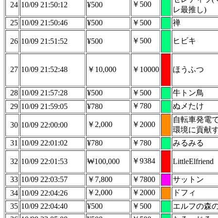
￥500
24
10/09 21:50:12
¥500
レ最推し)
25
10/09 21:50:46
¥500
￥500
禅
￥500
ヒビキ
26
10/09 21:51:52
¥500
27
10/09 21:52:48
￥10,000
￥10000
ほうふつ
28
10/09 21:57:28
¥500
￥500
牛トン鳥
￥780
ぬメたけ
29
10/09 21:59:05
¥780
自転車発電
￥2,000
￥2000
30
10/09 22:00:00
環境に貢献
31
10/09 22:01:02
¥780
￥780
みるみる
￥9384
32
10/09 22:01:53
₩100,000
LittleElfriend
33
10/09 22:03:57
￥7,800
￥7800
サットン
￥2,000
￥2000
ドフィ
34
10/09 22:04:26
35
10/09 22:04:40
¥500
￥500
エルフの森