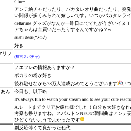
Chu~
アンテ絵チャだったり、バカタレオリ曲だったり、突
い関係が多くみられて嬉しいです。いつかバカタレラ
deltarune グッズがなんか一昨日にでてたがうざ
リー
アちゃんは全買いだったりするんですかね？w
sushi desu(*ﾉωﾉ)
好き
マリフ
(無言スパチャ)
ノエフレの情報ありますか？
ポカリの粉が好き
後れ馳せながら78万人達成おめでとうございます
いつ
しあん
今日も、以下略
It's always fun to watch your stream and to see your cute react
Aルートまでクリアお疲れ様でした！自分も大好きな作
考察も捗りますね。スパムトンNEOの戦闘曲はアンテ要
ひどくないようでよかったです
副反応薄くて良かったね代