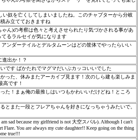
しい奴を亡くしてしまいましたね。このチャプターから分岐
代積み立てておきますね
ちゃん)の考察は色々と考えさせられたり気づかされる事があ
ってるラルセイが気になります
、アンダーテイルとデルタムーンはどの筐体でやったらいい
に進出か！？
いです ばかたれでマグマだいぶカッコいいでした
なかった、休みまたアーカイブ見ます！次のしら建も楽しみま
、最高です！
かった！まぁ俺の最推しはいつもかわいいだけどね！ところ
てるとまた一段とフレアちゃんを好きになっちゃうみたいで。
(I am sad because my girlfriend is not 大空スバル). Although I can't
port Flare. You are always my cute daughter!! Keep going on the thing
me true!!!