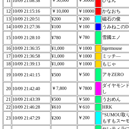
￥50,000
￥50000
ひなん
11
10/09 21:08:38
12
10/09 21:15:16
￥10,000
￥10000
かなおち
13
10/09 21:20:51
¥200
￥200
磁石の俊
14
10/09 21:27:36
¥100
￥100
うみねこのDa
￥780
雪國エノ
15
10/09 21:28:10
¥780
16
10/09 21:36:35
¥1,000
￥1000
tigermouse
17
10/09 21:36:58
¥1,000
￥1000
ミッチ―
18
10/09 21:39:13
¥1,000
￥1000
もじゃ
￥500
アキZERO
19
10/09 21:41:15
¥500
ダイヤモン
￥7,800
￥7800
20
10/09 21:42:40
し
21
10/09 21:43:39
¥500
￥500
うおめん
22
10/09 21:46:28
¥610
￥610
HRK
“SUMOU取
￥200
23
10/09 21:47:29
¥200
もすもス〜
セレティラ(