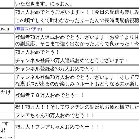
いただきます。にゃおん。
78万人おめでとうございます～！！今日の配信も楽し
この頃忙しくて叶わなかったふーたんの長時間配信視
yan
(無言スパチャ)
登録者78万人達成おめでとうございます！お菓子より
の副反応、そこまで強く出なかったようで良かった！
78万人おめでとう！
チャンネル登録78万人達成おめでとうございます！
チャンネル登録者78万人おめでとう！
チャンネル登録78万人おめでとうございます！そして
な裏ボスが出るのか楽しみ Aルートもどうなるのか楽
ドたけ
登録者７８万人おめでとうー！
祝！78万人！！そしてワクチンの副反応お疲れ様でし
フレアちゃん78万人おめでとう！！
り”す
78万人！フレアちゃんおめでとー！！！
モ君
マリフ