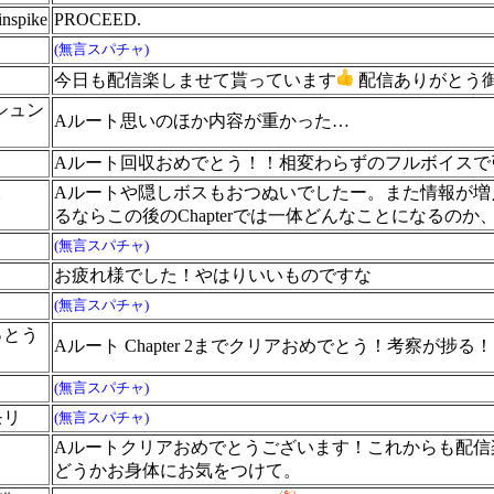
nspike
PROCEED.
(無言スパチャ)
今日も配信楽しませて貰っています
配信ありがとう
シュン
Aルート思いのほか内容が重かった…
Aルート回収おめでとう！！相変わらずのフルボイスで
Aルートや隠しボスもおつぬいでしたー。また情報が増えて
イ
るならこの後のChapterでは一体どんなことになるの
(無言スパチャ)
お疲れ様でした！やはりいいものですな
(無言スパチャ)
っとう
Aルート Chapter 2までクリアおめでとう！考察が捗
(無言スパチャ)
モリ
(無言スパチャ)
Aルートクリアおめでとうございます！これからも配信
どうかお身体にお気をつけて。