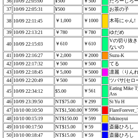
36
10/09 22:05:00
¥500
￥500
たろーじろ
37
10/09 22:05:31
¥500
￥500
お茶の子
￥1,000
￥1000
木苺にゃん!
38
10/09 22:11:45
39
10/09 22:13:21
￥780
￥780
ゆだめ
Vの切り抜き
￥610
￥610
40
10/09 22:15:03
ないの
41
10/09 22:16:27
￥2,000
￥2000
Suzu-K
42
10/09 22:17:32
￥500
￥500
てる
43
10/09 22:18:45
￥5,000
￥5000
凛麗〈りん
44
10/09 22:20:49
￥500
￥500
ツバサ[セロー
Eating Mike T
￥561
45
10/09 22:34:12
$5.00
Ass
46
10/09 23:39:50
NT$75.00
￥299
Si Yu H
￥5996
47
10/10 00:10:50
NT$1,500.00
FlareForever
48
10/10 00:15:19
NT$150.00
￥599
hikinoyui
49
10/10 00:17:50
NT$15.00
￥59
斎藤ひろし
50
10/10 00:18:47
NT$15.00
￥59
斎藤ひろし