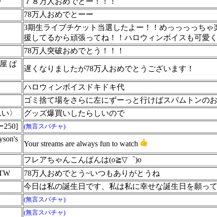
ー
７８万人おめでとー！！！
78万人おめでとーー
3期生ライブチケット当選したよー！！めっっっっちゃ
援してるから頑張ってね！！ハロウィンボイスも可愛くてど
78万人突破おめでとう！！！
屋 ぱ
遅くなりましたが78万人おめでとうございます！
ハロウィンボイスドキドキ代
ゴミ捨て場をさらに左にずーっと行けばスパムトンの
れい〉
グッズ爆買いしたらしいので
250]
(無言スパチャ)
yson's
Your streams are always fun to watch
フレアちゃんこんばんは(o≧▽゜)o
_TW
78万人おめでとう~いつもありがとうね
今日は私の誕生日です、私は私に幸せな誕生日を願っ
(無言スパチャ)
(無言スパチャ)