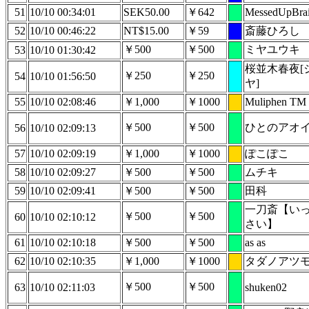
51
10/10 00:34:01
SEK50.00
￥642
MessedUpBrai
52
10/10 00:46:22
NT$15.00
￥59
斎藤ひろし
￥500
￥500
ミヤユウキ
53
10/10 01:30:42
桜並木春夜[
￥250
￥250
54
10/10 01:56:50
ヤ]
55
10/10 02:08:46
￥1,000
￥1000
Muliphen TM
￥500
￥500
ひとのアオ
56
10/10 02:09:13
57
10/10 02:09:19
￥1,000
￥1000
ぽこぽこ
58
10/10 02:09:27
￥500
￥500
ムチキ
59
10/10 02:09:41
￥500
￥500
田科
一刀斎【い
￥500
￥500
60
10/10 02:10:12
さい】
61
10/10 02:10:18
￥500
￥500
as as
62
10/10 02:10:35
￥1,000
￥1000
タダノアツ
￥500
￥500
63
10/10 02:11:03
shuken02