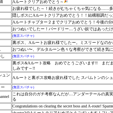
良猫
Aルートクリアおめでとう～
お疲れ様でした～！続きがむちゃくちゃ気になる……多
隠しボスにAルートクリアおめでとう！！結構順調だっ
Aルートチャプター２までクリアおめでとう！今後の分
おつぬいでしたー！バードリー…うざい奴ではあった
(無言スパチャ)
裏ボス、Aルートお疲れ様でしたー。ミスリードなのか
ん
おつぬい〜、デルタルーン色々な考察ができて続き気
かし
(無言スパチャ)
裏ボス&Aルート攻略 おめでとうございます!! ま
しみです～!!
シュン
Aルートと裏ボス攻略お疲れ様でした スパムトンのシ
リー
(無言スパチャ)
これは自分のガチ考察なんだが…アンダーテールの真実
nnel
る
Congratulations on clearing the secret boss and A-route! Spam
chapter2のAルートクリアおめでとうございます！