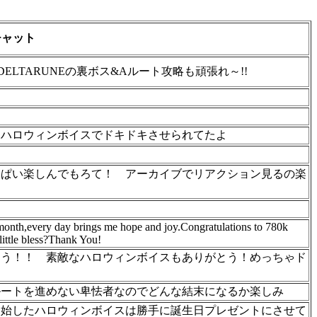
チャット
ELTARUNEの裏ボス&Aルート攻略も頑張れ～!!
とハロウィンボイスでドキドキさせられてたよ
ぱい楽しんでもろて！ アーカイブでリアクション見るの楽
 month,every day brings me hope and joy.Congratulations to 780k
little bless?Thank You!
とう！！ 素敵なハロウィンボイスもありがとう！めっちゃド
ルートを進めない卑怯者なのでどんな結末になるか楽しみ
開始したハロウィンボイスは勝手に誕生日プレゼントにさせて