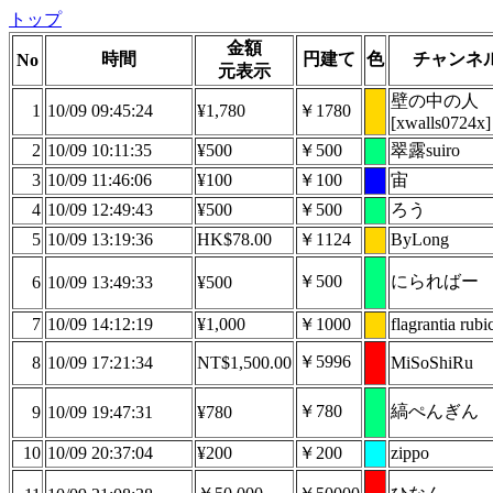
トップ
金額
時間
円建て
色
チャンネ
No
元表示
壁の中の人
1
10/09 09:45:24
¥1,780
￥1780
[xwalls0724x]
2
10/09 10:11:35
¥500
￥500
翠露suiro
3
10/09 11:46:06
¥100
￥100
宙
4
10/09 12:49:43
¥500
￥500
ろう
5
10/09 13:19:36
HK$78.00
￥1124
ByLong
￥500
にらればー
6
10/09 13:49:33
¥500
7
10/09 14:12:19
¥1,000
￥1000
flagrantia rubi
￥5996
8
10/09 17:21:34
NT$1,500.00
MiSoShiRu
￥780
縞ぺんぎん
9
10/09 19:47:31
¥780
10
10/09 20:37:04
¥200
￥200
zippo