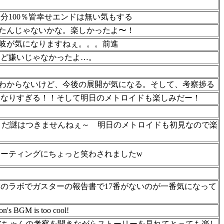
分100％皆幸せエンドは無い気もする
たんじゃないかな。楽しかったよ〜！
岐が気になりますねぇ。。。前進
けど嫌いじゃなかったよ…。
わからないけど、今後の展開が気になる。そして、考察捗る
になりすぎる！！そして明日のメトロイドも楽しみだー！
だまだ謎はつきませんねぇ～ 明日のメトロイドも初見なので楽
ューティングにちょっと笑わされましたw
のラボでガスターの報告書で17番がないのが一番気になって
ton's BGM is too cool!
フレアちゃんの考察を聞きながらストーリーを見れてとっても楽し