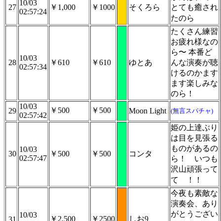
10/03
27
￥1,000
￥1000
そくろら
とても癒され
02:57:24
たのら
たくさん練習
お疲れ様なの
ら〜 本番ど
10/03
28
￥610
￥610
ゆとあ
んな演奏が聴
02:57:34
けるのかます
ます楽しみな
のら！
10/03
￥500
￥500
29
Moon Light
(無言スパチャ)
02:57:42
姫の上達ぶり
は目を見張る
ものがあるの
10/03
30
￥500
￥500
コンタ
02:57:47
ら！ いつも
沢山頑張って
て
！！
今夜も素敵な
演奏会、あり
がとうござい
10/03
￥2,500
￥2500
しお9
31