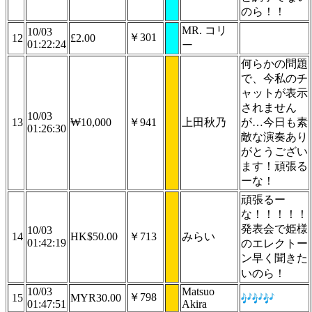
のら！！
MR. コリ
10/03
￥301
12
£2.00
01:22:24
ー
何らかの問題
で、今私のチ
ャットが表示
されません
10/03
13
₩10,000
￥941
上田秋乃
が…今日も素
01:26:30
敵な演奏あり
がとうござい
ます！頑張る
ーな！
頑張るー
な！！！！！
発表会で姫様
10/03
14
HK$50.00
￥713
みらい
01:42:19
のエレクトー
ン早く聞きた
いのら！
10/03
Matsuo
￥798
15
MYR30.00
01:47:51
Akira