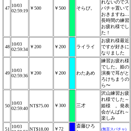
れないのでス
10/03
47
￥500
￥500
そらぴ。
パチャ置いて
02:59:19
おきますね…
長時間の練習
お疲れ様でし
た！
お疲れ様最近
10/03
48
￥200
￥200
ライライ
ですが好きに
02:59:34
なりました
練習お疲れ様
でした。姫の
10/03
49
￥200
￥200
わたあめ
演奏で耳がと
02:59:36
ろけちまうの
ら〜
沢山練習お疲
れ様でした～
10/03
￥300
三才
50
NT$75.00
姫様
。発表
02:59:40
会がんばれ～
楽しみ
斎藤ひろ
10/03
￥72
51
NT$18.00
(無言スパチャ)