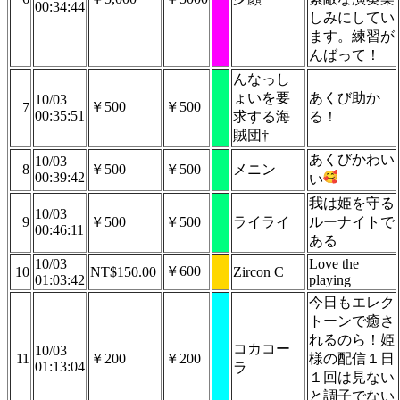
00:34:44
しみにしてい
ます。練習が
んばって！
んなっし
ょいを要
あくび助か
10/03
￥500
￥500
7
00:35:51
求する海
る！
賊団†
あくびかわい
10/03
8
￥500
￥500
メニン
00:39:42
い
我は姫を守る
10/03
9
￥500
￥500
ライライ
ルーナイトで
00:46:11
ある
10/03
Love the
￥600
10
NT$150.00
Zircon C
01:03:42
playing
今日もエレク
トーンで癒さ
れるのら！姫
コカコー
10/03
11
￥200
￥200
様の配信１日
01:13:04
ラ
１回は見ない
と調子でない