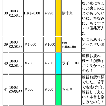
ない夜にちょ
っと癒しのこ
10/03
38
HK$70.00
￥998
伊十九
とがあってい
02:58:38
いね。ちなみ
に、もうすぐ
７０億兆万人
だ
いつもありが
10/03
zeu
39
￥1,000
￥1000
とうございま
02:58:38
zettozetto
す
姫様お疲れ
様〜！演奏す
10/03
￥250
￥250
ライト104
40
02:58:46
ごく良かった
のら！！
練習お疲れ様
でした。苦手
でも逃げずに
10/03
￥500
￥500
ちんき
41
02:58:55
練習してえら
い！本番も楽
しみなのら！