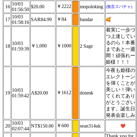
10/03
￥2222
16
$20.00
mopoloking
(無言スパチャ)
01:56:50
10/03
￥84
17
SAR84.99
bandar
01:58:16
着実に一歩づ
つ上達してい
るのら！本番
10/03
￥1,000
￥1000
18
2 Sage
01:59:39
まであと一週
間！頑張れー
姫様！！！
今夜も姫様の
エレクトーン
を弾くことが
美しい！弾い
10/03
￥1612
19
A$20.00
donmk
01:59:42
てくれてあり
がとうござい
ます。誕生日
発表会楽しみ
10/03
￥600
20
NT$150.00
sean314uk
02:07:44
Thank you for