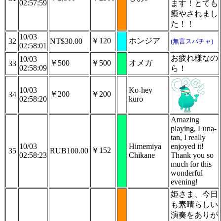
02:57:59
ます！とても
癒やされまし
た！！
10/03
￥120
ホンジア
32
NT$30.00
(無言スパチャ)
02:58:01
お疲れ様なの
10/03
￥500
￥500
オメガ
33
02:58:09
ら！
10/03
Ko-hey
￥200
￥200
34
02:58:20
kuro
Amazing
playing, Luna-
tan, I really
10/03
Himemiya
enjoyed it!
￥152
35
RUB100.00
02:58:23
Chikane
Thank you so
much for this
wonderful
evening!
姫さま、今日
も素晴らしい
演奏をありが