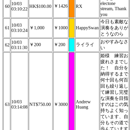
electone
10/03
￥1426
60
HK$100.00
RX
stream, Thank
03:10:22
you
今日も素敵な
10/03
61
￥1,000
￥1000
HappySwan
演奏をありが
03:10:24
とうなのら
おやすみなさ
10/03
￥200
￥200
ライライ
62
03:11:30
い
姫様 練習お
疲れさまでし
た！ 自分を
納得するまで
何十回も何百
回も繰り返し
て練習し完璧
な演奏を目指
10/03
Andrew
63
NT$750.00
￥3000
すのはこの気
03:14:08
Huang
持ちよく知っ
ています、自
分もその道で
歩んています