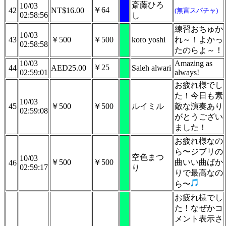
斎藤ひろ
10/03
￥64
42
NT$16.00
(無言スパチャ)
02:58:56
し
練習おちゅか
10/03
43
￥500
￥500
koro yoshi
れ～！よかっ
02:58:58
たのらよ～！
10/03
Amazing as
￥25
44
AED25.00
Saleh alwari
02:59:01
always!
お疲れ様でし
た！今日も素
10/03
45
￥500
￥500
ルイミル
敵な演奏あり
02:59:08
がとうござい
ました！
お疲れ様なの
ら〜ジブリの
空色まつ
10/03
￥500
￥500
曲いい曲ばか
46
02:59:17
り
りで最高なの
ら〜
お疲れ様でし
た！なぜかコ
メント表示さ