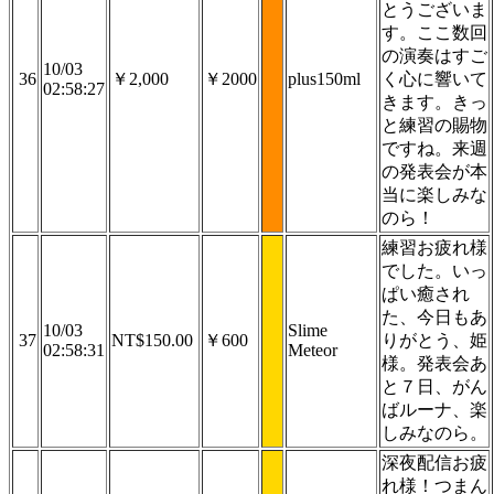
とうございま
す。ここ数回
の演奏はすご
10/03
36
￥2,000
￥2000
plus150ml
く心に響いて
02:58:27
きます。きっ
と練習の賜物
ですね。来週
の発表会が本
当に楽しみな
のら！
練習お疲れ様
でした。いっ
ぱい癒され
た、今日もあ
10/03
Slime
37
NT$150.00
￥600
りがとう、姫
02:58:31
Meteor
様。発表会あ
と７日、がん
ばルーナ、楽
しみなのら。
深夜配信お疲
れ様！つまん