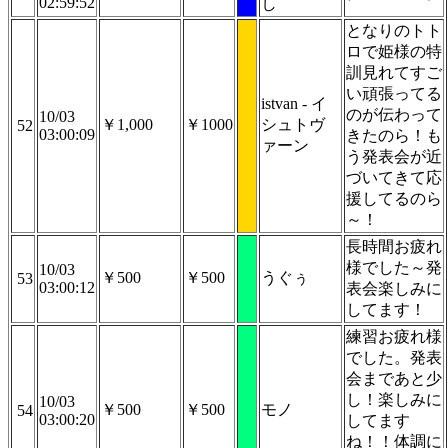
02:59:52
し
となりのトト
ロで姫様の特
訓見れてすご
い頑張ってる
istvan - イ
のが伝わって
10/03
￥1,000
￥1000
シュトヴ
52
03:00:09
きたのら！も
ァーン
う発表会が近
づいてきて応
援してるのら
～！
長時間お疲れ
様でした～発
10/03
￥500
￥500
うぐぅ
53
03:00:12
表会楽しみに
してます！
練習お疲れ様
でした。発表
会まであと少
し！楽しみに
10/03
￥500
￥500
モノ
54
03:00:20
してます
ね！！体調に