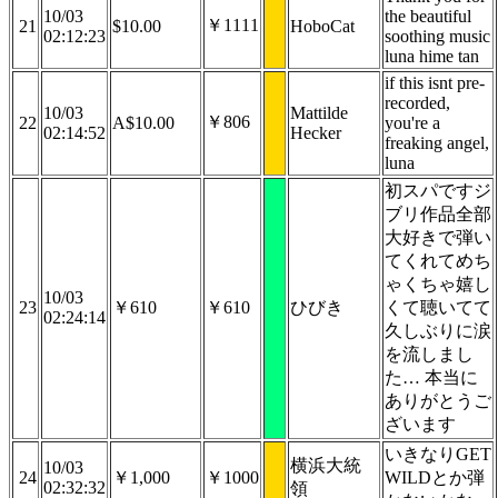
10/03
the beautiful
￥1111
21
$10.00
HoboCat
02:12:23
soothing music
luna hime tan
if this isnt pre-
recorded,
10/03
Mattilde
￥806
22
A$10.00
you're a
02:14:52
Hecker
freaking angel,
luna
初スパですジ
ブリ作品全部
大好きで弾い
てくれてめち
ゃくちゃ嬉し
10/03
23
￥610
￥610
ひびき
くて聴いてて
02:24:14
久しぶりに涙
を流しまし
た… 本当に
ありがとうご
ざいます
いきなりGET
横浜大統
10/03
24
￥1,000
￥1000
WILDとか弾
02:32:32
領