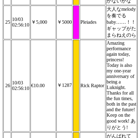
かないかな
大人なmelody
を奏でる
10/03
25
￥5,000
￥5000
Pleiades
baby……！！
02:56:10
ギャップがた
まらねえのら
Amazing
performance
again today,
princess!
Today is also
my one-year
anniversary of
being a
10/03
￥1287
26
€10.00
Rick Raptor
Luknight.
02:56:10
Thanks for all
the fun times,
both in the past
and the future!
Keep on the
good work! あ
りがとう!
がんばれて