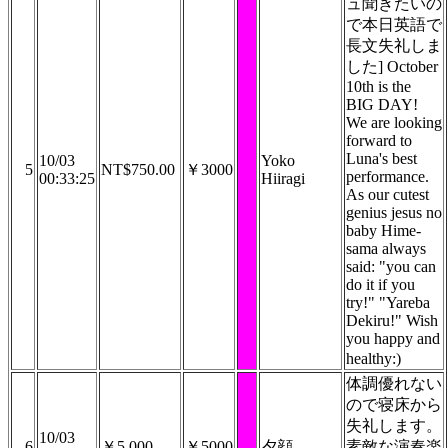
ュ聞きたいの
で本日英語で
長文失礼しま
した] October
10th is the
BIG DAY!
We are looking
forward to
Luna's best
10/03
Yoko
5
NT$750.00
￥3000
performance.
00:33:25
Hiiragi
As our cutest
genius jesus no
baby Hime-
sama always
said: "you can
do it if you
try!" "Yareba
Dekiru!" Wish
you happy and
healthy:)
体調優れない
ので寝床から
失礼します。
10/03
6
￥5,000
￥5000
夕顔
素敵な演奏楽