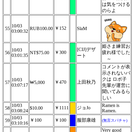
は気をつける
のらよ
10/03
￥152
55
RUB100.00
SlaM
03:00:32
姫さま練習お
[CIJ]デザ
10/03
￥300
疲れ様でした
56
NT$75.00
03:01:35
ート
～
コメントが表
示されないバ
クは ロボ子
10/03
￥470
上田秋乃
57
₩5,000
03:07:17
先輩が運営に
聞いてみるら
しい
10/03
Ramen is
￥1111
ジョJo
58
$10.00
03:08:24
Ramen.
10/03
￥100
￥100
服部康雄
59
(無言スパチャ)
03:10:16
Very good