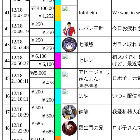
￥200
SEK100.00
12/18
41
Jolfrheim
We want to see
20:47:09
￥1,252
￥250
12/18
ルパン三世
今日お疲れ
42
20:49:19
￥250
￥250
12/18
七瀬悠
ガラス取れ
43
20:53:48
￥250
￥6,100
初スパです
12/18
セレン
44
20:56:27
けど、最近
￥6,100
アヒージョ じ
₩5,000
12/18
ロボ子、元
45
ゅんよん-
21:08:41
￥478
junyoung
￥200
12/18
はや
いつも配信
46
21:18:11
￥200
￥500
12/18
鋼龍
我爱机器人
47
21:18:39
￥500
￥685
12/18
羅生門の兄
ロボ子さん
48
21:22:30
￥685
$19.99