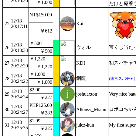
20:16:26
￥1,000
だけど療養
NT$150.00
12/18
25
Kai
20:17:11
￥612
￥500
12/18
ウォル
宝くじ当た
26
20:18:33
￥500
￥1,220
12/18
初スパチャ
27
KDI
20:22:20
￥1,220
￥1,000
12/18
鋼龍
28
(無言スパチャ)
20:24:22
￥1,000
$2.00
12/18
29
joshuaxton
Very nice bat
20:24:24
￥227
PHP125.00
12/18
ロボコちゃ
30
Allonsy_Miami
20:24:27
￥283
$1.99
12/18
31
julez-kun
My first super
20:25:35
￥225