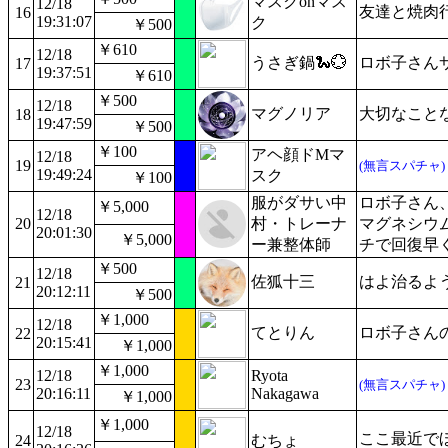
マスクonマス
12/18
友達と焼肉
16
19:31:07
ク
￥500
￥610
12/18
うさぎ鍋🐍💮
ロボ子さん
17
19:37:51
￥610
￥500
12/18
マグノリア
大切なこと
18
19:47:59
￥500
￥100
アヘ顔ドMマ
12/18
19
(無言スパチャ)
19:49:24
スク
￥100
服がダサい中
ロボ子さん
￥5,000
12/18
20
村・トレーナ
マグネシウ
20:01:30
￥5,000
ー兼整体師
チで回復早
￥500
12/18
佐狐十三
はよ治るよ
21
20:12:11
￥500
￥1,000
12/18
てとりん
ロボ子さん
22
20:15:41
￥1,000
￥1,000
12/18
Ryota
23
(無言スパチャ)
20:16:11
Nakagawa
￥1,000
￥1,000
12/18
ここ最近で
24
むちょ