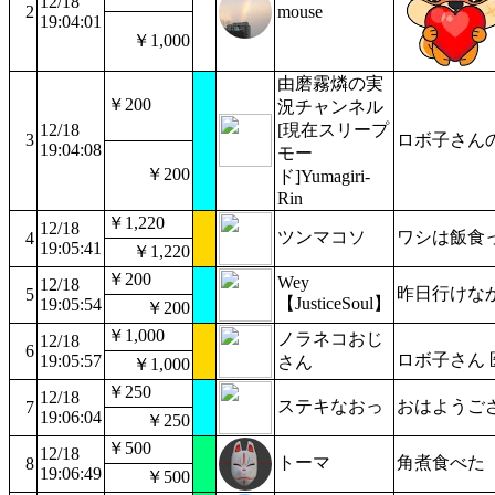
12/18
2
mouse
19:04:01
￥1,000
由磨霧燐の実
￥200
況チャンネル
12/18
[現在スリープ
3
ロボ子さん
19:04:08
モー
￥200
ド]Yumagiri-
Rin
￥1,220
12/18
ツンマコソ
ワシは飯食
4
19:05:41
￥1,220
￥200
Wey
12/18
昨日行けな
5
【JusticeSoul】
19:05:54
￥200
￥1,000
ノラネコおじ
12/18
6
ロボ子さん 
19:05:57
さん
￥1,000
￥250
12/18
ステキなおっ
おはようご
7
19:06:04
￥250
￥500
12/18
トーマ
角煮食べた
8
19:06:49
￥500