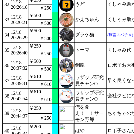
￥250
12/18
うど
くしゃみ助
32
20:26:18
￥250
￥500
12/18
かえちゅん
くしゃみ助
33
20:26:21
￥500
￥500
12/18
ダラケ猫
34
(無言スパチャ)
20:26:29
￥500
￥250
12/18
トーマ
くしゃみ代
35
20:26:40
￥250
￥500
12/18
鋼龍
ロボ子お大
36
20:37:32
￥500
￥610
ワザップ研究
12/18
早く良くな
37
20:39:31
員チャンO
￥610
￥610
ワザップ研究
12/18
会社クビに
38
20:42:54
員チャンO
￥610
俺を食
￥250
12/18
39
え！！！サー
ちゃちゃの
20:44:37
￥250
モン野郎
￥200
12/18
はや
ロボ子さん
40
20:45:34