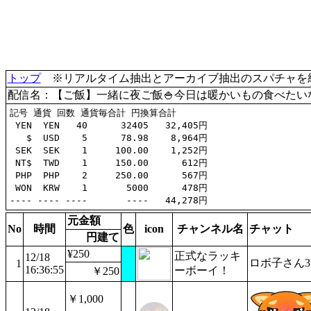
トップ
※リアルタイム抽出とアーカイブ抽出のスパチャを統合(
配信名：【ご飯】一緒に夜ご飯🍚今日は暖かいもの食べたいな
記号 通貨 回数 通貨毎合計 円換算合計

 YEN  YEN   40      32405   32,405円

   $  USD    5      78.98    8,964円

 SEK  SEK    1     100.00    1,252円

 NT$  TWD    1     150.00      612円

 PHP  PHP    2     250.00      567円

 WON  KRW    1       5000      478円

元金額
No
時間
色
icon
チャンネル名
チャット
円建て
¥250
正式なラッキ
12/18
ロボ子さん
1
16:36:55
ーボーイ！
￥250
￥1,000