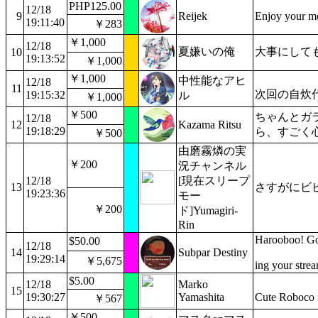
PHP125.00
12/18
9
Reijek
Enjoy your me
19:11:40
￥283
￥1,000
12/18
夏嫌いの俺
大事にして
10
19:13:52
￥1,000
￥1,000
中性能なアヒ
12/18
11
次回の自炊
19:15:32
ル
￥1,000
￥500
ちゃんとガ
12/18
12
Kazama Ritsu
19:18:29
ら、すごく
￥500
由磨霧燐の実
￥200
況チャンネル
12/18
[現在スリープ
13
さすがにビ
19:23:36
モー
￥200
ド]Yumagiri-
Rin
Harooboo! Goo
$50.00
12/18
14
Subpar Destiny
19:29:14
￥5,675
ing your strea
$5.00
12/18
Marko
15
19:30:27
Yamashita
Cute Roboco 
￥567
￥500