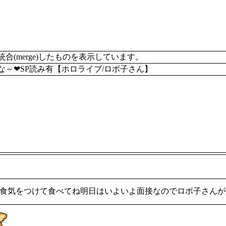
merge)したものを表示しています。
～❤SP読み有【ホロライブ/ロボ子さん】
3食気をつけて食べてね明日はいよいよ面接なのでロボ子さん