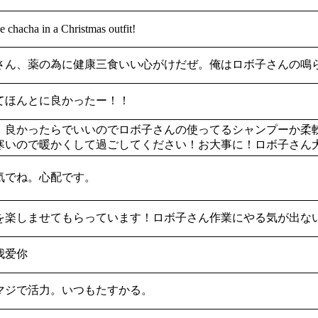
 chacha in a Christmas outfit!
さん、薬の為に健康三食いい心がけだぜ。俺はロボ子さんの鳴
てほんとに良かったー！！
！良かったらでいいのでロボ子さんの使ってるシャンプーか柔軟
寒いので暖かくして過ごしてください！お大事に！ロボ子さん
気でね。心配です。
を楽しませてもらっています！ロボ子さん作業にやる気が出な
我爱你
マジで活力。いつもたすかる。