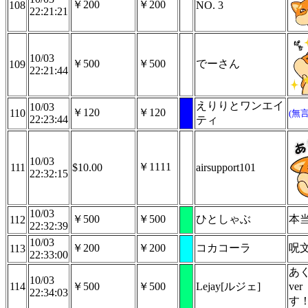
￥200
￥200
108
NO. 3
22:21:21
10/03
￥500
￥500
でーさん
109
22:21:44
えりりとワンエイ
10/03
￥120
￥120
110
(無
22:23:44
ティ
10/03
￥1111
111
$10.00
airsupport101
22:32:15
10/03
￥500
￥500
ひとしゃぶ
本
112
22:32:39
10/03
￥200
￥200
コカコーラ
呪
113
22:33:00
あ
10/03
114
￥500
￥500
Lejay[ルジェ]
ve
22:34:03
す