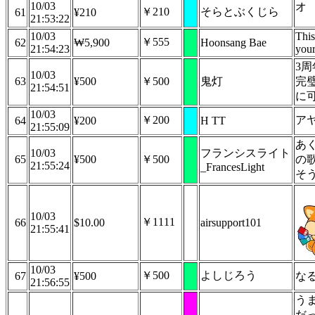
10/03
オ
￥210
そらとぶくじら
61
¥210
21:53:22
10/03
This
￥555
62
₩5,900
Hoonsang Bae
21:54:23
your
3
10/03
63
¥500
￥500
鬼灯
完
21:54:51
に
10/03
￥200
ア
64
¥200
H TT
21:55:09
あ
10/03
フランシスライト
65
¥500
￥500
の
21:55:24
_FrancesLight
そ
10/03
￥1111
66
$10.00
airsupport101
21:55:41
10/03
￥500
よしじろう
67
¥500
な
21:56:55
う
だ