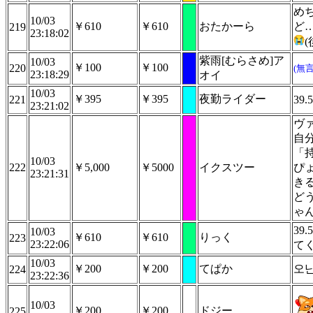
め
10/03
￥610
￥610
おたかーら
ど
219
23:18:02
紫雨[むらさめ]ア
10/03
￥100
￥100
220
(無
23:18:29
オイ
10/03
￥395
￥395
夜勤ライダー
221
39.5
23:21:02
ヴ
自
「
10/03
222
￥5,000
￥5000
イクスツー
ぴ
23:21:31
き
ど
ゃ
39
10/03
￥610
￥610
りっく
223
23:22:06
て
10/03
￥200
￥200
てぱか
오
224
23:22:36
10/03
￥200
￥200
ドジー
225