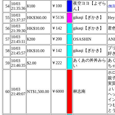
夜空ヨヨ【よぞら
10/03
￥100
54
¥100
(無
21:35:36
ん】
10/03
￥5136
gikaqi【ぎかき】
55
HK$360.00
Hey 
21:37:37
10/03
￥142
gikaqi【ぎかき】
君
56
HK$10.00
21:39:30
10/03
￥200
57
¥200
OSASHIN
AN
21:45:11
プ
10/03
￥142
gikaqi【ぎかき】
58
HK$10.00
21:45:57
好
あくあの丼丼みら
あ
10/03
￥222
59
$2.00
21:46:35
い
ち
ホ
親
実
ょ
10/03
￥6000
林志南
60
NT$1,500.00
21:49:07
ヘ
イ
つ
と