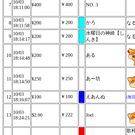
10/03
￥400
7
¥400
NO. 3
18:11:00
10/03
￥200
かろ
8
¥200
な
18:11:58
水曜日の神綺【し
10/03
￥200
9
¥200
な
18:14:17
んき】
10/03
￥200
ある
10
¥200
18:14:48
10/03
￥250
あー坊
11
¥250
18:14:50
10/03
￥100
えあんぬ
12
¥100
(無
18:16:07
10/03
￥222
13
$2.00
Joel
18:24:21
歌