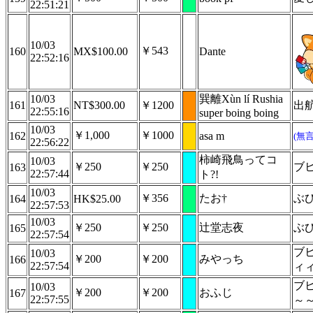
22:51:21
10/03
￥543
160
MX$100.00
Dante
22:52:16
10/03
巽離Xùn lí Rushia
161
NT$300.00
￥1200
出
22:55:16
super boing boing
10/03
￥1,000
￥1000
162
asa m
(無
22:56:22
柿崎飛鳥ってコ
10/03
￥250
￥250
ブ
163
22:57:44
ト?!
10/03
￥356
たお†
ぶ
164
HK$25.00
22:57:53
10/03
￥250
￥250
辻堂志夜
ぶ
165
22:57:54
ブ
10/03
￥200
￥200
みやっち
166
22:57:54
ィ
ブ
10/03
￥200
￥200
おふじ
167
22:57:55
～