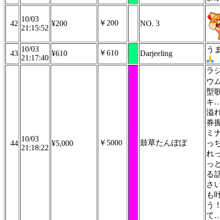
10/03
￥200
42
¥200
NO. 3
21:15:52
10/03
う
￥610
43
¥610
Darjeeling
21:17:40
ラ
ウ
型
キ
溢れ
券
ミ
10/03
￥5000
鼓草たんぽぽ
44
¥5,000
っ
21:18:22
れ
っ
る
さ
も
う
て