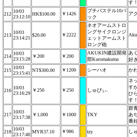
す
プチパステル10パ
10/03
￥1426
ア
212
HK$100.00
23:12:10
ック
ネオアームストロ
ングサイクロンジ
10/03
￥2222
Aku
213
$20.00
23:14:21
ェットアームスト
ロング砲
AKUKIN建設開発
あく
10/03
214
￥200
￥200
23:15:28
部Kuromakuma
好
10/03
￥1200
シーハオ
か
215
NT$300.00
23:15:41
ネ
す
10/03
￥250
￥250
しゅびぃ.
216
23:16:29
ひ
す
群
10/03
217
￥1,000
￥1000
TKY
あ
23:17:38
番
10/03
￥986
し
218
MYR37.10
tzy
23:17:40