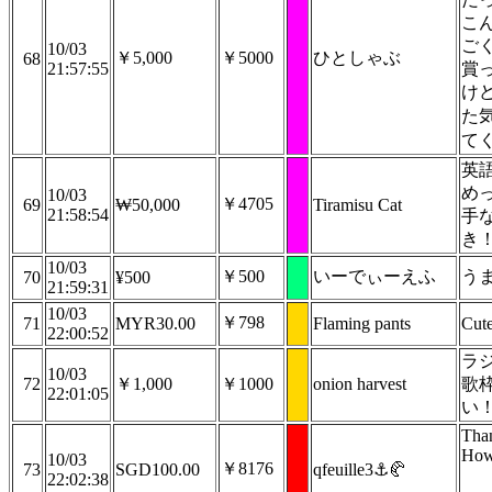
こ
ご
10/03
￥5,000
￥5000
ひとしゃぶ
68
21:57:55
賞
け
た
て
英
め
10/03
￥4705
69
₩50,000
Tiramisu Cat
21:58:54
手
き
10/03
￥500
いーでぃーえふ
う
70
¥500
21:59:31
10/03
￥798
71
MYR30.00
Flaming pants
Cute
22:00:52
ラ
10/03
72
￥1,000
￥1000
onion harvest
歌
22:01:05
い
Than
How 
10/03
￥8176
73
SGD100.00
qfeuille3⚓🥐
22:02:38