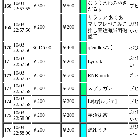
なつうまれのゆき
10/03
￥500
￥500
ブ
168
22:57:55
だるま
サラリア'あくあ
マリフレぺこみこ
ぶ
10/03
￥200
￥200
169
22:57:56
推し宝鐘海賊団砲
ぃ
撃手'
10/03
￥408
ぶ
170
SGD5.00
qfeuille3⚓🥐
22:57:56
ぶ
10/03
171
￥200
￥200
Lyuzaki
22:57:56
い
10/03
￥500
￥500
172
RNK nochi
ﾌﾞﾋ
22:57:57
10/03
￥500
￥500
スプリガン
ブ
173
22:57:59
10/03
￥200
￥200
Lejay[ルジェ]
ブ
174
22:57:59
ぶ
10/03
￥200
￥200
宇治抹茶
175
22:58:00
ぃ
ぶ
10/03
￥200
￥200
源ゆうき
176
22:58:00
い