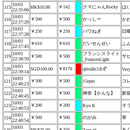
10/03
￥142
クマにゃんRocky
はい
115
HK$10.00
22:35:06
10/03
￥500
￥500
かっしー
116
か
22:37:20
10/03
￥250
￥250
パワねぎ
日
117
22:37:28
10/03
￥610
￥610
だいせんせい
118
ふ
22:37:45
10/03
フランシスライト
119
￥500
￥500
サ
22:38:59
_FrancesLight
10/03
￥8176
120
SGD100.00
qfeuille3⚓🥐
Ver
22:39:14
10/03
￥500
￥500
コ
121
15rpm
22:40:23
10/03
￥500
￥500
神奈【かんな】
新
122
22:40:45
10/03
￥200
￥200
そ
123
Kyo K
22:40:53
10/03
￥500
￥500
のがみ
草
124
22:40:54
10/03
￥356
あ
125
HK$25.00
Zero zk