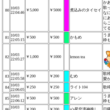
か
歌
10/03
￥5,000
￥5000
煮込みのタイセイ
80
22:04:46
な
に
ら
て
う
10/03
￥500
￥500
かもめ
81
22:05:15
枠
10/03
￥1,000
￥1000
82
lemon tea
22:05:27
歌
10/03
￥200
￥200
むめ
83
22:05:58
愛
10/03
￥250
￥250
ライト104
歌
84
22:06:05
う
10/03
￥500
￥500
アレン
85
22:06:12
枠
10/03
￥200
￥200
μ's星空凛神推し
日
86