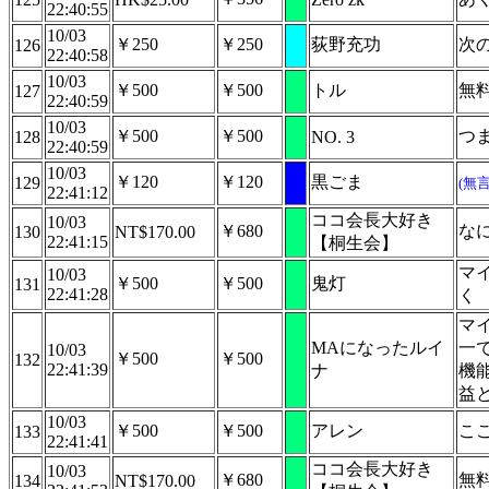
22:40:55
10/03
￥250
￥250
荻野充功
次
126
22:40:58
10/03
￥500
￥500
トル
無料
127
22:40:59
10/03
￥500
￥500
つ
128
NO. 3
22:40:59
10/03
￥120
￥120
黒ごま
129
(無
22:41:12
ココ会長大好き
10/03
￥680
な
130
NT$170.00
22:41:15
【桐生会】
マ
10/03
￥500
￥500
鬼灯
131
22:41:28
く
マ
MAになったルイ
一
10/03
￥500
￥500
132
22:41:39
ナ
機
益
10/03
￥500
￥500
アレン
こ
133
22:41:41
ココ会長大好き
10/03
￥680
無料
134
NT$170.00