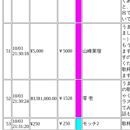
く
と
出
い
う
ま
～
も
10/03
51
¥5,000
￥5000
山峰莱瑠
ま
21:30:18
す
く
歌
ま
う
の
ゃ
10/03
￥1528
零 壱
52
RUB1,000.00
21:30:24
ラ
て
話
10/03
￥250
モッチ2
歌枠助
53
¥250
21:31:20