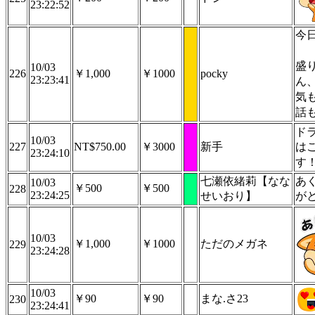
23:22:52
今
盛
10/03
226
￥1,000
￥1000
pocky
23:23:41
ん
気
話
ド
10/03
227
NT$750.00
￥3000
新手
は
23:24:10
す
七瀬依緒莉【なな
あ
10/03
￥500
￥500
228
23:24:25
せいおり】
がと
10/03
￥1,000
￥1000
ただのメガネ
229
23:24:28
10/03
￥90
￥90
まな.さ23
230
23:24:41