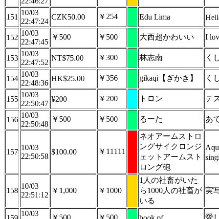
22:46:27
10/03
￥254
151
CZK50.00
Edu Lima
Hell
22:47:24
10/03
￥500
￥500
大西超かわいい
I 
152
22:47:45
10/03
￥300
林志南
く
153
NT$75.00
22:47:52
10/03
￥356
gikaqi【ぎかき】
く
154
HK$25.00
22:48:36
10/03
￥200
トロン
テ
155
¥200
22:50:47
10/03
￥500
￥500
るーた
あ
156
22:50:48
ネオアームストロ
ングサイクロンジ
10/03
Aqua
￥11111
157
$100.00
22:50:58
ェットアームスト
sing
ロング砲
1人の社畜がいた
10/03
158
￥1,000
￥1000
ら1000人の社畜が
実
22:51:12
いる
10/03
￥500
￥500
愛
159
book pf