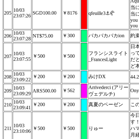
Aqu
当
10/03
205
SGD100.00
￥8176
qfeuille3⚓🥐
当に
23:07:26
you
you
10/03
￥300
バカバカバカion
約
206
NT$75.00
23:07:28
日
っ
フランシスライト
10/03
￥500
￥500
207
23:07:55
_FrancesLight
だ
ど
10/03
￥200
￥200
みけDX
208
44.2
23:09:22
Arrivederci (アリー
10/03
￥562
Ony
209
ARS500.00
23:09:29
ヴェデルチ)
10/03
￥200
￥200
真夏のベーゼン
こ
210
23:09:41
今
す
10/03
211
￥500
￥500
りゅー
ハ
23:10:06
月