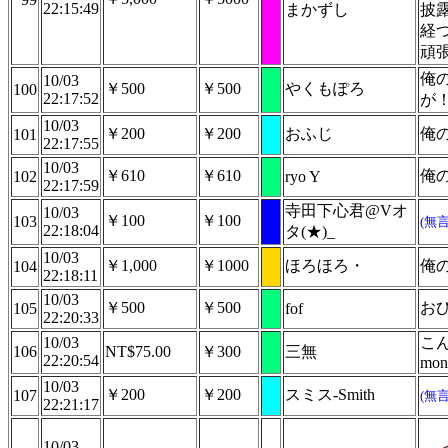
22:15:49
まかずし
披
経
頑
俺
10/03
￥500
￥500
やくもぽろ
100
22:17:52
が
10/03
￥200
￥200
おふじ
俺
101
22:17:55
10/03
￥610
￥610
俺
102
ryo Y
22:17:59
寺田下心君@Vオ
10/03
￥100
￥100
103
(無
22:18:04
タ(★)_
10/03
￥1,000
￥1000
ほろほろ・
俺
104
22:18:11
10/03
￥500
￥500
お
105
fof
22:20:33
10/03
こんあ
106
NT$75.00
￥300
三無
22:20:54
mon
10/03
￥200
￥200
スミス-Smith
107
(無
22:21:17
10/03