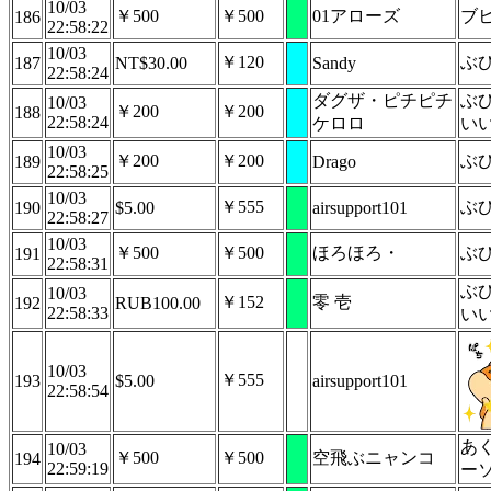
10/03
￥500
￥500
01アローズ
ブ
186
22:58:22
10/03
￥120
ぶ
187
NT$30.00
Sandy
22:58:24
ダグザ・ピチピチ
ぶ
10/03
￥200
￥200
188
22:58:24
ケロロ
い
10/03
￥200
￥200
ぶ
189
Drago
22:58:25
10/03
￥555
ぶ
190
$5.00
airsupport101
22:58:27
10/03
￥500
￥500
ほろほろ・
ぶ
191
22:58:31
ぶ
10/03
￥152
零 壱
192
RUB100.00
22:58:33
い
10/03
￥555
193
$5.00
airsupport101
22:58:54
あく
10/03
￥500
￥500
空飛ぶニャンコ
194
22:59:19
ー