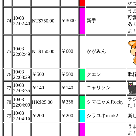
か
う
可
10/03
￥3000
新手
74
NT$750.00
22:02:40
あ
よ
10/03
￥600
かがみん
75
NT$150.00
22:02:49
10/03
￥500
￥500
クエン
歌
76
22:03:29
10/03
￥140
￥140
ニャリソン
77
22:03:35
ラ
10/03
￥356
クマにゃんRocky
78
HK$25.00
22:04:09
た
10/03
￥200
￥200
シラユキmark2
楽
79
22:04:16
う
よ