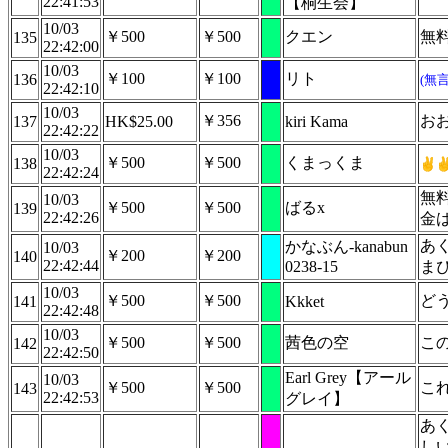
22:41:53
【桐生会】
10/03
￥500
￥500
クエン
無
135
22:42:00
10/03
￥100
￥100
リト
136
(無
22:42:10
10/03
￥356
お
137
HK$25.00
kiri Kama
22:42:22
10/03
￥500
￥500
くまっくま
138
22:42:24
無
10/03
￥500
￥500
ばるx
139
22:42:26
金
あ
かなぶん-kanabun
10/03
￥200
￥200
140
22:42:44
0238-15
ま
10/03
￥500
￥500
ど
141
Kkket
22:42:48
10/03
￥500
￥500
茜色の空
こ
142
22:42:50
Earl Grey【アール
10/03
￥500
￥500
こ
143
22:42:53
グレイ】
あ
し