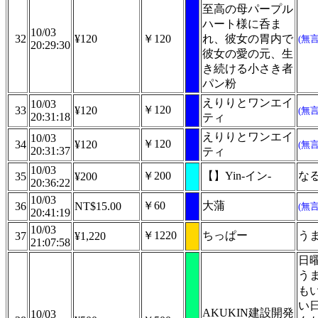
至高の母パープル
ハート様に呑ま
10/03
32
¥120
￥120
れ、彼女の胃内で
(無
20:29:30
彼女の愛の元、生
き続ける小さき者
パン粉
えりりとワンエイ
10/03
￥120
33
¥120
(無
20:31:18
ティ
えりりとワンエイ
10/03
￥120
34
¥120
(無
20:31:37
ティ
10/03
￥200
【】Yin-イン-
な
35
¥200
20:36:22
10/03
￥60
大蒲
36
NT$15.00
(無
20:41:19
10/03
￥1220
ちっぱー
う
37
¥1,220
21:07:58
日
う
も
い
AKUKIN建設開発
10/03