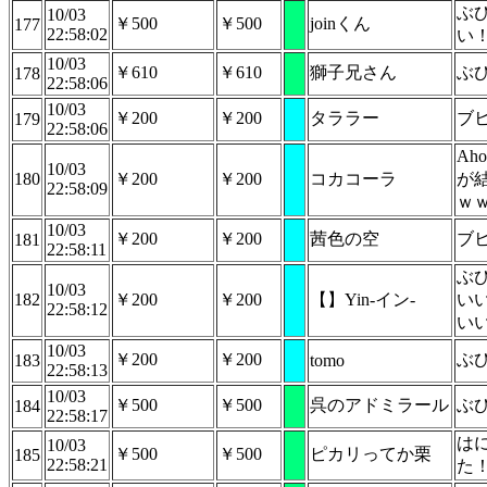
ぶ
10/03
￥500
￥500
joinくん
177
22:58:02
い
10/03
￥610
￥610
獅子兄さん
ぶ
178
22:58:06
10/03
￥200
￥200
タララー
ブ
179
22:58:06
A
10/03
180
￥200
￥200
コカコーラ
が
22:58:09
ｗ
10/03
￥200
￥200
茜色の空
ブ
181
22:58:11
ぶ
10/03
182
￥200
￥200
【】Yin-イン-
い
22:58:12
い
10/03
￥200
￥200
ぶ
183
tomo
22:58:13
10/03
￥500
￥500
呉のアドミラール
ぶ
184
22:58:17
は
10/03
￥500
￥500
ピカリってか栗
185
22:58:21
た