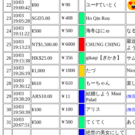
10/03
￥90
ユーPていとく
22
¥90
19:00:42
10/03
￥408
23
SGD5.00
Ho Qin Rou
19:05:28
10/03
￥500
海冬はにゅ
な
24
¥500
19:11:22
最
10/03
￥6000
25
NT$1,500.00
CHUNG CHING
19:13:23
よ
10/03
￥356
gikaqi【ぎかき】
26
HK$25.00
サ
19:15:38
10/03
￥1000
たづ
Ni
27
¥1,000
19:26:19
10/03
￥610
もーちゃん
楽
28
¥610
19:36:12
10/03
結婚しよう Maui
29
ARS10.00
￥11
(無
19:38:20
Palad
10/03
￥100
アリス
30
¥100
(無
19:50:39
10/03
￥500
てくてく
あ
31
¥500
20:07:51
絶世の美女にして