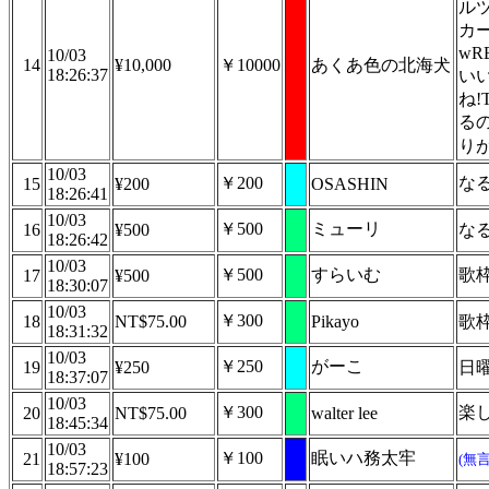
ル
カ
wR
10/03
14
¥10,000
￥10000
あくあ色の北海犬
18:26:37
い
ね!
る
り
10/03
￥200
な
15
¥200
OSASHIN
18:26:41
10/03
￥500
ミューリ
16
¥500
​な
18:26:42
10/03
￥500
すらいむ
歌
17
¥500
18:30:07
10/03
￥300
18
NT$75.00
Pikayo
歌枠
18:31:32
10/03
￥250
がーこ
19
¥250
日
18:37:07
10/03
￥300
楽
20
NT$75.00
walter lee
18:45:34
10/03
￥100
眠いハ務太牢
21
¥100
(無
18:57:23