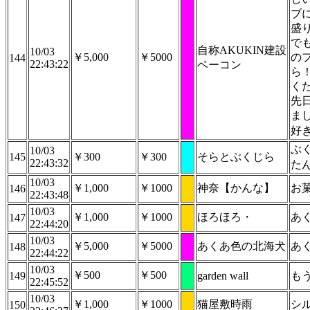
ブ
盛
で
自称AKUKIN建設
10/03
￥5,000
￥5000
の
144
22:43:22
ベーコン
ら
く
先
ま
好
ぶ
10/03
145
￥300
￥300
そらとぶくじら
22:43:32
た
10/03
￥1,000
￥1000
神奈【かんな】
お
146
22:43:48
10/03
￥1,000
￥1000
ほろほろ・
あ
147
22:44:20
10/03
￥5,000
￥5000
あくあ色の北海犬
あ
148
22:44:22
10/03
￥500
￥500
149
garden wall
も
22:45:52
10/03
￥1,000
￥1000
猫屋敷時雨
シ
150