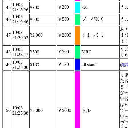
10/03
￥200
ゆ。
う
45
¥200
21:18:26
10/03
￥500
ブーが如く
う
46
¥500
21:19:46
あ
10/03
47
¥2,000
￥2000
くまっくま
ま
21:20:53
よ
う
10/03
￥500
48
¥500
MRC
21:23:17
り
10/03
￥139
49
¥139
oil stand
(無
21:25:06
う
た
ぎ！
か
い
はHe
10/03
50
¥5,000
￥5000
トル
て
21:25:38
い
ヴ