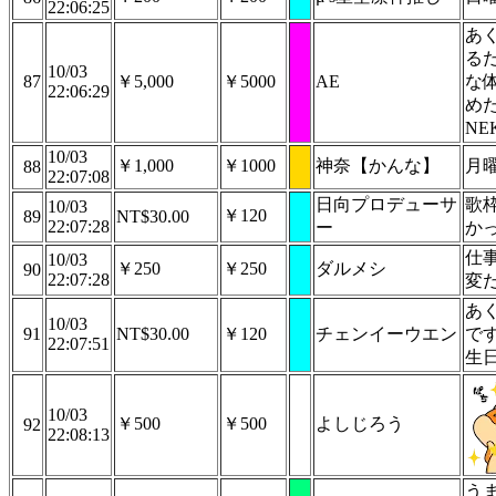
22:06:25
あ
る
10/03
87
￥5,000
￥5000
AE
な
22:06:29
め
N
10/03
￥1,000
￥1000
神奈【かんな】
月
88
22:07:08
日向プロデューサ
歌
10/03
￥120
89
NT$30.00
22:07:28
ー
か
仕
10/03
￥250
￥250
ダルメシ
90
22:07:28
変
あ
10/03
91
NT$30.00
￥120
チェンイーウエン
で
22:07:51
生
10/03
￥500
￥500
よしじろう
92
22:08:13
う