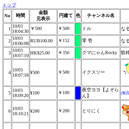
トップ
金額
時間
円建て
色
チャンネル名
No
元表示
10/03
￥500
￥500
トル
1
な
18:04:30
10/03
￥152
零 壱
2
RUB100.00
な
18:06:08
10/03
￥356
クマにゃんRocky
歌
3
HK$25.00
18:07:10
10/03
￥500
イクスツー
4
¥500
18:07:18
夜空ヨヨ【よぞら
10/03
￥100
5
¥100
(無
18:09:20
ん】
10/03
￥200
とりにく
6
¥200
18:10:21