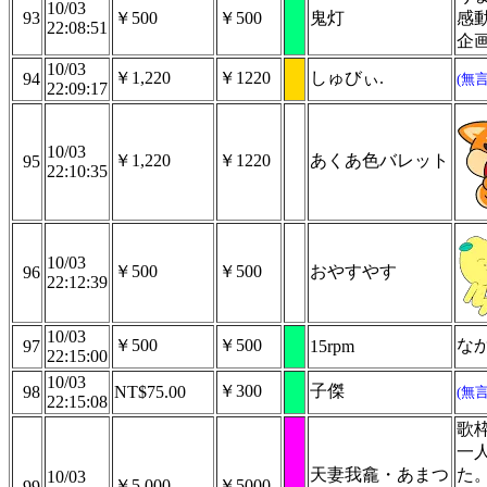
10/03
93
￥500
￥500
鬼灯
感
22:08:51
企
10/03
￥1,220
￥1220
しゅびぃ.
94
(無
22:09:17
10/03
￥1,220
￥1220
あくあ色バレット
95
22:10:35
10/03
￥500
￥500
おやすやす
96
22:12:39
10/03
￥500
￥500
な
97
15rpm
22:15:00
10/03
￥300
子傑
98
NT$75.00
(無
22:15:08
歌
一
天妻我龕・あまつ
た
10/03
￥5,000
￥5000
99