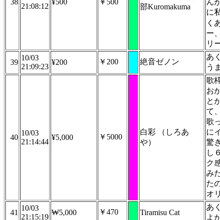
38
¥500
￥500
ん
21:08:12
部Kuromakuma
に
く
ー
リ
あ
10/03
￥200
絶音ゼノン
39
¥200
21:09:23
う
歌
お
と
て
歌
白彩 （しろあ
に
10/03
￥5000
40
¥5,000
21:14:44
や）
驚
し
ク
み
た
オ
あ
10/03
￥470
41
₩5,000
Tiramisu Cat
21:15:19
よ