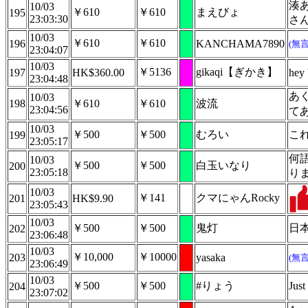
湊
10/03
￥610
￥610
まえびょ
195
23:03:30
さん
10/03
￥610
￥610
196
KANCHAMA7890
(無
23:04:07
10/03
￥5136
gikaqi【ぎかき】
197
HK$360.00
hey 
23:04:48
あ
10/03
198
￥610
￥610
波流
23:04:56
て
10/03
￥500
￥500
むろい
こ
199
23:05:17
何
10/03
￥500
￥500
白玉いなり
200
23:05:18
り
10/03
￥141
クマにゃんRocky
201
HK$9.90
23:05:43
10/03
￥500
￥500
鬼灯
日
202
23:06:48
10/03
￥10,000
￥10000
203
yasaka
(無
23:06:49
10/03
￥500
￥500
#りょう
Jus
204
23:07:02