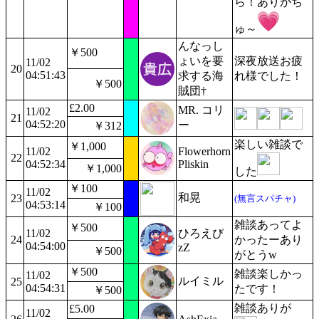
ら！ありがち
ゅ～
んなっし
￥500
ょいを要
深夜放送お疲
11/02
20
04:51:43
求する海
れ様でした！
￥500
賊団†
£2.00
MR. コリ
11/02
21
04:52:20
ー
￥312
楽しい雑談で
￥1,000
11/02
Flowerhorn
22
04:52:34
Pliskin
￥1,000
した
￥100
11/02
和晃
23
(無言スパチャ)
04:53:14
￥100
雑談あってよ
￥500
11/02
ひろえび
24
かったーあり
04:54:00
zZ
￥500
がとうw
￥500
雑談楽しかっ
11/02
ルイミル
25
04:54:31
たです！
￥500
雑談ありが
£5.00
11/02