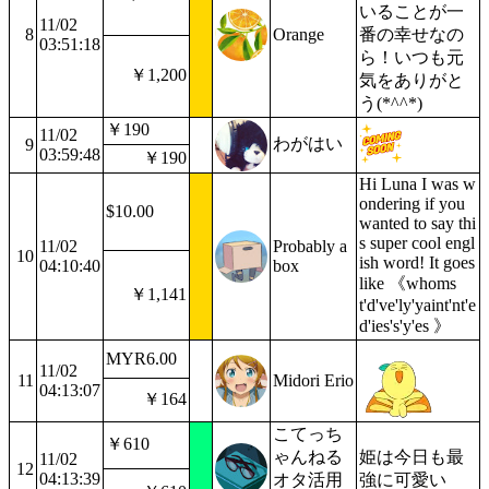
いることが一
11/02
8
Orange
番の幸せなの
03:51:18
ら！いつも元
￥1,200
気をありがと
う(*^^*)
￥190
11/02
わがはい
9
03:59:48
￥190
Hi Luna I was w
ondering if you
$10.00
wanted to say thi
s super cool engl
11/02
Probably a
10
ish word! It goes
04:10:40
box
like 《whoms
￥1,141
t'd've'ly'yaint'nt'e
d'ies's'y'es 》
MYR6.00
11/02
11
Midori Erio
04:13:07
￥164
こてっち
￥610
ゃんねる
姫は今日も最
11/02
12
04:13:39
オタ活用
強に可愛い