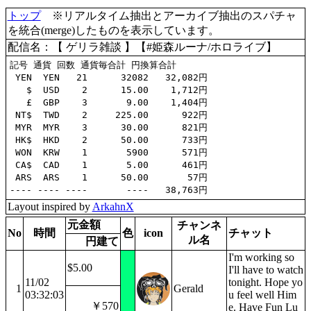
トップ
※リアルタイム抽出とアーカイブ抽出のスパチャ
を統合(merge)したものを表示しています。
配信名：【 ゲリラ雑談 】【#姫森ルーナ/ホロライブ】
記号 通貨 回数 通貨毎合計 円換算合計

 YEN  YEN   21      32082   32,082円

   $  USD    2      15.00    1,712円

   £  GBP    3       9.00    1,404円

 NT$  TWD    2     225.00      922円

 MYR  MYR    3      30.00      821円

 HK$  HKD    2      50.00      733円

 WON  KRW    1       5900      571円

 CA$  CAD    1       5.00      461円

 ARS  ARS    1      50.00       57円

Layout inspired by
ArkahnX
元金額
チャンネ
No
時間
色
icon
チャット
ル名
円建て
I'm working so
$5.00
I'll have to watch
11/02
tonight. Hope yo
1
Gerald
03:32:03
u feel well Him
￥570
e. Have Fun Lu