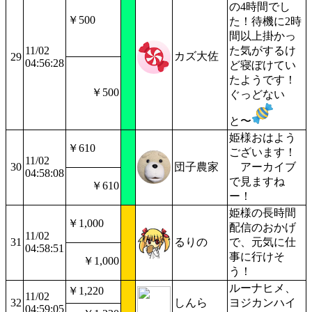
の4時間でし
￥500
た！待機に2時
間以上掛かっ
11/02
た気がするけ
カズ大佐
29
04:56:28
ど寝ぼけてい
たようです！
￥500
ぐっどない
と〜
姫様おはよう
￥610
ございます！
11/02
30
団子農家
アーカイブ
04:58:08
で見ますね
￥610
ー！
姫様の長時間
￥1,000
配信のおかげ
11/02
31
るりの
で、元気に仕
04:58:51
事に行けそ
￥1,000
う！
ルーナヒメ、
￥1,220
11/02
32
しんら
ヨジカンハイ
04:59:05