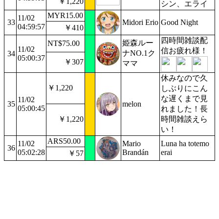
￥1,220
シン、エライ
MYR15.00
11/02
33
Midori Erio
Good Night
04:59:57
￥410
四時間雑談配
姫森ルー
NT$75.00
11/02
信お疲れ様！
ナNO.1ク
34
05:00:37
￥307
ママ
休みなので久
￥1,220
しぶりにこん
な遅くまで見
11/02
35
melon
05:00:45
れました！長
￥1,220
時間雑談えら
い！
ARS50.00
11/02
Mario
Luna ha totemo
36
05:02:28
Brandán
erai
￥57