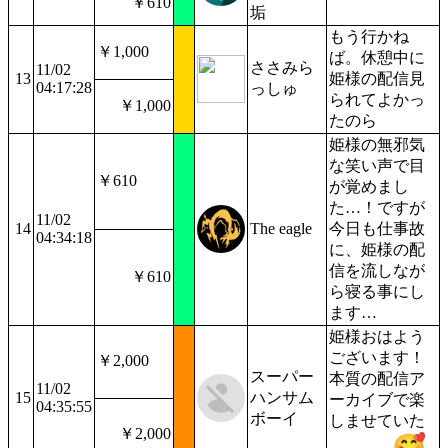
￥610
垢
もう行かね
￥1,000
ば。休憩中に
ささみら
11/02
13
姫様の配信見
04:17:28
っしゅ
られてよかっ
￥1,000
たのら
姫様の無邪気
な笑い声で目
￥610
が覚めまし
た…！ですが
11/02
14
The eagle
今日も仕事故
04:34:18
に、姫様の配
信を流しなが
￥610
ら寝る事にし
ます…
姫様おはよう
ございます！
￥2,000
スーパー
本質の配信ア
11/02
15
ハンサム
ーカイブで楽
04:35:55
ボーイ
しませていた
￥2,000