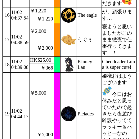
だきます
￥1,220
が、頑張りま
11/02
16
The eagle
04:37:54
す…
￥1,220
寝ようと思い
￥2,000
ましたがこの
11/02
17
うぐぅ
まま徹夜で仕
04:38:59
事行ってきま
￥2,000
す…！
HK$25.00
11/02
Kinney
Cheerleader Lun
18
04:39:08
Lau
a is super cute!
￥366
姫様おはよう
ございます
￥5,000
今日はお
休みだと思っ
ていたので起
11/02
19
Pleiades
きたら夜遊び
04:44:17
雑談やってて
ラッキー＆ハ
ッピーなの
￥5,000