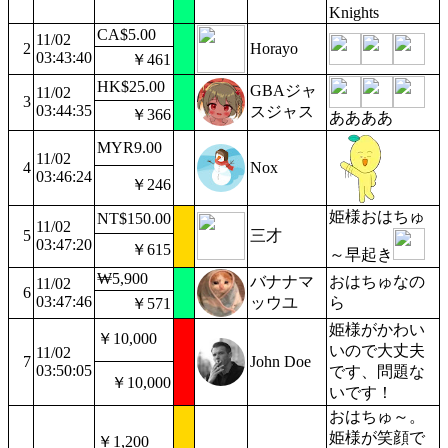
Knights
CA$5.00
11/02
2
Horayo
03:43:40
￥461
HK$25.00
GBAジャ
11/02
3
03:44:35
スジャス
￥366
ああああ
MYR9.00
11/02
4
Nox
03:46:24
￥246
姫様おはちゅ
NT$150.00
11/02
5
三才
03:47:20
￥615
～早起き
₩5,900
バナナマ
おはちゅなの
11/02
6
03:47:46
ッウユ
ら
￥571
姫様がかわい
￥10,000
いので大丈夫
11/02
7
John Doe
03:50:05
です、問題な
￥10,000
いです！
おはちゅ～。
姫様が笑顔で
￥1,200