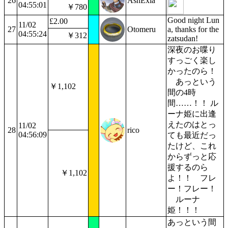
26
AshExia
04:55:01
￥780
Good night Lun
£2.00
11/02
27
Otomeru
a, thanks for the
04:55:24
￥312
zatsudan!
深夜のお喋り
すっごく楽し
かったのら！
あっという
￥1,102
間の4時
間……！！ ル
ーナ姫に出逢
えたのはとっ
11/02
28
rico
04:56:09
ても最近だっ
たけど、これ
からずっと応
援するのら
￥1,102
よ！！ フレ
ー！フレー！
ルーナ
姫！！！
あっという間