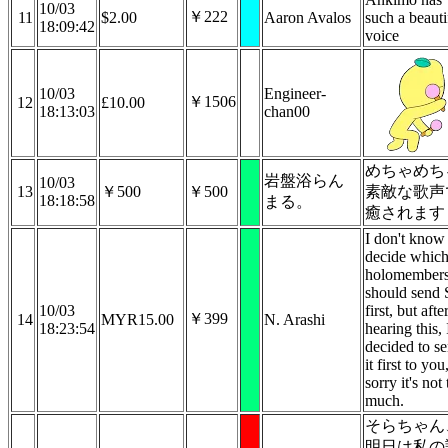
10/03
￥222
11
$2.00
Aaron Avalos
such a beauti
18:09:42
voice
10/03
Engineer-
￥1506
12
£10.00
18:13:03
chan00
めちゃめち
岩盤浴らん
10/03
13
￥500
￥500
素敵な歌声
18:18:58
まる。
癒されます
I don't know
decide whic
holomembers
should send
10/03
first, but afte
￥399
14
MYR15.00
N. Arashi
18:23:54
hearing this, 
decided to s
it first to you
sorry it's not 
much.
そらちゃん
明日は私の