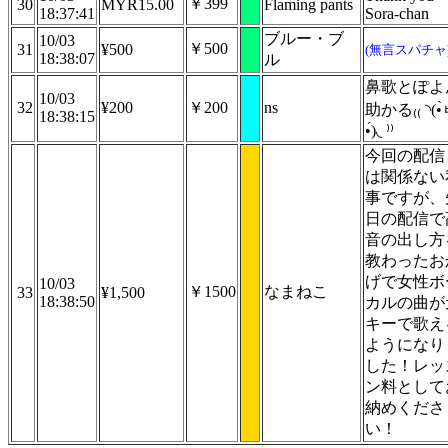
￥399
30
MYR15.00
Flaming pants
18:37:41
Sora-chan
ブルー・ブ
10/03
￥500
31
¥500
(無言スパチャ
18:38:07
ル
鼻歌とぽよ
10/03
32
¥200
￥200
ns
助かる₍₍ ◝(•
18:38:15
•́)◟ ⁾⁾
今回の配信
は関係ない
事ですが、
日の配信で
音の出し方
教わったお
げで女性ボ
10/03
￥1500
なまねこ
33
¥1,500
18:38:50
カルの曲が
キーで歌え
ようになり
した！レッ
ン料として
納めくださ
い！