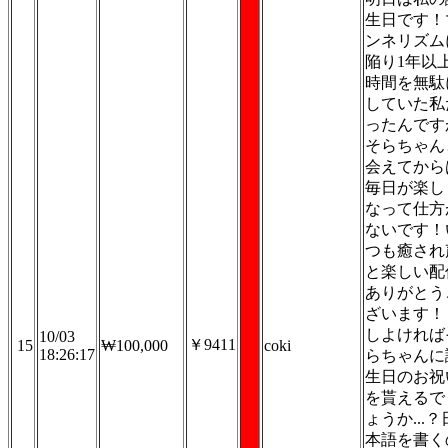
生日です！
ンネリズム
陥り1年以
時間を無駄
していた私
ったんです
そらちゃん
会えてから
毎日が楽し
なって仕方
ないです！
つも癒され
と楽しい配
ありがとう
ざいます！
しよければ
10/03
￥9411
15
₩100,000
coki
18:26:17
らちゃんに
生日のお祝
を貰えるで
ょうか...？
本語を書く