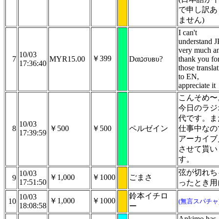
で申し訳あ
ません)
I can't
understand J
very much a
10/03
￥399
7
MYR15.00
Dαιנσυвυ?
thank you fo
17:36:40
those transla
to EN,
appreciate it
こんそめ〜
今日のラジ
代です。ま
10/03
8
￥500
￥500
ペルゼイン
仕事中なの
17:39:59
アーカイブ
させて貰い
す。
弦が切れち
10/03
￥1,000
￥1000
ごまさ
9
17:51:50
ったとき用
鈴本イチロ
10/03
￥1,000
￥1000
10
(無言スパチャ
18:08:58
ー
Ankimo has