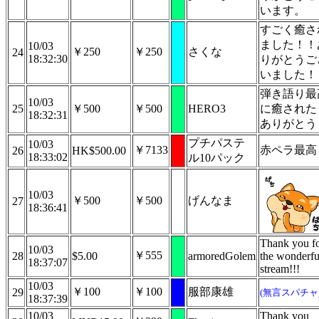
います。
すごく癒さ
ました！！
10/03
￥250
￥250
さくな
24
18:32:30
りがとうご
いました！
弾き語り最
10/03
25
￥500
￥500
HERO3
に癒された
18:32:31
ありがとう
プチパステ
10/03
￥7133
赤ペラ最高
26
HK$500.00
18:33:02
ル10パック
10/03
￥500
￥500
げんなま
27
18:36:41
Thank you f
10/03
￥555
28
$5.00
armoredGolem
the wonderfu
18:37:07
stream!!!
10/03
￥100
￥100
服部康雄
29
(無言スパチャ
18:37:39
10/03
Thank you