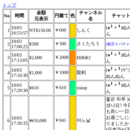
トップ
金額
チャンネル
時間
円建て
色
チャッ
No
元表示
名
(๑╹ᆺ╹)ぬ
10/03
￥600
しんく
1
NT$150.00
16:53:57
ん
10/03
￥500
さくたろう
2
¥500
(無言スパチャ
17:08:25
(๑╹ᆺ╹)ぬ
10/03
￥2000
3
¥2,000
HiBiKI
17:13:05
ん
(๑╹ᆺ╹)ゲ
10/03
￥1000
龍剣
4
¥1,000
17:16:30
ぬんぬん
(๑╹ᆺ╹)ぬ
10/03
￥610
5
¥610
yuiop
17:29:30
ん
좋은 하루 
셨나요? 今
も良い一日
お過ごしに
10/03
￥941
어느날
6
₩10,000
17:36:35
りましたか
(日本語が