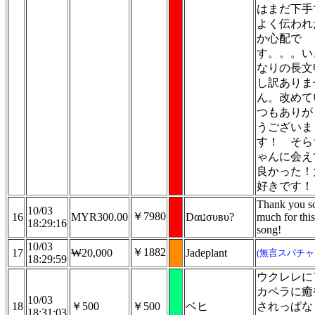
はまだ下手
よく伝われ
か心配で
す。。。い
なりの長文
し訳ありま
ん。改めて
つもありが
うございま
す！ そら
ゃんに会え
良かった！
好きです！
Thank you s
10/03
￥7980
16
MYR300.00
Dαιנσυвυ?
much for this
18:29:16
song!
10/03
￥1882
17
₩20,000
Jadeplant
(無言スパチャ
18:29:59
ウクレレに
カペラに癒
10/03
18
￥500
￥500
ベヒ
されっぱな
18:31:03