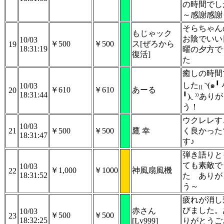
の時間でし
～感謝感謝
そらちゃん
もじゃック
お陰でいい
10/03
￥500
￥500
ス[ぜろから
19
18:31:19
曜の夕方で
復活]
た
癒しの時間
した₍₍ ◝(๑╹
10/03
￥610
￥610
あーる
20
18:31:44
╹)◟ ⁾⁾あり
う！
ウクレレす
10/03
21
￥500
￥500
鷹 幸
く良かった
18:31:47
す♪
弾き語りと
ても素敵で
10/03
￥1,000
￥1000
神風扇風機
22
18:31:52
た ありが
う～
疲れが消し
びました。
赤さん
10/03
￥500
￥500
23
18:32:25
[Lv999]
りがとうご