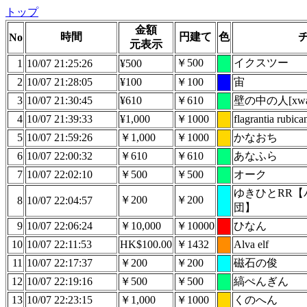
トップ
金額
時間
円建て
色
No
元表示
￥500
イクスツー
1
10/07 21:25:26
¥500
2
10/07 21:28:05
¥100
￥100
宙
3
10/07 21:30:45
¥610
￥610
壁の中の人[xwall
4
10/07 21:39:33
¥1,000
￥1000
flagrantia rubica
5
10/07 21:59:26
￥1,000
￥1000
かなおち
6
10/07 22:00:32
￥610
￥610
あなふら
7
10/07 22:02:10
￥500
￥500
オーク
ゆきひとRR
￥200
￥200
8
10/07 22:04:57
団】
9
10/07 22:06:24
￥10,000
￥10000
ひなん
10
10/07 22:11:53
HK$100.00
￥1432
Alva elf
11
10/07 22:17:37
￥200
￥200
磁石の俊
12
10/07 22:19:16
￥500
￥500
縞ぺんぎん
13
10/07 22:23:15
￥1,000
￥1000
くのへん