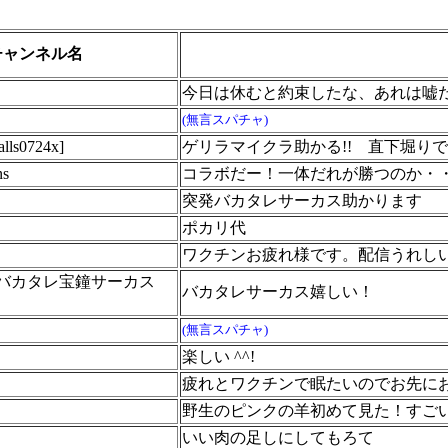
チャンネル名
今日は休むと約束したな、あれは嘘
(無言スパチャ)
s0724x]
ゲリラマイクラ助かる!! 直下堀り
ns
コラボだー！一体だれが勝つのか・
突発バカタレサーカス助かります
ポカリ代
ワクチンお疲れ様です。配信うれし
【バカタレ宝鐘サーカス
バカタレサーカス嬉しい！
(無言スパチャ)
楽しい ^^!
疲れとワクチンで眠たいのでお先に
野生のピンクの羊初めて見た！すご
いい肉の足しにしてもろて