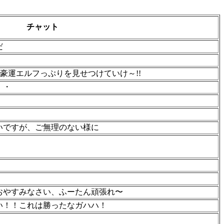
チャット
だ
で豪運エルフっぷりを見せつけていけ～!!
・・
いですが、ご無理のない様に
おやすみなさい、ふーたん頑張れ〜
い！！これは勝ったなガハハ！