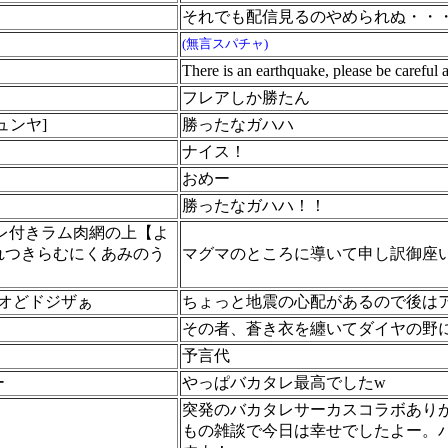
それでも配信見るのやめられぬ・・
(無言スパチャ)
There is an earthquake, please be careful 
フレアしか勝たん
ュンヤ]
勝ったなガハハ
ナイス！
おめー
勝ったなガハハ！！
タレ付きラム肉網の上【よ
れつきらむにくあみのう
マグマのところに導いて申し訳御座
・オどドジザぁ
ちょっと地震の心配があるので後は
その者、蒼き衣を纏いてダイヤの野
予言代
ー
やっぱバカタレ最高でしたw
突発のバカタレサーカスコラボあり
もの雑談で今日は幸せでしたよー。