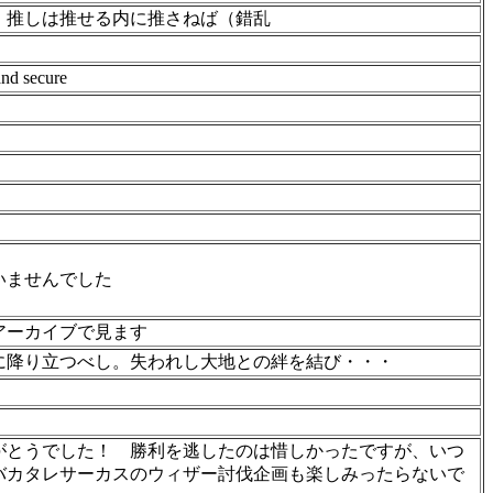
・推しは推せる内に推さねば（錯乱
and secure
いませんでした
アーカイブで見ます
に降り立つべし。失われし大地との絆を結び・・・
がとうでした！ 勝利を逃したのは惜しかったですが、いつ
バカタレサーカスのウィザー討伐企画も楽しみったらないで