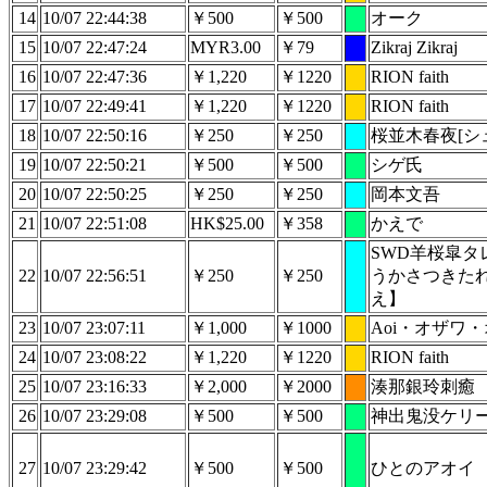
14
10/07 22:44:38
￥500
￥500
オーク
15
10/07 22:47:24
MYR3.00
￥79
Zikraj Zikraj
16
10/07 22:47:36
￥1,220
￥1220
RION faith
17
10/07 22:49:41
￥1,220
￥1220
RION faith
18
10/07 22:50:16
￥250
￥250
桜並木春夜[シ
19
10/07 22:50:21
￥500
￥500
シゲ氏
20
10/07 22:50:25
￥250
￥250
岡本文吾
21
10/07 22:51:08
HK$25.00
￥358
かえで
SWD羊桜皐
22
10/07 22:56:51
￥250
￥250
うかさつきた
え】
23
10/07 23:07:11
￥1,000
￥1000
Aoi・オザワ
24
10/07 23:08:22
￥1,220
￥1220
RION faith
25
10/07 23:16:33
￥2,000
￥2000
湊那銀玲刺癒
26
10/07 23:29:08
￥500
￥500
神出鬼没ケリ
27
10/07 23:29:42
￥500
￥500
ひとのアオイ