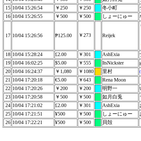
15
10/04 15:26:54
￥250
￥250
冬小町
16
10/04 15:26:55
￥500
￥500
しょーにゅー
￥273
17
10/04 15:26:56
₱125.00
Reijek
18
10/04 15:28:24
£2.00
￥301
AshExia
19
10/04 16:02:25
$5.00
￥555
ItsNickster
20
10/04 16:24:37
￥1,080
￥1080
里村
21
10/04 17:20:18
€5.00
￥643
Rena Moon
22
10/04 17:20:26
￥200
￥200
明野一
23
10/04 17:20:58
￥500
￥500
如月白兎
24
10/04 17:21:02
£2.00
￥301
AshExia
25
10/04 17:21:51
¥500
￥500
しょーにゅー
26
10/04 17:22:21
¥500
￥500
貝殻