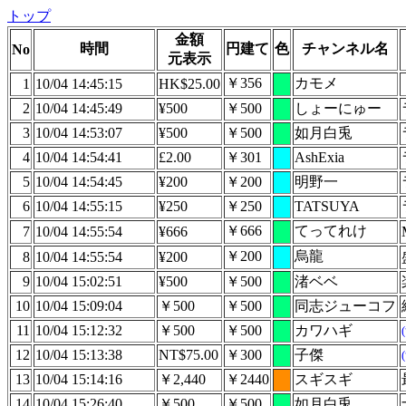
トップ
金額
時間
円建て
色
チャンネル名
No
元表示
￥356
カモメ
1
10/04 14:45:15
HK$25.00
2
10/04 14:45:49
¥500
￥500
しょーにゅー
3
10/04 14:53:07
¥500
￥500
如月白兎
4
10/04 14:54:41
£2.00
￥301
AshExia
5
10/04 14:54:45
¥200
￥200
明野一
6
10/04 14:55:15
¥250
￥250
TATSUYA
￥666
てってれけ
7
10/04 14:55:54
¥666
￥200
烏龍
8
10/04 14:55:54
¥200
9
10/04 15:02:51
¥500
￥500
渚ベベ
10
10/04 15:09:04
￥500
￥500
同志ジューコフ
11
10/04 15:12:32
￥500
￥500
カワハギ
12
10/04 15:13:38
NT$75.00
￥300
子傑
13
10/04 15:14:16
￥2,440
￥2440
スギスギ
14
10/04 15:26:40
￥500
￥500
如月白兎