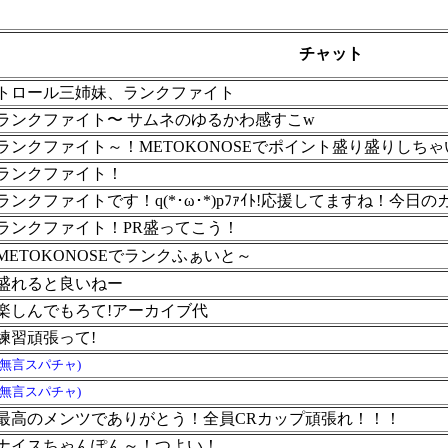
チャット
トロール三姉妹、ランクファイト
ランクファイト〜 サムネのゆるかわ感すこw
ランクファイト～！METOKONOSEでポイント盛り盛りしち
ランクファイト！
ランクファイトです！q(*･ω･*)pﾌｧｲﾄ!応援してますね！今
ランクファイト！PR盛ってこう！
METOKONOSEでランクふぁいと～
盛れると良いねー
楽しんでもろて!アーカイブ代
練習頑張って!
(無言スパチャ)
(無言スパチャ)
最高のメンツでありがとう！全員CRカップ頑張れ！！！
ナイスちゃんぽん～！つよい！