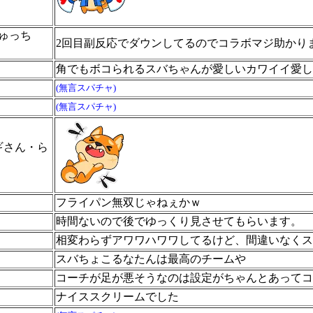
ゅっち
2回目副反応でダウンしてるのでコラボマジ助かり
角でもボコられるスバちゃんが愛しいカワイイ愛し
(無言スパチャ)
(無言スパチャ)
ギさん・ら
フライパン無双じゃねぇかｗ
時間ないので後でゆっくり見させてもらいます。
相変わらずアワワハワワしてるけど、間違いなくス
スバちょこるなたんは最高のチームや
コーチが足が悪そうなのは設定がちゃんとあってコ
ナイススクリームでした