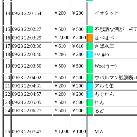
￥200
￥200
イオタッピ
14
09/23 22:01:54
15
09/23 22:02:27
￥500
￥500
不思議な酒が一杯
￥2,000
￥2000
ほぺほぺ
16
09/23 22:03:29
17
09/23 22:03:36
￥610
￥610
さば水庄
18
09/23 22:03:46
￥286
￥286
asa gao
19
09/23 22:03:50
￥500
￥500
Woo(うー)
20
09/23 22:04:02
￥500
￥500
ウパルマン観測所c
21
09/23 22:04:31
￥200
￥200
アルミ缶
22
09/23 22:04:57
￥200
￥200
もぐたん
23
09/23 22:05:05
￥500
￥500
れん
24
09/23 22:06:27
￥500
￥500
るど
￥1,000
￥1000
25
09/23 22:07:47
M A