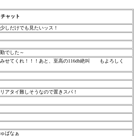
チャット
を少しだけでも見たいッス！
勤でした～
せてくれ！！！あと、至高の116db絶叫
もよろしく
リアタイ難しそうなので置きスパ！
ゅばなぁ