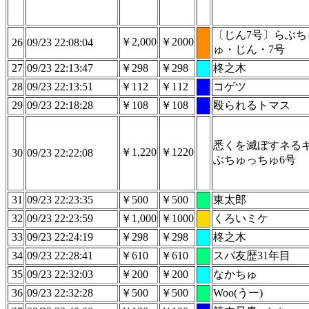
〔じん7号〕らぶち
￥2,000
￥2000
26
09/23 22:08:04
ゅ・じん・7号
27
09/23 22:13:47
￥298
￥298
柊之木
28
09/23 22:13:51
￥112
￥112
コゲツ
29
09/23 22:18:28
￥108
￥108
殴られるトマス
悉くを滅ぼすネる
￥1,220
￥1220
30
09/23 22:22:08
ぶちゅっちゅ6号
31
09/23 22:23:35
￥500
￥500
東太郎
32
09/23 22:23:59
￥1,000
￥1000
くろいミケ
33
09/23 22:24:19
￥298
￥298
柊之木
34
09/23 22:28:41
￥610
￥610
スバ友歴31年目
35
09/23 22:32:03
￥200
￥200
なかちゅ
36
09/23 22:32:28
￥500
￥500
Woo(うー)