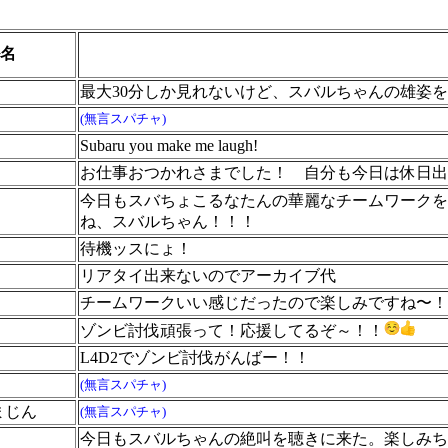
名
最大30分しか見れないけど、スバルちゃんの雄姿
(無言スパチャ)
Subaru you make me laugh!
お仕事おつかれさまでした！ 自分も今日は休日出
今日もスバちょこるなたんの華麗なチームワークをみ
ね、スバルちゃん！！！
待機ッスにょ！
リアタイ出来ないのでアーカイブ代
チームワークいい感じだったので楽しみですね〜！
ゾンビ討伐頑張って！応援してるぞ～！！
L4D2でゾンビ討伐がんばー！！
(無言スパチャ)
まじん
(無言スパチャ)
今日もスバルちゃんの絶叫を聴きに来た。楽しみち