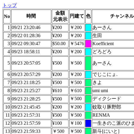
トップ
金額
時間
円建て
色
チャンネル
No
元表示
1
09/21 23:20:46
¥200
￥200
あーさん
2
09/22 01:28:36
¥200
￥200
生田
3
09/22 09:30:47
$50.00
￥5476
Koefficient
4
09/23 18:58:11
¥200
￥200
どろどろ
5
09/23 20:57:05
¥500
￥500
あーさん
6
09/23 20:57:29
¥200
￥200
でじこにょ.
7
09/23 21:18:25
¥500
￥500
きよ
8
09/23 21:25:27
¥610
￥610
umi umi
￥500
ディクシード
9
09/23 21:28:25
¥500
10
09/23 21:45:45
¥200
￥200
蚊取り豚野郎
11
09/23 21:57:31
¥500
￥500
RENMA
12
09/23 21:57:59
¥100
￥100
一生きのこ派のひ
13
09/23 21:59:33
￥500
￥500
新斗[にいと]