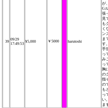
が
G
張
見
も
く
ン
ま
09/29
￥5000
39
¥5,000
harutoshi
17:49:53
す
手
っ
み
っ
胸
の
指
の
も
っ
い
ま