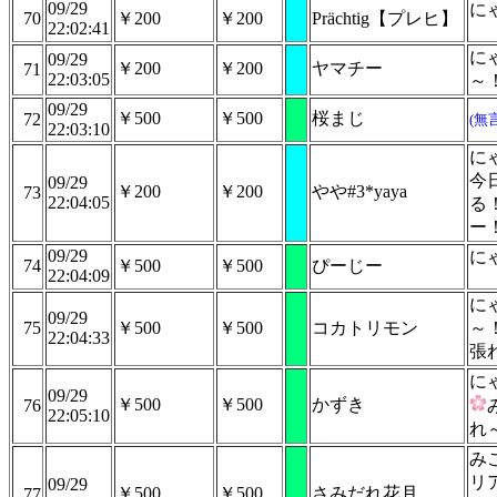
09/29
に
70
￥200
￥200
Prächtig【プレヒ】
22:02:41
に
09/29
￥200
￥200
ヤマチー
71
22:03:05
～
09/29
￥500
￥500
桜まじ
72
(無
22:03:10
に
今
09/29
￥200
￥200
やや#3*yaya
73
22:04:05
る
ー
09/29
に
74
￥500
￥500
ぴーじー
22:04:09
に
09/29
75
￥500
￥500
コカトリモン
～
22:04:33
張
に
09/29
￥500
￥500
かずき
76
22:05:10
れ
み
リ
09/29
￥500
￥500
さみだれ花月
77