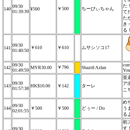
た
09/30
￥500
ちーびぃちゃん
140
¥500
01:39:39
て
た
き
る
09/30
￥610
￥610
ムサシソコ17
141
01:40:50
09/30
com
￥796
142
MYR30.00
Shazril Azlan
01:49:59
You 
並
09/30
ア
143
HK$10.00
￥142
ターレ
01:57:38
こ
め
09/30
144
￥500
￥500
どぅー / Do
う
02:01:55
る
初
す
09/30