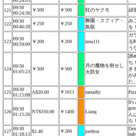
00:24:03
09/30
￥500
￥500
狂のヤクモ
頑
121
00:24:36
舞園・スフィア・
み
09/30
￥250
￥250
122
00:46:28
鳥取
を
ガ
09/30
123
￥200
￥200
tana111
る
00:59:09
う
諦
ち
月の魔物を倒せし
09/30
124
￥500
￥500
き
01:05:23
火防女
が
た
09/30
￥1611
125
A$20.00
metalfly
Piz
01:15:08
It's
gon
09/30
126
NT$350.00
￥1400
Liang
01:15:26
ん
ち
09/30
Det
￥266
127
$2.40
joellera
01:18:13
bab