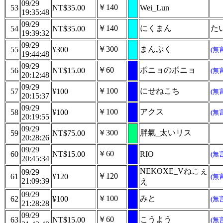
09/29
￥140
53
NT$35.00
Wei_Lun
19:35:48
09/29
￥140
にくまん
た
54
NT$35.00
19:39:32
09/29
￥300
まんぷく
55
¥300
(無
19:44:48
09/29
￥60
ポニョのポニョ
56
NT$15.00
(無
20:12:48
09/29
￥100
にせねこち
57
¥100
(無
20:15:37
09/29
￥100
アクス
58
¥100
(無
20:19:55
09/29
￥300
胖氣_太いリス
59
NT$75.00
20:28:26
09/29
￥60
60
NT$15.00
RIO
(無
20:45:34
NEKOXE_Vねこぇ
09/29
￥120
61
¥120
(無
21:09:39
え
09/29
￥100
みと
62
¥100
(無
21:28:28
09/29
￥60
こうよう
63
NT$15.00
(無