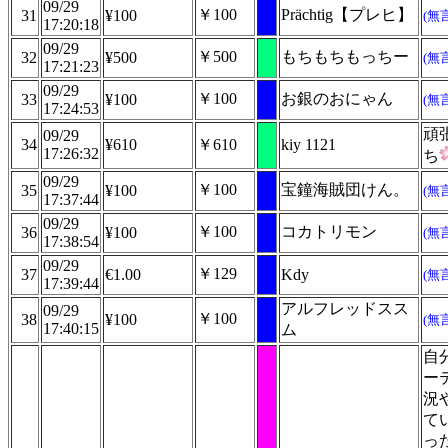
09/29
￥100
Prächtig【プレヒ】
31
¥100
(無
17:20:18
09/29
￥500
もちもちもっちー
32
¥500
(無
17:21:23
09/29
￥100
お銀のおにゃん
33
¥100
(無
17:24:53
頑
09/29
34
¥610
￥610
kiy 1121
17:26:32
ち
09/29
￥100
宝鐘海賊団けん。
35
¥100
(無
17:37:44
09/29
￥100
コカトリモン
36
¥100
(無
17:38:54
09/29
￥129
37
€1.00
Kdy
(無
17:39:44
アルフレッドスス
09/29
￥100
38
¥100
(無
17:40:15
ム
自
ー
況
て
っ