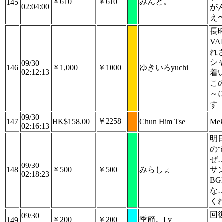
￥610
￥610
みんと。
145
02:04:00
が
え
長
V
れ
シ
09/30
146
￥1,000
￥1000
ゆきいろyuchi
02:12:13
着
こ
～
す
09/30
￥2258
147
HK$158.00
Chun Him Tse
Mek
02:16:13
明
の
ぜ
09/30
148
￥500
￥500
みらしょ
サ
02:18:23
B
な
く
回
09/30
￥200
￥200
季節。Lv
149