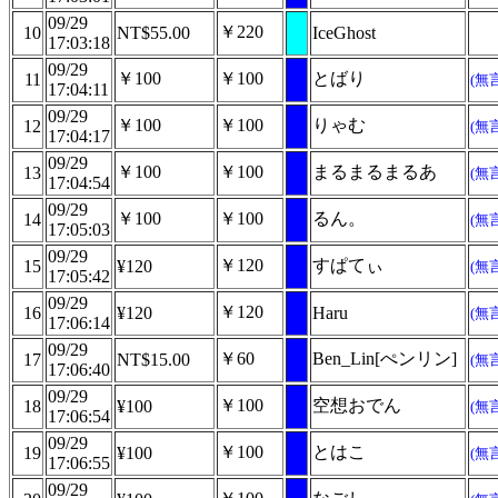
09/29
￥220
10
NT$55.00
IceGhost
17:03:18
09/29
￥100
￥100
とばり
11
(無
17:04:11
09/29
￥100
￥100
りゃむ
12
(無
17:04:17
09/29
￥100
￥100
まるまるまるあ
13
(無
17:04:54
09/29
￥100
￥100
るん。
14
(無
17:05:03
09/29
￥120
すぱてぃ
15
¥120
(無
17:05:42
09/29
￥120
16
¥120
Haru
(無
17:06:14
09/29
￥60
Ben_Lin[ぺンリン]
17
NT$15.00
(無
17:06:40
09/29
￥100
空想おでん
18
¥100
(無
17:06:54
09/29
￥100
とはこ
19
¥100
(無
17:06:55
09/29