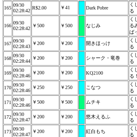
く
09/30
￥41
165
R$2.00
Dark Pobre
02:28:42
る
く
09/30
166
￥500
￥500
なじみ
る
02:28:42
ば
く
09/30
￥200
￥200
開きほっけ
167
02:28:43
る
く
09/30
￥200
￥200
シャーク・竜巻
168
02:28:44
る
く
09/30
￥200
￥200
169
KQ2100
02:28:46
る
く
09/30
￥250
￥250
こなつ
170
02:28:46
る
く
09/30
￥500
￥500
ムチキ
171
02:28:46
る
く
09/30
￥200
￥200
悠木えるふ
172
02:28:47
る
く
09/30
￥200
￥200
紅白もち
173
02:28:47
る