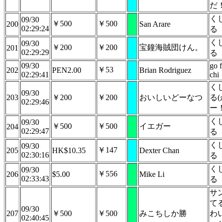
だ
く
09/30
￥500
￥500
200
San Arare
02:29:24
る
く
09/30
￥200
￥200
宝鐘海賊団けん。
201
02:29:29
る
09/30
go f
￥53
202
PEN2.00
Brian Rodriguez
02:29:41
chi
く
09/30
203
￥200
￥200
おいしいどーなつ
る
02:29:46
ー！
く
09/30
￥500
￥500
イエガー
204
02:29:47
る
く
09/30
￥147
205
HK$10.35
Dexter Chan
02:30:16
る
く
09/30
￥556
206
$5.00
Mike Li
02:33:43
る
サ
て
09/30
207
￥500
￥500
みこちしか勝
わ
02:40:45