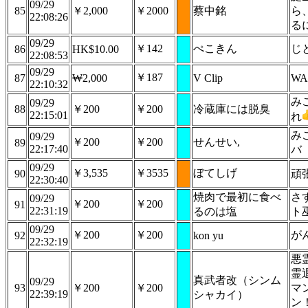
09/29
85
￥2,000
￥2000
蔡中銘
ら
22:08:26
る
09/29
￥142
ぺこきん
じ
86
HK$10.00
22:08:53
09/29
￥187
87
₩2,000
V Clip
WA
22:10:32
み
09/29
88
￥200
￥200
冷蔵庫には脱臭
22:15:01
れ
み
09/29
￥200
￥200
せんせい,
89
22:17:40
バ
09/29
￥3,535
￥3535
ぼてしげ
90
頑
22:30:40
焼肉で最初に食べ
さ
09/29
￥200
￥200
91
22:31:19
るのは塩
ト
09/29
￥200
￥200
が
92
kon yu
22:32:19
悪
霊
真武者改（シンム
09/29
93
￥200
￥200
マ
22:39:19
シャカイ）
ン