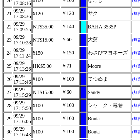
￥100
なごし
20
¥100
(無
17:08:16
09/29
￥120
サク
21
¥120
(無
17:08:36
09/29
￥140
22
NT$35.00
BAHA 3535P
17:09:55
09/29
￥60
大蒲
23
NT$15.00
(無
17:10:28
09/29
￥150
わさびマヨネーズ
24
¥150
(無
17:11:24
09/29
￥71
25
HK$5.00
Moore
(無
17:13:26
09/29
￥100
てつぬま
26
¥100
(無
17:13:46
09/29
￥60
27
NT$15.00
Sandy
(無
17:15:29
09/29
￥100
シャーク・竜巻
28
¥100
(無
17:15:50
09/29
￥100
29
¥100
Bonta
(無
17:16:05
09/29
￥100
30
¥100
Bonta
(無
17:16:43