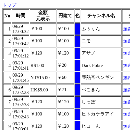
トップ
金額
時間
円建て
色
チャンネル名
No
元表示
09/29
￥100
￥100
ふぅりん
1
(無
17:00:32
09/29
￥100
￥100
ニモ
2
(無
17:00:42
09/29
￥120
￥120
アサノ
3
(無
17:01:12
09/29
￥20
4
R$1.00
Dark Pobre
(無
17:01:41
09/29
￥60
亜熱帯ペンギン
5
NT$15.00
(無
17:01:45
09/29
￥71
ぺこきん
6
HK$5.00
(無
17:02:23
09/29
￥120
￥120
しっぽ
7
(無
17:02:38
09/29
￥100
￥100
ヒトカケラアイ
8
(無
17:02:43
09/29
￥120
￥120
ヒコーん
9
(無
17:03:01