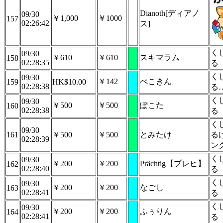
Dianoth[ディアノ
09/30
￥1,000
￥1000
157
02:26:42
ス]
く
09/30
￥610
￥610
スキマラム
158
02:28:35
る
く
09/30
￥142
ぺこきん
159
HK$10.00
02:28:38
る
く
09/30
￥500
￥500
ぽこた
160
02:28:38
る
く
09/30
161
￥500
￥500
とみたけ
る
02:28:39
ン
く
09/30
￥200
￥200
Prächtig【プレヒ】
162
02:28:40
る
く
09/30
￥200
￥200
なごし
163
02:28:41
る
く
09/30
￥200
￥200
ふぅりん
164
02:28:41
る