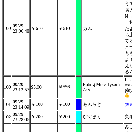
うで
購
N
一
09/29
99
￥610
￥610
ガム
た
23:06:48
ち
て
と
も
よ
え
る
I h
09/29
Eating Mike Tyson's
wat
￥556
100
$5.00
23:12:57
Ass
pla
09/29
￥100
￥100
あんらき
101
(無
23:14:09
09/29
￥200
￥200
ぴぐまり
突
102
23:28:06
み