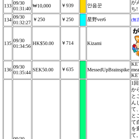
が
09/30
￥939
안음꾼
133
₩10,000
01:31:40
ち!
09/30
￥250
￥250
星野ver6
134
(無
01:32:27
09/30
￥714
135
HK$50.00
Kizami
01:34:56
KET
09/30
￥635
136
SEK50.00
MessedUpBrainspike
mea
01:35:44
KE
1
か
と
ん
て
と
て
を
て
09/30