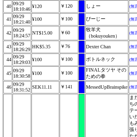
09/29
￥120
しょー
40
¥120
(無
18:10:46
09/29
￥100
ぴーじー
41
¥100
(無
18:21:40
牧羊犬
09/29
￥60
42
NT$15.00
(無
18:24:57
（bokuyouken）
09/29
￥76
43
HK$5.35
Dexter Chan
(無
18:26:29
09/29
￥100
ボトルネック
44
¥100
(無
18:29:03
FINALタツヤ その
09/29
￥100
45
¥100
(無
18:30:58
ための拳
09/29
￥141
46
SEK11.11
MessedUpBrainspike
(無
18:31:52
ま
ち
テ
い
も
張
た