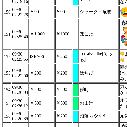
02:19:16
な
09/30
￥90
￥90
シャーク・竜巻
150
02:25:28
09/30
￥1,000
￥1000
ぽこた
151
02:25:40
Terralventhe[てら
09/30
￥260
152
ISK300
02:25:55
る]
俺
09/30
153
￥200
￥200
はちびー
け
02:25:56
み
力
09/30
￥500
￥500
飯時
154
02:26:03
か
オ
09/30
￥500
￥500
おまけ
155
02:26:12
だ
09/30
￥200
￥200
沼落ちやすえ
元
156
02:26:39