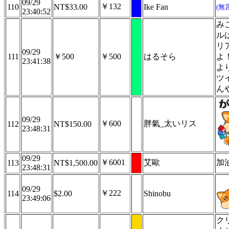
09/29
￥132
110
NT$33.00
Ike Fan
(無
23:40:52
み
ル
リ
09/29
111
￥500
￥500
はるそら
よ
23:41:38
よ
ツ
ん
09/29
￥600
胖氣_太いリス
112
NT$150.00
23:48:31
09/29
￥6001
艾歐
加油
113
NT$1,500.00
23:48:31
09/29
￥222
114
$2.00
Shinobu
23:49:06
ク