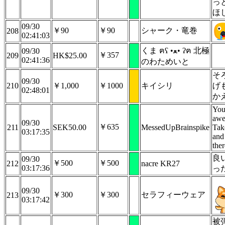
っ
ほ
09/30
￥90
￥90
シャーク・竜巻
208
02:41:03
くま ฅʕ •ﻌ• ʔฅ 北極
09/30
￥357
209
HK$25.00
02:41:36
のわためいと
そ
09/30
210
￥1,000
￥1000
キイシリ
げ
02:48:01
か
You
awe
09/30
￥635
211
SEK50.00
MessedUpBrainspike
Tak
03:17:35
and
ther
良
09/30
￥500
￥500
212
nacre KR27
03:17:36
っ
09/30
￥300
￥300
セラフィーウェア
213
03:17:42
被