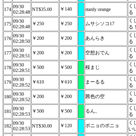
く
09/30
￥140
174
NT$35.00
stanly orange
02:28:48
る
く
09/30
￥250
￥250
ムサシソコ17
175
02:28:48
る
く
09/30
￥200
￥200
あんらき
176
02:28:50
る
く
09/30
￥200
￥200
空想おでん
177
02:28:51
る
く
09/30
￥500
￥500
桜まじ
178
02:28:51
る
く
09/30
￥610
￥610
まーるる
179
02:28:52
る
く
09/30
￥200
￥200
茜色の空
180
02:28:52
る
く
09/30
￥500
￥500
るん。
181
02:28:53
る
く
09/30
￥120
ポニョのポニョ
182
NT$30.00
02:28:53
い