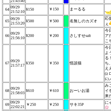
21:43:40
09/29
￥150
まーるる
64
¥150
21:52:10
応
09/29
65
¥500
￥500
名無しのカズオ
21:53:20
ぇ
今
09/29
66
¥200
￥200
さしすせsalt
ア
21:56:10
こ
今
よ
る
09/29
67
¥350
￥350
怪談猫
ち
21:57:17
え
(≧
≦)
み
09/29
68
¥610
￥610
おーいお湯
イ
21:58:03
来
09/29
に
69
￥250
￥250
サキ35P
22:02:21