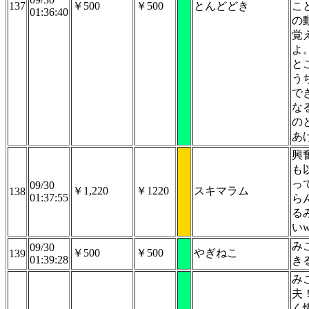
137
￥500
￥500
とんどどき
こ
01:36:40
の
覚
よ
と
う
で
な
の
あ
興
も
っ
09/30
￥1,220
￥1220
スキマラム
138
01:37:55
ら
る
い
み
09/30
￥500
￥500
やぎねこ
139
01:39:28
き
み
夫
く