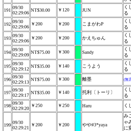
く
09/30
￥120
191
NT$30.00
JUN
02:29:06
る
く
09/30
￥200
￥200
こまがわP
192
02:29:06
る
く
09/30
￥200
￥200
かえちゅん
193
02:29:06
る
く
09/30
￥300
194
NT$75.00
Sandy
02:29:09
る
く
09/30
￥140
こうよう
195
NT$35.00
02:29:12
る
09/30
￥300
離墨
196
NT$75.00
(無
02:29:13
く
09/30
￥140
托利〔トーリ〕
197
NT$35.00
02:29:17
る
09/30
￥250
￥250
く
198
Haru
02:29:20
み
ゃ
09/30
￥200
￥200
やや#3*yaya
199
02:29:21
に