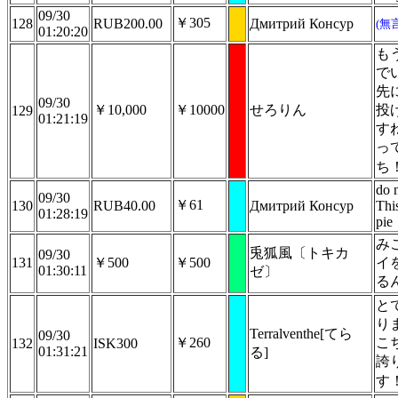
09/30
￥305
128
RUB200.00
Дмитрий Консур
(無
01:20:20
も
で
先
09/30
￥10,000
￥10000
せろりん
投
129
01:21:19
す
っ
ち
do 
09/30
￥61
130
RUB40.00
Дмитрий Консур
This
01:28:19
pie
み
兎狐風〔トキカ
09/30
131
￥500
￥500
イ
01:30:11
ゼ〕
る
と
り
Terralventhe[てら
09/30
￥260
こ
132
ISK300
01:31:21
る]
誇
す