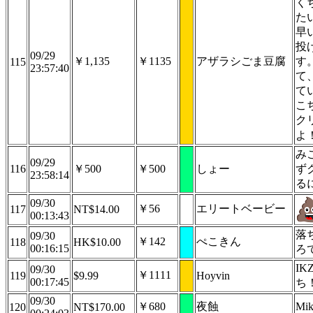
く
た
早
投
09/29
￥1,135
￥1135
アザラシごま豆腐
す
115
23:57:40
て
て
こ
ク
よ
み
09/29
116
￥500
￥500
しょー
ず
23:58:14
る
09/30
￥56
エリートベービー
117
NT$14.00
00:13:43
落
09/30
￥142
ぺこきん
118
HK$10.00
00:16:15
ろ
IK
09/30
￥1111
119
$9.99
Hoyvin
00:17:45
ち
09/30
￥680
夜蝕
Mi
120
NT$170.00