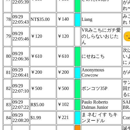
22:05:39
が
れ
み
09/29
￥140
78
NT$35.00
Liang
22:05:43
れ
VRみこちにガチ愛
09/29
79
￥120
￥120
のしらないおじた
22:05:46
ん
次
09/29
80
￥610
￥610
にせねこち
い
22:06:36
に
09/29
Anonymous
￥200
￥200
が
81
22:06:41
Cowcow
サ
09/29
82
￥500
￥500
ポンコツ35P
回
22:07:10
る
09/29
Paulo Roberto
SA
￥102
83
R$5.00
22:07:22
Dalmas Junior
BR
ま ネむ イす ちキ
09/29
￥221
84
$1.99
Con
22:08:20
ンヌードル
誕