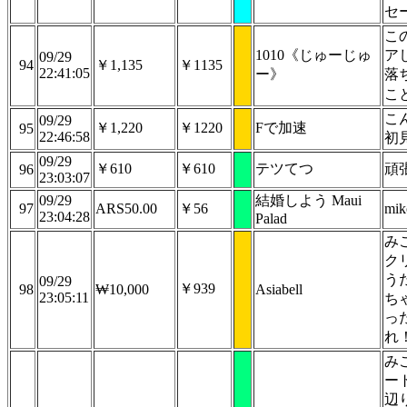
セ
こ
1010《じゅーじゅ
ア
09/29
94
￥1,135
￥1135
22:41:05
ー》
落
こ
こ
09/29
￥1,220
￥1220
Fで加速
95
22:46:58
初
09/29
￥610
￥610
テツてつ
頑
96
23:03:07
09/29
結婚しよう Maui
97
ARS50.00
￥56
mik
23:04:28
Palad
み
ク
う
09/29
￥939
98
₩10,000
Asiabell
23:05:11
ち
っ
れ
み
ー
辺