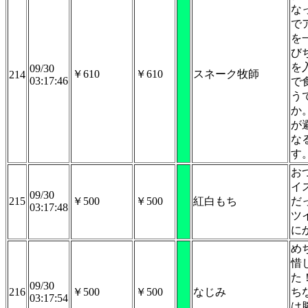
な
で
を
び
を
09/30
￥610
￥610
スネーク牧師
214
03:17:46
で
う
か
が
な
す
お
イ
09/30
215
￥500
￥500
紅白もち
だ
03:17:48
ツ
に
め
惜
た
09/30
216
￥500
￥500
なじみ
ち
03:17:54
は