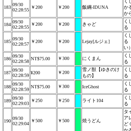
く
09/30
183
￥200
￥200
飯綱-IDUNA
か
02:28:55
か
く
09/30
￥200
￥200
きゃど
184
02:28:55
る
く
09/30
185
￥200
￥200
Lejay[ルジェ]
る
02:28:57
い
く
09/30
￥300
にくまん
186
NT$75.00
02:28:58
る
雪ノ獣【ゆきのけ
く
09/30
￥200
187
¥200
02:28:59
もの】
る
く
09/30
￥300
188
NT$75.00
IceGhost
02:28:59
る
く
09/30
￥250
￥250
ライト104
189
02:29:03
る
タ
ア
09/30
￥500
￥500
焼うどん
190
02:29:04
ど
か