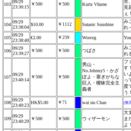
意
09/29
￥500
￥500
103
Kurtz Vilame
23:30:15
見
ぇ
み
09/29
￥1112
104
$10.00
Satanic Sunshine
23:38:04
れ
09/29
￥259
105
€2.00
Wororg
You
23:38:40
み
09/29
￥500
￥500
つばさ
106
23:39:27
れ
フ
男山・
す
No.Johnny5・かざ
い
09/29
￥500
￥500
ぽよ・塞ぎがちな
107
23:40:14
っ
巨人・曖昧完全主
度
義者
う
09/29
￥71
108
HK$5.00
wai siu Chan
(無
23:40:23
大
09/29
109
￥500
￥500
ウィザーモン
ま
23:40:29
よ