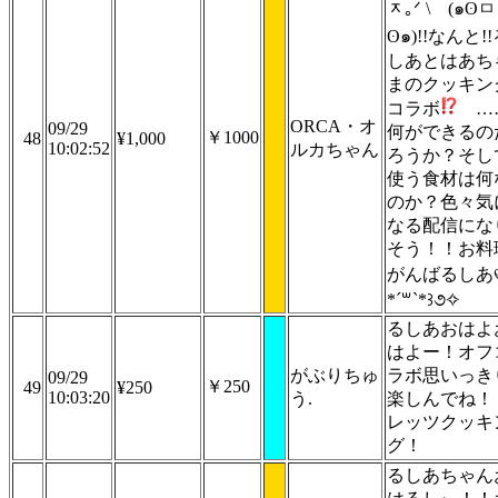
ᆽ｡ᐟ \ (๑ʘㅁ
ʘ๑)!!なんと!
しあとはあち
まのクッキン
コラボ
…
ORCA・オ
09/29
何ができるの
￥1000
48
¥1,000
10:02:52
ルカちゃん
ろうか？そし
使う食材は何
のか？色々気
なる配信にな
そう！！お料
がんばるしあ୧
*´꒳`*꒱૭✧
るしあおはよ
はよー！オフ
がぶりちゅ
ラボ思いっき
09/29
￥250
49
¥250
10:03:20
う.
楽しんでね！
レッツクッキ
グ！
るしあちゃん