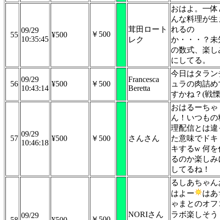
おはよ。一体
んな料理が生
茸田ロート
れるの
09/29
￥500
55
¥500
10:35:45
レク
か・・・？未
の数式、楽し
にしてる。
今日はタラン
09/29
Francesca
56
¥500
￥500
ュラの肉詰め
10:43:14
Beretta
すかね？(戦慄
おはるーちゃ
ん！いつもの
理配信とは違
09/29
57
¥500
￥500
さんさん
た意味でドキ
10:46:18
キするw 何を
るのか楽しみ
してるね！
るしあちゃん
はよー
はあ
ゃまとのオフ
NORIさん
ラボ楽しそう
09/29
￥500
58
¥500