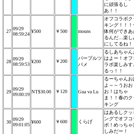
に頑張るし
あ！！
オフコラボク
キング！！！
09/29
27
¥500
￥500
mouns
体何ができあ
08:59:24
るんだ…楽し
にしてるね！
るしあちゃん
パープルツ
はよー！オフ
09/29
￥200
28
¥200
08:59:53
バメ
ラボ楽しみす
るっ！！
るーちゃんお
よ～～うおお
09/29
￥120
お！はちゃ
29
NT$30.00
Gua va Lu
09:00:19
ま！！春のク
キング
はあるしクッ
ングでオフコ
09/29
￥600
くらげ
30
¥600
09:01:05
ボ！めっちゃ
しみだー！