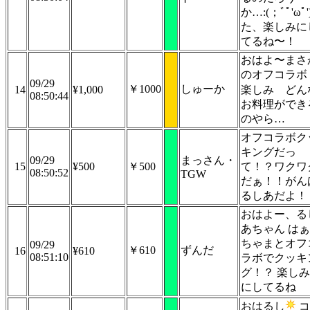
か…:(；ﾞﾟ'ωﾟ')
た、楽しみに
てるね〜！
おはよ〜まさ
のオフコラボ
09/29
￥1000
しゅーか
14
¥1,000
楽しみ
どん
08:50:44
お料理ができ
のやら…
オフコラボク
キングだっ
09/29
まっさん・
15
¥500
￥500
て！？ワクワ
08:50:52
TGW
だぁ！！がん
るしあだよ！
おはよー、る
あちゃん はぁ
ちゃまとオフ
09/29
￥610
ずんだ
16
¥610
08:51:10
ラボでクッキ
グ！？ 楽しみ
にしてるね
おはるし
コ