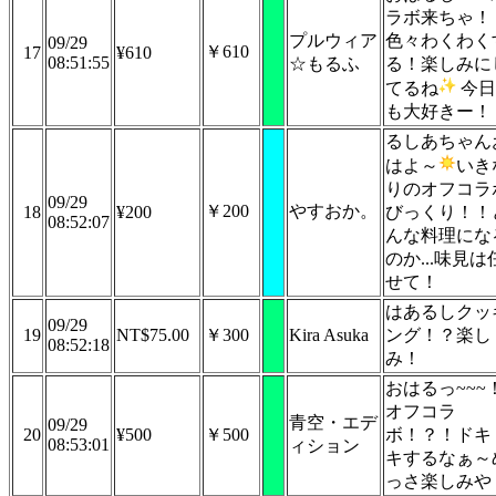
ラボ来ちゃ！
プルウィア
色々わくわく
09/29
￥610
17
¥610
08:51:55
☆もるふ
る！楽しみに
てるね
今日
も大好きー！
るしあちゃん
はよ～
いき
りのオフコラ
09/29
￥200
やすおか。
18
¥200
びっくり！！
08:52:07
んな料理にな
のか...味見は
せて！
はあるしクッ
09/29
19
NT$75.00
￥300
Kira Asuka
ング！？楽し
08:52:18
み！
おはるっ~~~
オフコラ
青空・エデ
09/29
20
¥500
￥500
ボ！？！ドキ
08:53:01
ィション
キするなぁ～
っさ楽しみや