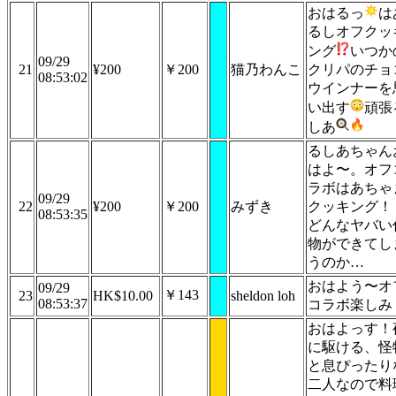
おはるっ
は
るしオフクッ
ング
いつか
09/29
21
¥200
￥200
猫乃わんこ
クリパのチョ
08:53:02
ウインナーを
い出す
頑張
しあ
るしあちゃん
はよ〜。オフ
ラボはあちゃ
09/29
22
¥200
￥200
みずき
クッキング！
08:53:35
どんなヤバい
物ができてし
うのか…
おはよう〜オ
09/29
￥143
23
HK$10.00
sheldon loh
08:53:37
コラボ楽しみ
おはよっす！
に駆ける、怪
と息ぴったり
二人なので料