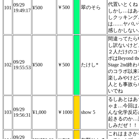
代置いとくね
09/29
￥500
翠のそら
101
¥500
19:49:17
しかし…はあ
しクッキング
は……ヤバい
感しかしない
間違ってたら
し訳ないけど
２人だけのコ
ボはBeyond th
09/29
102
¥500
￥500
たけし*
Stage 2nd終
19:55:53
のコラボ以来
楽しみやけど
人とも事故ら
いでね
るしあとはあ
ゃま…今回は
09/29
103
¥1,000
￥1000
show 5
んな化学反応
19:56:31
起きるのか…
しみだぜ！！
これはまさか
09/29