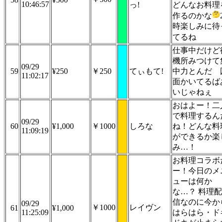
10:46:57
っ!
どんなお料理
作るのかな
時楽しみに待
てるね
仕事中だけど
機所みつけて
09/29
59
¥250
￥250
てぃもて!
中力とんだ 
11:02:17
面かいてるば
いじゃねぇ
おはよー！二
で料理するん
09/29
60
¥1,000
￥1000
しろな
ね！どんな料
11:09:19
ができるか楽
み…！
お料理コラボ
ー！今日のメ
ューは何か
な…？ 料理配
信なのに今か
09/29
￥1000
レイヴン
61
¥1,000
11:25:09
はらはら・ド