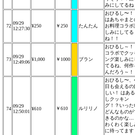
みにしてるね
おひるし〜！
はあちゃまと
09/29
72
¥250
￥250
たんたん
お料理コラボ
12:27:30
しみにしてる
ね！！
おひるし～！
コラボでクッ
09/29
73
¥1,000
￥1000
ブラン
ング楽しみに
12:49:06
てるね、何作
んだろう～！
おひるし〜、
日も会えるの
しい！ はある
しクッキン
グ！？いった
09/29
￥610
ルリリノ
74
¥610
12:50:01
どんなものが
きるのかな…
わくわく楽し
に待ってます