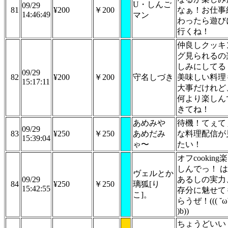
U・しんご
09/29
81
¥200
￥200
なぁ！お仕事
14:46:49
マン
わったら遊び
行くね！
仲良しクッキ
グ見られるの
しみにしてる
09/29
82
¥200
￥200
守名しづき
美味しい料理
15:17:11
大事だけれど
何より楽しん
きてね！
あめみや
待機！てぇて
09/29
83
¥250
￥250
あめだみ
な料理配信が
15:39:04
ゃ〜
たい！
オフcooking楽
しんでっ！ は
ヴェルとか
09/29
あるしの実力
84
¥250
￥250
璃狐[り
15:42:55
存分に魅せて
こ]。
らうぜ！((( ˘ω
)b))
ちょうどいい