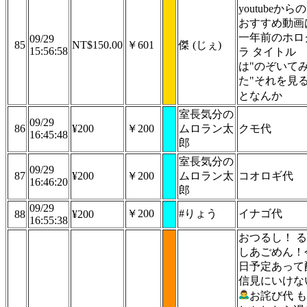
youtubeからの
おすすめ動画
一年前のホロ
09/29
85
NT$150.00
￥601
傑 (じぇ)
15:56:58
ラ タイトル
は"のぞいて
た"それを見
となんか
室長気分の
09/29
86
¥200
￥200
ムロラン太
クモ代
16:45:48
郎
室長気分の
09/29
87
¥200
￥200
ムロラン太
コオロギ代
16:46:20
郎
09/29
￥200
#りょう
イナゴ代
88
¥200
16:55:38
おつるし！ る
しあごめん！
日予定あって
信見にいけな
お詫び代 も