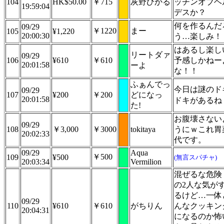
104
HK$50.00
￥715
灰野ひかる
ッチンオブヘ
19:59:04
デスか？
何を作るんだ
09/29
￥1220
まー
105
¥1,220
20:00:30
う…楽しみ！
はあるし楽し
リートダァ
09/29
106
¥610
￥610
予感しかねー
20:01:58
ーよ
な！！
ふぁんでっ
今日は謎のド
09/29
107
¥200
￥200
どになっ
20:01:58
ドキがあるね
た!
お腹壊さない
09/29
108
￥3,000
￥3000
tokitaya
うにｗこれ胃
20:02:33
代です。
09/29
Aqua
￥500
109
¥500
(無言スパチャ)
20:03:34
Vermilion
混ぜるな危険
の2人な気が
るけど…一体
09/29
110
¥610
￥610
がちりん
んなクッキン
20:04:31
になるのか怖