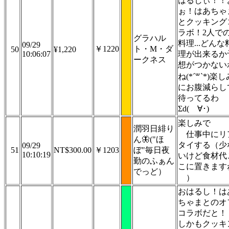
はるしぃ！！
ぉ！はあちゃ
とクッキング
ラボ！2人で
グラハル
料理...どんな
09/29
￥1220
ト・M・ダ
50
¥1,220
10:06:07
理が出来るか
ークネス
想がつかない
ね(*´꒳`*)楽し
にお腹減らし
待ってるわ
Σd(ゝ∀･)
楽しみで
潤羽日緋り
仕事中にリ
ん🦋("ほ
タイする（少
09/29
51
NT$300.00
￥1203
ぼ"毎日夜
10:10:19
いけど食材代
勤のふぁん
こに置きます
でっど）
）
おはるし！は
ちゃまとのオ
コラボだと！
しかもクッキ