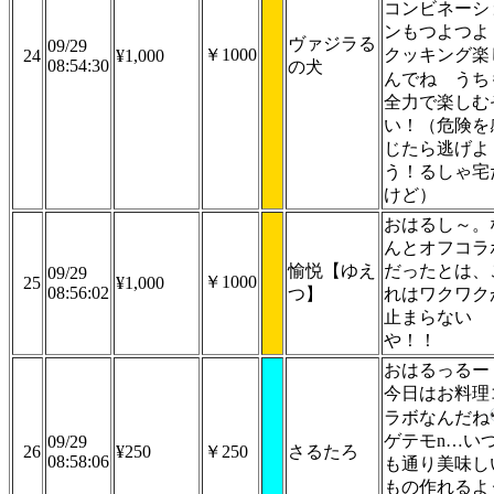
コンビネーシ
ンもつよつよ
ヴァジラる
09/29
￥1000
クッキング楽
24
¥1,000
08:54:30
の犬
んでね
うち
全力で楽しむ
い！（危険を
じたら逃げよ
う！るしゃ宅
けど）
おはるし～。
んとオフコラ
愉悦【ゆえ
だったとは、
09/29
￥1000
25
¥1,000
08:56:02
つ】
れはワクワク
止まらない
や！！
おはるっるー
今日はお料理
ラボなんだね
ゲテモn…い
09/29
26
¥250
￥250
さるたろ
08:58:06
も通り美味し
もの作れるよ