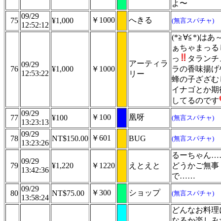
よ〜
09/29
￥1000
へきる
75
¥1,000
(無言スパチャ)
12:52:12
(*≧∀≦*)はあ
ぁちゃまっる
っ
タランチ
アーティラ
09/29
76
¥1,000
￥1000
ラの香味揚げ
12:53:22
リー
蜂の子ざざむ
イナゴとか期
してるのです
09/29
￥100
凰呀
77
¥100
(無言スパチャ)
13:23:13
09/29
￥601
78
NT$150.00
BUG
(無言スパチャ)
13:23:26
るーちゃん…
09/29
79
¥1,220
￥1220
えとえと
どうかご無事
13:42:36
で……
09/29
￥300
ショップ
80
NT$75.00
(無言スパチャ)
13:58:24
どんなお料理
なるか楽しみ