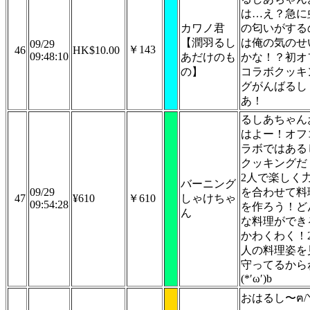
は…え？急に
カワノ君
の匂いがする
【潤羽るし
は俺の気のせ
09/29
￥143
46
HK$10.00
09:48:10
あだけのも
かな！？初オ
の】
コラボクッキ
グがんばるし
あ！
るしあちゃん
はよー！オフ
ラボではある
クッキングだ
2人で楽しく
バーニング
09/29
を合わせて料
47
¥610
￥610
しゃけちゃ
09:54:28
を作ろう！ど
ん
な料理ができ
かわくわく！
人の料理姿を
守ってるから
(*′ω′)b
おはるし〜ฅ/ᐠ