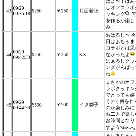
はよ〜！はあ
しオフコラボ
09/29
43
¥250
￥250
月面着陸
09:35:18
ッキング
何
を作るか楽し
み！
おはるし〜 今
日はぁちゃま
コラボとは思
09/29
44
¥250
￥250
S.S
なかったよ
09:42:33
はぁるしクッ
ングがんばっ
ね
まさかのオフ
ラボクッキン
でとっても嬉
く(^^) 何を作
09/29
￥500
イタ獅子
45
¥500
09:44:30
のか楽しみに
お二人で楽し
お時間となり
るしあちゃん