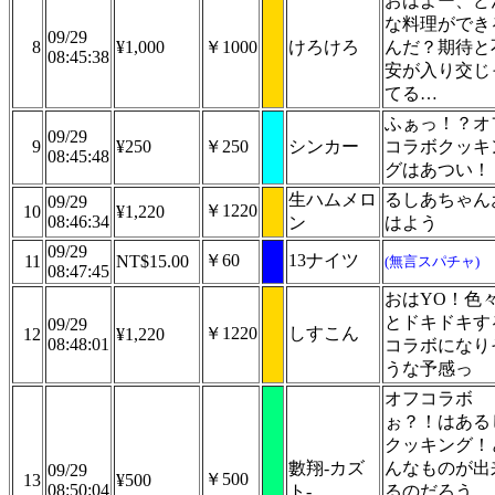
おはよー、ど
な料理ができ
09/29
8
¥1,000
￥1000
けろけろ
んだ？期待と
08:45:38
安が入り交じ
てる…
ふぁっ！？オ
09/29
9
¥250
￥250
シンカー
コラボクッキ
08:45:48
グはあつい！
生ハムメロ
るしあちゃん
09/29
￥1220
10
¥1,220
08:46:34
ン
はよう
09/29
￥60
13ナイツ
11
NT$15.00
(無言スパチャ)
08:47:45
おはYO！色
とドキドキす
09/29
￥1220
しすこん
12
¥1,220
08:48:01
コラボになり
うな予感っ
オフコラボ
ぉ？！はある
クッキング！
數翔-カズ
んなものが出
09/29
￥500
13
¥500
08:50:04
ト-
るのだろう