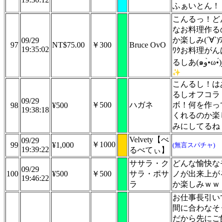
ふぁいとん！
こんるっ！ど
なお料理作る
か楽しみ(´∀`)ﾜ
09/29
97
NT$75.00
￥300
Bruce OvO
19:35:02
ﾜｸお料理がん
る
こんるし！は
るしオフコラ
09/29
￥500
ハガネ
ボ！何を作っ
98
¥500
19:38:18
くれるのか楽
みにしてるね
Velvety【べ
09/29
￥1000
99
¥1,000
(無言スパチャ)
19:39:22
るべてぃ】
ササラ・ク
どんな愉快な
09/29
100
¥500
￥500
サラ・ポサ
ノが出来上が
19:46:22
ラ
か楽しみｗｗ
お仕事長引い
間に合わなそ
だから先にご