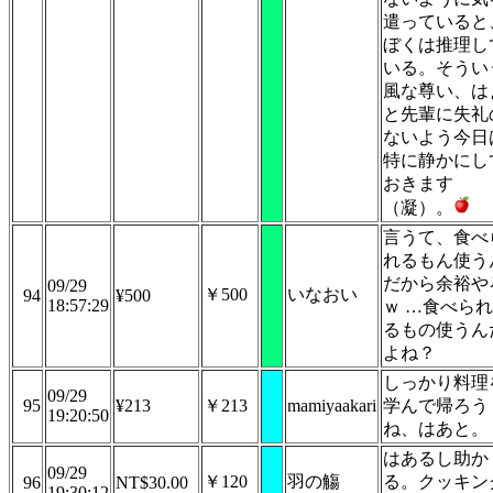
遣っていると
ぼくは推理し
いる。そうい
風な尊い、は
と先輩に失礼
ないよう今日
特に静かにし
おきます
（凝）。
言うて、食べ
れるもん使う
だから余裕や
09/29
￥500
いなおい
94
¥500
18:57:29
ｗ …食べられ
るもの使うん
よね？
しっかり料理
09/29
95
¥213
￥213
mamiyaakari
学んで帰ろう
19:20:50
ね、はあと。
はあるし助か
09/29
￥120
羽の觴
る。クッキン
96
NT$30.00
19:30:12