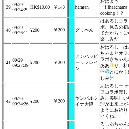
おはよう
09/29
39
HK$10.00
￥143
hararan
ー!!!haachama
09:24:29
cooking！？
はあるしコラ
ボ、見るの初
09/29
￥200
グリぺん
40
¥200
09:26:11
てだからすご
楽しみだ！
おはるし
は
ちゃまとオフ
アンハッピ
ラボきちゃあ
09/29
￥200
ーリフレイ
41
¥200
09:27:39
ああ
り、料
ン
とにかく
しみ
あはるしー オ
フコラボ楽し
ヤンバルク
み。美味しい
09/29
￥200
42
¥200
09:34:26
イナ大隊
理が出来上が
ようにお祈り
とくね。
るしあちゃん