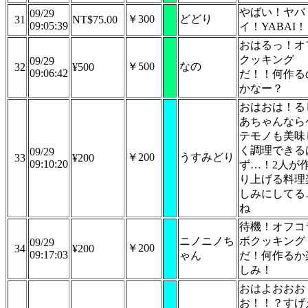
やばい！ヤバ
09/29
￥300
どどり
31
NT$75.00
09:05:39
イ！YABAI！
おはるっ！オ
クッキング
09/29
￥500
なの
32
¥500
09:06:42
だ！！何作る
かなー？
おはおは！る
あちゃんなら
テモノも美味
く調理できる
09/29
￥200
うすみどり
33
¥200
09:10:20
ず…！2人が
り上げる料理
しみにしてる
ね
待機！オフコ
ニノニノち
ボクッキング
09/29
￥200
34
¥200
09:17:03
ゃん
だ！何作るか
しみ！
おはよおおお
お！！？すげ