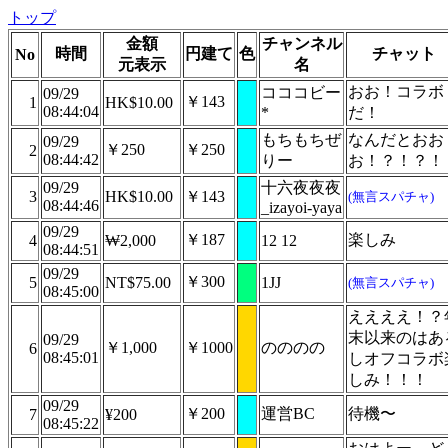
トップ
金額
チャンネル
時間
円建て
色
チャット
No
元表示
名
おお！コラボ
コココビー
09/29
￥143
1
HK$10.00
08:44:04
*
だ！
もちもちぜ
なんだとおお
09/29
￥250
￥250
2
08:44:42
りー
お！？！？！
09/29
十六夜夜夜
3
HK$10.00
￥143
(無言スパチャ)
08:44:46
_izayoi-yaya
09/29
￥187
楽しみ
4
₩2,000
12 12
08:44:51
09/29
￥300
5
NT$75.00
1JJ
(無言スパチャ)
08:45:00
ええええ！？
末以来のはあ
09/29
￥1,000
￥1000
のののの
6
08:45:01
しオフコラボ
しみ！！！
09/29
￥200
運営BC
待機〜
7
¥200
08:45:22