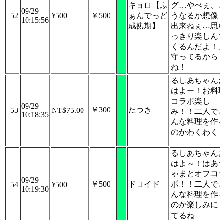
キョロ【ふ
グ…やべぇ、
09/29
52
¥500
￥500
ぁんでっど
うなるか想像
10:15:56
成熟期】
出来ねぇ…思
っきり楽しん
くるんだよ！
守ってるから
ね！
るしあちゃん
はよー！お料
コラボ楽し
09/29
￥300
たつき
53
NT$75.00
み！！二人で
10:18:35
んな料理を作
のかわくわく
るしあちゃん
はよ～！はあ
ゃまとオフコ
09/29
￥500
ドロイド
ボ！！二人で
54
¥500
10:19:30
んな料理を作
のか楽しみに
てるね