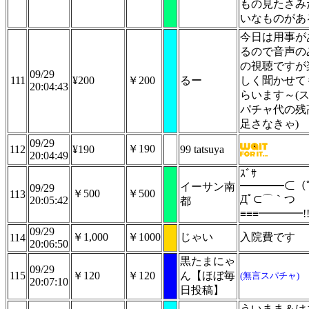
もの見たさみ
いなものがあ
今日は用事が
るので音声の
の視聴ですが
09/29
111
¥200
￥200
るー
しく聞かせて
20:04:43
らいます～(
パチャ代の残
足さなきゃ)
09/29
￥190
112
¥190
99 tatsuya
20:04:49
ｽﾞｻ
━━━━⊂（
イーサン南
09/29
￥500
￥500
113
Дﾟ⊂⌒｀つ
20:05:42
都
≡≡≡━━━━!
09/29
￥1,000
￥1000
じゃい
入院費です
114
20:06:50
黒たまにゃ
09/29
115
￥120
￥120
ん【ほぼ毎
(無言スパチャ)
20:07:10
日投稿】
ういまま＆は