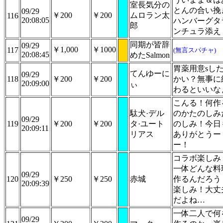
室長気分の
とんの合い挽
09/29
￥200
￥200
ムロラン太
116
20:08:05
ハンバーグタ
郎
ンチュラ添え
同期が皆辞
09/29
￥1,000
￥1000
117
(無言スパチャ)
20:08:45
めたSalmon
胃薬用意sし
てんゆーに
09/29
118
￥200
￥200
かい？無事に
20:09:00
ぃ
わるといいな
こんる！何作
駄犬·デル
のかたのしみ
09/29
119
￥200
￥200
タ·ユート
のしみ！今日
20:09:11
リアス
ありがとうー
ー！
コラボ楽しみ
一体どんな料
09/29
120
￥250
￥250
赤城
作るんだろう
20:09:39
楽しみ！大丈
だよね…
一体二人で何
09/29