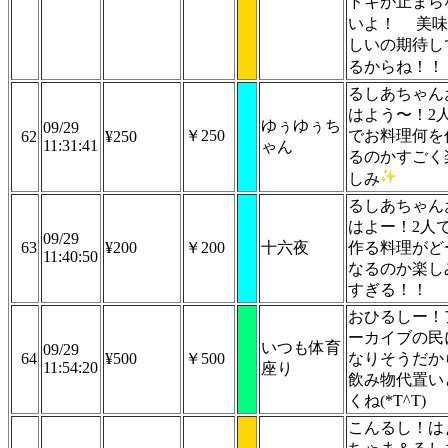
ドキが止まら
いよ！
美味
しいの期待し
るからね！！
るしあちゃん
はよう〜！2
ゆぅゆぅち
09/29
￥250
でお料理何を
62
¥250
11:31:41
ゃん
るのかすごく
しみ
るしあちゃん
はよー！2人
09/29
63
¥200
￥200
十六夜
作る料理がど
11:40:50
なるのか楽し
すぎる！！
おひるしー！
ーカイブの民
いつも体育
09/29
64
¥500
￥500
なりそうだか
11:54:20
座り
飲み物代置い
くね(*T^T)
こんるし！は