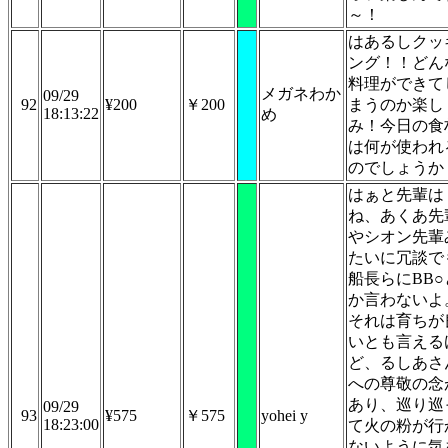
～！
はあるしクッ
ング！！どん
料理ができて
メガネわか
09/29
92
¥200
￥200
まうのか楽し
18:13:22
め
み！今日の食
は何が使われ
のでしょうか
はぁと先輩は
ね、あくあ先
やシオン先輩
たいに冗談で
船長らにBB○
か言わないよ
それは育ちが
いとも言える
ど、るしあさ
への尊敬の念
あり、巡り巡
09/29
93
¥575
￥575
yohei y
18:23:00
て火の粉が行
ないように気