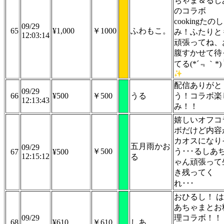
ちゃま＆るし
のコラボ
cookingたのし
09/29
65
¥1,000
￥1000
ふわもこ。
み！ふたりと
12:03:14
頑張ってね、
腹すかせて待
てる(*´﹃｀*)
配信ありがと
09/29
66
¥500
￥500
うる
う！コラボ楽
12:13:43
み！！
嬉しいオフコ
ボだけど内容
カオスになり
五月雨かお
09/29
￥500
う･･･るしあ
67
¥500
12:15:12
る
ゃん頑張って
き残ってく
れ･･･
おひるし！ は
あちゃまとお
09/29
理コラボ！！
68
¥610
￥610
しあ