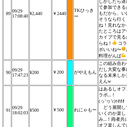
しかしたら遅
て参加できる
TKひっき
09/29
もだから、い
89
¥2,440
￥2440
17:08:40
ー
そうなら行く
ね！見れなか
たところはア
カイブで見る
らね！
コラ
ボいいね〜
料理がんば
この組み合わ
だし大変な事
09/29
￥200
がやえもん
90
¥200
17:47:23
なる未来しか
えんw
はあるしオフ
ラボ...！
(っ’ヮ’c)ｩｵｵｵ
どう展開し
09/29
￥500
れにゃもー
91
¥500
18:02:03
いくのか楽し
み...！両者共
オフ楽しんで