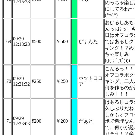
12:15:28
めっちゃ楽し
にしてるね〜
(*^^*)
おひるしあち
んっ♪おっ！
日はオフコラ
09/29
69
¥500
￥500
ぴょんた
ではあるしク
12:18:23
キング！？め
ちゃ楽しみ
((((；ﾟДﾟ))))
こんるっ！！
オフコラボク
ホットココ
09/29
70
¥250
￥250
キング、二人
12:21:32
ア
何を作るのか
しみ！！！
はあるしコラ
久しぶりだね
しかもオフコ
09/29
71
¥200
￥200
だぁと
ボで料理なん
12:23:03
て、何かが起
りそう！？楽