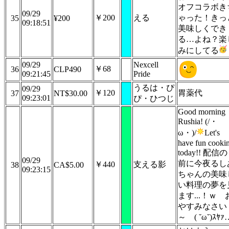
オフコラボき
09/29
￥200
える
ゃった！きっ
35
¥200
09:18:51
美味しくでき
る…よね？楽
みにしてる
09/29
Nexcell
￥68
36
CLP490
09:21:45
Pride
うるは・ぴ
09/29
￥120
胃薬代
37
NT$30.00
09:23:01
ぴ・ひつじ
Good morning
Rushia! (/・
ω・)/
Let's
have fun cooki
today!! 配信の
09/29
前に今夜るし
￥440
支える影
38
CA$5.00
09:23:15
ちゃんの美味
い料理の夢を
ます...！ｗ 
やすみなさい
～ ( ˘ω˘)ｽﾔｧ