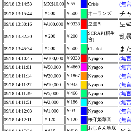
￥55
(無
09/18 13:14:53
MX$10.00
Crisis
チ
￥500
￥500
オーランズ
09/18 13:15:44
노력
￥9338
오로라
09/18 13:30:16
₩100,000
SCRAP [桐生
乱
￥200
￥200
09/18 13:32:20
會]
また
￥500
￥500
09/18 13:45:34
Chariot
￥9338
(無
09/18 14:10:45
₩100,000
Nyagoo
￥4669
(無
09/18 14:11:01
₩50,000
Nyagoo
￥1867
(無
09/18 14:11:14
₩20,000
Nyagoo
￥933
(無
09/18 14:11:27
₩10,000
Nyagoo
￥466
(無
09/18 14:11:39
₩5,000
Nyagoo
￥186
(無
09/18 14:11:51
₩2,000
Nyagoo
￥93
(無
09/18 14:12:03
₩1,000
Nyagoo
￥120
￥120
桜守姫華音
(無
09/18 14:12:11
おじさん地底
￥610
￥610