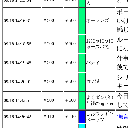
ど
09/18 14:15:34
人
ポ
い
￥500
￥500
オーランズ
09/18 14:16:31
感
ル
おにゃにゃに
￥500
￥500
09/18 14:18:56
ゃースバ民
に
仕
￥500
￥500
パティ
09/18 14:19:48
後
シ
￥500
￥500
竹ノ湖
09/18 14:20:01
キ
今
よくダシが出
￥500
￥500
09/18 14:32:51
た後の iguana
し
しおウサギヤ
￥110
￥110
(無
09/18 14:36:42
ベーヤツ