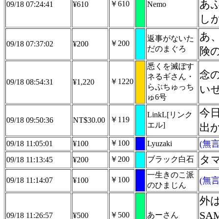
あ
￥610
09/18 07:24:41
¥610
Nemo
し
あ
返事がないた
￥200
09/18 07:37:02
¥200
だのまぐろ
険
悉くを滅ぼす
念
ネるギさん・
￥1220
09/18 08:54:31
¥1,220
らぶちゅっち
い
ゅ6号
今
LinkL[リンク
￥119
09/18 09:50:36
NT$30.00
エル]
出
￥100
(無
09/18 11:05:01
¥100
Lyuzaki
タマ
￥200
ブラック白石
09/18 11:13:45
¥200
一生きのこ派
￥100
(無
09/18 11:14:07
¥100
のひまじん
外
SA
￥500
あーさん
09/18 11:26:57
¥500