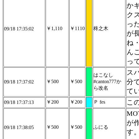
か
ク
っ
￥1,110
￥1110
柊之木
09/18 17:35:02
が
ね
ん
っ
ス
はこなし
分
￥500
￥500
#canton777か
09/18 17:37:02
ら改名
て
こ
￥200
￥200
Ｐ fes
09/18 17:37:13
M
が
￥500
￥500
ふにる
09/18 17:38:05
す