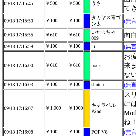
￥500
￥500
うさ
09/18 17:15:45
て
タカヤス青ゴ
￥100
￥100
(無
09/18 17:15:50
ン太
いたっちゃ
面
09/18 17:15:55
￥610
￥610
009
￥100
￥100
(無
09/18 17:15:59
i i
お
来
￥610
￥610
09/18 17:16:00
pock
な
￥100
￥100
(無
09/18 17:16:03
shuten
ス
に
キャラベル
￥1,000
￥1000
09/18 17:16:07
P2nd
Mo
ね
￥100
￥100
(無
09/18 17:16:08
POP V8