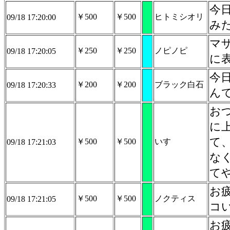
今
￥500
￥500
ヒトミシオリ
09/18 17:20:00
み
マ
￥250
￥250
ノピノピ
09/18 17:20:05
に
今
￥200
￥200
ブラック白石
09/18 17:20:33
ん
お
に
て
￥500
￥500
いすゞ
09/18 17:21:03
な
て
お
￥500
￥500
ノクティス
09/18 17:21:05
コ
お