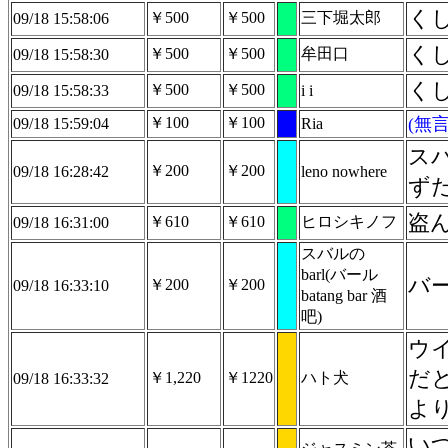
く
￥500
￥500
三下堀太郎
09/18 15:58:06
く
￥500
￥500
牟田口
09/18 15:58:30
く
￥500
￥500
09/18 15:58:33
i i
￥100
￥100
(無
09/18 15:59:04
Ria
ス
￥200
￥200
09/18 16:28:42
leno nowhere
ず
盗
￥610
￥610
ヒロシキノフ
09/18 16:31:00
スバルの
barl(バール
バ
￥200
￥200
09/18 16:33:10
batang bar 酒
吧)
ウ
だ
￥1,220
￥1220
ハト犬
09/18 16:33:32
よ
い