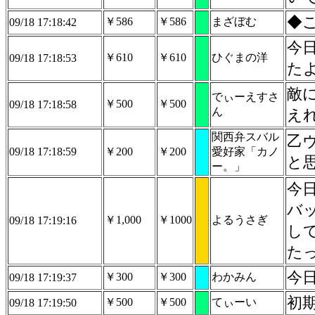
◆
￥586
￥586
まざぼむ
09/18 17:18:42
今
￥610
￥610
ひぐまの洋
09/18 17:18:53
た
敵
でぃーえすさ
￥500
￥500
09/18 17:18:58
ん
え
関西弁スバル
乙
09/18 17:18:59
￥200
￥200
愛好家「カノ
と
ー。」
今
バ
￥1,000
￥1000
よるうさぎ
09/18 17:19:16
し
た
今
￥300
￥300
わかみん
09/18 17:19:37
初
￥500
￥500
てぃーい
09/18 17:19:50