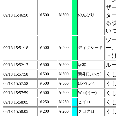
ザ
タ
￥500
￥500
のんびり
09/18 15:46:50
る
い
ツ
ー
￥500
￥500
ディクシード
09/18 15:51:18
ト
ル
￥500
￥500
坂本
09/18 15:52:17
く
￥500
￥500
新斗[にいと]
09/18 15:57:58
く
￥500
￥500
ほぺほぺ
09/18 15:57:58
く
￥500
￥500
Woo(うー)
09/18 15:57:59
く
￥250
￥250
ヒイロ
09/18 15:58:05
く
￥200
￥200
クロクロ
09/18 15:58:05