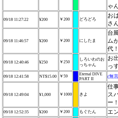
ゃ
お
￥200
どろどろ
09/18 11:27:22
¥200
さ
台
ム
￥200
にしたま
09/18 11:46:57
¥200
代
お
しろいわのお
￥250
09/18 12:40:46
¥250
っちゃん
っ
Eternal DIVE
￥59
(無
09/18 12:41:58
NT$15.00
PART II
仕
ス
￥1000
きよ
09/18 12:49:04
¥1,000
ー
エ
￥200
もぐたん
09/18 12:52:35
¥200