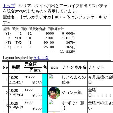
トップ
※リアルタイム抽出とアーカイブ抽出のスパチャ
を統合(merge)したものを表示しています。
配信名：【ポルカラジオカ】#07 ～体はシフォンケーキで
す～
記号 通貨 回数 通貨毎合計 円換算合計

 YEN    1   31       9000    9,000円

  ￥  YEN   10       2100    2,100円

 NT$  TWD    3      90.00      367円

 HK$  HKD    1      25.00      365円

Layout inspired by
ArkahnX
元金額
No
時間
色
icon
チャンネル名
チャット
円建て
￥250
しいろまるの
今月最後の金
10/29
1
21:54:57
残滓
日
￥250
¥200
金曜
10/29
ジョン三郎
2
21:57:04
日！！！！！
￥200
¥200
金曜日の生き
す"ずゆ"【闇
10/29
3
21:58:17
ﾖ】
い
￥200