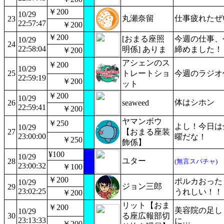
￥200
10/29
丸瀬奈留
仕事疲れたぜ
23
22:57:47
￥200
￥200
[おまる座照
今週の仕事、
10/29
24
22:58:04
明係] ありま
締めました！
￥200
アシェンのス
￥200
10/29
25
トレートショ
今週のラジオ
22:59:19
￥200
ット
￥200
10/29
体はシホン
26
seaweed
22:59:41
￥200
ヤマンボウ
￥250
よし！今日は
10/29
27
【おまる座装
23:00:00
曜だな！
￥250
飾係】
¥100
10/29
ユター
28
(無言スパチャ)
23:00:32
￥100
￥200
ポルカおった
10/29
ジョン三郎
29
23:02:25
うれしい！！
￥200
リット【おま
￥200
美容院の足し
10/29
30
る座広報部切
23:13:33
に…
￥200