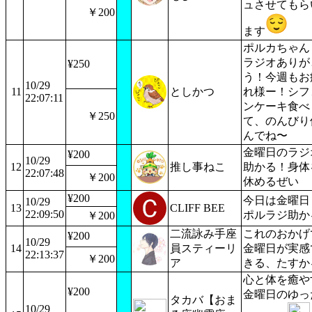
ュさせてもら
￥200
ます
ポルカちゃん
ラジオありが
¥250
う！今週もお
10/29
11
としかつ
れ様ー！シフ
22:07:11
ンケーキ食べ
￥250
て、のんびり
んでね〜
金曜日のラジ
¥200
10/29
12
推し事ねこ
助かる！身体
22:07:48
￥200
休めるぜい
¥200
今日は金曜日
10/29
13
CLIFF BEE
22:09:50
ポルラジ助か
￥200
二流詠み手座
これのおかげ
¥200
10/29
14
員スティーリ
金曜日が実感
22:13:37
￥200
ア
きる、たすか
心と体を癒や
¥200
金曜日のゆっ
タカバ【おま
10/29