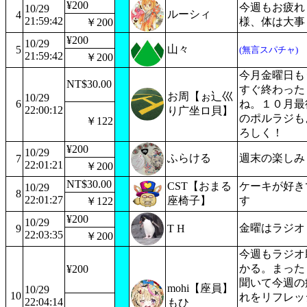
¥200
今週もお疲れ
10/29
ルーシィ
4
21:59:42
様、体は大事
￥200
¥200
10/29
山々
5
(無言スパチャ)
21:59:42
￥200
今月金曜日も
NT$30.00
すぐ終わった
お周【ぉ辶巛
10/29
6
ね。１０月最
22:00:12
り广坐ロ貝】
のポルラジも
￥122
ろしく！
¥200
10/29
ふらける
週末の楽しみ
7
22:01:21
￥200
NT$30.00
CST【おまる
ケーキが好き
10/29
8
22:01:27
座椅子】
す
￥122
¥200
10/29
金曜はラジオ
9
T H
22:03:35
￥200
今週もラジオ
かる。まった
¥200
聞いて今週の
mohi【座員】
10/29
10
れをリフレッ
22:04:14
もひ