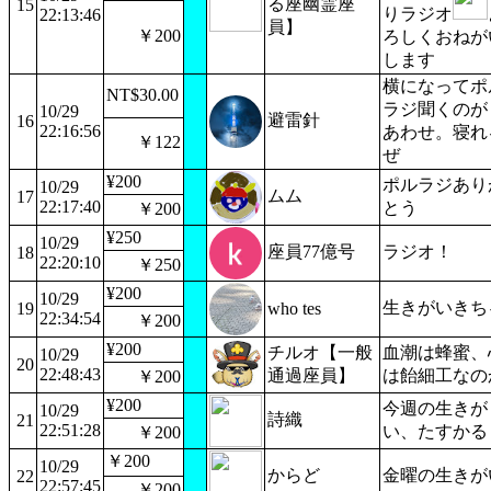
る座幽霊座
15
りラジオ
22:13:46
員】
￥200
ろしくおねが
します
横になってポ
NT$30.00
ラジ聞くのが
10/29
避雷針
16
22:16:56
あわせ。寝れ
￥122
ぜ
¥200
ポルラジあり
10/29
ムム
17
22:17:40
とう
￥200
¥250
10/29
座員77億号
ラジオ！
18
22:20:10
￥250
¥200
10/29
生きがいきち
19
who tes
22:34:54
￥200
¥200
チルオ【一般
血潮は蜂蜜、
10/29
20
22:48:43
通過座員】
は飴細工なの
￥200
¥200
今週の生きが
10/29
詩織
21
22:51:28
い、たすかる
￥200
￥200
10/29
からど
金曜の生きが
22
22:57:45
￥200