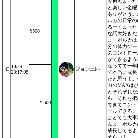
今週もまった
と楽しい金曜
ありがとう。
ルカの日常の
るーくまった
¥500
な話大好きだ
よ。ポルカは
分の体力ゲー
のコントロー
ができるよう
なってて一年
10/29
ジョン三郎
43
23:17:05
で本当に成長
たと思うよ。
力のMAXは
とそれぞれだ
ら、それを把
￥500
できてコント
ールできるこ
はとても大事
んよ。ポルカ
成長してるよ
えらい！