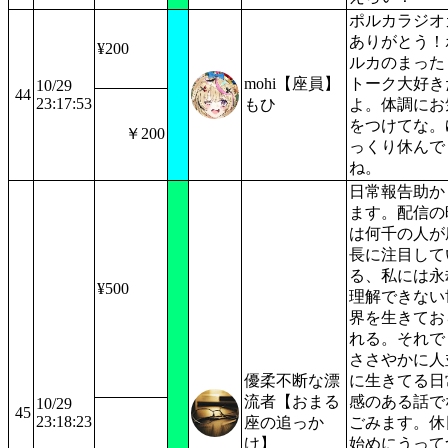
ポルカラジオ
ありがとう！
¥200
ルカのまった
mohi【座員】
トーク大好き
10/29
44
23:17:53
もひ
よ。体調にお
をつけてな。
￥200
っくり休んで
ね。
日常報告助か
ます。配信の
は何千の人が
長に注目して
る、私には永
¥500
理解できない
界を生きてお
れる。それで
ささやかに人
優柔不断な漂
に生きてる日
流者【おまる
感のある話で
10/29
45
23:18:23
座の追っか
ごみます。休
け】
始めにうって