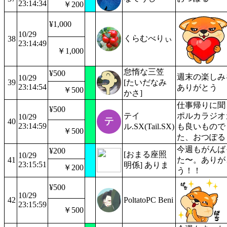
23:14:34
￥200
¥1,000
10/29
くらむべりぃ
38
23:14:49
￥1,000
怠惰な三笠
¥500
週末の楽しみ
10/29
39
[たいだなみ
23:14:54
ありがとう
￥500
かさ]
仕事帰りに聞
¥500
テイ
ポルカラジオ
10/29
40
23:14:59
ル.SX(Tail.SX)
も良いもので
￥500
た、おつぽる
今週もがんば
¥200
[おまる座照
10/29
41
た〜。ありが
23:15:51
明係] ありま
￥200
う！！
¥500
10/29
42
PoltatoPC Beni
23:15:59
￥500