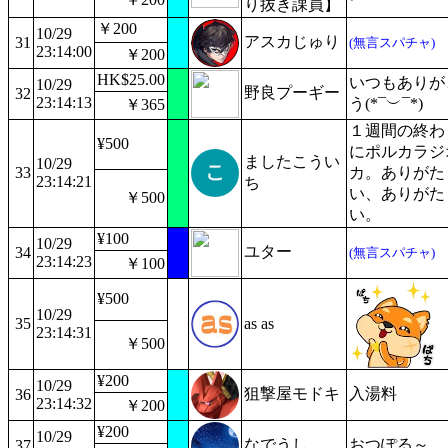
り抜き課員】
￥200
10/29
アスカじゅり
31
(無言スパチャ)
23:14:00
￥200
HK$25.00
いつもありが
10/29
野良プーギー
32
23:14:13
う(*¯︶¯*)
￥365
１週間の終わ
¥500
にポルカラジ
ましたこうい
10/29
33
カ。ありがた
23:14:21
ち
い、ありがた
￥500
い。
¥100
10/29
ユター
34
(無言スパチャ)
23:14:23
￥100
¥500
10/29
35
as as
23:14:31
￥500
¥200
10/29
狙撃屋モドキ
入湯料
36
23:14:32
￥200
¥200
10/29
なでうし
おつぽる～
37