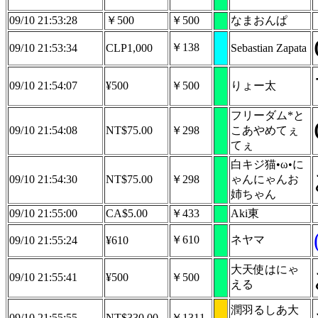
09/10 21:53:28
￥500
￥500
なまおんぱ
￥138
09/10 21:53:34
CLP1,000
Sebastian Zapata
09/10 21:54:07
¥500
￥500
りょー太
フリーダム*と
09/10 21:54:08
NT$75.00
￥298
こあやめてぇ
てぇ
白キジ猫•ω•に
09/10 21:54:30
NT$75.00
￥298
ゃんにゃんお
姉ちゃん
09/10 21:55:00
CA$5.00
￥433
Aki東
￥610
ネヤマ
09/10 21:55:24
¥610
大天使はにゃ
09/10 21:55:41
¥500
￥500
える
潤羽るしあ大
09/10 21:55:55
NT$330.00
￥1311