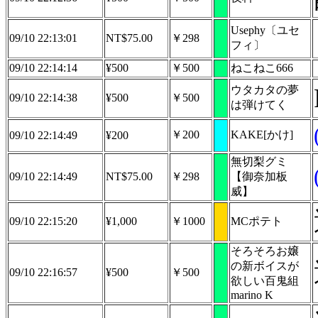
Usephy〔ユセ
09/10 22:13:01
NT$75.00
￥298
フィ〕
09/10 22:14:14
¥500
￥500
ねこねこ666
ウタカタの夢
09/10 22:14:38
¥500
￥500
は弾けてく
￥200
KAKE[かけ]
09/10 22:14:49
¥200
無切梨グミ
09/10 22:14:49
NT$75.00
￥298
【御奈加板
威】
09/10 22:15:20
¥1,000
￥1000
MCポテト
そろそろお嬢
の新ボイスが
09/10 22:16:57
¥500
￥500
欲しい百鬼組
marino K