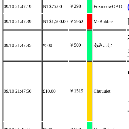
￥298
09/10 21:47:19
NT$75.00
FoxmeowOAO
09/10 21:47:39
NT$1,500.00
￥5962
MsBubble
￥500
あみこむ
09/10 21:47:45
¥500
￥1519
09/10 21:47:50
£10.00
Chuuulet