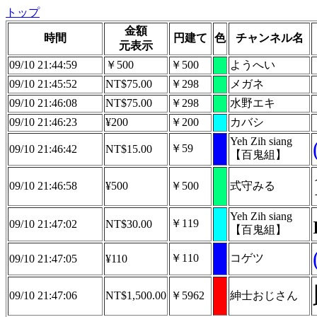
トップ
金額
時間
円建て
色
チャンネル名
元表示
09/10 21:44:59
￥500
￥500
ようへい
09/10 21:45:52
NT$75.00
￥298
メガネ
09/10 21:46:08
NT$75.00
￥298
水野エキ
09/10 21:46:23
¥200
￥200
カバシ
Yeh Zih siang
￥59
09/10 21:46:42
NT$15.00
【百鬼組】
09/10 21:46:58
¥500
￥500
式守みる
Yeh Zih siang
￥119
09/10 21:47:02
NT$30.00
【百鬼組】
￥110
コゲツ
09/10 21:47:05
¥110
09/10 21:47:06
NT$1,500.00
￥5962
紳士おじさん