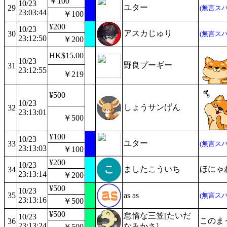
￥100
10/23
ユター
29
(無言スパ
23:03:44
￥100
¥200
10/23
アスカじゅり
30
(無言スパ
23:12:50
￥200
HK$15.00
10/23
野良プーギー
31
23:12:55
￥219
¥500
10/23
しょうサンげん
32
23:13:01
￥500
¥100
10/23
ユター
33
(無言スパ
23:13:03
￥100
¥200
10/23
ましたこういち
ほにゃ
34
23:13:14
￥200
¥500
10/23
35
as as
(無言スパ
23:13:16
￥500
¥500
怠惰な三笠[たいだ
10/23
このま
36
23:13:24
なみかさ]
￥500