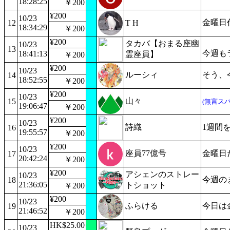
18:28:25
￥200
¥200
10/23
金曜日
12
T H
18:34:29
￥200
¥200
タカバ【おまる座幽
10/23
13
今週も
18:41:13
霊座員】
￥200
¥200
10/23
ルーシィ
そう、
14
18:52:55
￥200
¥200
10/23
山々
15
(無言スパ
19:06:47
￥200
¥200
10/23
詩織
1週間
16
19:55:57
￥200
¥200
10/23
座員77億号
金曜日
17
20:42:24
￥200
¥200
アシェンのストレー
10/23
今週の
18
21:36:05
トショット
￥200
¥200
10/23
ふらける
今日は
19
21:46:52
￥200
HK$25.00
10/23