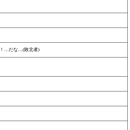
…だな…(敗北者)