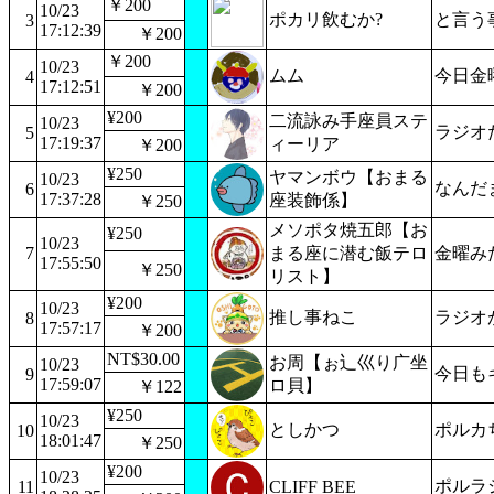
￥200
10/23
ポカリ飲むか?
と言う
3
17:12:39
￥200
￥200
10/23
ムム
今日金
4
17:12:51
￥200
¥200
二流詠み手座員ステ
10/23
ラジオ
5
17:19:37
ィーリア
￥200
¥250
ヤマンボウ【おまる
10/23
なんだ
6
17:37:28
座装飾係】
￥250
メソポタ焼五郎【お
¥250
10/23
7
まる座に潜む飯テロ
金曜み
17:55:50
￥250
リスト】
¥200
10/23
推し事ねこ
ラジオ
8
17:57:17
￥200
NT$30.00
お周【ぉ辶巛り广坐
10/23
今日も
9
17:59:07
ロ貝】
￥122
¥250
10/23
としかつ
ポルカ
10
18:01:47
￥250
¥200
10/23
ポルラ
11
CLIFF BEE