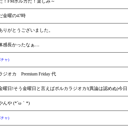
だ！FMポルカだ！楽しみ～
だ金曜の47時
ありがとうございました。
体感長かったなぁ…
チャ)
オカ Premium Friday 代
金曜日!そう金曜日と言えばポルカラジオカ!(異論は認めぬ)今
んや (*´ω｀*)
チャ)