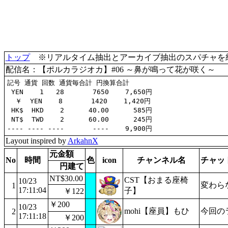
トップ
※リアルタイム抽出とアーカイブ抽出のスパチャを統合(
配信名：【ポルカラジオカ】#06 ～鼻が鳴って花が咲く～
記号 通貨 回数 通貨毎合計 円換算合計

 YEN    1   28       7650    7,650円

  ￥  YEN    8       1420    1,420円

 HK$  HKD    2      40.00      585円

 NT$  TWD    2      60.00      245円

Layout inspired by
ArkahnX
元金額
No
時間
色
icon
チャンネル名
チャッ
円建て
NT$30.00
CST【おまる座椅
10/23
変わら
1
17:11:04
子】
￥122
￥200
10/23
mohi【座員】もひ
今回の
2
17:11:18
￥200