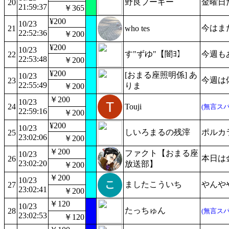
野良プーギー
金曜日
20
21:59:37
￥365
¥200
10/23
今はま
21
who tes
22:52:36
￥200
¥200
10/23
す"ずゆ"【闇ﾖ】
今週も
22
22:53:48
￥200
¥200
[おまる座照明係] あ
10/23
今週は
23
22:55:49
りま
￥200
￥200
10/23
24
Touji
(無言スパ
22:59:16
￥200
¥200
10/23
しいろまるの残滓
ポルカラジ
25
23:02:06
￥200
￥200
ファクト【おまる座
10/23
本日は
26
23:02:20
放送部】
￥200
￥200
10/23
ましたこういち
やんやや
27
23:02:41
￥200
￥120
10/23
たっちゅん
28
(無言スパ
23:02:53
￥120