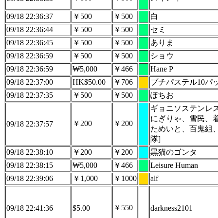
09/18 22:36:37
￥500
￥500
白
09/18 22:36:44
￥500
￥500
セミ
09/18 22:36:45
￥500
￥500
ありま
09/18 22:36:59
￥500
￥500
ショウ
09/18 22:36:59
₩5,000
￥466
Hane P
09/18 22:37:00
HK$50.00
￥706
プチパステル10パ
09/18 22:37:35
￥500
￥500
ぽちお
ギョニソステンレス
にぎりゃ、雪民、着
￥200
￥200
09/18 22:37:57
ためいと、百鬼組
隊]
09/18 22:38:10
￥200
￥200
黒猫のゴンタ
09/18 22:38:15
₩5,000
￥466
Leisure Human
09/18 22:39:06
￥1,000
￥1000
alf
￥550
09/18 22:41:36
$5.00
darkness2101