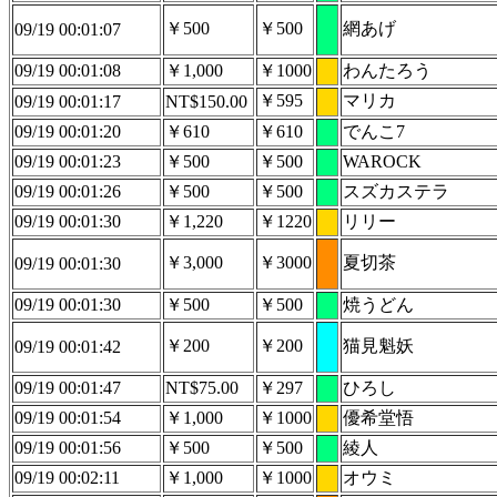
￥500
￥500
網あげ
09/19 00:01:07
09/19 00:01:08
￥1,000
￥1000
わんたろう
￥595
マリカ
09/19 00:01:17
NT$150.00
09/19 00:01:20
￥610
￥610
でんこ7
09/19 00:01:23
￥500
￥500
WAROCK
09/19 00:01:26
￥500
￥500
スズカステラ
09/19 00:01:30
￥1,220
￥1220
リリー
￥3,000
￥3000
夏切茶
09/19 00:01:30
09/19 00:01:30
￥500
￥500
焼うどん
￥200
￥200
猫見魁妖
09/19 00:01:42
09/19 00:01:47
NT$75.00
￥297
ひろし
09/19 00:01:54
￥1,000
￥1000
優希堂悟
09/19 00:01:56
￥500
￥500
綾人
09/19 00:02:11
￥1,000
￥1000
オウミ