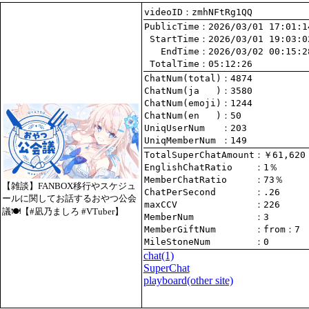
videoID：zmhNFtRg1QQ
PublicTime
 StartTime
   EndTime
 TotalTime
：05:12:26
ChatNum(total)
ChatNum(ja   )
ChatNum(emoji)
ChatNum(en   )
UniqUserNum   
：203
UniqMemberNum 
：149
TotalSuperChatAmount
EnglishChatRatio    
MemberChatRatio     
【雑談】FANBOX移行やスケジュ
ChatPerSecond       
ールに関してお話するおやつ公会
maxCCV              
：226
議🍽【#凪乃ましろ #VTuber】
MemberNum           
：3
MemberGiftNum       
：
from
：7
MileStoneNum        
：0
chat
(1)
SuperChat
playboard(other site)