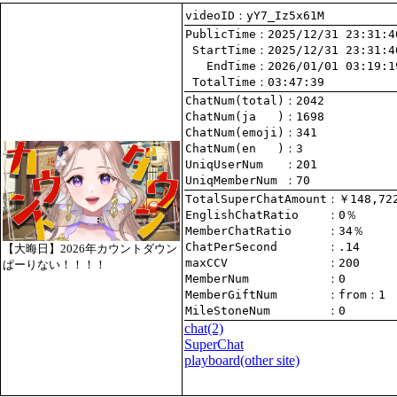
videoID：yY7_Iz5x61M
PublicTime
 StartTime
   EndTime
 TotalTime
：03:47:39
ChatNum(total)
ChatNum(ja   )
ChatNum(emoji)
ChatNum(en   )
UniqUserNum   
：201
UniqMemberNum 
：70
TotalSuperChatAmount
EnglishChatRatio    
MemberChatRatio     
ChatPerSecond       
【大晦日】2026年カウントダウン
maxCCV              
：200
ぱーりない！！！！
MemberNum           
：0
MemberGiftNum       
：
from
：1
MileStoneNum        
：0
chat
(2)
SuperChat
playboard(other site)