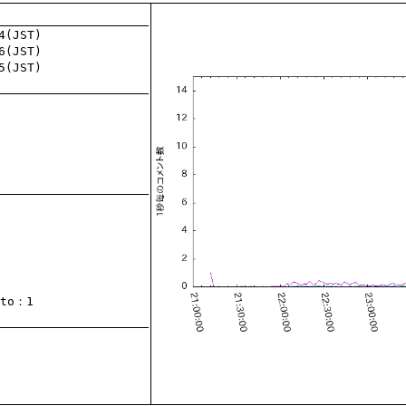
to
：1