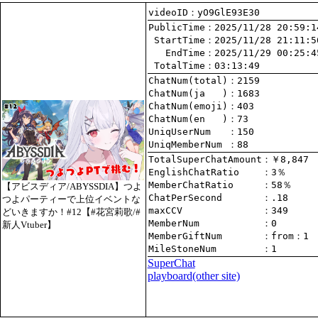
videoID：yO9GlE93E30
PublicTime
 StartTime
   EndTime
 TotalTime
：03:13:49
ChatNum(total)
ChatNum(ja   )
ChatNum(emoji)
ChatNum(en   )
UniqUserNum   
：150
UniqMemberNum 
：88
TotalSuperChatAmount
EnglishChatRatio    
MemberChatRatio     
【アビスディア/ABYSSDIA】つよ
ChatPerSecond       
つよパーティーで上位イベントな
maxCCV              
：349
どいきますか！#12【#花宮莉歌/#
MemberNum           
：0
新人Vtuber】
MemberGiftNum       
：
from
：1
MileStoneNum        
：1
SuperChat
playboard(other site)