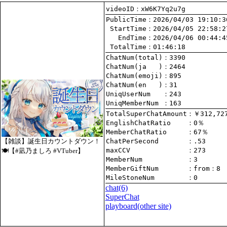
videoID：xW6K7Yq2u7g
PublicTime
 StartTime
   EndTime
 TotalTime
：01:46:18
ChatNum(total)
ChatNum(ja   )
ChatNum(emoji)
ChatNum(en   )
UniqUserNum   
：243
UniqMemberNum 
：163
TotalSuperChatAmount
EnglishChatRatio    
MemberChatRatio     
【雑談】誕生日カウントダウン！
ChatPerSecond       
maxCCV              
：273
🍽【#凪乃ましろ #VTuber】
MemberNum           
：3
MemberGiftNum       
：
from
：8
MileStoneNum        
：0
chat
(6)
SuperChat
playboard(other site)