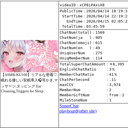
videoID：xCP8iPAxsX8
PublicTime
 StartTime
   EndTime
 TotalTime
：03:45:59
ChatNum(total)
ChatNum(ja   )
ChatNum(emoji)
ChatNum(en   )
UniqUserNum   
：275
UniqMemberNum 
：114
TotalSuperChatAmount
EnglishChatRatio    
MemberChatRatio     
【ASMR/KU100】リアルな密着♡
ChatPerSecond       
眠れる優しい安眠導入🎧耳かき,マ
maxCCV              
：3,974
ッサージ,タッピング Ear
MemberNum           
：2
Cleaning,Triggers for Sleep
MemberGiftNum       
：
from
：2
MileStoneNum        
：1
SuperChat
playboard(other site)